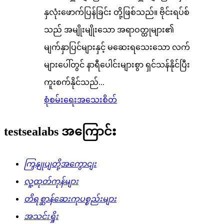
နှလုံးဖောက်ပြန်ခြင်း တို့ဖြစ်သည်။ ဗိုင်းရပ်စ်
သည် အမျိုးမျိုးသော အရာဝတ္ထုများ၏
မျက်နှာပြင်များနှင့် မဆေးရသေးသော လက်
များပေါ်တွင် နာရီပေါင်းများစွာ ရှင်သန်နိုင်ပြီး
ကူးစက်နိုင်သည်...
စုံစမ်းရေး
အသေးစိတ်
testsealabs အကြောင်း
ကြှနျုပျတို့အကွောငျး
လူ့ထုတ်ကုန်များ
တိရစ္ဆာန်ဆေးကုပစ္စည်းများ
အသင်းရှိုး