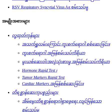
RSV Respiratory Syncytial Virus Ag စမ်းသပ်မှု
အမျိုးအစားများ
လူ့ထုတ်ကုန်များ
အသက်ရှူလမ်းကြောင်း ကူးစက်ရောဂါ စစ်ဆေးခြင်း။
ကူးစက်ရောဂါ အမြန်စမ်းသပ်ကိရိယာ
မူးယစ်ဆေးဝါးအလွဲသုံးစားမှု အမြန်စမ်းသပ်ကိရိယာ
Hormone Rapid Test ၊
Tumor Markers Rapid Test
Cardiac Markers အမြန်စစ်ဆေးခြင်း။
တိရစ္ဆာန်ဆေးကုပစ္စည်းများ
အိမ်မွေးတိရစ္ဆာန်ရောဂါရှာဖွေရေး လျင်မြန်သော
စမ်းသပ်မှု