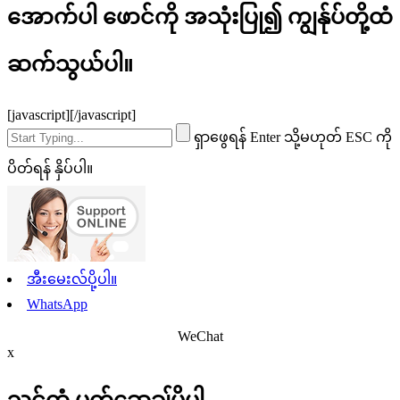
အောက်ပါ ဖောင်ကို အသုံးပြု၍ ကျွန်ုပ်တို့ထံ
ဆက်သွယ်ပါ။
[javascript]
[/javascript]
ရှာဖွေရန် Enter သို့မဟုတ် ESC ကို
ပိတ်ရန် နှိပ်ပါ။
အီးမေးလ်ပို့ပါ။
WhatsApp
WeChat
x