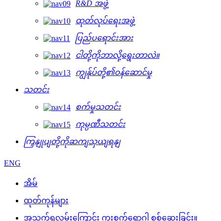
R&D အဖွဲ့
ထုတ်လုပ်ရေးအဖွဲ့
ပြည်ပရောင်းအား
ငါတို့ကိုဘာလို့ရွေးတာလဲ။
ကျွန်ုပ်တို့၏ဝန်ဆောင်မှု
သတင်း
စက်မှုသတင်း
ကုမ္ပဏီသတင်း
ကြှနျုပျတို့ကိုဆကျသှယျရနျ
ENG
အိမ်
ထုတ်ကုန်များ
အသက်ရှူလမ်းကြောင်း ကူးစက်ရောဂါ စစ်ဆေးခြင်း။