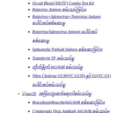
Occult Blood (Hb/TF) Combo Test Kit
Rotavirus Antigen စမ်းသပ်ခြင်း။
Rotavirus+Adenovirus+Norovirus Antigen
ပေါင်းစပ်စစ်ဆေးမှု
Rotavirus/Adenovirus Antigen ပေါင်းစပ်
စစ်ဆေးမှု
Salmonella Typhoid Antigen စစ်ဆေးခြင်း။
Transferrin TF စမ်းသပ်မှု
တိုက်ဖွိုက် IgG/IgM စမ်းသပ်မှု
Vibro Cholerae O139(VC O139) နှင့် O1(VC O1)
ပေါင်းစပ်စမ်းသပ်မှု
အခြားကူးစက်ရောဂါစမ်းသပ်မှု
Brucellosis(Brucella)IgG/IgM စစ်ဆေးခြင်း။
Cytomegalo Virus Antibody IgG/IgM စမ်းသပ်မှု