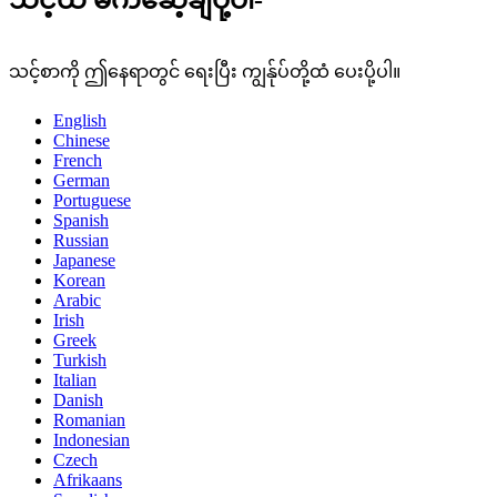
သင့်ထံ မက်ဆေ့ချ်ပို့ပါ-
သင့်စာကို ဤနေရာတွင် ရေးပြီး ကျွန်ုပ်တို့ထံ ပေးပို့ပါ။
English
Chinese
French
German
Portuguese
Spanish
Russian
Japanese
Korean
Arabic
Irish
Greek
Turkish
Italian
Danish
Romanian
Indonesian
Czech
Afrikaans