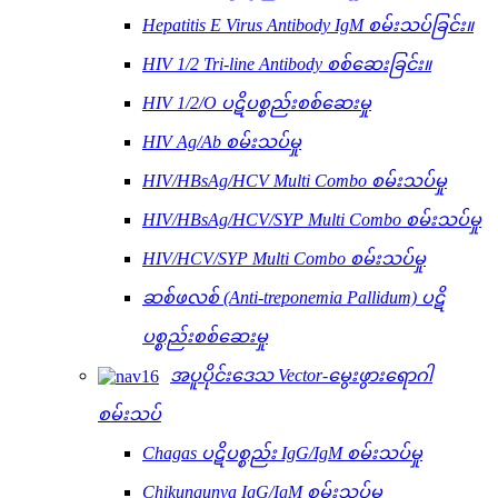
Hepatitis E Virus Antibody IgM စမ်းသပ်ခြင်း။
HIV 1/2 Tri-line Antibody စစ်ဆေးခြင်း။
HIV 1/2/O ပဋိပစ္စည်းစစ်ဆေးမှု
HIV Ag/Ab စမ်းသပ်မှု
HIV/HBsAg/HCV Multi Combo စမ်းသပ်မှု
HIV/HBsAg/HCV/SYP Multi Combo စမ်းသပ်မှု
HIV/HCV/SYP Multi Combo စမ်းသပ်မှု
ဆစ်ဖလစ် (Anti-treponemia Pallidum) ပဋိ
ပစ္စည်းစစ်ဆေးမှု
အပူပိုင်းဒေသ Vector-မွေးဖွားရောဂါ
စမ်းသပ်
Chagas ပဋိပစ္စည်း IgG/IgM စမ်းသပ်မှု
Chikungunya IgG/IgM စမ်းသပ်မှု