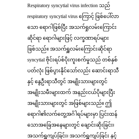
Respiratory syncytial virus infection သည်
respiratory syncytial virus ကြောင့် ဖြစ်ပေါ်လာ
သော ရောဂါဖြစ်ပြီး အသက်ရှုလမ်းကြောင်း
ဆိုင်ရာ ရောဂါများဖြင့် လက္ခဏာရပ်များ
ဖြစ်သည်။ အသက်ရှူလမ်းကြောင်းဆိုင်ရာ
syncytial ဗိုင်းရပ်စ်ပိုးကူးစက်မှုသည် တစ်နှစ်
ပတ်လုံး ဖြစ်ပွားနိုင်သော်လည်း ဆောင်းရာသီ
နှင့် နွေဦးရာသီတွင် အမျိုးသားများတွင်
အမျိုးသမီးများထက် အနည်းငယ်ပိုများပြီး
အမျိုးသားများတွင် အဖြစ်များသည်။ ဤ
ရောဂါ၏လက်တွေ့အင်္ဂါရပ်များမှာ ပြင်းထန်
သောအခြေအနေများတွင် ချောင်းဆိုးခြင်း၊
အသက်ရှူကျပ်ခြင်း၊ အသက်ရှူကျပ်ခြင်း နှင့်