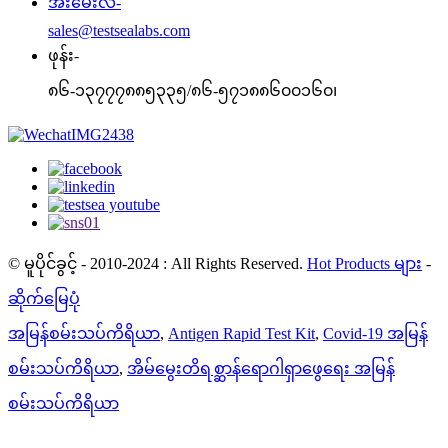
အီးမေးလ်-
sales@testsealabs.com
ဖုန်း-
၈၆-၁၃၇၇၇၈၈၅၃၃၅/၈၆-၅၇၁၈၈၆၀၀၁၆၀၊
© မူပိုင်ခွင့် - 2010-2024 : All Rights Reserved.
Hot Products များ
-
ဆိုက်မြေပုံ
အမြန်စမ်းသပ်ကိရိယာ
,
Antigen Rapid Test Kit
,
Covid-19 အမြန်
စမ်းသပ်ကိရိယာ
,
အိမ်မွေးတိရစ္ဆာန်ရောဂါရှာဖွေရေး အမြန်
စမ်းသပ်ကိရိယာ