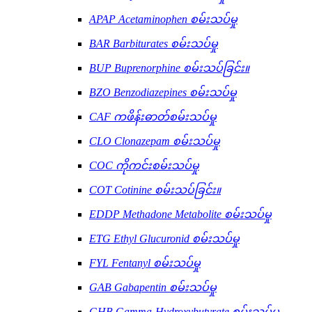
APAP Acetaminophen စမ်းသပ်မှု
BAR Barbiturates စမ်းသပ်မှု
BUP Buprenorphine စမ်းသပ်ခြင်း။
BZO Benzodiazepines စမ်းသပ်မှု
CAF ကဖိန်းဓာတ်စမ်းသပ်မှု
CLO Clonazepam စမ်းသပ်မှု
COC ကိုကင်းစမ်းသပ်မှု
COT Cotinine စမ်းသပ်ခြင်း။
EDDP Methadone Metabolite စမ်းသပ်မှု
ETG Ethyl Glucuronid စမ်းသပ်မှု
FYL Fentanyl စမ်းသပ်မှု
GAB Gabapentin စမ်းသပ်မှု
GHB Gamma-Hydroxybutyrate စမ်းသပ်မှု