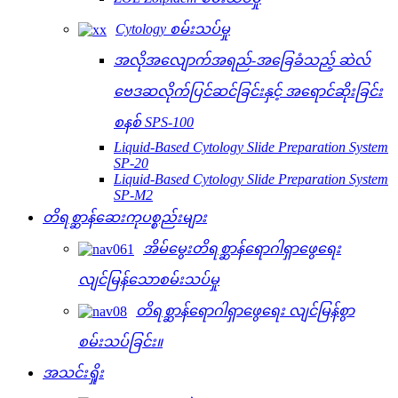
Cytology စမ်းသပ်မှု
အလိုအလျောက်အရည်-အခြေခံသည့် ဆဲလ်
ဗေဒဆလိုက်ပြင်ဆင်ခြင်းနှင့် အရောင်ဆိုးခြင်း
စနစ် SPS-100
Liquid-Based Cytology Slide Preparation System
SP-20
Liquid-Based Cytology Slide Preparation System
SP-M2
တိရစ္ဆာန်ဆေးကုပစ္စည်းများ
အိမ်မွေးတိရစ္ဆာန်ရောဂါရှာဖွေရေး
လျင်မြန်သောစမ်းသပ်မှု
တိရစ္ဆာန်ရောဂါရှာဖွေရေး လျင်မြန်စွာ
စမ်းသပ်ခြင်း။
အသင်းရှိုး