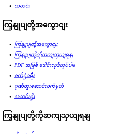
သတင်း
ကြှနျုပျတို့အကွောငျး
ကြှနျုပျတို့အကွောငျး
ကြှနျုပျတို့ကိုဆကျသှယျရနျ
PDF အဖြစ် ဒေါင်းလုဒ်လုပ်ပါ။
စက်ရုံခရီး
ဂုဏ်ထူးဆောင်လက်မှတ်
အသင်းရှိုး
ကြှနျုပျတို့ကိုဆကျသှယျရနျ