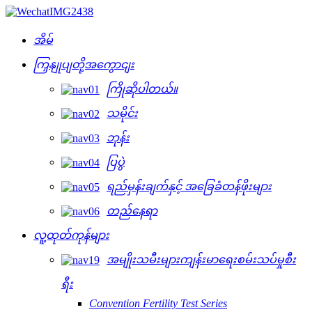
အိမ်
ကြှနျုပျတို့အကွောငျး
ကြိုဆိုပါတယ်။
သမိုင်း
ဘုန်း
ပြပွဲ
ရည်မှန်းချက်နှင့် အခြေခံတန်ဖိုးများ
တည်နေရာ
လူ့ထုတ်ကုန်များ
အမျိုးသမီးများကျန်းမာရေးစမ်းသပ်မှုစီး
ရီး
Convention Fertility Test Series