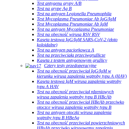
Test antygenu grypy A/B
Test na grypę Ag B
Test na antygen Legionella Pneumophila
Test Mycoplasma Pneumoniae Ab IgG/IgM
Test Mycoplasma Pneumoniae Ab IgM
Test na antygen Mycoplasma Pneumoniae
Test na obecność wirusa RSV RSV
Kaseta testowa IgG/IgM SARS-CoV-2 (złoto
koloidalne)
Test na antygen paciorkowca A
Test na przeciwciała przeciwgruźlicze
Kaseta z testem antygenowym gruźlicy
Cztery testy przedoperacyjne
Test na obecność przeciwciał IgG/IgM w
kierunku wirusa zapalenia wątroby typu A (HAV)
Kaseta testowa IgM wirusa zapalenia wątroby
typu A HAV
Test na obecność przeciwciał rdzeniowych
wirusa zapalenia wątroby typu B HBcAb
Test na obecność przeciwciał HBeAb przeciwko
otoczce wirusa zapalenia wątroby typu B
Test na antygen otoczki wirusa zapalenia
wątroby typu B HBeAg
Test na obecność przeciwciał powierzchniowych
HBsAb przeciwko wirusowemu zapaleniu