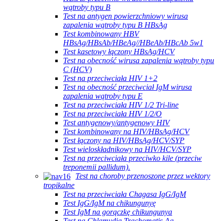
wątroby typu B
Test na antygen powierzchniowy wirusa
zapalenia wątroby typu B HBsAg
Test kombinowany HBV
HBsAg/HBsAb/HBeAg//HBeAb/HBcAb 5w1
Test kasetowy łączony HBsAg/HCV
Test na obecność wirusa zapalenia wątroby typu
C (HCV)
Test na przeciwciała HIV 1+2
Test na obecność przeciwciał IgM wirusa
zapalenia wątroby typu E
Test na przeciwciała HIV 1/2 Tri-line
Test na przeciwciała HIV 1/2/O
Test antygenowy/antygenowy HIV
Test kombinowany na HIV/HBsAg/HCV
Test łączony na HIV/HBsAg/HCV/SYP
Test wieloskładnikowy na HIV/HCV/SYP
Test na przeciwciała przeciwko kile (przeciw
treponemii pallidum).
Test na choroby przenoszone przez wektory
tropikalne
Test na przeciwciała Chagasa IgG/IgM
Test IgG/IgM na chikungunyę
Test IgM na gorączkę chikungunya
Test na Chlamydia Trachomatis Ag