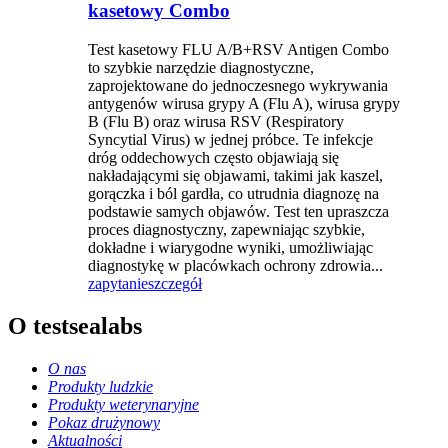
kasetowy Combo
Test kasetowy FLU A/B+RSV Antigen Combo
to szybkie narzędzie diagnostyczne,
zaprojektowane do jednoczesnego wykrywania
antygenów wirusa grypy A (Flu A), wirusa grypy
B (Flu B) oraz wirusa RSV (Respiratory
Syncytial Virus) w jednej próbce. Te infekcje
dróg oddechowych często objawiają się
nakładającymi się objawami, takimi jak kaszel,
gorączka i ból gardła, co utrudnia diagnozę na
podstawie samych objawów. Test ten upraszcza
proces diagnostyczny, zapewniając szybkie,
dokładne i wiarygodne wyniki, umożliwiając
diagnostykę w placówkach ochrony zdrowia...
zapytanie
szczegół
O testsealabs
O nas
Produkty ludzkie
Produkty weterynaryjne
Pokaz drużynowy
Aktualności