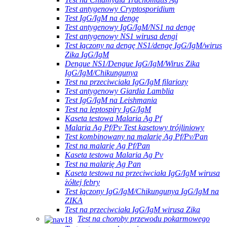
Test antygenowy Cryptosporidium
Test IgG/IgM na dengę
Test antygenowy IgG/IgM/NS1 na dengę
Test antygenowy NS1 wirusa dengi
Test łączony na dengę NS1/dengę IgG/IgM/wirus
Zika IgG/IgM
Dengue NS1/Dengue IgG/IgM/Wirus Zika
IgG/IgM/Chikungunya
Test na przeciwciała IgG/IgM filariozy
Test antygenowy Giardia Lamblia
Test IgG/IgM na Leishmania
Test na leptospiry IgG/IgM
Kaseta testowa Malaria Ag Pf
Malaria Ag Pf/Pv Test kasetowy trójliniowy
Test kombinowany na malarię Ag Pf/Pv/Pan
Test na malarię Ag Pf/Pan
Kaseta testowa Malaria Ag Pv
Test na malarię Ag Pan
Kaseta testowa na przeciwciała IgG/IgM wirusa
żółtej febry
Test łączony IgG/IgM/Chikungunya IgG/IgM na
ZIKA
Test na przeciwciała IgG/IgM wirusa Zika
Test na choroby przewodu pokarmowego