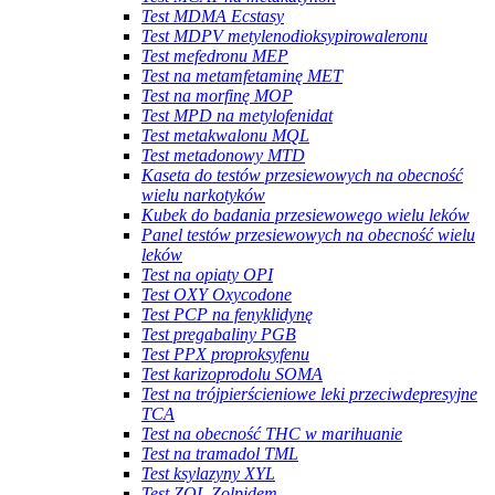
Test MDMA Ecstasy
Test MDPV metylenodioksypirowaleronu
Test mefedronu MEP
Test na metamfetaminę MET
Test na morfinę MOP
Test MPD na metylofenidat
Test metakwalonu MQL
Test metadonowy MTD
Kaseta do testów przesiewowych na obecność
wielu narkotyków
Kubek do badania przesiewowego wielu leków
Panel testów przesiewowych na obecność wielu
leków
Test na opiaty OPI
Test OXY Oxycodone
Test PCP na fenyklidynę
Test pregabaliny PGB
Test PPX proproksyfenu
Test karizoprodolu SOMA
Test na trójpierścieniowe leki przeciwdepresyjne
TCA
Test na obecność THC w marihuanie
Test na tramadol TML
Test ksylazyny XYL
Test ZOL Zolpidem