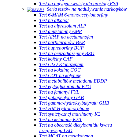
Test na antygen swoisty dla prostaty PSA
Seria testów na nadużywanie narkotyków
Test 6-MAM 6-monoacetylomorfiny
Test na alkohol
Test na alprazolam ALP
Test amfetaminy AMP
Test APAP na acetaminofen
Test barbituranów BAR
Test buprenorfiny BUP
Test na benzodiazepiny BZO
Test kofeiny CAF
Test CLO Klonazepam
Test na kokainę COC
Test COT na kotyninę
Test metabolitów metadonu EDDP
Test etyloglukuronidu ETG
Test na fentanyl FYL
Test gabapentyny GAB
Test gamma-hydroksybutyratu GHB
Test HM Hydromorphone
Test syntetycznej marihuany K2
Test na ketaminę KET
Test na obecność dietyloamidu kwasu
lizergowego LSD
Test MCAT na metakatynon