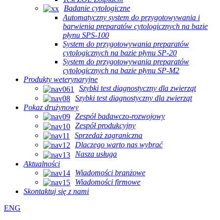
Badanie cytologiczne
Automatyczny system do przygotowywania i
barwienia preparatów cytologicznych na bazie
płynu SPS-100
System do przygotowywania preparatów
cytologicznych na bazie płynu SP-20
System do przygotowywania preparatów
cytologicznych na bazie płynu SP-M2
Produkty weterynaryjne
Szybki test diagnostyczny dla zwierząt
Szybki test diagnostyczny dla zwierząt
Pokaz drużynowy
Zespół badawczo-rozwojowy
Zespół produkcyjny
Sprzedaż zagraniczna
Dlaczego warto nas wybrać
Nasza usługa
Aktualności
Wiadomości branżowe
Wiadomości firmowe
Skontaktuj się z nami
ENG