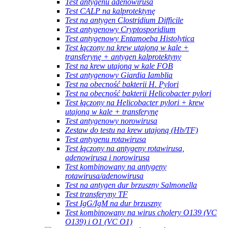
Test antygenu adenowirusa
Test CALP na kalprotektynę
Test na antygen Clostridium Difficile
Test antygenowy Cryptosporidium
Test antygenowy Entamoeba Histolytica
Test łączony na krew utajoną w kale +
transferynę + antygen kalprotektyny
Test na krew utajoną w kale FOB
Test antygenowy Giardia Iamblia
Test na obecność bakterii H. Pylori
Test na obecność bakterii Helicobacter pylori
Test łączony na Helicobacter pylori + krew
utajoną w kale + transferynę
Test antygenowy norowirusa
Zestaw do testu na krew utajoną (Hb/TF)
Test antygenu rotawirusa
Test łączony na antygeny rotawirusa,
adenowirusa i norowirusa
Test kombinowany na antygeny
rotawirusa/adenowirusa
Test na antygen dur brzuszny Salmonella
Test transferyny TF
Test IgG/IgM na dur brzuszny
Test kombinowany na wirus cholery O139 (VC
O139) i O1 (VC O1)