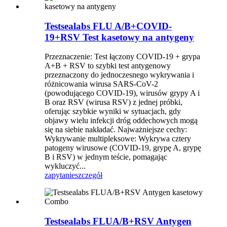
Testsealabs FLU A/B+COVID-
19+RSV Test kasetowy na antygeny
Przeznaczenie: Test łączony COVID-19 + grypa
A+B + RSV to szybki test antygenowy
przeznaczony do jednoczesnego wykrywania i
różnicowania wirusa SARS-CoV-2
(powodującego COVID-19), wirusów grypy A i
B oraz RSV (wirusa RSV) z jednej próbki,
oferując szybkie wyniki w sytuacjach, gdy
objawy wielu infekcji dróg oddechowych mogą
się na siebie nakładać. Najważniejsze cechy:
Wykrywanie multipleksowe: Wykrywa cztery
patogeny wirusowe (COVID-19, grypę A, grypę
B i RSV) w jednym teście, pomagając
wykluczyć...
zapytanie
szczegół
Testsealabs FLUA/B+RSV Antygen