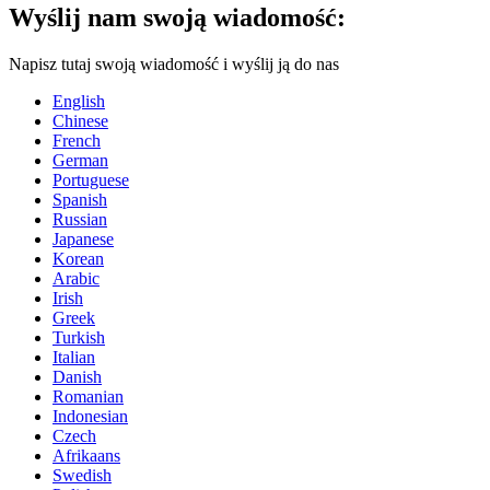
Wyślij nam swoją wiadomość:
Napisz tutaj swoją wiadomość i wyślij ją do nas
English
Chinese
French
German
Portuguese
Spanish
Russian
Japanese
Korean
Arabic
Irish
Greek
Turkish
Italian
Danish
Romanian
Indonesian
Czech
Afrikaans
Swedish