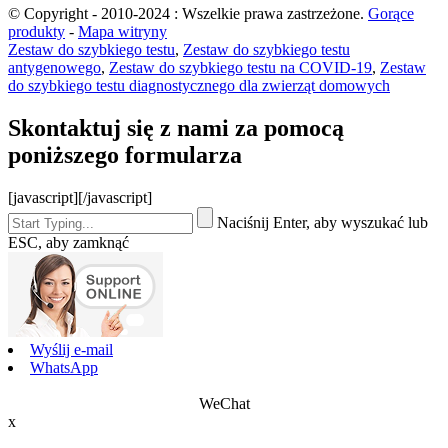
© Copyright - 2010-2024 : Wszelkie prawa zastrzeżone.
Gorące
produkty
-
Mapa witryny
Zestaw do szybkiego testu
,
Zestaw do szybkiego testu
antygenowego
,
Zestaw do szybkiego testu na COVID-19
,
Zestaw
do szybkiego testu diagnostycznego dla zwierząt domowych
Skontaktuj się z nami za pomocą
poniższego formularza
[javascript]
[/javascript]
Naciśnij Enter, aby wyszukać lub
ESC, aby zamknąć
Wyślij e-mail
WhatsApp
WeChat
x