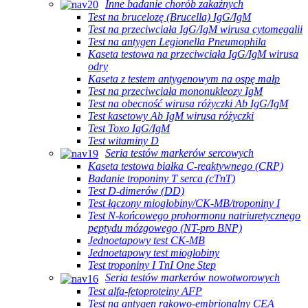
Inne badanie chorób zakaźnych
Test na brucelozę (Brucella) IgG/IgM
Test na przeciwciała IgG/IgM wirusa cytomegalii
Test na antygen Legionella Pneumophila
Kaseta testowa na przeciwciała IgG/IgM wirusa
odry
Kaseta z testem antygenowym na ospę małp
Test na przeciwciała mononukleozy IgM
Test na obecność wirusa różyczki Ab IgG/IgM
Test kasetowy Ab IgM wirusa różyczki
Test Toxo IgG/IgM
Test witaminy D
Seria testów markerów sercowych
Kaseta testowa białka C-reaktywnego (CRP)
Badanie troponiny T serca (cTnT)
Test D-dimerów (DD)
Test łączony mioglobiny/CK-MB/troponiny I
Test N-końcowego prohormonu natriuretycznego
peptydu mózgowego (NT-pro BNP)
Jednoetapowy test CK-MB
Jednoetapowy test mioglobiny
Test troponiny I TnI One Step
Seria testów markerów nowotworowych
Test alfa-fetoproteiny AFP
Test na antygen rakowo-embrionalny CEA