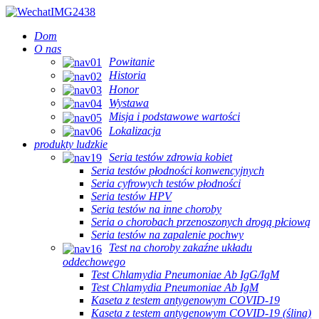
Dom
O nas
Powitanie
Historia
Honor
Wystawa
Misja i podstawowe wartości
Lokalizacja
produkty ludzkie
Seria testów zdrowia kobiet
Seria testów płodności konwencyjnych
Seria cyfrowych testów płodności
Seria testów HPV
Seria testów na inne choroby
Seria o chorobach przenoszonych drogą płciową
Seria testów na zapalenie pochwy
Test na choroby zakaźne układu
oddechowego
Test Chlamydia Pneumoniae Ab IgG/IgM
Test Chlamydia Pneumoniae Ab IgM
Kaseta z testem antygenowym COVID-19
Kaseta z testem antygenowym COVID-19 (ślina)