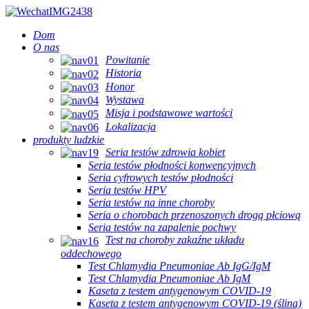
Dom
O nas
Powitanie
Historia
Honor
Wystawa
Misja i podstawowe wartości
Lokalizacja
produkty ludzkie
Seria testów zdrowia kobiet
Seria testów płodności konwencyjnych
Seria cyfrowych testów płodności
Seria testów HPV
Seria testów na inne choroby
Seria o chorobach przenoszonych drogą płciową
Seria testów na zapalenie pochwy
Test na choroby zakaźne układu
oddechowego
Test Chlamydia Pneumoniae Ab IgG/IgM
Test Chlamydia Pneumoniae Ab IgM
Kaseta z testem antygenowym COVID-19
Kaseta z testem antygenowym COVID-19 (ślina)