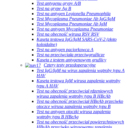
Test antygenu grypy A/B
Test na grypę Ag B
Test na antygen Legionella Pneumophila
Test Mycoplasma Pneumoniae Ab IgG/IgM
Test Mycoplasma Pneumoniae Ab IgM
Test na antygen Mycoplasma Pneumoniae
Test na obecność wirusa RSV RSV
Kaseta testowa IgG/IgM SARS-CoV-2 (złoto
koloidalne)
Test na antygen paciorkowca A
Test na przeciwciała przeciwgruźlicze
Kaseta z testem antygenowym gruźlicy
Cztery testy przedoperacyjne
Test IgG/IgM na wirus zapalenia wątroby typu A
HAV
Kaseta testowa IgM wirusa zapalenia wątroby
typu A HAV
Test na obecność przeciwciał rdzeniowych
wirusa zapalenia wątroby typu B HBcAb
Test na obecność przeciwciał HBeAb przeciwko
otoczce wirusa zapalenia wątroby typu B
Test na antygen otoczki wirusa zapalenia
wątroby typu B HBeAg
Test na obecność przeciwciał powierzchniowych
HBsAb przeciwko wirusowemu zapaleniu