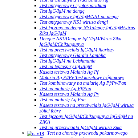
Test antygenowy Cryptosporidium
Test IgG/IgM na dengę
Test antygenowy IgG/IgM/NS1 na dengę
Test antygenowy NS1 wirusa dengi
Test łączony na dengę NS1/dengę IgG/IgM/wirus
Zika IgG/IgM
Dengue NS1/Dengue IgG/IgM/Wirus Zika
IgG/IgM/Chikungunya
Test na przeciwciała IgG/IgM filariozy
Test antygenowy Giardia Lamblia
Test IgG/IgM na Leishmania
Test na leptospiry IgG/IgM
Kaseta testowa Malaria Ag Pf
Malaria Ag Pf/Pv Test kasetowy trójliniowy
Test kombinowany na malarię Ag Pf/Pv/Pan
Test na malarię Ag Pf/Pan
Kaseta testowa Malaria Ag Pv
Test na malarię Ag Pan
Kaseta testowa na przeciwciała IgG/IgM wirusa
żółtej febry
Test łączony IgG/IgM/Chikungunya IgG/IgM na
ZIKA
Test na przeciwciała IgG/IgM wirusa Zika
Test na choroby przewodu pokarmowego