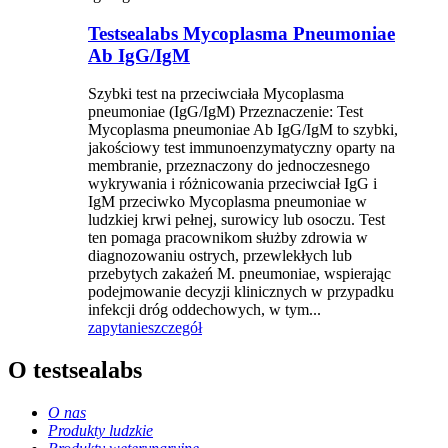
Testsealabs Mycoplasma Pneumoniae
Ab IgG/IgM
Szybki test na przeciwciała Mycoplasma
pneumoniae (IgG/IgM) Przeznaczenie: Test
Mycoplasma pneumoniae Ab IgG/IgM to szybki,
jakościowy test immunoenzymatyczny oparty na
membranie, przeznaczony do jednoczesnego
wykrywania i różnicowania przeciwciał IgG i
IgM przeciwko Mycoplasma pneumoniae w
ludzkiej krwi pełnej, surowicy lub osoczu. Test
ten pomaga pracownikom służby zdrowia w
diagnozowaniu ostrych, przewlekłych lub
przebytych zakażeń M. pneumoniae, wspierając
podejmowanie decyzji klinicznych w przypadku
infekcji dróg oddechowych, w tym...
zapytanie
szczegół
O testsealabs
O nas
Produkty ludzkie