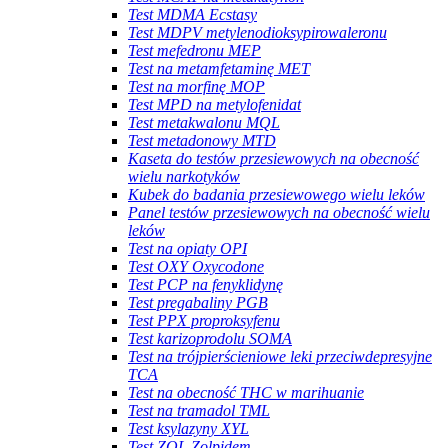
Test MDMA Ecstasy
Test MDPV metylenodioksypirowaleronu
Test mefedronu MEP
Test na metamfetaminę MET
Test na morfinę MOP
Test MPD na metylofenidat
Test metakwalonu MQL
Test metadonowy MTD
Kaseta do testów przesiewowych na obecność
wielu narkotyków
Kubek do badania przesiewowego wielu leków
Panel testów przesiewowych na obecność wielu
leków
Test na opiaty OPI
Test OXY Oxycodone
Test PCP na fenyklidynę
Test pregabaliny PGB
Test PPX proproksyfenu
Test karizoprodolu SOMA
Test na trójpierścieniowe leki przeciwdepresyjne
TCA
Test na obecność THC w marihuanie
Test na tramadol TML
Test ksylazyny XYL
Test ZOL Zolpidem