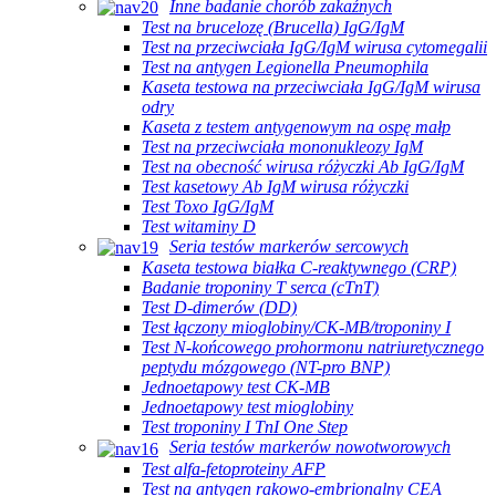
Inne badanie chorób zakaźnych
Test na brucelozę (Brucella) IgG/IgM
Test na przeciwciała IgG/IgM wirusa cytomegalii
Test na antygen Legionella Pneumophila
Kaseta testowa na przeciwciała IgG/IgM wirusa
odry
Kaseta z testem antygenowym na ospę małp
Test na przeciwciała mononukleozy IgM
Test na obecność wirusa różyczki Ab IgG/IgM
Test kasetowy Ab IgM wirusa różyczki
Test Toxo IgG/IgM
Test witaminy D
Seria testów markerów sercowych
Kaseta testowa białka C-reaktywnego (CRP)
Badanie troponiny T serca (cTnT)
Test D-dimerów (DD)
Test łączony mioglobiny/CK-MB/troponiny I
Test N-końcowego prohormonu natriuretycznego
peptydu mózgowego (NT-pro BNP)
Jednoetapowy test CK-MB
Jednoetapowy test mioglobiny
Test troponiny I TnI One Step
Seria testów markerów nowotworowych
Test alfa-fetoproteiny AFP
Test na antygen rakowo-embrionalny CEA