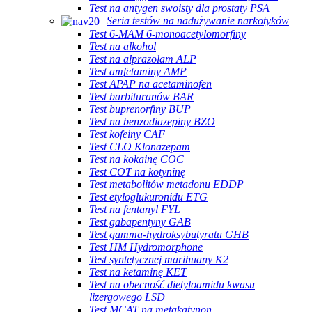
Test na antygen swoisty dla prostaty PSA
Seria testów na nadużywanie narkotyków
Test 6-MAM 6-monoacetylomorfiny
Test na alkohol
Test na alprazolam ALP
Test amfetaminy AMP
Test APAP na acetaminofen
Test barbituranów BAR
Test buprenorfiny BUP
Test na benzodiazepiny BZO
Test kofeiny CAF
Test CLO Klonazepam
Test na kokainę COC
Test COT na kotyninę
Test metabolitów metadonu EDDP
Test etyloglukuronidu ETG
Test na fentanyl FYL
Test gabapentyny GAB
Test gamma-hydroksybutyratu GHB
Test HM Hydromorphone
Test syntetycznej marihuany K2
Test na ketaminę KET
Test na obecność dietyloamidu kwasu
lizergowego LSD
Test MCAT na metakatynon