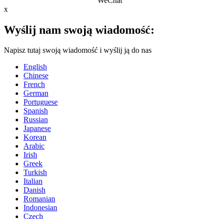
WeChat
x
Wyślij nam swoją wiadomość:
Napisz tutaj swoją wiadomość i wyślij ją do nas
English
Chinese
French
German
Portuguese
Spanish
Russian
Japanese
Korean
Arabic
Irish
Greek
Turkish
Italian
Danish
Romanian
Indonesian
Czech