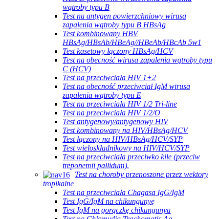
wątroby typu B
Test na antygen powierzchniowy wirusa
zapalenia wątroby typu B HBsAg
Test kombinowany HBV
HBsAg/HBsAb/HBeAg//HBeAb/HBcAb 5w1
Test kasetowy łączony HBsAg/HCV
Test na obecność wirusa zapalenia wątroby typu
C (HCV)
Test na przeciwciała HIV 1+2
Test na obecność przeciwciał IgM wirusa
zapalenia wątroby typu E
Test na przeciwciała HIV 1/2 Tri-line
Test na przeciwciała HIV 1/2/O
Test antygenowy/antygenowy HIV
Test kombinowany na HIV/HBsAg/HCV
Test łączony na HIV/HBsAg/HCV/SYP
Test wieloskładnikowy na HIV/HCV/SYP
Test na przeciwciała przeciwko kile (przeciw
treponemii pallidum).
Test na choroby przenoszone przez wektory
tropikalne
Test na przeciwciała Chagasa IgG/IgM
Test IgG/IgM na chikungunyę
Test IgM na gorączkę chikungunya
Test na Chlamydia Trachomatis Ag