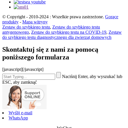
© Copyright - 2010-2024 : Wszelkie prawa zastrzeżone.
Gorące
produkty
-
Mapa witryny
Zestaw do szybkiego testu
,
Zestaw do szybkiego testu
antygenowego
,
Zestaw do szybkiego testu na COVID-19
,
Zestaw
do szybkiego testu diagnostycznego dla zwierząt domowych
Skontaktuj się z nami za pomocą
poniższego formularza
[javascript]
[/javascript]
Naciśnij Enter, aby wyszukać lub
ESC, aby zamknąć
Wyślij e-mail
WhatsApp