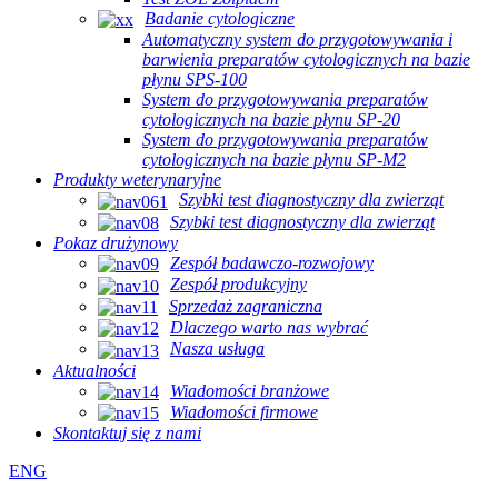
Badanie cytologiczne
Automatyczny system do przygotowywania i
barwienia preparatów cytologicznych na bazie
płynu SPS-100
System do przygotowywania preparatów
cytologicznych na bazie płynu SP-20
System do przygotowywania preparatów
cytologicznych na bazie płynu SP-M2
Produkty weterynaryjne
Szybki test diagnostyczny dla zwierząt
Szybki test diagnostyczny dla zwierząt
Pokaz drużynowy
Zespół badawczo-rozwojowy
Zespół produkcyjny
Sprzedaż zagraniczna
Dlaczego warto nas wybrać
Nasza usługa
Aktualności
Wiadomości branżowe
Wiadomości firmowe
Skontaktuj się z nami
ENG