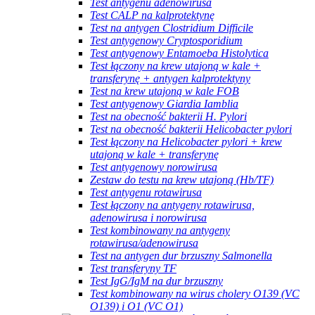
Test antygenu adenowirusa
Test CALP na kalprotektynę
Test na antygen Clostridium Difficile
Test antygenowy Cryptosporidium
Test antygenowy Entamoeba Histolytica
Test łączony na krew utajoną w kale +
transferynę + antygen kalprotektyny
Test na krew utajoną w kale FOB
Test antygenowy Giardia Iamblia
Test na obecność bakterii H. Pylori
Test na obecność bakterii Helicobacter pylori
Test łączony na Helicobacter pylori + krew
utajoną w kale + transferynę
Test antygenowy norowirusa
Zestaw do testu na krew utajoną (Hb/TF)
Test antygenu rotawirusa
Test łączony na antygeny rotawirusa,
adenowirusa i norowirusa
Test kombinowany na antygeny
rotawirusa/adenowirusa
Test na antygen dur brzuszny Salmonella
Test transferyny TF
Test IgG/IgM na dur brzuszny
Test kombinowany na wirus cholery O139 (VC
O139) i O1 (VC O1)