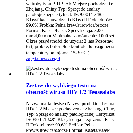
wątroby typu B HBsAb Miejsce pochodzenia:
Zhejiang, Chiny Typ: Sprzęt do analizy
patologicznej Certyfikat: ISO9001/13485
Klasyfikacja urządzenia Klasa II Dokładność:
99,6% Próbka: Pełna krew/surowica/osocze
Format: Kaseta/Pasek Specyfikacja: 3,00
mm/4,00 mm Minimalne zamówienie: 1000 szt.
Okres przydatności do użycia: 2 lata Pozostaw
test, próbkę, bufor i/lub kontrole do osiągnięcia
temperatury pokojowej 15-30℃ (...
zapytanie
szczegół
Zestaw do szybkiego testu na
obecność wirusa HIV 1/2 Testsealabs
Nazwa marki: testsea Nazwa produktu: Test na
HIV 1/2 Miejsce pochodzenia: Zhejiang, Chiny
Typ: Sprzęt do analizy patologicznej Certyfikat:
ISO9001/13485 Klasyfikacja urządzenia: Klasa
II Dokładność: 99,6% Próbka: Pełna
krew/surowica/osocze Format: Kaseta/Pasek