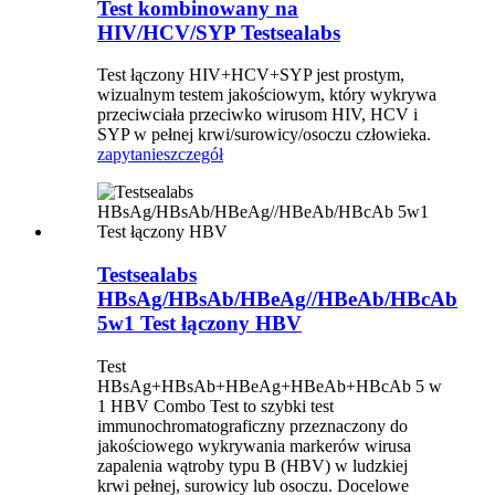
Test kombinowany na
HIV/HCV/SYP Testsealabs
Test łączony HIV+HCV+SYP jest prostym,
wizualnym testem jakościowym, który wykrywa
przeciwciała przeciwko wirusom HIV, HCV i
SYP w pełnej krwi/surowicy/osoczu człowieka.
zapytanie
szczegół
Testsealabs
HBsAg/HBsAb/HBeAg//HBeAb/HBcAb
5w1 Test łączony HBV
Test
HBsAg+HBsAb+HBeAg+HBeAb+HBcAb 5 w
1 HBV Combo Test to szybki test
immunochromatograficzny przeznaczony do
jakościowego wykrywania markerów wirusa
zapalenia wątroby typu B (HBV) w ludzkiej
krwi pełnej, surowicy lub osoczu. Docelowe