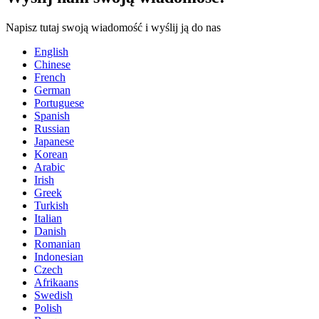
Napisz tutaj swoją wiadomość i wyślij ją do nas
English
Chinese
French
German
Portuguese
Spanish
Russian
Japanese
Korean
Arabic
Irish
Greek
Turkish
Italian
Danish
Romanian
Indonesian
Czech
Afrikaans
Swedish
Polish