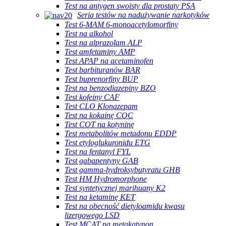
Test na antygen swoisty dla prostaty PSA
Seria testów na nadużywanie narkotyków
Test 6-MAM 6-monoacetylomorfiny
Test na alkohol
Test na alprazolam ALP
Test amfetaminy AMP
Test APAP na acetaminofen
Test barbituranów BAR
Test buprenorfiny BUP
Test na benzodiazepiny BZO
Test kofeiny CAF
Test CLO Klonazepam
Test na kokainę COC
Test COT na kotyninę
Test metabolitów metadonu EDDP
Test etyloglukuronidu ETG
Test na fentanyl FYL
Test gabapentyny GAB
Test gamma-hydroksybutyratu GHB
Test HM Hydromorphone
Test syntetycznej marihuany K2
Test na ketaminę KET
Test na obecność dietyloamidu kwasu
lizergowego LSD
Test MCAT na metakatynon