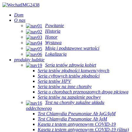
Dom
O nas
Powitanie
Historia
Honor
Wystawa
Misja i podstawowe wartości
Lokalizacja
produkty ludzkie
Seria testów zdrowia kobiet
Seria testów płodności konwencyjnych
Seria cyfrowych testów płodności
Seria testów HPV
Seria testów na inne choroby
Seria o chorobach przenoszonych drogą płciową
Seria testów na zapalenie pochwy
Test na choroby zakaźne układu
oddechowego
Test Chlamydia Pneumoniae Ab IgG/IgM
Test Chlamydia Pneumoniae Ab IgM
Kaseta z testem antygenowym COVID-19
Kaseta z testem antygenowym COVID-19 (ślina)