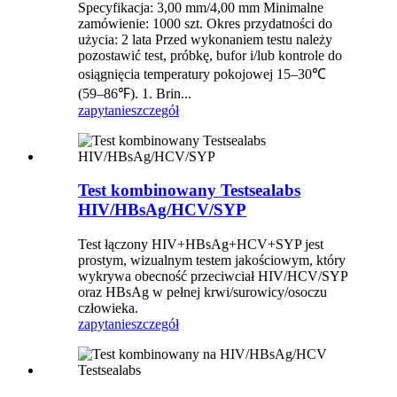
Specyfikacja: 3,00 mm/4,00 mm Minimalne
zamówienie: 1000 szt. Okres przydatności do
użycia: 2 lata Przed wykonaniem testu należy
pozostawić test, próbkę, bufor i/lub kontrole do
osiągnięcia temperatury pokojowej 15–30℃
(59–86℉). 1. Brin...
zapytanie
szczegół
Test kombinowany Testsealabs
HIV/HBsAg/HCV/SYP
Test łączony HIV+HBsAg+HCV+SYP jest
prostym, wizualnym testem jakościowym, który
wykrywa obecność przeciwciał HIV/HCV/SYP
oraz HBsAg w pełnej krwi/surowicy/osoczu
człowieka.
zapytanie
szczegół