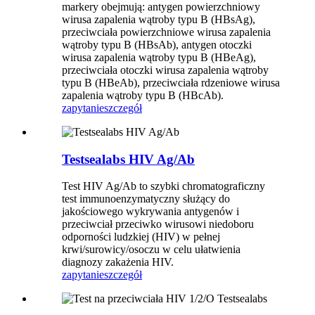
markery obejmują: antygen powierzchniowy
wirusa zapalenia wątroby typu B (HBsAg),
przeciwciała powierzchniowe wirusa zapalenia
wątroby typu B (HBsAb), antygen otoczki
wirusa zapalenia wątroby typu B (HBeAg),
przeciwciała otoczki wirusa zapalenia wątroby
typu B (HBeAb), przeciwciała rdzeniowe wirusa
zapalenia wątroby typu B (HBcAb).
zapytanie
szczegół
Testsealabs HIV Ag/Ab
Test HIV Ag/Ab to szybki chromatograficzny
test immunoenzymatyczny służący do
jakościowego wykrywania antygenów i
przeciwciał przeciwko wirusowi niedoboru
odporności ludzkiej (HIV) w pełnej
krwi/surowicy/osoczu w celu ułatwienia
diagnozy zakażenia HIV.
zapytanie
szczegół