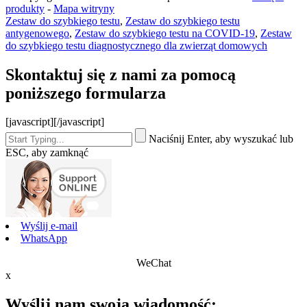
produkty
-
Mapa witryny
Zestaw do szybkiego testu
,
Zestaw do szybkiego testu
antygenowego
,
Zestaw do szybkiego testu na COVID-19
,
Zestaw
do szybkiego testu diagnostycznego dla zwierząt domowych
Skontaktuj się z nami za pomocą
poniższego formularza
[javascript]
[/javascript]
Naciśnij Enter, aby wyszukać lub
ESC, aby zamknąć
Wyślij e-mail
WhatsApp
WeChat
x
Wyślij nam swoją wiadomość: