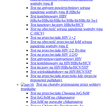
wątroby typu B
Test na antygen powierzchniowy wirusa
zapalenia wątroby typu B HBsAg
Test kombinowany HBV
HBsAg/HBsAb/HBeAg//HBeAb/HBcAb 5w1
Test kasetowy łączony HBsAg/HCV
Test na obecność wirusa zapalenia wątroby typu
C (HCV)
Test na przeciwciała HIV 1+2
Test na obecność przeciwciał IgM wirusa
zapalenia wątroby typu E
Test na przeciwciała HIV 1/2 Tri-line
Test na przeciwciała HIV 1/2/O
Test antygenowy/antygenowy HIV
Test kombinowany na HIV/HBsAg/HCV
Test łączony na HIV/HBsAg/HCV/SYP
Test wieloskładnikowy na HIV/HCV/SYP
Test na przeciwciała przeciwko kile (przeciw
treponemii pallidum).
Test na choroby przenoszone przez wektory
tropikalne
Test na przeciwciała Chagasa IgG/IgM
Test IgG/IgM na chikungunyę
Test IgM na gorączkę chikungunya
Test na Chlamydia Trachomatis Ag