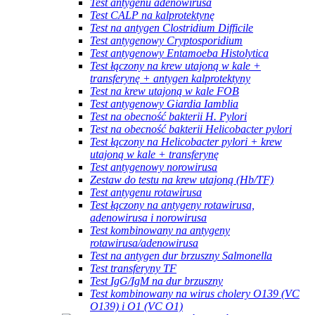
Test antygenu adenowirusa
Test CALP na kalprotektynę
Test na antygen Clostridium Difficile
Test antygenowy Cryptosporidium
Test antygenowy Entamoeba Histolytica
Test łączony na krew utajoną w kale +
transferynę + antygen kalprotektyny
Test na krew utajoną w kale FOB
Test antygenowy Giardia Iamblia
Test na obecność bakterii H. Pylori
Test na obecność bakterii Helicobacter pylori
Test łączony na Helicobacter pylori + krew
utajoną w kale + transferynę
Test antygenowy norowirusa
Zestaw do testu na krew utajoną (Hb/TF)
Test antygenu rotawirusa
Test łączony na antygeny rotawirusa,
adenowirusa i norowirusa
Test kombinowany na antygeny
rotawirusa/adenowirusa
Test na antygen dur brzuszny Salmonella
Test transferyny TF
Test IgG/IgM na dur brzuszny
Test kombinowany na wirus cholery O139 (VC
O139) i O1 (VC O1)