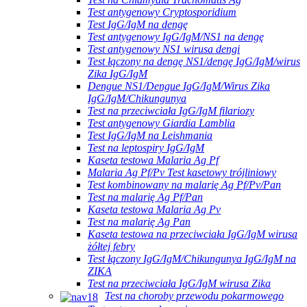
Test antygenowy Cryptosporidium
Test IgG/IgM na dengę
Test antygenowy IgG/IgM/NS1 na dengę
Test antygenowy NS1 wirusa dengi
Test łączony na dengę NS1/dengę IgG/IgM/wirus
Zika IgG/IgM
Dengue NS1/Dengue IgG/IgM/Wirus Zika
IgG/IgM/Chikungunya
Test na przeciwciała IgG/IgM filariozy
Test antygenowy Giardia Lamblia
Test IgG/IgM na Leishmania
Test na leptospiry IgG/IgM
Kaseta testowa Malaria Ag Pf
Malaria Ag Pf/Pv Test kasetowy trójliniowy
Test kombinowany na malarię Ag Pf/Pv/Pan
Test na malarię Ag Pf/Pan
Kaseta testowa Malaria Ag Pv
Test na malarię Ag Pan
Kaseta testowa na przeciwciała IgG/IgM wirusa
żółtej febry
Test łączony IgG/IgM/Chikungunya IgG/IgM na
ZIKA
Test na przeciwciała IgG/IgM wirusa Zika
Test na choroby przewodu pokarmowego