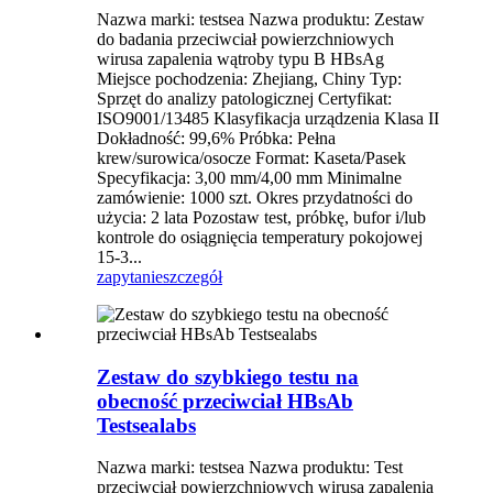
Nazwa marki: testsea Nazwa produktu: Zestaw
do badania przeciwciał powierzchniowych
wirusa zapalenia wątroby typu B HBsAg
Miejsce pochodzenia: Zhejiang, Chiny Typ:
Sprzęt do analizy patologicznej Certyfikat:
ISO9001/13485 Klasyfikacja urządzenia Klasa II
Dokładność: 99,6% Próbka: Pełna
krew/surowica/osocze Format: Kaseta/Pasek
Specyfikacja: 3,00 mm/4,00 mm Minimalne
zamówienie: 1000 szt. Okres przydatności do
użycia: 2 lata Pozostaw test, próbkę, bufor i/lub
kontrole do osiągnięcia temperatury pokojowej
15-3...
zapytanie
szczegół
Zestaw do szybkiego testu na
obecność przeciwciał HBsAb
Testsealabs
Nazwa marki: testsea Nazwa produktu: Test
przeciwciał powierzchniowych wirusa zapalenia