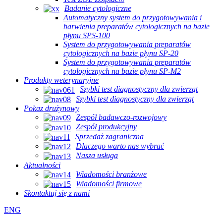
Badanie cytologiczne
Automatyczny system do przygotowywania i
barwienia preparatów cytologicznych na bazie
płynu SPS-100
System do przygotowywania preparatów
cytologicznych na bazie płynu SP-20
System do przygotowywania preparatów
cytologicznych na bazie płynu SP-M2
Produkty weterynaryjne
Szybki test diagnostyczny dla zwierząt
Szybki test diagnostyczny dla zwierząt
Pokaz drużynowy
Zespół badawczo-rozwojowy
Zespół produkcyjny
Sprzedaż zagraniczna
Dlaczego warto nas wybrać
Nasza usługa
Aktualności
Wiadomości branżowe
Wiadomości firmowe
Skontaktuj się z nami
ENG