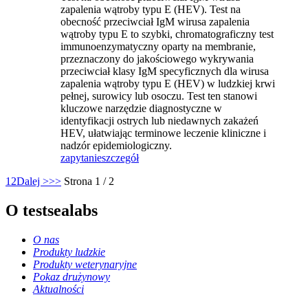
zapalenia wątroby typu E (HEV). Test na
obecność przeciwciał IgM wirusa zapalenia
wątroby typu E to szybki, chromatograficzny test
immunoenzymatyczny oparty na membranie,
przeznaczony do jakościowego wykrywania
przeciwciał klasy IgM specyficznych dla wirusa
zapalenia wątroby typu E (HEV) w ludzkiej krwi
pełnej, surowicy lub osoczu. Test ten stanowi
kluczowe narzędzie diagnostyczne w
identyfikacji ostrych lub niedawnych zakażeń
HEV, ułatwiając terminowe leczenie kliniczne i
nadzór epidemiologiczny.
zapytanie
szczegół
1
2
Dalej >
>>
Strona 1 / 2
O testsealabs
O nas
Produkty ludzkie
Produkty weterynaryjne
Pokaz drużynowy
Aktualności