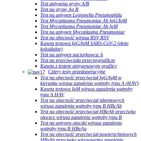
Test antygenu grypy A/B
Test na grypę Ag B
Test na antygen Legionella Pneumophila
Test Mycoplasma Pneumoniae Ab IgG/IgM
Test Mycoplasma Pneumoniae Ab IgM
Test na antygen Mycoplasma Pneumoniae
Test na obecność wirusa RSV RSV
Kaseta testowa IgG/IgM SARS-CoV-2 (złoto
koloidalne)
Test na antygen paciorkowca A
Test na przeciwciała przeciwgruźlicze
Kaseta z testem antygenowym gruźlicy
Cztery testy przedoperacyjne
Test na obecność przeciwciał IgG/IgM w
kierunku wirusa zapalenia wątroby typu A (HAV)
Kaseta testowa IgM wirusa zapalenia wątroby
typu A HAV
Test na obecność przeciwciał rdzeniowych
wirusa zapalenia wątroby typu B HBcAb
Test na obecność przeciwciał HBeAb przeciwko
otoczce wirusa zapalenia wątroby typu B
Test na antygen otoczki wirusa zapalenia
wątroby typu B HBeAg
Test na obecność przeciwciał powierzchniowych
HBsAb przeciwko wirusowemu zapaleniu