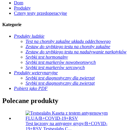
Dom
Produkty
Cztery testy przedoperacyjne
Kategorie
Produkty ludzkie
Test na choroby zakaźne układu oddechowego
Zestaw do szybkiego testu na choroby zakaźne
Zestaw do szybkiego testu na nadużywanie narkotyków
Szybki test hormonalny
Szybki test markerów nowotworowych
Szybki test markerów sercowych
Produkty weterynaryjne
Szybki test diagnostyczny dla zwierząt
Szybki test diagnostyczny dla zwierząt
Pobierz jako PDF
Polecane produkty
Test łączony na antygeny grypy/B+COVID-
19+RSV Testsealabs C...