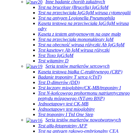
Inne badanie chorób zakaźnych
Test na brucelozę (Brucella) IgG/IgM
Test na przeciwciała IgG/IgM wirusa cytomegalii
Test na antygen Legionella Pneumophila
Kaseta testowa na przeciwciała IgG/IgM wirusa
odry
Kaseta z testem antygenowym na ospę małp
Test na przeciwciała mononukleozy IgM
Test na obecność wirusa różyczki Ab IgG/IgM
Test kasetowy Ab IgM wirusa różyczki
Test Toxo IgG/IgM
Test witaminy D
Seria testów markerów sercowych
Kaseta testowa białka C-reaktywnego (CRP)
Badanie troponiny T serca (cTnT)
Test D-dimerów (DD)
Test łączony mioglobiny/CK-MB/troponiny I
Test N-końcowego prohormonu natriuretycznego
peptydu mózgowego (NT-pro BNP)
Jednoetapowy test CK-MB
Jednoetapowy test mioglobiny
Test troponiny I TnI One Step
Seria testów markerów nowotworowych
Test alfa-fetoproteiny AFP
Test na antygen rakowo-embrionalny CEA