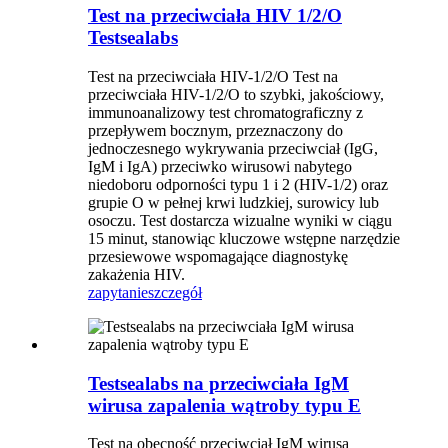
Test na przeciwciała HIV 1/2/O
Testsealabs
Test na przeciwciała HIV-1/2/O Test na
przeciwciała HIV-1/2/O to szybki, jakościowy,
immunoanalizowy test chromatograficzny z
przepływem bocznym, przeznaczony do
jednoczesnego wykrywania przeciwciał (IgG,
IgM i IgA) przeciwko wirusowi nabytego
niedoboru odporności typu 1 i 2 (HIV-1/2) oraz
grupie O w pełnej krwi ludzkiej, surowicy lub
osoczu. Test dostarcza wizualne wyniki w ciągu
15 minut, stanowiąc kluczowe wstępne narzędzie
przesiewowe wspomagające diagnostykę
zakażenia HIV.
zapytanie
szczegół
Testsealabs na przeciwciała IgM
wirusa zapalenia wątroby typu E
Test na obecność przeciwciał IgM wirusa