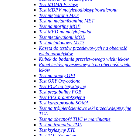
Test MDMA Ecstasy
Test MDPV metylenodioksypirowaleronu
Test mefedronu MEP
Test na metamfetaminę MET
Test na morfinę MOP
Test MPD na metylofenidat
Test metakwalonu MQL
Test metadonowy MTD
Kaseta do testów przesiewowych na obecność
wielu narkotyków
Kubek do badania przesiewowego wielu leków
Panel testów przesiewowych na obecność wielu
leków
Test na opiaty OPI
Test OXY Oxycodone
Test PCP na fenyklidynę
Test pregabaliny PGB
Test PPX proproksyfenu
Test karizoprodolu SOMA
Test na trójpierścieniowe leki przeciwdepresyjne
TCA
Test na obecność THC w marihuanie
Test na tramadol TML
Test ksylazyny XYL
Test ZOL Zolpidem