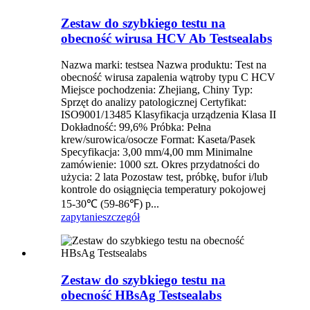
Zestaw do szybkiego testu na
obecność wirusa HCV Ab Testsealabs
Nazwa marki: testsea Nazwa produktu: Test na
obecność wirusa zapalenia wątroby typu C HCV
Miejsce pochodzenia: Zhejiang, Chiny Typ:
Sprzęt do analizy patologicznej Certyfikat:
ISO9001/13485 Klasyfikacja urządzenia Klasa II
Dokładność: 99,6% Próbka: Pełna
krew/surowica/osocze Format: Kaseta/Pasek
Specyfikacja: 3,00 mm/4,00 mm Minimalne
zamówienie: 1000 szt. Okres przydatności do
użycia: 2 lata Pozostaw test, próbkę, bufor i/lub
kontrole do osiągnięcia temperatury pokojowej
15-30℃ (59-86℉) p...
zapytanie
szczegół
Zestaw do szybkiego testu na
obecność HBsAg Testsealabs