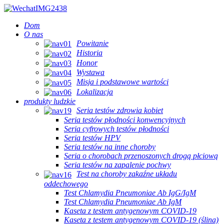
Dom
O nas
Powitanie
Historia
Honor
Wystawa
Misja i podstawowe wartości
Lokalizacja
produkty ludzkie
Seria testów zdrowia kobiet
Seria testów płodności konwencyjnych
Seria cyfrowych testów płodności
Seria testów HPV
Seria testów na inne choroby
Seria o chorobach przenoszonych drogą płciową
Seria testów na zapalenie pochwy
Test na choroby zakaźne układu
oddechowego
Test Chlamydia Pneumoniae Ab IgG/IgM
Test Chlamydia Pneumoniae Ab IgM
Kaseta z testem antygenowym COVID-19
Kaseta z testem antygenowym COVID-19 (ślina)