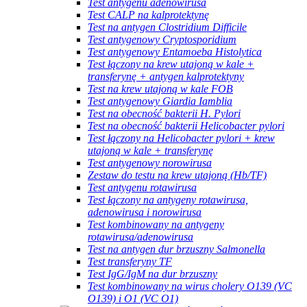
Test antygenu adenowirusa
Test CALP na kalprotektynę
Test na antygen Clostridium Difficile
Test antygenowy Cryptosporidium
Test antygenowy Entamoeba Histolytica
Test łączony na krew utajoną w kale +
transferynę + antygen kalprotektyny
Test na krew utajoną w kale FOB
Test antygenowy Giardia Iamblia
Test na obecność bakterii H. Pylori
Test na obecność bakterii Helicobacter pylori
Test łączony na Helicobacter pylori + krew
utajoną w kale + transferynę
Test antygenowy norowirusa
Zestaw do testu na krew utajoną (Hb/TF)
Test antygenu rotawirusa
Test łączony na antygeny rotawirusa,
adenowirusa i norowirusa
Test kombinowany na antygeny
rotawirusa/adenowirusa
Test na antygen dur brzuszny Salmonella
Test transferyny TF
Test IgG/IgM na dur brzuszny
Test kombinowany na wirus cholery O139 (VC
O139) i O1 (VC O1)