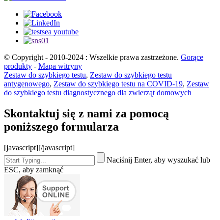
© Copyright - 2010-2024 : Wszelkie prawa zastrzeżone.
Gorące
produkty
-
Mapa witryny
Zestaw do szybkiego testu
,
Zestaw do szybkiego testu
antygenowego
,
Zestaw do szybkiego testu na COVID-19
,
Zestaw
do szybkiego testu diagnostycznego dla zwierząt domowych
Skontaktuj się z nami za pomocą
poniższego formularza
[javascript]
[/javascript]
Naciśnij Enter, aby wyszukać lub
ESC, aby zamknąć