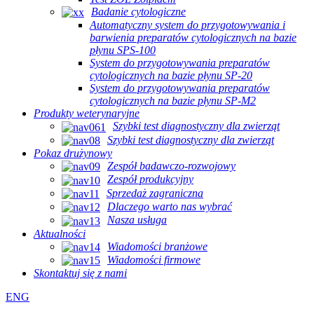
Badanie cytologiczne
Automatyczny system do przygotowywania i
barwienia preparatów cytologicznych na bazie
płynu SPS-100
System do przygotowywania preparatów
cytologicznych na bazie płynu SP-20
System do przygotowywania preparatów
cytologicznych na bazie płynu SP-M2
Produkty weterynaryjne
Szybki test diagnostyczny dla zwierząt
Szybki test diagnostyczny dla zwierząt
Pokaz drużynowy
Zespół badawczo-rozwojowy
Zespół produkcyjny
Sprzedaż zagraniczna
Dlaczego warto nas wybrać
Nasza usługa
Aktualności
Wiadomości branżowe
Wiadomości firmowe
Skontaktuj się z nami
ENG