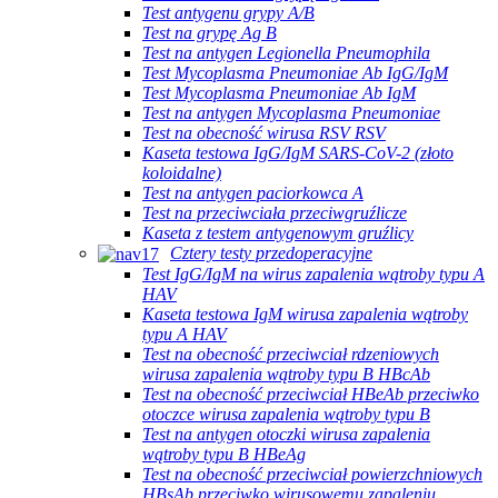
Test antygenu grypy A/B
Test na grypę Ag B
Test na antygen Legionella Pneumophila
Test Mycoplasma Pneumoniae Ab IgG/IgM
Test Mycoplasma Pneumoniae Ab IgM
Test na antygen Mycoplasma Pneumoniae
Test na obecność wirusa RSV RSV
Kaseta testowa IgG/IgM SARS-CoV-2 (złoto
koloidalne)
Test na antygen paciorkowca A
Test na przeciwciała przeciwgruźlicze
Kaseta z testem antygenowym gruźlicy
Cztery testy przedoperacyjne
Test IgG/IgM na wirus zapalenia wątroby typu A
HAV
Kaseta testowa IgM wirusa zapalenia wątroby
typu A HAV
Test na obecność przeciwciał rdzeniowych
wirusa zapalenia wątroby typu B HBcAb
Test na obecność przeciwciał HBeAb przeciwko
otoczce wirusa zapalenia wątroby typu B
Test na antygen otoczki wirusa zapalenia
wątroby typu B HBeAg
Test na obecność przeciwciał powierzchniowych
HBsAb przeciwko wirusowemu zapaleniu