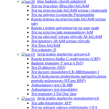
Inne badanie chorób zakaźnych
Test na brucelozę (Brucella) IgG/IgM
Test na przeciwciała IgG/IgM wirusa cytomegalii
Test na antygen Legionella Pneumophila
Kaseta testowa na przeciwciała IgG/IgM wirusa
odry
Kaseta z testem antygenowym na ospę małp
Test na przeciwciała mononukleozy IgM
Test na obecność wirusa różyczki Ab IgG/IgM
Test kasetowy Ab IgM wirusa różyczki
Test Toxo IgG/IgM
Test witaminy D
Seria testów markerów sercowych
Kaseta testowa białka C-reaktywnego (CRP)
Badanie troponiny T serca (cTnT)
Test D-dimerów (DD)
Test łączony mioglobiny/CK-MB/troponiny I
Test N-końcowego prohormonu natriuretycznego
peptydu mózgowego (NT-pro BNP)
Jednoetapowy test CK-MB
Jednoetapowy test mioglobiny
Test troponiny I TnI One Step
Seria testów markerów nowotworowych
Test alfa-fetoproteiny AFP
Test na antygen rakowo-embrionalny CEA