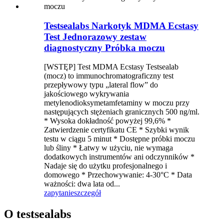
Testsealabs Narkotyk MDMA Ecstasy
Test Jednorazowy zestaw
diagnostyczny Próbka moczu
[WSTĘP] Test MDMA Ecstasy Testsealab
(mocz) to immunochromatograficzny test
przepływowy typu „lateral flow” do
jakościowego wykrywania
metylenodioksymetamfetaminy w moczu przy
następujących stężeniach granicznych 500 ng/ml.
* Wysoka dokładność powyżej 99,6% *
Zatwierdzenie certyfikatu CE * Szybki wynik
testu w ciągu 5 minut * Dostępne próbki moczu
lub śliny * Łatwy w użyciu, nie wymaga
dodatkowych instrumentów ani odczynników *
Nadaje się do użytku profesjonalnego i
domowego * Przechowywanie: 4-30°C * Data
ważności: dwa lata od...
zapytanie
szczegół
O testsealabs