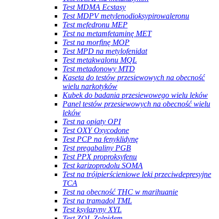
Test MDMA Ecstasy
Test MDPV metylenodioksypirowaleronu
Test mefedronu MEP
Test na metamfetaminę MET
Test na morfinę MOP
Test MPD na metylofenidat
Test metakwalonu MQL
Test metadonowy MTD
Kaseta do testów przesiewowych na obecność
wielu narkotyków
Kubek do badania przesiewowego wielu leków
Panel testów przesiewowych na obecność wielu
leków
Test na opiaty OPI
Test OXY Oxycodone
Test PCP na fenyklidynę
Test pregabaliny PGB
Test PPX proproksyfenu
Test karizoprodolu SOMA
Test na trójpierścieniowe leki przeciwdepresyjne
TCA
Test na obecność THC w marihuanie
Test na tramadol TML
Test ksylazyny XYL
Test ZOL Zolpidem