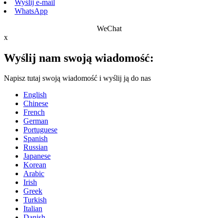
Wyślij e-mail
WhatsApp
WeChat
x
Wyślij nam swoją wiadomość:
Napisz tutaj swoją wiadomość i wyślij ją do nas
English
Chinese
French
German
Portuguese
Spanish
Russian
Japanese
Korean
Arabic
Irish
Greek
Turkish
Italian
Danish