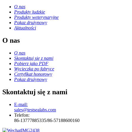
O nas
Produkty ludzkie
Produkty weterynaryjne
Pokaz drużynowy
Aktualności
O nas
O nas
Skontaktuj się z nami
Pobierz jako PDF
Wycieczka po fabryce
Certyfikat honorowy
Pokaz drużynowy
Skontaktuj się z nami
E-mail:
sales@testsealabs.com
Telefon:
86-13777885335/86-57188600160