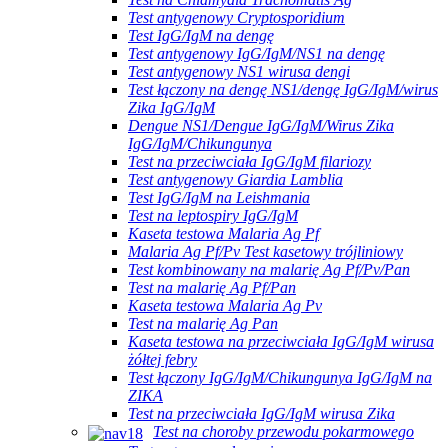
Test antygenowy Cryptosporidium
Test IgG/IgM na dengę
Test antygenowy IgG/IgM/NS1 na dengę
Test antygenowy NS1 wirusa dengi
Test łączony na dengę NS1/dengę IgG/IgM/wirus
Zika IgG/IgM
Dengue NS1/Dengue IgG/IgM/Wirus Zika
IgG/IgM/Chikungunya
Test na przeciwciała IgG/IgM filariozy
Test antygenowy Giardia Lamblia
Test IgG/IgM na Leishmania
Test na leptospiry IgG/IgM
Kaseta testowa Malaria Ag Pf
Malaria Ag Pf/Pv Test kasetowy trójliniowy
Test kombinowany na malarię Ag Pf/Pv/Pan
Test na malarię Ag Pf/Pan
Kaseta testowa Malaria Ag Pv
Test na malarię Ag Pan
Kaseta testowa na przeciwciała IgG/IgM wirusa
żółtej febry
Test łączony IgG/IgM/Chikungunya IgG/IgM na
ZIKA
Test na przeciwciała IgG/IgM wirusa Zika
Test na choroby przewodu pokarmowego