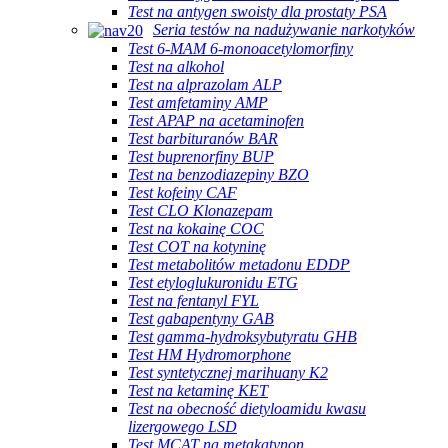
Test na antygen swoisty dla prostaty PSA
Seria testów na nadużywanie narkotyków
Test 6-MAM 6-monoacetylomorfiny
Test na alkohol
Test na alprazolam ALP
Test amfetaminy AMP
Test APAP na acetaminofen
Test barbituranów BAR
Test buprenorfiny BUP
Test na benzodiazepiny BZO
Test kofeiny CAF
Test CLO Klonazepam
Test na kokainę COC
Test COT na kotyninę
Test metabolitów metadonu EDDP
Test etyloglukuronidu ETG
Test na fentanyl FYL
Test gabapentyny GAB
Test gamma-hydroksybutyratu GHB
Test HM Hydromorphone
Test syntetycznej marihuany K2
Test na ketaminę KET
Test na obecność dietyloamidu kwasu
lizergowego LSD
Test MCAT na metakatynon