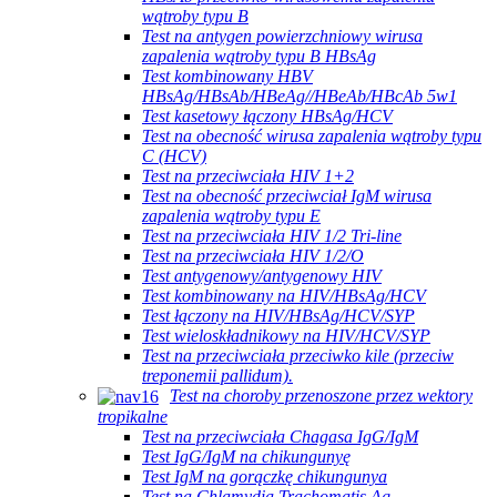
wątroby typu B
Test na antygen powierzchniowy wirusa
zapalenia wątroby typu B HBsAg
Test kombinowany HBV
HBsAg/HBsAb/HBeAg//HBeAb/HBcAb 5w1
Test kasetowy łączony HBsAg/HCV
Test na obecność wirusa zapalenia wątroby typu
C (HCV)
Test na przeciwciała HIV 1+2
Test na obecność przeciwciał IgM wirusa
zapalenia wątroby typu E
Test na przeciwciała HIV 1/2 Tri-line
Test na przeciwciała HIV 1/2/O
Test antygenowy/antygenowy HIV
Test kombinowany na HIV/HBsAg/HCV
Test łączony na HIV/HBsAg/HCV/SYP
Test wieloskładnikowy na HIV/HCV/SYP
Test na przeciwciała przeciwko kile (przeciw
treponemii pallidum).
Test na choroby przenoszone przez wektory
tropikalne
Test na przeciwciała Chagasa IgG/IgM
Test IgG/IgM na chikungunyę
Test IgM na gorączkę chikungunya
Test na Chlamydia Trachomatis Ag