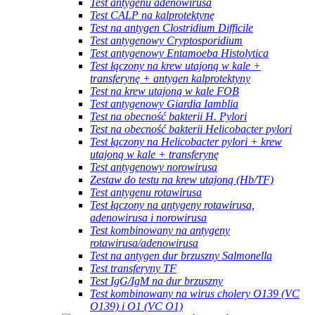
Test antygenu adenowirusa
Test CALP na kalprotektynę
Test na antygen Clostridium Difficile
Test antygenowy Cryptosporidium
Test antygenowy Entamoeba Histolytica
Test łączony na krew utajoną w kale +
transferynę + antygen kalprotektyny
Test na krew utajoną w kale FOB
Test antygenowy Giardia Iamblia
Test na obecność bakterii H. Pylori
Test na obecność bakterii Helicobacter pylori
Test łączony na Helicobacter pylori + krew
utajoną w kale + transferynę
Test antygenowy norowirusa
Zestaw do testu na krew utajoną (Hb/TF)
Test antygenu rotawirusa
Test łączony na antygeny rotawirusa,
adenowirusa i norowirusa
Test kombinowany na antygeny
rotawirusa/adenowirusa
Test na antygen dur brzuszny Salmonella
Test transferyny TF
Test IgG/IgM na dur brzuszny
Test kombinowany na wirus cholery O139 (VC
O139) i O1 (VC O1)