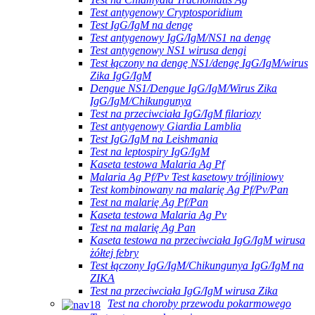
Test antygenowy Cryptosporidium
Test IgG/IgM na dengę
Test antygenowy IgG/IgM/NS1 na dengę
Test antygenowy NS1 wirusa dengi
Test łączony na dengę NS1/dengę IgG/IgM/wirus
Zika IgG/IgM
Dengue NS1/Dengue IgG/IgM/Wirus Zika
IgG/IgM/Chikungunya
Test na przeciwciała IgG/IgM filariozy
Test antygenowy Giardia Lamblia
Test IgG/IgM na Leishmania
Test na leptospiry IgG/IgM
Kaseta testowa Malaria Ag Pf
Malaria Ag Pf/Pv Test kasetowy trójliniowy
Test kombinowany na malarię Ag Pf/Pv/Pan
Test na malarię Ag Pf/Pan
Kaseta testowa Malaria Ag Pv
Test na malarię Ag Pan
Kaseta testowa na przeciwciała IgG/IgM wirusa
żółtej febry
Test łączony IgG/IgM/Chikungunya IgG/IgM na
ZIKA
Test na przeciwciała IgG/IgM wirusa Zika
Test na choroby przewodu pokarmowego