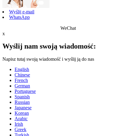
Wyślij e-mail
WhatsApp
WeChat
x
Wyślij nam swoją wiadomość:
Napisz tutaj swoją wiadomość i wyślij ją do nas
English
Chinese
French
German
Portuguese
Spanish
Russian
Japanese
Korean
Arabic
Irish
Greek
Turkish