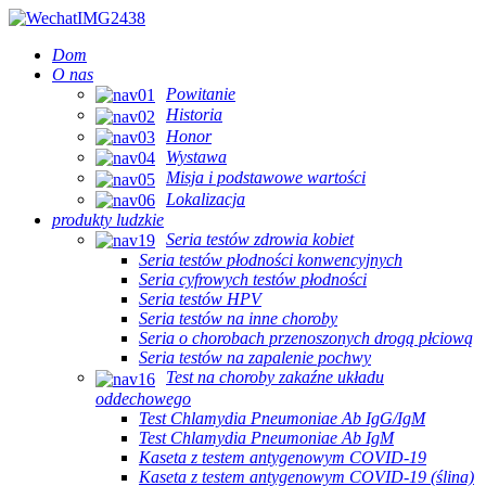
Dom
O nas
Powitanie
Historia
Honor
Wystawa
Misja i podstawowe wartości
Lokalizacja
produkty ludzkie
Seria testów zdrowia kobiet
Seria testów płodności konwencyjnych
Seria cyfrowych testów płodności
Seria testów HPV
Seria testów na inne choroby
Seria o chorobach przenoszonych drogą płciową
Seria testów na zapalenie pochwy
Test na choroby zakaźne układu
oddechowego
Test Chlamydia Pneumoniae Ab IgG/IgM
Test Chlamydia Pneumoniae Ab IgM
Kaseta z testem antygenowym COVID-19
Kaseta z testem antygenowym COVID-19 (ślina)