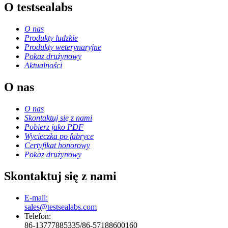
O testsealabs
O nas
Produkty ludzkie
Produkty weterynaryjne
Pokaz drużynowy
Aktualności
O nas
O nas
Skontaktuj się z nami
Pobierz jako PDF
Wycieczka po fabryce
Certyfikat honorowy
Pokaz drużynowy
Skontaktuj się z nami
E-mail:
sales@testsealabs.com
Telefon:
86-13777885335/86-57188600160