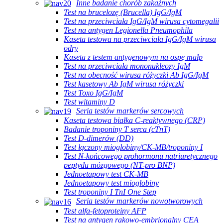
Inne badanie chorób zakaźnych
Test na brucelozę (Brucella) IgG/IgM
Test na przeciwciała IgG/IgM wirusa cytomegalii
Test na antygen Legionella Pneumophila
Kaseta testowa na przeciwciała IgG/IgM wirusa
odry
Kaseta z testem antygenowym na ospę małp
Test na przeciwciała mononukleozy IgM
Test na obecność wirusa różyczki Ab IgG/IgM
Test kasetowy Ab IgM wirusa różyczki
Test Toxo IgG/IgM
Test witaminy D
Seria testów markerów sercowych
Kaseta testowa białka C-reaktywnego (CRP)
Badanie troponiny T serca (cTnT)
Test D-dimerów (DD)
Test łączony mioglobiny/CK-MB/troponiny I
Test N-końcowego prohormonu natriuretycznego
peptydu mózgowego (NT-pro BNP)
Jednoetapowy test CK-MB
Jednoetapowy test mioglobiny
Test troponiny I TnI One Step
Seria testów markerów nowotworowych
Test alfa-fetoproteiny AFP
Test na antygen rakowo-embrionalny CEA