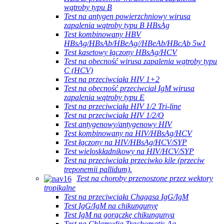
wątroby typu B
Test na antygen powierzchniowy wirusa
zapalenia wątroby typu B HBsAg
Test kombinowany HBV
HBsAg/HBsAb/HBeAg//HBeAb/HBcAb 5w1
Test kasetowy łączony HBsAg/HCV
Test na obecność wirusa zapalenia wątroby typu
C (HCV)
Test na przeciwciała HIV 1+2
Test na obecność przeciwciał IgM wirusa
zapalenia wątroby typu E
Test na przeciwciała HIV 1/2 Tri-line
Test na przeciwciała HIV 1/2/O
Test antygenowy/antygenowy HIV
Test kombinowany na HIV/HBsAg/HCV
Test łączony na HIV/HBsAg/HCV/SYP
Test wieloskładnikowy na HIV/HCV/SYP
Test na przeciwciała przeciwko kile (przeciw
treponemii pallidum).
Test na choroby przenoszone przez wektory
tropikalne
Test na przeciwciała Chagasa IgG/IgM
Test IgG/IgM na chikungunyę
Test IgM na gorączkę chikungunya
Test na Chlamydia Trachomatis Ag