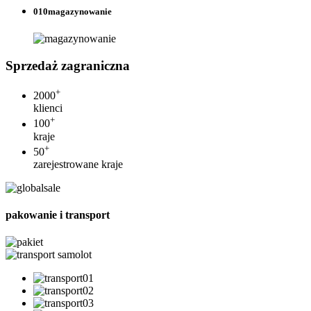
010
magazynowanie
Sprzedaż zagraniczna
+
2000
klienci
+
100
kraje
+
50
zarejestrowane kraje
pakowanie i transport