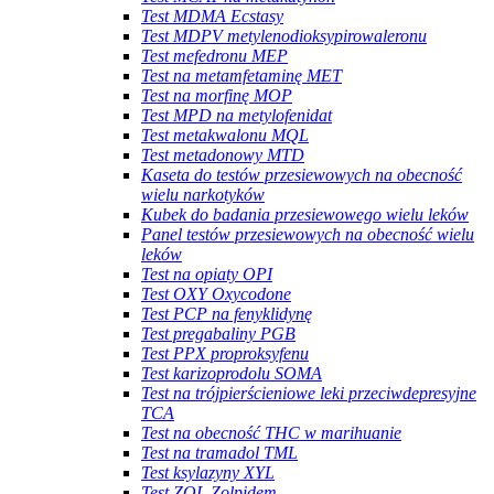
Test MDMA Ecstasy
Test MDPV metylenodioksypirowaleronu
Test mefedronu MEP
Test na metamfetaminę MET
Test na morfinę MOP
Test MPD na metylofenidat
Test metakwalonu MQL
Test metadonowy MTD
Kaseta do testów przesiewowych na obecność
wielu narkotyków
Kubek do badania przesiewowego wielu leków
Panel testów przesiewowych na obecność wielu
leków
Test na opiaty OPI
Test OXY Oxycodone
Test PCP na fenyklidynę
Test pregabaliny PGB
Test PPX proproksyfenu
Test karizoprodolu SOMA
Test na trójpierścieniowe leki przeciwdepresyjne
TCA
Test na obecność THC w marihuanie
Test na tramadol TML
Test ksylazyny XYL
Test ZOL Zolpidem