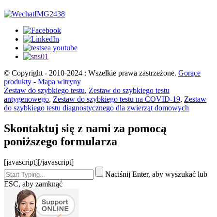
© Copyright - 2010-2024 : Wszelkie prawa zastrzeżone.
Gorące
produkty
-
Mapa witryny
Zestaw do szybkiego testu
,
Zestaw do szybkiego testu
antygenowego
,
Zestaw do szybkiego testu na COVID-19
,
Zestaw
do szybkiego testu diagnostycznego dla zwierząt domowych
Skontaktuj się z nami za pomocą
poniższego formularza
[javascript]
[/javascript]
Naciśnij Enter, aby wyszukać lub
ESC, aby zamknąć