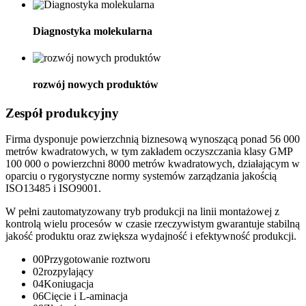
Diagnostyka molekularna
rozwój nowych produktów
Zespół produkcyjny
Firma dysponuje powierzchnią biznesową wynoszącą ponad 56 000
metrów kwadratowych, w tym zakładem oczyszczania klasy GMP
100 000 o powierzchni 8000 metrów kwadratowych, działającym w
oparciu o rygorystyczne normy systemów zarządzania jakością
ISO13485 i ISO9001.
W pełni zautomatyzowany tryb produkcji na linii montażowej z
kontrolą wielu procesów w czasie rzeczywistym gwarantuje stabilną
jakość produktu oraz zwiększa wydajność i efektywność produkcji.
00
Przygotowanie roztworu
02
rozpylający
04
Koniugacja
06
Cięcie i L-aminacja