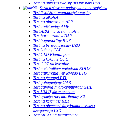
Test na antygen swoisty dla prostaty PSA
Seria testów na nadużywanie narkotyków
Test 6-MAM 6-monoacetylomorfiny
Test na alkohol
Test na alprazolam ALP
Test amfetaminy AMP
Test APAP na acetaminofen
Test barbituranów BAR
Test buprenorfiny BUP
Test na benzodiazepiny BZO
Test kofeiny CAF
Test CLO Klonazepam
Test na kokainę COC
Test COT na kotyninę
Test metabolitów metadonu EDDP
Test glukuronidu etylowego ETG
Test na fentanyl FYL
Test gabapentyny GAB
Test gamma-hydroksybutyratu GHB
Test HM Hydromorphone
Test syntetycznej marihuany K2
Test na ketaminę KET
Test na obecność dietyloamidu kwasu
lizergowego LSD
Test MCAT na metakatynon