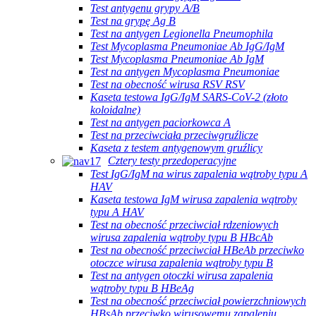
Test antygenu grypy A/B
Test na grypę Ag B
Test na antygen Legionella Pneumophila
Test Mycoplasma Pneumoniae Ab IgG/IgM
Test Mycoplasma Pneumoniae Ab IgM
Test na antygen Mycoplasma Pneumoniae
Test na obecność wirusa RSV RSV
Kaseta testowa IgG/IgM SARS-CoV-2 (złoto
koloidalne)
Test na antygen paciorkowca A
Test na przeciwciała przeciwgruźlicze
Kaseta z testem antygenowym gruźlicy
Cztery testy przedoperacyjne
Test IgG/IgM na wirus zapalenia wątroby typu A
HAV
Kaseta testowa IgM wirusa zapalenia wątroby
typu A HAV
Test na obecność przeciwciał rdzeniowych
wirusa zapalenia wątroby typu B HBcAb
Test na obecność przeciwciał HBeAb przeciwko
otoczce wirusa zapalenia wątroby typu B
Test na antygen otoczki wirusa zapalenia
wątroby typu B HBeAg
Test na obecność przeciwciał powierzchniowych
HBsAb przeciwko wirusowemu zapaleniu