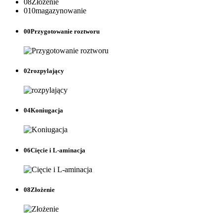
08
Złożenie
010
magazynowanie
00
Przygotowanie roztworu
02
rozpylający
04
Koniugacja
06
Cięcie i L-aminacja
08
Złożenie