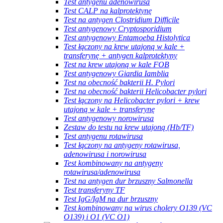
Test antygenu adenowirusa
Test CALP na kalprotektynę
Test na antygen Clostridium Difficile
Test antygenowy Cryptosporidium
Test antygenowy Entamoeba Histolytica
Test łączony na krew utajoną w kale +
transferynę + antygen kalprotektyny
Test na krew utajoną w kale FOB
Test antygenowy Giardia Iamblia
Test na obecność bakterii H. Pylori
Test na obecność bakterii Helicobacter pylori
Test łączony na Helicobacter pylori + krew
utajoną w kale + transferynę
Test antygenowy norowirusa
Zestaw do testu na krew utajoną (Hb/TF)
Test antygenu rotawirusa
Test łączony na antygeny rotawirusa,
adenowirusa i norowirusa
Test kombinowany na antygeny
rotawirusa/adenowirusa
Test na antygen dur brzuszny Salmonella
Test transferyny TF
Test IgG/IgM na dur brzuszny
Test kombinowany na wirus cholery O139 (VC
O139) i O1 (VC O1)