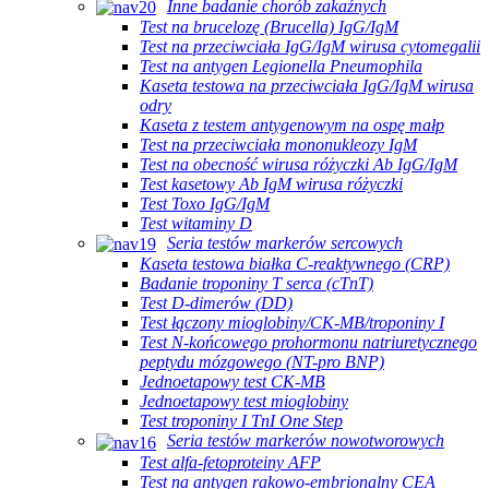
Inne badanie chorób zakaźnych
Test na brucelozę (Brucella) IgG/IgM
Test na przeciwciała IgG/IgM wirusa cytomegalii
Test na antygen Legionella Pneumophila
Kaseta testowa na przeciwciała IgG/IgM wirusa
odry
Kaseta z testem antygenowym na ospę małp
Test na przeciwciała mononukleozy IgM
Test na obecność wirusa różyczki Ab IgG/IgM
Test kasetowy Ab IgM wirusa różyczki
Test Toxo IgG/IgM
Test witaminy D
Seria testów markerów sercowych
Kaseta testowa białka C-reaktywnego (CRP)
Badanie troponiny T serca (cTnT)
Test D-dimerów (DD)
Test łączony mioglobiny/CK-MB/troponiny I
Test N-końcowego prohormonu natriuretycznego
peptydu mózgowego (NT-pro BNP)
Jednoetapowy test CK-MB
Jednoetapowy test mioglobiny
Test troponiny I TnI One Step
Seria testów markerów nowotworowych
Test alfa-fetoproteiny AFP
Test na antygen rakowo-embrionalny CEA