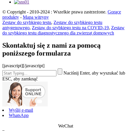
© Copyright - 2010-2024 : Wszelkie prawa zastrzeżone.
Gorące
produkty
-
Mapa witryny
Zestaw do szybkiego testu
,
Zestaw do szybkiego testu
antygenowego
,
Zestaw do szybkiego testu na COVID-19
,
Zestaw
do szybkiego testu diagnostycznego dla zwierząt domowych
Skontaktuj się z nami za pomocą
poniższego formularza
[javascript]
[/javascript]
Naciśnij Enter, aby wyszukać lub
ESC, aby zamknąć
Wyślij e-mail
WhatsApp
WeChat