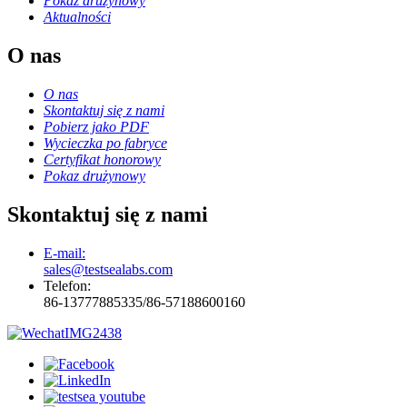
Pokaz drużynowy
Aktualności
O nas
O nas
Skontaktuj się z nami
Pobierz jako PDF
Wycieczka po fabryce
Certyfikat honorowy
Pokaz drużynowy
Skontaktuj się z nami
E-mail:
sales@testsealabs.com
Telefon:
86-13777885335/86-57188600160