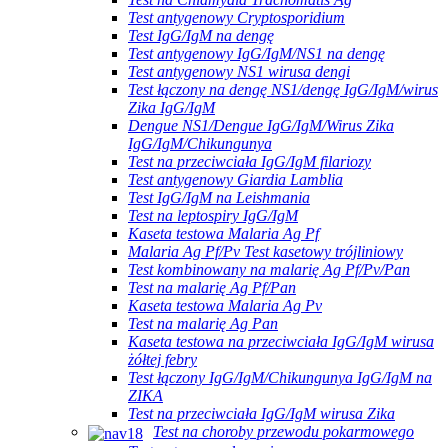
Test antygenowy Cryptosporidium
Test IgG/IgM na dengę
Test antygenowy IgG/IgM/NS1 na dengę
Test antygenowy NS1 wirusa dengi
Test łączony na dengę NS1/dengę IgG/IgM/wirus
Zika IgG/IgM
Dengue NS1/Dengue IgG/IgM/Wirus Zika
IgG/IgM/Chikungunya
Test na przeciwciała IgG/IgM filariozy
Test antygenowy Giardia Lamblia
Test IgG/IgM na Leishmania
Test na leptospiry IgG/IgM
Kaseta testowa Malaria Ag Pf
Malaria Ag Pf/Pv Test kasetowy trójliniowy
Test kombinowany na malarię Ag Pf/Pv/Pan
Test na malarię Ag Pf/Pan
Kaseta testowa Malaria Ag Pv
Test na malarię Ag Pan
Kaseta testowa na przeciwciała IgG/IgM wirusa
żółtej febry
Test łączony IgG/IgM/Chikungunya IgG/IgM na
ZIKA
Test na przeciwciała IgG/IgM wirusa Zika
Test na choroby przewodu pokarmowego