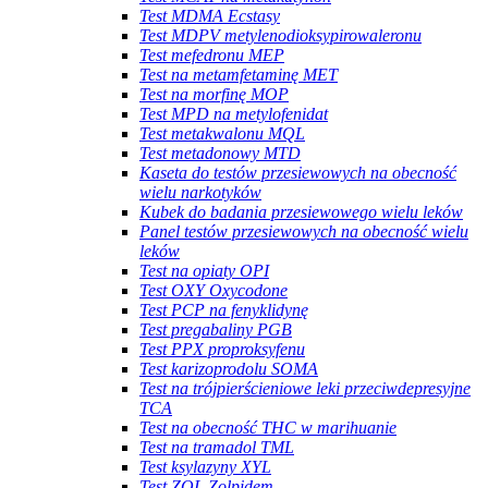
Test MDMA Ecstasy
Test MDPV metylenodioksypirowaleronu
Test mefedronu MEP
Test na metamfetaminę MET
Test na morfinę MOP
Test MPD na metylofenidat
Test metakwalonu MQL
Test metadonowy MTD
Kaseta do testów przesiewowych na obecność
wielu narkotyków
Kubek do badania przesiewowego wielu leków
Panel testów przesiewowych na obecność wielu
leków
Test na opiaty OPI
Test OXY Oxycodone
Test PCP na fenyklidynę
Test pregabaliny PGB
Test PPX proproksyfenu
Test karizoprodolu SOMA
Test na trójpierścieniowe leki przeciwdepresyjne
TCA
Test na obecność THC w marihuanie
Test na tramadol TML
Test ksylazyny XYL
Test ZOL Zolpidem