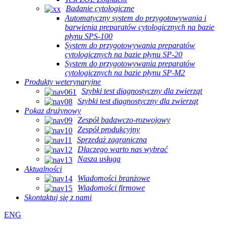
Badanie cytologiczne
Automatyczny system do przygotowywania i
barwienia preparatów cytologicznych na bazie
płynu SPS-100
System do przygotowywania preparatów
cytologicznych na bazie płynu SP-20
System do przygotowywania preparatów
cytologicznych na bazie płynu SP-M2
Produkty weterynaryjne
Szybki test diagnostyczny dla zwierząt
Szybki test diagnostyczny dla zwierząt
Pokaz drużynowy
Zespół badawczo-rozwojowy
Zespół produkcyjny
Sprzedaż zagraniczna
Dlaczego warto nas wybrać
Nasza usługa
Aktualności
Wiadomości branżowe
Wiadomości firmowe
Skontaktuj się z nami
ENG