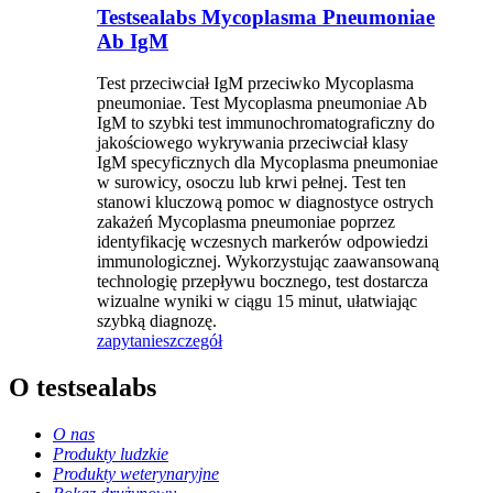
Testsealabs Mycoplasma Pneumoniae
Ab IgM
Test przeciwciał IgM przeciwko Mycoplasma
pneumoniae. Test Mycoplasma pneumoniae Ab
IgM to szybki test immunochromatograficzny do
jakościowego wykrywania przeciwciał klasy
IgM specyficznych dla Mycoplasma pneumoniae
w surowicy, osoczu lub krwi pełnej. Test ten
stanowi kluczową pomoc w diagnostyce ostrych
zakażeń Mycoplasma pneumoniae poprzez
identyfikację wczesnych markerów odpowiedzi
immunologicznej. Wykorzystując zaawansowaną
technologię przepływu bocznego, test dostarcza
wizualne wyniki w ciągu 15 minut, ułatwiając
szybką diagnozę.
zapytanie
szczegół
O testsealabs
O nas
Produkty ludzkie
Produkty weterynaryjne