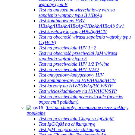
wątroby typu B
Test na antygen powierzchniowy wirusa
zapalenia wątroby typu B HBsAg
Test kombinowany HBV
HBsAg/HBsAb/HBeAg//HBeAb/HBcAb 5w1
Test kasetowy łączony HBsAg/HCV
Test na obecność wirusa zapalenia wątroby typu
C (HCV)
Test na przeciwciała HIV 1+2
Test na obecność przeciwciał IgM wirusa
zapalenia wątroby typu E
Test na przeciwciała HIV 1/2 Tri-line
Test na przeciwciała HIV 1/2/O
Test antygenowy/antygenowy HIV
Test kombinowany na HIV/HBsAg/HCV
Test łączony na HIV/HBsAg/HCV/SYP
Test wieloskładnikowy na HIV/HCV/SYP
Test na przeciwciała przeciwko kile (przeciw
treponemii pallidum).
Test na choroby przenoszone przez wektory
tropikalne
Test na przeciwciała Chagasa IgG/IgM
Test IgG/IgM na chikungunyę
Test IgM na gorączkę chikungunya
Test na Chlamydia Trachomatis Ag