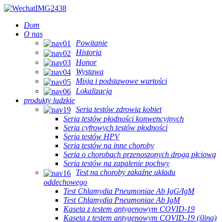
Dom
O nas
Powitanie
Historia
Honor
Wystawa
Misja i podstawowe wartości
Lokalizacja
produkty ludzkie
Seria testów zdrowia kobiet
Seria testów płodności konwencyjnych
Seria cyfrowych testów płodności
Seria testów HPV
Seria testów na inne choroby
Seria o chorobach przenoszonych drogą płciową
Seria testów na zapalenie pochwy
Test na choroby zakaźne układu
oddechowego
Test Chlamydia Pneumoniae Ab IgG/IgM
Test Chlamydia Pneumoniae Ab IgM
Kaseta z testem antygenowym COVID-19
Kaseta z testem antygenowym COVID-19 (ślina)