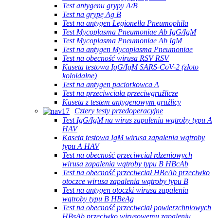
Test antygenu grypy A/B
Test na grypę Ag B
Test na antygen Legionella Pneumophila
Test Mycoplasma Pneumoniae Ab IgG/IgM
Test Mycoplasma Pneumoniae Ab IgM
Test na antygen Mycoplasma Pneumoniae
Test na obecność wirusa RSV RSV
Kaseta testowa IgG/IgM SARS-CoV-2 (złoto
koloidalne)
Test na antygen paciorkowca A
Test na przeciwciała przeciwgruźlicze
Kaseta z testem antygenowym gruźlicy
Cztery testy przedoperacyjne
Test IgG/IgM na wirus zapalenia wątroby typu A
HAV
Kaseta testowa IgM wirusa zapalenia wątroby
typu A HAV
Test na obecność przeciwciał rdzeniowych
wirusa zapalenia wątroby typu B HBcAb
Test na obecność przeciwciał HBeAb przeciwko
otoczce wirusa zapalenia wątroby typu B
Test na antygen otoczki wirusa zapalenia
wątroby typu B HBeAg
Test na obecność przeciwciał powierzchniowych
HBsAb przeciwko wirusowemu zapaleniu