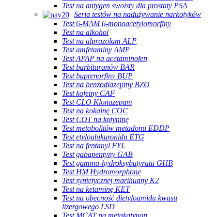
Test na antygen swoisty dla prostaty PSA
Seria testów na nadużywanie narkotyków
Test 6-MAM 6-monoacetylomorfiny
Test na alkohol
Test na alprazolam ALP
Test amfetaminy AMP
Test APAP na acetaminofen
Test barbituranów BAR
Test buprenorfiny BUP
Test na benzodiazepiny BZO
Test kofeiny CAF
Test CLO Klonazepam
Test na kokainę COC
Test COT na kotyninę
Test metabolitów metadonu EDDP
Test etyloglukuronidu ETG
Test na fentanyl FYL
Test gabapentyny GAB
Test gamma-hydroksybutyratu GHB
Test HM Hydromorphone
Test syntetycznej marihuany K2
Test na ketaminę KET
Test na obecność dietyloamidu kwasu
lizergowego LSD
Test MCAT na metakatynon