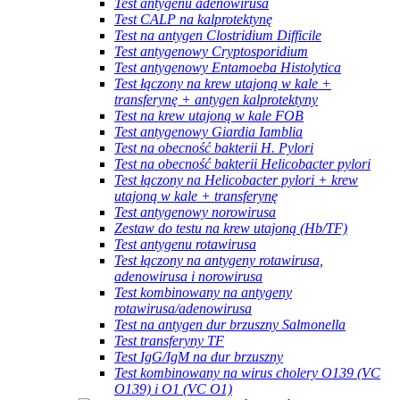
Test antygenu adenowirusa
Test CALP na kalprotektynę
Test na antygen Clostridium Difficile
Test antygenowy Cryptosporidium
Test antygenowy Entamoeba Histolytica
Test łączony na krew utajoną w kale +
transferynę + antygen kalprotektyny
Test na krew utajoną w kale FOB
Test antygenowy Giardia Iamblia
Test na obecność bakterii H. Pylori
Test na obecność bakterii Helicobacter pylori
Test łączony na Helicobacter pylori + krew
utajoną w kale + transferynę
Test antygenowy norowirusa
Zestaw do testu na krew utajoną (Hb/TF)
Test antygenu rotawirusa
Test łączony na antygeny rotawirusa,
adenowirusa i norowirusa
Test kombinowany na antygeny
rotawirusa/adenowirusa
Test na antygen dur brzuszny Salmonella
Test transferyny TF
Test IgG/IgM na dur brzuszny
Test kombinowany na wirus cholery O139 (VC
O139) i O1 (VC O1)