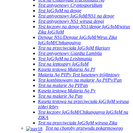
Test antygenowy Cryptosporidium
Test IgG/IgM na dengę
Test antygenowy IgG/IgM/NS1 na dengę
Test antygenowy NS1 wirusa dengi
Test łączony na dengę NS1/dengę IgG/IgM/wirus
Zika IgG/IgM
Dengue NS1/Dengue IgG/IgM/Wirus Zika
IgG/IgM/Chikungunya
Test na przeciwciała IgG/IgM filariozy
Test antygenowy Giardia Lamblia
Test IgG/IgM na Leishmania
Test na leptospiry IgG/IgM
Kaseta testowa Malaria Ag Pf
Malaria Ag Pf/Pv Test kasetowy trójliniowy
Test kombinowany na malarię Ag Pf/Pv/Pan
Test na malarię Ag Pf/Pan
Kaseta testowa Malaria Ag Pv
Test na malarię Ag Pan
Kaseta testowa na przeciwciała IgG/IgM wirusa
żółtej febry
Test łączony IgG/IgM/Chikungunya IgG/IgM na
ZIKA
Test na przeciwciała IgG/IgM wirusa Zika
Test na choroby przewodu pokarmowego