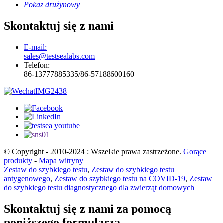
Pokaz drużynowy
Skontaktuj się z nami
E-mail:
sales@testsealabs.com
Telefon:
86-13777885335/86-57188600160
© Copyright - 2010-2024 : Wszelkie prawa zastrzeżone.
Gorące
produkty
-
Mapa witryny
Zestaw do szybkiego testu
,
Zestaw do szybkiego testu
antygenowego
,
Zestaw do szybkiego testu na COVID-19
,
Zestaw
do szybkiego testu diagnostycznego dla zwierząt domowych
Skontaktuj się z nami za pomocą
poniższego formularza