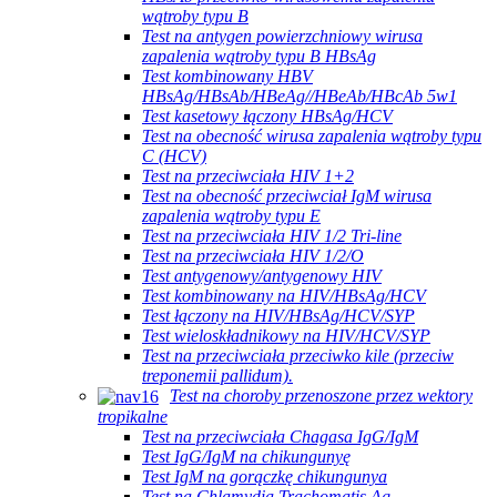
wątroby typu B
Test na antygen powierzchniowy wirusa
zapalenia wątroby typu B HBsAg
Test kombinowany HBV
HBsAg/HBsAb/HBeAg//HBeAb/HBcAb 5w1
Test kasetowy łączony HBsAg/HCV
Test na obecność wirusa zapalenia wątroby typu
C (HCV)
Test na przeciwciała HIV 1+2
Test na obecność przeciwciał IgM wirusa
zapalenia wątroby typu E
Test na przeciwciała HIV 1/2 Tri-line
Test na przeciwciała HIV 1/2/O
Test antygenowy/antygenowy HIV
Test kombinowany na HIV/HBsAg/HCV
Test łączony na HIV/HBsAg/HCV/SYP
Test wieloskładnikowy na HIV/HCV/SYP
Test na przeciwciała przeciwko kile (przeciw
treponemii pallidum).
Test na choroby przenoszone przez wektory
tropikalne
Test na przeciwciała Chagasa IgG/IgM
Test IgG/IgM na chikungunyę
Test IgM na gorączkę chikungunya
Test na Chlamydia Trachomatis Ag