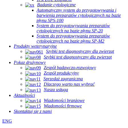
Badanie cytologiczne
Automatyczny system do przygotowywania i
barwienia preparatów cytologicznych na bazie
płynu SPS-100
System do przygotowywania preparatów
cytologicznych na bazie płynu SP-20
System do przygotowywania preparatów
cytologicznych na bazie płynu SP-M2
Produkty weterynaryjne
Szybki test diagnostyczny dla zwierząt
Szybki test diagnostyczny dla zwierząt
Pokaz drużynowy
Zespół badawczo-rozwojowy
Zespół produkcyjny
Sprzedaż zagraniczna
Dlaczego warto nas wybrać
Nasza usługa
Aktualności
Wiadomości branżowe
Wiadomości firmowe
Skontaktuj się z nami
ENG