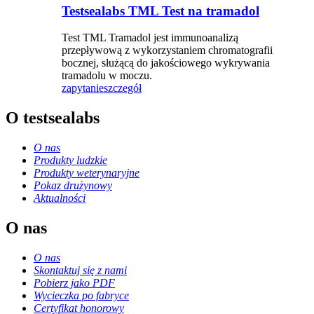
Testsealabs TML Test na tramadol
Test TML Tramadol jest immunoanalizą
przepływową z wykorzystaniem chromatografii
bocznej, służącą do jakościowego wykrywania
tramadolu w moczu.
zapytanie
szczegół
O testsealabs
O nas
Produkty ludzkie
Produkty weterynaryjne
Pokaz drużynowy
Aktualności
O nas
O nas
Skontaktuj się z nami
Pobierz jako PDF
Wycieczka po fabryce
Certyfikat honorowy