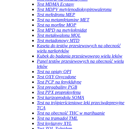
Test MDMA Ecstasy
Test MDPV metylenodioksypirowaleronu
Test mefedronu MEP
Test na metamfetaminę MET
Test na morfinę MOP
Test MPD na metylofenidat
Test metakwalonu MQL
Test metadonowy MTD
Kaseta do testów przesiewowych na obecność
wielu narkotyków
Kubek do badania przesiewowego wielu leków
Panel testów przesiewowych na obecność wielu
leków
Test na opiaty OPI
Test OXY Oxycodone
Test PCP na fenyklidynę
Test pregabaliny PGB
Test PPX proproksyfenu
Test karizoprodolu SOMA
Test na trójpierścieniowe leki przeciwdepresyjne
TCA
Test na obecność THC w marihuanie
Test na tramadol TML
Test ksylazyny XYL
Test ZOL Zolpidem