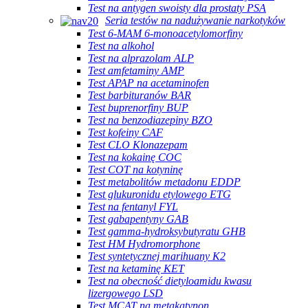
Test na antygen swoisty dla prostaty PSA
Seria testów na nadużywanie narkotyków
Test 6-MAM 6-monoacetylomorfiny
Test na alkohol
Test na alprazolam ALP
Test amfetaminy AMP
Test APAP na acetaminofen
Test barbituranów BAR
Test buprenorfiny BUP
Test na benzodiazepiny BZO
Test kofeiny CAF
Test CLO Klonazepam
Test na kokainę COC
Test COT na kotyninę
Test metabolitów metadonu EDDP
Test glukuronidu etylowego ETG
Test na fentanyl FYL
Test gabapentyny GAB
Test gamma-hydroksybutyratu GHB
Test HM Hydromorphone
Test syntetycznej marihuany K2
Test na ketaminę KET
Test na obecność dietyloamidu kwasu
lizergowego LSD
Test MCAT na metakatynon