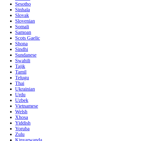
Sesotho
Sinhala
Slovak
Slovenian
Somali
Samoan
Scots Gaelic
Shona
Sindhi
Sundanese
Swahili
Tajik
Tamil
Telugu
Thai
Ukrainian
Urdu
Uzbek
Vietnamese
Welsh
Xhosa
Yiddish
Yoruba
Zulu
Kinyarwanda