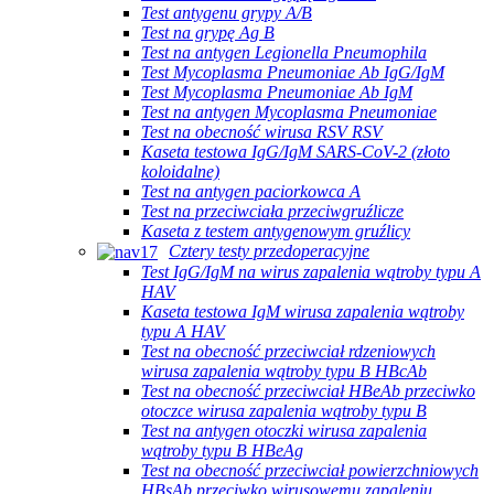
Test antygenu grypy A/B
Test na grypę Ag B
Test na antygen Legionella Pneumophila
Test Mycoplasma Pneumoniae Ab IgG/IgM
Test Mycoplasma Pneumoniae Ab IgM
Test na antygen Mycoplasma Pneumoniae
Test na obecność wirusa RSV RSV
Kaseta testowa IgG/IgM SARS-CoV-2 (złoto
koloidalne)
Test na antygen paciorkowca A
Test na przeciwciała przeciwgruźlicze
Kaseta z testem antygenowym gruźlicy
Cztery testy przedoperacyjne
Test IgG/IgM na wirus zapalenia wątroby typu A
HAV
Kaseta testowa IgM wirusa zapalenia wątroby
typu A HAV
Test na obecność przeciwciał rdzeniowych
wirusa zapalenia wątroby typu B HBcAb
Test na obecność przeciwciał HBeAb przeciwko
otoczce wirusa zapalenia wątroby typu B
Test na antygen otoczki wirusa zapalenia
wątroby typu B HBeAg
Test na obecność przeciwciał powierzchniowych
HBsAb przeciwko wirusowemu zapaleniu