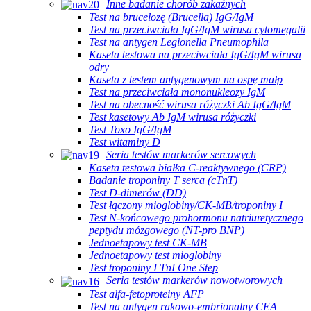
Inne badanie chorób zakaźnych
Test na brucelozę (Brucella) IgG/IgM
Test na przeciwciała IgG/IgM wirusa cytomegalii
Test na antygen Legionella Pneumophila
Kaseta testowa na przeciwciała IgG/IgM wirusa
odry
Kaseta z testem antygenowym na ospę małp
Test na przeciwciała mononukleozy IgM
Test na obecność wirusa różyczki Ab IgG/IgM
Test kasetowy Ab IgM wirusa różyczki
Test Toxo IgG/IgM
Test witaminy D
Seria testów markerów sercowych
Kaseta testowa białka C-reaktywnego (CRP)
Badanie troponiny T serca (cTnT)
Test D-dimerów (DD)
Test łączony mioglobiny/CK-MB/troponiny I
Test N-końcowego prohormonu natriuretycznego
peptydu mózgowego (NT-pro BNP)
Jednoetapowy test CK-MB
Jednoetapowy test mioglobiny
Test troponiny I TnI One Step
Seria testów markerów nowotworowych
Test alfa-fetoproteiny AFP
Test na antygen rakowo-embrionalny CEA