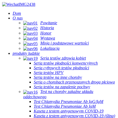
Dom
O nas
Powitanie
Historia
Honor
Wystawa
Misja i podstawowe wartości
Lokalizacja
produkty ludzkie
Seria testów zdrowia kobiet
Seria testów płodności konwencyjnych
Seria cyfrowych testów płodności
Seria testów HPV
Seria testów na inne choroby
Seria o chorobach przenoszonych drogą płciową
Seria testów na zapalenie pochwy
Test na choroby zakaźne układu
oddechowego
Test Chlamydia Pneumoniae Ab IgG/IgM
Test Chlamydia Pneumoniae Ab IgM
Kaseta z testem antygenowym COVID-19
Kaseta z testem antygenowym COVID-19 (ślina)