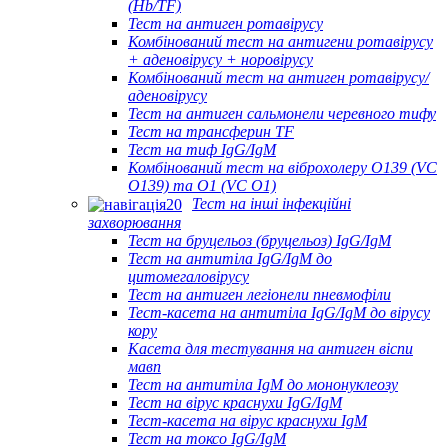
(Hb/TF)
Тест на антиген ротавірусу
Комбінований тест на антигени ротавірусу
+ аденовірусу + норовірусу
Комбінований тест на антиген ротавірусу/
аденовірусу
Тест на антиген сальмонели черевного тифу
Тест на трансферин TF
Тест на тиф IgG/IgM
Комбінований тест на віброхолеру O139 (VC
O139) та O1 (VC O1)
Тест на інші інфекційні
захворювання
Тест на бруцельоз (бруцельоз) IgG/IgM
Тест на антитіла IgG/IgM до
цитомегаловірусу
Тест на антиген легіонели пневмофіли
Тест-касета на антитіла IgG/IgM до вірусу
кору
Касета для тестування на антиген віспи
мавп
Тест на антитіла IgM до мононуклеозу
Тест на вірус краснухи IgG/IgM
Тест-касета на вірус краснухи IgM
Тест на токсо IgG/IgM