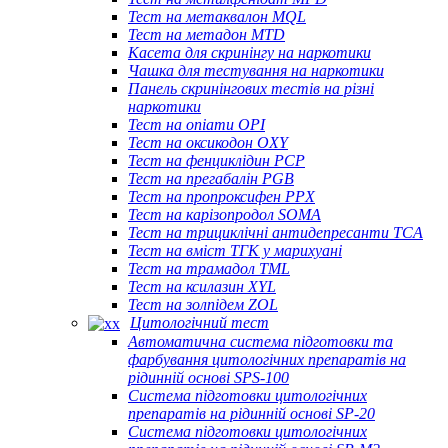
Тест на метаквалон MQL
Тест на метадон MTD
Касета для скринінгу на наркотики
Чашка для тестування на наркотики
Панель скринінгових тестів на різні
наркотики
Тест на опіати OPI
Тест на оксикодон OXY
Тест на фенциклідин PCP
Тест на прегабалін PGB
Тест на пропроксифен PPX
Тест на карізопродол SOMA
Тест на трициклічні антидепресанти TCA
Тест на вміст ТГК у марихуані
Тест на трамадол TML
Тест на ксилазин XYL
Тест на золпідем ZOL
Цитологічний тест
Автоматична система підготовки та
фарбування цитологічних препаратів на
рідинній основі SPS-100
Система підготовки цитологічних
препаратів на рідинній основі SP-20
Система підготовки цитологічних