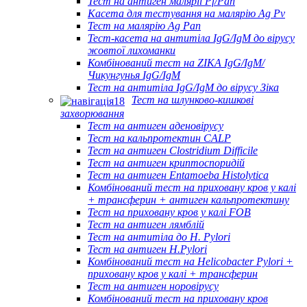
Тест на антиген малярії Pf/Pan
Касета для тестування на малярію Ag Pv
Тест на малярію Ag Pan
Тест-касета на антитіла IgG/IgM до вірусу
жовтої лихоманки
Комбінований тест на ZIKA IgG/IgM/
Чикунгунья IgG/IgM
Тест на антитіла IgG/IgM до вірусу Зіка
Тест на шлунково-кишкові
захворювання
Тест на антиген аденовірусу
Тест на кальпротектин CALP
Тест на антиген Clostridium Difficile
Тест на антиген криптоспоридій
Тест на антиген Entamoeba Histolytica
Комбінований тест на приховану кров у калі
+ трансферин + антиген кальпротектину
Тест на приховану кров у калі FOB
Тест на антиген лямблій
Тест на антитіла до H. Pylori
Тест на антиген H.Pylori
Комбінований тест на Helicobacter Pylori +
приховану кров у калі + трансферин
Тест на антиген норовірусу
Комбінований тест на приховану кров