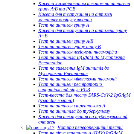
Касета з комбінованим тестом на антигени
грипу A/B та РСВ
Касета для тестування на антиген
метапневмовірусу людини
Тест на антиген грипу A
Касета для тестування на антигени грипу
A+B
Тест на антиген грипу A/B
Тест на антиген грипу типу B
Тест на антиген легіонели пневмофіли
Тест на антитіла IgG/IgM до Mycoplasma
Pneumoniae
Тест на виявлення IgM антитіл до
Mycoplasma Pneumoniae
Тест на антиген мікоплазми пневмонії
Тест на антиген респіраторно-
синцитіальний вірус РСВ
Тест-касета для тесту SARS-CoV-2 IgG/IgM
(колоїдне золото)
Тест на антиген стрептокока А
Тест на антитіла до туберкульозу
Касета для тестування на туберкульозний
антиген
Чотири передопераційні тести
Тест на вірус гепатиту А (HAV) IgG/IgM