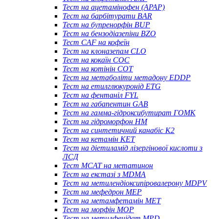
Тест на ацетамінофен (APAP)
Тест на барбітурати BAR
Тест на бупренорфін BUP
Тест на бензодіазепіни BZO
Тест CAF на кофеїн
Тест на клоназепам CLO
Тест на кокаїн COC
Тест на котінін COT
Тест на метаболіти метадону EDDP
Тест на етилглюкуронід ETG
Тест на фентаніл FYL
Тест на габапентин GAB
Тест на гамма-гідроксибутират ГОМК
Тест на гідроморфон HM
Тест на синтетичний канабіс K2
Тест на кетамін KET
Тест на діетиламід лізергінової кислоти з
ЛСД
Тест MCAT на метатинон
Тест на екстазі з MDMA
Тест на метилендіоксипіровалерону MDPV
Тест на мефедрон MEP
Тест на метамфетамін MET
Тест на морфін MOP
Тест на метилфенідат MPD