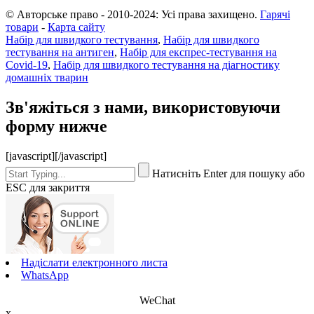
© Авторське право - 2010-2024: Усі права захищено.
Гарячі
товари
-
Карта сайту
Набір для швидкого тестування
,
Набір для швидкого
тестування на антиген
,
Набір для експрес-тестування на
Covid-19
,
Набір для швидкого тестування на діагностику
домашніх тварин
Зв'яжіться з нами, використовуючи
форму нижче
[javascript]
[/javascript]
Натисніть Enter для пошуку або
ESC для закриття
Надіслати електронного листа
WhatsApp
WeChat
x