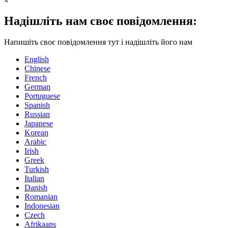
Надішліть нам своє повідомлення:
Напишіть своє повідомлення тут і надішліть його нам
English
Chinese
French
German
Portuguese
Spanish
Russian
Japanese
Korean
Arabic
Irish
Greek
Turkish
Italian
Danish
Romanian
Indonesian
Czech
Afrikaans