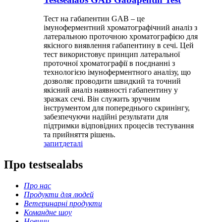
Тест на габапентин GAB – це
імуноферментний хроматографічний аналіз з
латеральною проточною хроматографією для
якісного виявлення габапентину в сечі. Цей
тест використовує принцип латеральної
проточної хроматографії в поєднанні з
технологією імуноферментного аналізу, що
дозволяє проводити швидкий та точний
якісний аналіз наявності габапентину у
зразках сечі. Він служить зручним
інструментом для попереднього скринінгу,
забезпечуючи надійні результати для
підтримки відповідних процесів тестування
та прийняття рішень.
запит
деталі
Про testsealabs
Про нас
Продукти для людей
Ветеринарні продукти
Командне шоу
Новини