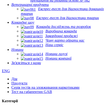
препаратів на рідинній основі SP-M2
Ветеринарні продукти
Експрес-тест для діагностики домашніх
тварин
Експрес-тест для діагностики тварин
Командне шоу
Команда досліджень та розробок
Виробнича команда
Закордонні продажі
Чому варто обрати нас
Наш сервіс
Новини
Новини галузі
Новини компанії
Зв'яжіться з нами
ENG
Дім
Продукти
Серія тестів на зловживання наркотиками
Тест на габапентин GAB
Категорії