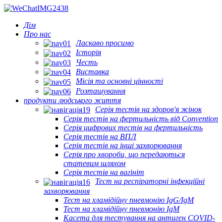
Дім
Про нас
Ласкаво просимо
Історія
Честь
Виставка
Місія та основні цінності
Розташування
продукти людського життя
Серія тестів на здоров'я жінок
Серія тестів на фертильність від Convention
Серія цифрових тестів на фертильність
Серія тестів на ВПЛ
Серія тестів на інші захворювання
Серія про хвороби, що передаються
статевим шляхом
Серія тестів на вагініт
Тест на респіраторні інфекційні
захворювання
Тест на хламідійну пневмонію IgG/IgM
Тест на хламідійну пневмонію IgM
Касета для тестування на антиген COVID-