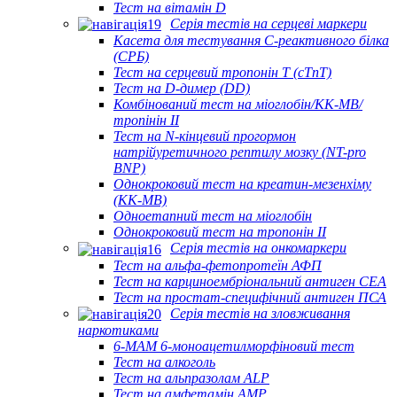
Тест на вітамін D
Серія тестів на серцеві маркери
Касета для тестування С-реактивного білка
(СРБ)
Тест на серцевий тропонін Т (cTnT)
Тест на D-димер (DD)
Комбінований тест на міоглобін/КК-МВ/
тропінін II
Тест на N-кінцевий прогормон
натрійуретичного рептилу мозку (NT-pro
BNP)
Однокроковий тест на креатин-мезенхіму
(КК-МВ)
Одноетапний тест на міоглобін
Однокроковий тест на тропонін II
Серія тестів на онкомаркери
Тест на альфа-фетопротеїн АФП
Тест на карциноембріональний антиген CEA
Тест на простат-специфічний антиген ПСА
Серія тестів на зловживання
наркотиками
6-MAM 6-моноацетилморфіновий тест
Тест на алкоголь
Тест на альпразолам ALP
Тест на амфетамін AMP