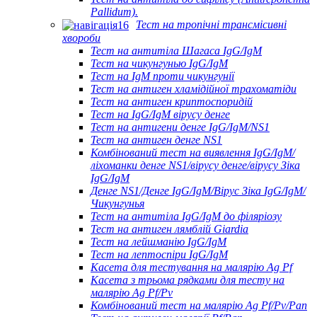
Pallidum).
Тест на тропічні трансмісивні
хвороби
Тест на антитіла Шагаса IgG/IgM
Тест на чикунгунью IgG/IgM
Тест на IgM проти чикунгунії
Тест на антиген хламідійної трахоматіди
Тест на антиген криптоспоридій
Тест на IgG/IgM вірусу денге
Тест на антигени денге IgG/IgM/NS1
Тест на антиген денге NS1
Комбінований тест на виявлення IgG/IgM/
ліхоманки денге NS1/вірусу денге/вірусу Зіка
IgG/IgM
Денге NS1/Денге IgG/IgM/Вірус Зіка IgG/IgM/
Чикунгунья
Тест на антитіла IgG/IgM до філяріозу
Тест на антиген лямблій Giardia
Тест на лейшманію IgG/IgM
Тест на лептоспіри IgG/IgM
Касета для тестування на малярію Ag Pf
Касета з трьома рядками для тесту на
малярію Ag Pf/Pv
Комбінований тест на малярію Ag Pf/Pv/Pan