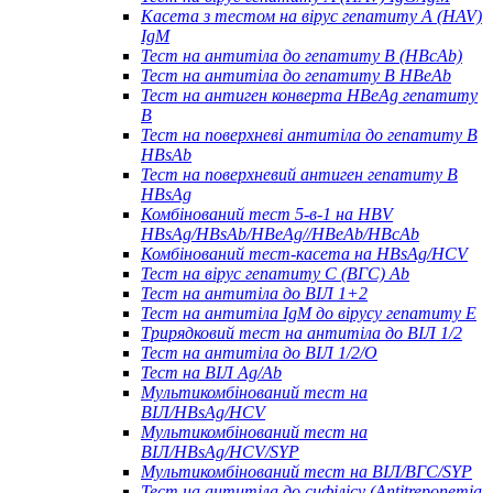
Касета з тестом на вірус гепатиту А (HAV)
IgM
Тест на антитіла до гепатиту B (HBcAb)
Тест на антитіла до гепатиту B HBeAb
Тест на антиген конверта HBeAg гепатиту
B
Тест на поверхневі антитіла до гепатиту B
HBsAb
Тест на поверхневий антиген гепатиту B
HBsAg
Комбінований тест 5-в-1 на HBV
HBsAg/HBsAb/HBeAg//HBeAb/HBcAb
Комбінований тест-касета на HBsAg/HCV
Тест на вірус гепатиту С (ВГС) Ab
Тест на антитіла до ВІЛ 1+2
Тест на антитіла IgM до вірусу гепатиту Е
Трирядковий тест на антитіла до ВІЛ 1/2
Тест на антитіла до ВІЛ 1/2/O
Тест на ВІЛ Ag/Ab
Мультикомбінований тест на
ВІЛ/HBsAg/HCV
Мультикомбінований тест на
ВІЛ/HBsAg/HCV/SYP
Мультикомбінований тест на ВІЛ/ВГС/SYP
Тест на антитіла до сифілісу (Antitreponemia