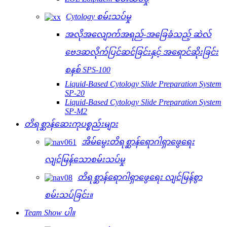
Cytology စမ်းသပ်မှု
အလိုအလျောက်အရည်-အခြေခံသည့် ဆဲလ်
ဗေဒဆလိုက်ပြင်ဆင်ခြင်းနှင့် အရောင်ဆိုးခြင်း
စနစ် SPS-100
Liquid-Based Cytology Slide Preparation System
SP-20
Liquid-Based Cytology Slide Preparation System
SP-M2
တိရစ္ဆာန်ဆေးကုပစ္စည်းများ
အိမ်မွေးတိရစ္ဆာန်ရောဂါရှာဖွေရေး
လျင်မြန်သောစမ်းသပ်မှု
တိရစ္ဆာန်ရောဂါရှာဖွေရေး လျင်မြန်စွာ
စမ်းသပ်ခြင်း။
Team Show ပါ။