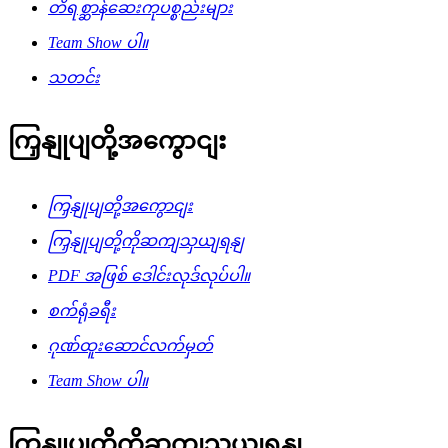
တိရစ္ဆာန်ဆေးကုပစ္စည်းများ
Team Show ပါ။
သတင်း
ကြှနျုပျတို့အကွောငျး
ကြှနျုပျတို့အကွောငျး
ကြှနျုပျတို့ကိုဆကျသှယျရနျ
PDF အဖြစ် ဒေါင်းလုဒ်လုပ်ပါ။
စက်ရုံခရီး
ဂုဏ်ထူးဆောင်လက်မှတ်
Team Show ပါ။
ကြှနျုပျတို့ကိုဆကျသှယျရနျ