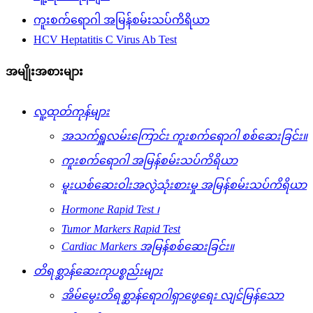
ကူးစက်ရောဂါ အမြန်စမ်းသပ်ကိရိယာ
HCV Heptatitis C Virus Ab Test
အမျိုးအစားများ
လူ့ထုတ်ကုန်များ
အသက်ရှူလမ်းကြောင်း ကူးစက်ရောဂါ စစ်ဆေးခြင်း။
ကူးစက်ရောဂါ အမြန်စမ်းသပ်ကိရိယာ
မူးယစ်ဆေးဝါးအလွဲသုံးစားမှု အမြန်စမ်းသပ်ကိရိယာ
Hormone Rapid Test ၊
Tumor Markers Rapid Test
Cardiac Markers အမြန်စစ်ဆေးခြင်း။
တိရစ္ဆာန်ဆေးကုပစ္စည်းများ
အိမ်မွေးတိရစ္ဆာန်ရောဂါရှာဖွေရေး လျင်မြန်သော