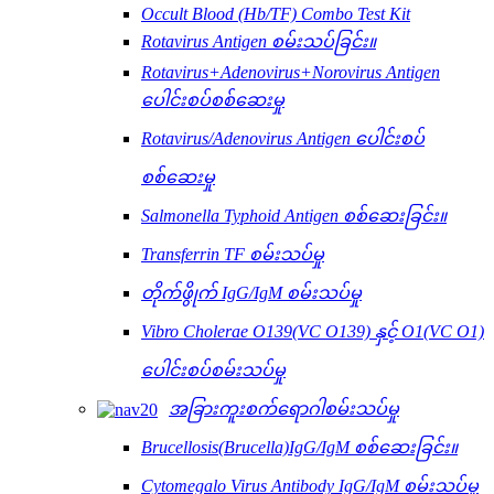
Occult Blood (Hb/TF) Combo Test Kit
Rotavirus Antigen စမ်းသပ်ခြင်း။
Rotavirus+Adenovirus+Norovirus Antigen
ပေါင်းစပ်စစ်ဆေးမှု
Rotavirus/Adenovirus Antigen ပေါင်းစပ်
စစ်ဆေးမှု
Salmonella Typhoid Antigen စစ်ဆေးခြင်း။
Transferrin TF စမ်းသပ်မှု
တိုက်ဖွိုက် IgG/IgM စမ်းသပ်မှု
Vibro Cholerae O139(VC O139) နှင့် O1(VC O1)
ပေါင်းစပ်စမ်းသပ်မှု
အခြားကူးစက်ရောဂါစမ်းသပ်မှု
Brucellosis(Brucella)IgG/IgM စစ်ဆေးခြင်း။
Cytomegalo Virus Antibody IgG/IgM စမ်းသပ်မှု