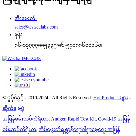
အီးမေးလ်-
sales@testsealabs.com
ဖုန်း-
၈၆-၁၃၇၇၇၈၈၅၃၃၅/၈၆-၅၇၁၈၈၆၀၀၁၆၀၊
© မူပိုင်ခွင့် - 2010-2024 : All Rights Reserved.
Hot Products များ
-
ဆိုက်မြေပုံ
အမြန်စမ်းသပ်ကိရိယာ
,
Antigen Rapid Test Kit
,
Covid-19 အမြန်
စမ်းသပ်ကိရိယာ
,
အိမ်မွေးတိရစ္ဆာန်ရောဂါရှာဖွေရေး အမြန်