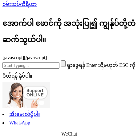
စမ်းသပ်ကိရိယာ
အောက်ပါ ဖောင်ကို အသုံးပြု၍ ကျွန်ုပ်တို့ထံ
ဆက်သွယ်ပါ။
[javascript]
[/javascript]
ရှာဖွေရန် Enter သို့မဟုတ် ESC ကို
ပိတ်ရန် နှိပ်ပါ။
အီးမေးလ်ပို့ပါ။
WhatsApp
WeChat