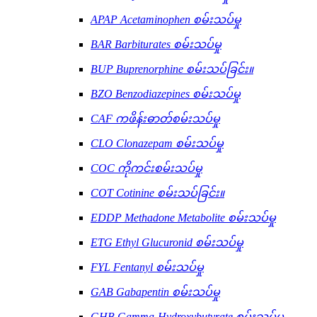
APAP Acetaminophen စမ်းသပ်မှု
BAR Barbiturates စမ်းသပ်မှု
BUP Buprenorphine စမ်းသပ်ခြင်း။
BZO Benzodiazepines စမ်းသပ်မှု
CAF ကဖိန်းဓာတ်စမ်းသပ်မှု
CLO Clonazepam စမ်းသပ်မှု
COC ကိုကင်းစမ်းသပ်မှု
COT Cotinine စမ်းသပ်ခြင်း။
EDDP Methadone Metabolite စမ်းသပ်မှု
ETG Ethyl Glucuronid စမ်းသပ်မှု
FYL Fentanyl စမ်းသပ်မှု
GAB Gabapentin စမ်းသပ်မှု
GHB Gamma-Hydroxybutyrate စမ်းသပ်မှု