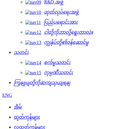
R&D အဖွဲ့
ထုတ်လုပ်ရေးအဖွဲ့
ပြည်ပရောင်းအား
ငါတို့ကိုဘာလို့ရွေးတာလဲ။
ကျွန်ုပ်တို့၏ဝန်ဆောင်မှု
သတင်း
စက်မှုသတင်း
ကုမ္ပဏီသတင်း
ကြှနျုပျတို့ကိုဆကျသှယျရနျ
ENG
အိမ်
ထုတ်ကုန်များ
လူ့ထုတ်ကုန်များ