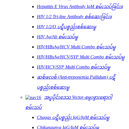
Hepatitis E Virus Antibody IgM စမ်းသပ်ခြင်း။
HIV 1/2 Tri-line Antibody စစ်ဆေးခြင်း။
HIV 1/2/O ပဋိပစ္စည်းစစ်ဆေးမှု
HIV Ag/Ab စမ်းသပ်မှု
HIV/HBsAg/HCV Multi Combo စမ်းသပ်မှု
HIV/HBsAg/HCV/SYP Multi Combo စမ်းသပ်မှု
HIV/HCV/SYP Multi Combo စမ်းသပ်မှု
ဆစ်ဖလစ် (Anti-treponemia Pallidum) ပဋိ
ပစ္စည်းစစ်ဆေးမှု
အပူပိုင်းဒေသ Vector-မွေးဖွားရောဂါ
စမ်းသပ်
Chagas ပဋိပစ္စည်း IgG/IgM စမ်းသပ်မှု
Chikungunya IgG/IgM စမ်းသပ်မှု