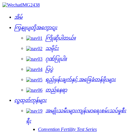
အိမ်
ကြှနျုပျတို့အကွောငျး
ကြိုဆိုပါတယ်။
သမိုင်း
ဂုဏ်ပြုပါ။
ပြပွဲ
ရည်မှန်းချက်နှင့် အခြေခံတန်ဖိုးများ
တည်နေရာ
လူ့ထုတ်ကုန်များ
အမျိုးသမီးများကျန်းမာရေးစမ်းသပ်မှုစီး
ရီး
Convention Fertility Test Series