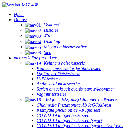
Hjem
Om oss
Velkomst
Historie
Ære
Utstilling
Misjon og kjerneverdier
Sted
menneskelige produkter
Kvinners helsetestserie
Konvensjonsserie for fertilitetstester
Digital fertilitetstestserie
HPV-testserie
Andre sykdomstestserier
Serien om seksuelt overførbare sykdommer
Vaginitt-testserie
Test for infeksjonssykdommer i luftveiene
Chlamydia Pneumoniae Ab IgG/IgM-test
Klamydia pneumoniae Ab IgM-test
COVID-19 antigentestkassett
COVID-19 antigentestkassett (spytt)
COVID-19 antigentestkassett (spytt) – Lollipop-