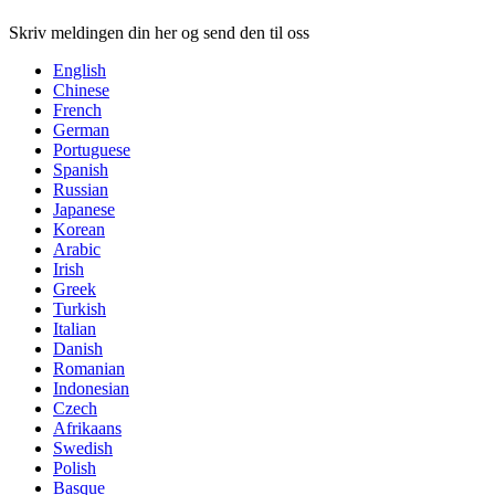
Skriv meldingen din her og send den til oss
English
Chinese
French
German
Portuguese
Spanish
Russian
Japanese
Korean
Arabic
Irish
Greek
Turkish
Italian
Danish
Romanian
Indonesian
Czech
Afrikaans
Swedish
Polish
Basque