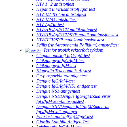
HIV 1+2 antistofftest
Hepatitt E-virusantistoff IgM-test
HIV 1/2 Tri-line antistofftest
HIV 1/2/O antistofftest
HIV Ag/Ab-test
HIV/HBsAg/HCV multikombotest
HIV/HBsAg/HCV/SYP multikombinasjonstest
HIV/HCV/SYP multikombinasjonstest
Syfilis (Anti-treponemia Pallidum) antistofftest
Test for tropisk vektorfødt sykdom
Chagas-antistoff IgG/IgM-test
Chikungunya IgG/IgM-test
Chikungunya IgM-test
Klamydia Trachomatis Ag-test
Cryptosporidium-antigentest
Dengue IgG/IgM-test
Dengue IgG/IgM/NS1 antigentest
Dengue NS1-antigentest
Dengue NS1/Dengue IgG/IgM/Zika-virus
IgG/IgM-kombinasjonstest
Dengue NS1/Dengue IgG/IgM/Zikavirus
IgG/IgM/Chikungunya
Filariasis-antistoff IgG/IgM-test
Giardia Lamblia Antigen Test
Leishmania IgG/IgM-test