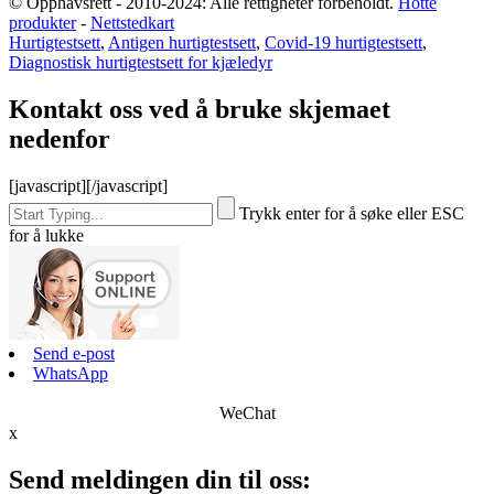
© Opphavsrett - 2010-2024: Alle rettigheter forbeholdt.
Hotte
produkter
-
Nettstedkart
Hurtigtestsett
,
Antigen hurtigtestsett
,
Covid-19 hurtigtestsett
,
Diagnostisk hurtigtestsett for kjæledyr
Kontakt oss ved å bruke skjemaet
nedenfor
[javascript]
[/javascript]
Trykk enter for å søke eller ESC
for å lukke
Send e-post
WhatsApp
WeChat
x
Send meldingen din til oss: