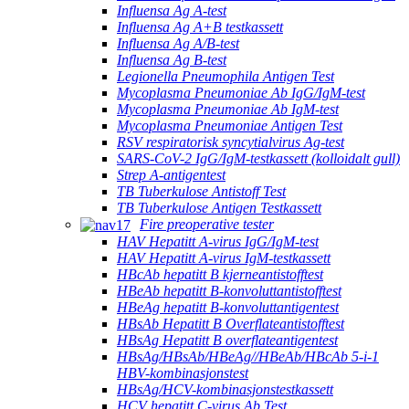
Influensa Ag A-test
Influensa Ag A+B testkassett
Influensa Ag A/B-test
Influensa Ag B-test
Legionella Pneumophila Antigen Test
Mycoplasma Pneumoniae Ab IgG/IgM-test
Mycoplasma Pneumoniae Ab IgM-test
Mycoplasma Pneumoniae Antigen Test
RSV respiratorisk syncytialvirus Ag-test
SARS-CoV-2 IgG/IgM-testkassett (kolloidalt gull)
Strep A-antigentest
TB Tuberkulose Antistoff Test
TB Tuberkulose Antigen Testkassett
Fire preoperative tester
HAV Hepatitt A-virus IgG/IgM-test
HAV Hepatitt A-virus IgM-testkassett
HBcAb hepatitt B kjerneantistofftest
HBeAb hepatitt B-konvoluttantistofftest
HBeAg hepatitt B-konvoluttantigentest
HBsAb Hepatitt B Overflateantistofftest
HBsAg Hepatitt B overflateantigentest
HBsAg/HBsAb/HBeAg//HBeAb/HBcAb 5-i-1
HBV-kombinasjonstest
HBsAg/HCV-kombinasjonstestkassett
HCV hepatitt C-virus Ab Test