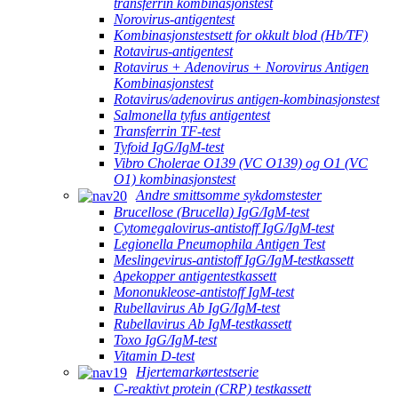
transferrin kombinasjonstest
Norovirus-antigentest
Kombinasjonstestsett for okkult blod (Hb/TF)
Rotavirus-antigentest
Rotavirus + Adenovirus + Norovirus Antigen
Kombinasjonstest
Rotavirus/adenovirus antigen-kombinasjonstest
Salmonella tyfus antigentest
Transferrin TF-test
Tyfoid IgG/IgM-test
Vibro Cholerae O139 (VC O139) og O1 (VC
O1) kombinasjonstest
Andre smittsomme sykdomstester
Brucellose (Brucella) IgG/IgM-test
Cytomegalovirus-antistoff IgG/IgM-test
Legionella Pneumophila Antigen Test
Meslingevirus-antistoff IgG/IgM-testkassett
Apekopper antigentestkassett
Mononukleose-antistoff IgM-test
Rubellavirus Ab IgG/IgM-test
Rubellavirus Ab IgM-testkassett
Toxo IgG/IgM-test
Vitamin D-test
Hjertemarkørtestserie
C-reaktivt protein (CRP) testkassett