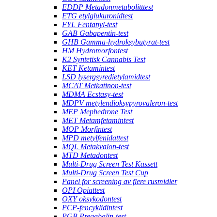
EDDP Metadonmetabolitttest
ETG etylglukuronidtest
FYL Fentanyl-test
GAB Gabapentin-test
GHB Gamma-hydroksybutyrat-test
HM Hydromorfontest
K2 Syntetisk Cannabis Test
KET Ketamintest
LSD lysergsyredietylamidtest
MCAT Metkatinon-test
MDMA Ecstasy-test
MDPV metylendioksypyrovaleron-test
MEP Mephedrone Test
MET Metamfetamintest
MOP Morfintest
MPD metylfenidattest
MQL Metakvalon-test
MTD Metadontest
Multi-Drug Screen Test Kassett
Multi-Drug Screen Test Cup
Panel for screening av flere rusmidler
OPI Opiattest
OXY oksykodontest
PCP-fencyklidintest
PGB Pregabalin-test