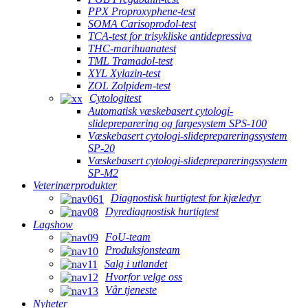
PPX Proproxyphene-test
SOMA Carisoprodol-test
TCA-test for trisykliske antidepressiva
THC-marihuanatest
TML Tramadol-test
XYL Xylazin-test
ZOL Zolpidem-test
Cytologitest
Automatisk væskebasert cytologi-
slidepreparering og fargesystem SPS-100
Væskebasert cytologi-slideprepareringssystem
SP-20
Væskebasert cytologi-slideprepareringssystem
SP-M2
Veterinærprodukter
Diagnostisk hurtigtest for kjæledyr
Dyrediagnostisk hurtigtest
Lagshow
FoU-team
Produksjonsteam
Salg i utlandet
Hvorfor velge oss
Vår tjeneste
Nyheter