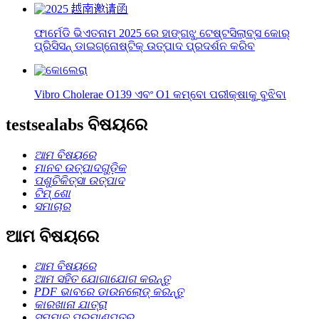
ଫାର୍ମେଡି ଭିଏତନାମ 2025 ରେ ହାଙ୍ଗଝୁ ଟେଷ୍ଟସିଲାବ୍ସ କୋର୍
ପ୍ରିସିସନ୍ ଡାଇଗ୍ନୋଷ୍ଟିକ୍ ଉତ୍ପାଦ ପ୍ରଦର୍ଶନ କରିବ
Vibro Cholerae O139 ଏବଂ O1 କମ୍ବୋ ପରୀକ୍ଷାକୁ ବୁଝିବା
testsealabs ବିଷୟରେ
ଆମ ବିଷୟରେ
ମାନବ ଉତ୍ପାଦଗୁଡ଼ିକ
ପଶୁଚିକିତ୍ସା ଉତ୍ପାଦ
ଟିମ୍ ଶୋ
ସମାଚାର
ଆମ ବିଷୟରେ
ଆମ ବିଷୟରେ
ଆମ ସହିତ ଯୋଗାଯୋଗ କରନ୍ତୁ
PDF ଭାବରେ ଡାଉନଲୋଡ୍ କରନ୍ତୁ
କାରଖାନା ଯାତ୍ରା
ସମ୍ମାନ ପ୍ରମାଣପତ୍ର