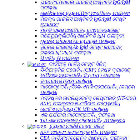
ସାଇଟୋମେଗାଲୋ ଭାଇରସ୍ ଆଣ୍ଟିବଡି IgG/IgM
ପରୀକ୍ଷା
ଲେଜିଓନେଲା ନ୍ୟୁମୋଫିଲା ଆଣ୍ଟିଜେନ୍ ପରୀକ୍ଷା
ମିଜଲ୍ସ ଭାଇରସ ଆଣ୍ଟିବଡି IgG/IgM ଟେଷ୍ଟ
କ୍ୟାସେଟ୍
ମଙ୍କି ପକ୍ସ ଆଣ୍ଟିଜେନ୍ ଟେଷ୍ଟ କ୍ୟାସେଟ୍
ମନୋନ୍ୟୁକ୍ଲିଓସିସ୍ ଆଣ୍ଟିବଡି IgM ପରୀକ୍ଷା
ରୁବେଲା ଭାଇରସ୍ Ab IgG/IgM ପରୀକ୍ଷା
ରୁବେଲା ଭାଇରସ୍ Ab IgM ଟେଷ୍ଟ କ୍ୟାସେଟ୍
ଟକ୍ସୋ IgG/IgM ପରୀକ୍ଷା
ଭିଟାମିନ୍ ଡି ପରୀକ୍ଷା
କାର୍ଡିଆକ୍ ମାର୍କର୍ ଟେଷ୍ଟ ସିରିଜ୍
ସି-ରିଆକ୍ଟିଭ୍ ପ୍ରୋଟିନ୍ (CRP) ଟେଷ୍ଟ କ୍ୟାସେଟ୍
କାର୍ଡିଆକ୍ ଟ୍ରୋପୋନିନ୍ ଟି (cTnT) ପରୀକ୍ଷା
ଡି-ଡାଇମର (ଡିଡି) ପରୀକ୍ଷା
ମାୟୋଗ୍ଲୋବିନ୍/ସିକେ-ଏମବି/ଟ୍ରୋପୋନିନ୍ Ⅰକମ୍ବୋ
ପରୀକ୍ଷା
ମସ୍ତିଷ୍କର ନାଟ୍ରିୟୁରେଟିକ୍ ରେପ୍ଟାଇଡ୍ (NT-ପ୍ରୋ
BNP) ପରୀକ୍ଷାର N-ଟର୍ମିନାଲ ପ୍ରୋହର୍ମୋନ୍
ଗୋଟିଏ ପର୍ଯ୍ୟାୟ CK-MB ପରୀକ୍ଷା
ଏକ ପର୍ଯ୍ୟାୟ ମାୟୋଗ୍ଲୋବିନ୍ ପରୀକ୍ଷା
TnI ଏକ ପଦକ୍ଷେପ ଟ୍ରୋପୋନିନ୍ Ⅰପରୀକ୍ଷଣ
ଟ୍ୟୁମର ମାର୍କର୍ସ ଟେଷ୍ଟ ସିରିଜ୍
AFP ଆଲଫା-ଫେଟୋପ୍ରୋଟିନ୍ ପରୀକ୍ଷା
CEA କାର୍ସିନୋମ୍ବ୍ରୋନିକ୍ ଆଣ୍ଟିଜେନ୍ ପରୀକ୍ଷା |