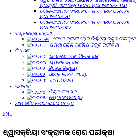
ପ୍ରସ୍ତୁତି ଏବଂ ରଙ୍ଗ ଦେବା ପ୍ରଣାଳୀ SPS-100
ତରଳ-ଆଧାରିତ ସାଇଟୋଲୋଜି ସ୍ଲାଇଡ୍ ପ୍ରସ୍ତୁତି
ପ୍ରଣାଳୀ SP-20
ତରଳ-ଆଧାରିତ ସାଇଟୋଲୋଜି ସ୍ଲାଇଡ୍ ପ୍ରସ୍ତୁତି
ପ୍ରଣାଳୀ SP-M2
ପଶୁଚିକିତ୍ସା ଉତ୍ପାଦ
ପୋଷା ପ୍ରାଣୀ ରୋଗ ନିର୍ଣ୍ଣୟ ଦ୍ରୁତ ପରୀକ୍ଷା
ପ୍ରାଣୀ ରୋଗ ନିର୍ଣ୍ଣୟ ଦ୍ରୁତ ପରୀକ୍ଷା
ଟିମ୍ ଶୋ
ଗବେଷଣା ଏବଂ ବିକାଶ ଦଳ
ପ୍ରଡକ୍ସନ୍ ଦଳ
ବିଦେଶ ବିକ୍ରୟ
ଆମକୁ କାହିଁକି ବାଛନ୍ତୁ
ଆମର ସେବା
ସମାଚାର
ଶିଳ୍ପ ସମାଚାର
କମ୍ପାନୀ ସମାଚାର
ଆମ ସହିତ ଯୋଗାଯୋଗ କରନ୍ତୁ
ENG
ଶ୍ୱାସକ୍ରିୟା ସଂକ୍ରାମକ ରୋଗ ପରୀକ୍ଷା