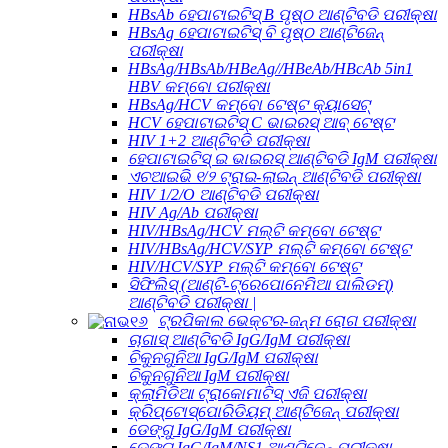
HBsAb ହେପାଟାଇଟିସ୍ B ପୃଷ୍ଠ ଆଣ୍ଟିବଡି ପରୀକ୍ଷା
HBsAg ହେପାଟାଇଟିସ୍ ବି ପୃଷ୍ଠ ଆଣ୍ଟିଜେନ୍
ପରୀକ୍ଷା
HBsAg/HBsAb/HBeAg//HBeAb/HBcAb 5in1
HBV କମ୍ବୋ ପରୀକ୍ଷା
HBsAg/HCV କମ୍ବୋ ଟେଷ୍ଟ କ୍ୟାସେଟ୍
HCV ହେପାଟାଇଟିସ୍ C ଭାଇରସ୍ ଆବ୍ ଟେଷ୍ଟ
HIV 1+2 ଆଣ୍ଟିବଡି ପରୀକ୍ଷା
ହେପାଟାଇଟିସ୍ ଇ ଭାଇରସ୍ ଆଣ୍ଟିବଡି IgM ପରୀକ୍ଷା
ଏଚଆଇଭି ୧/୨ ଟ୍ରାଇ-ଲାଇନ୍ ଆଣ୍ଟିବଡି ପରୀକ୍ଷା
HIV 1/2/O ଆଣ୍ଟିବଡି ପରୀକ୍ଷା
HIV Ag/Ab ପରୀକ୍ଷା
HIV/HBsAg/HCV ମଲ୍ଟି କମ୍ବୋ ଟେଷ୍ଟ
HIV/HBsAg/HCV/SYP ମଲ୍ଟି କମ୍ବୋ ଟେଷ୍ଟ
HIV/HCV/SYP ମଲ୍ଟି କମ୍ବୋ ଟେଷ୍ଟ
ସିଫିଲିସ୍ (ଆଣ୍ଟି-ଟ୍ରେପୋନେମିଆ ପାଲିଡମ୍)
ଆଣ୍ଟିବଡି ପରୀକ୍ଷା |
ଟ୍ରପିକାଲ ଭେକ୍ଟର-ଜନ୍ମ ରୋଗ ପରୀକ୍ଷା
ଚାଗାସ୍ ଆଣ୍ଟିବଡି IgG/IgM ପରୀକ୍ଷା
ଚିକୁନଗୁନିଆ IgG/IgM ପରୀକ୍ଷା
ଚିକୁନଗୁନିଆ IgM ପରୀକ୍ଷା
କ୍ଲାମିଡିଆ ଟ୍ରାକୋମାଟିସ୍ ଏଜି ପରୀକ୍ଷା
କ୍ରିପ୍ଟୋସ୍ପୋରିଡିୟମ୍ ଆଣ୍ଟିଜେନ୍ ପରୀକ୍ଷା
ଡେଙ୍ଗୁ IgG/IgM ପରୀକ୍ଷା
ଡେଙ୍ଗୁ IgG/IgM/NS1 ଆଣ୍ଟିଜେନ୍ ପରୀକ୍ଷା