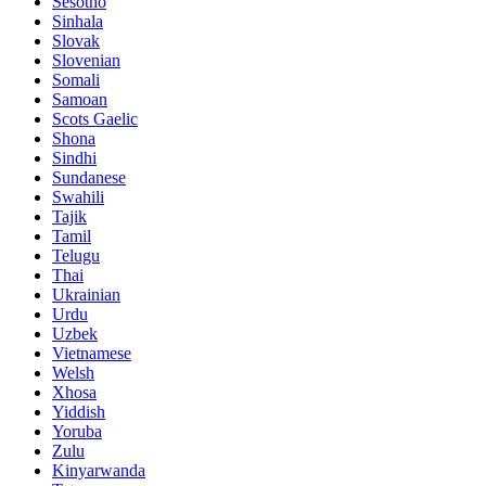
Sesotho
Sinhala
Slovak
Slovenian
Somali
Samoan
Scots Gaelic
Shona
Sindhi
Sundanese
Swahili
Tajik
Tamil
Telugu
Thai
Ukrainian
Urdu
Uzbek
Vietnamese
Welsh
Xhosa
Yiddish
Yoruba
Zulu
Kinyarwanda