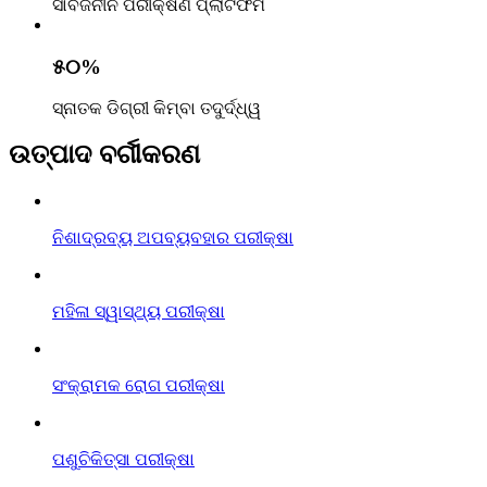
ସାର୍ବଜନୀନ ପରୀକ୍ଷଣ ପ୍ଲାଟଫର୍ମ
୫୦%
ସ୍ନାତକ ଡିଗ୍ରୀ କିମ୍ବା ତଦୁର୍ଦ୍ଧ୍ୱ
ଉତ୍ପାଦ ବର୍ଗୀକରଣ
ନିଶାଦ୍ରବ୍ୟ ଅପବ୍ୟବହାର ପରୀକ୍ଷା
ମହିଳା ସ୍ୱାସ୍ଥ୍ୟ ପରୀକ୍ଷା
ସଂକ୍ରାମକ ରୋଗ ପରୀକ୍ଷା
ପଶୁଚିକିତ୍ସା ପରୀକ୍ଷା