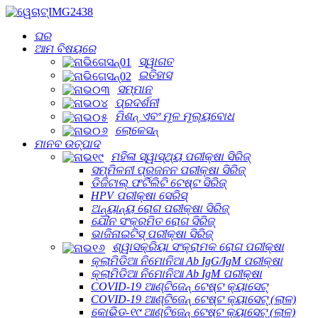
ଘର
ଆମ ବିଷୟରେ
ସ୍ୱାଗତ
ଇତିହାସ
ସମ୍ମାନ
ପ୍ରଦର୍ଶନୀ
ମିଶନ୍ ଏବଂ ମୂଳ ମୂଲ୍ୟବୋଧ
ଲୋକେସନ୍
ମାନବ ଉତ୍ପାଦ
ମହିଳା ସ୍ୱାସ୍ଥ୍ୟ ପରୀକ୍ଷା ସିରିଜ୍
ସମ୍ମିଳନୀ ପ୍ରଜନନ ପରୀକ୍ଷା ସିରିଜ୍
ଡିଜିଟାଲ୍ ଫର୍ଟିଲିଟି ଟେଷ୍ଟ ସିରିଜ୍
HPV ପରୀକ୍ଷା ସେରିସ୍
ଅନ୍ୟାନ୍ୟ ରୋଗ ପରୀକ୍ଷା ସିରିଜ୍
ଯୌନ ସଂକ୍ରମିତ ରୋଗ ସିରିଜ୍
ଭାଜିନାଇଟିସ୍ ପରୀକ୍ଷା ସିରିଜ୍
ଶ୍ୱାସକ୍ରିୟା ସଂକ୍ରାମକ ରୋଗ ପରୀକ୍ଷା
କ୍ଲାମିଡିଆ ନିମୋନିଆ Ab IgG/IgM ପରୀକ୍ଷା
କ୍ଲାମିଡିଆ ନିମୋନିଆ Ab IgM ପରୀକ୍ଷା
COVID-19 ଆଣ୍ଟିଜେନ୍ ଟେଷ୍ଟ କ୍ୟାସେଟ୍
COVID-19 ଆଣ୍ଟିଜେନ୍ ଟେଷ୍ଟ କ୍ୟାସେଟ୍ (ଲାଳ)
କୋଭିଡ-୧୯ ଆଣ୍ଟିଜେନ୍ ଟେଷ୍ଟ କ୍ୟାସେଟ୍ (ଲାଳ)