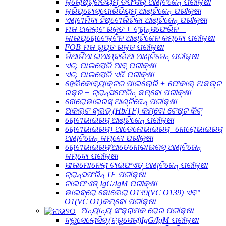
କ୍ଲୋଷ୍ଟ୍ରିଡିୟମ୍ ଡିଫିସିଲ୍ ଆଣ୍ଟିଜେନ୍ ପରୀକ୍ଷା
କ୍ରିପ୍ଟୋସ୍ପୋରିଡିୟମ୍ ଆଣ୍ଟିଜେନ୍ ପରୀକ୍ଷା
ଏଣ୍ଟାମିବା ହିଷ୍ଟୋଲିଟିକା ଆଣ୍ଟିଜେନ୍ ପରୀକ୍ଷା
ମଳ ଅକଲ୍ଟ ରକ୍ତ + ଟ୍ରାନ୍ସଫେରିନ +
କାଲପ୍ରୋଟେକ୍ଟିନ ଆଣ୍ଟିଜେନ କମ୍ବୋ ପରୀକ୍ଷା
FOB ମଳ ଗୁପ୍ତ ରକ୍ତ ପରୀକ୍ଷା
ଜିଆର୍ଡିଆ ଇଆମ୍ବଲିଆ ଆଣ୍ଟିଜେନ୍ ପରୀକ୍ଷା
ଏଚ୍. ପାଇଲୋରି ଆବ୍ ପରୀକ୍ଷା
ଏଚ୍. ପାଇଲୋରି ଏଜି ପରୀକ୍ଷା
ହେଲିକୋବ୍ୟାକ୍ଟର ପାଇଲୋରି + ଫେକାଲ୍ ଅକଲ୍ଟ
ରକ୍ତ + ଟ୍ରାନ୍ସଫେରିନ୍ କମ୍ବୋ ପରୀକ୍ଷା
ନୋରୋଭାଇରସ୍ ଆଣ୍ଟିଜେନ୍ ପରୀକ୍ଷା
ଅକଲ୍ଟ ବ୍ଲଡ୍ (Hb/TF) କମ୍ବୋ ଟେଷ୍ଟ କିଟ୍
ରୋଟାଭାଇରସ୍ ଆଣ୍ଟିଜେନ୍ ପରୀକ୍ଷା
ରୋଟାଭାଇରସ୍+ଆଡେନୋଭାଇରସ୍+ନୋରୋଭାଇରସ୍
ଆଣ୍ଟିଜେନ୍ କମ୍ବୋ ପରୀକ୍ଷା
ରୋଟାଭାଇରସ୍/ଆଡେନୋଭାଇରସ୍ ଆଣ୍ଟିଜେନ୍
କମ୍ବୋ ପରୀକ୍ଷା
ସାଲମୋନେଲା ଟାଇଫଏଡ୍ ଆଣ୍ଟିଜେନ୍ ପରୀକ୍ଷା
ଟ୍ରାନ୍ସଫରିନ୍ TF ପରୀକ୍ଷା
ଟାଇଫଏଡ୍ IgG/IgM ପରୀକ୍ଷା
ଭାଇବ୍ରୋ କୋଲେରା O139(VC O139) ଏବଂ
O1(VC O1)କମ୍ବୋ ପରୀକ୍ଷା
ଅନ୍ୟାନ୍ୟ ସଂକ୍ରାମକ ରୋଗ ପରୀକ୍ଷା
ବ୍ରୁସେଲୋସିସ୍ (ବ୍ରୁସେଲା)IgG/IgM ପରୀକ୍ଷା