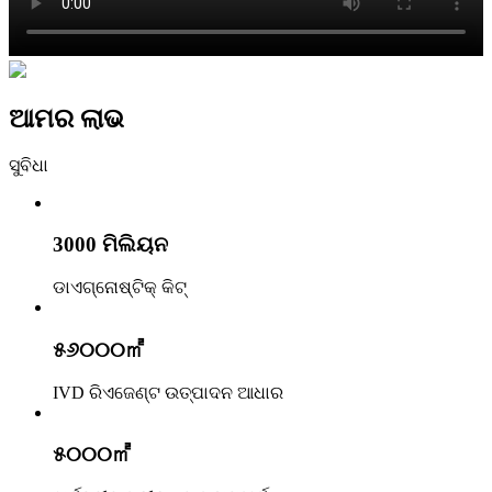
ଆମର ଲାଭ
ସୁବିଧା
3000 ମିଲିୟନ
ଡାଏଗ୍ନୋଷ୍ଟିକ୍ କିଟ୍
୫୬୦୦୦㎡
IVD ରିଏଜେଣ୍ଟ ଉତ୍ପାଦନ ଆଧାର
୫୦୦୦㎡