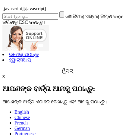
[javascript]
[/javascript]
ଖୋଜିବାକୁ ଏଣ୍ଟର୍ କିମ୍ବା ବନ୍ଦ
କରିବାକୁ ESC ଦବାନ୍ତୁ।
ଇମେଲ୍ ପଠାନ୍ତୁ
ହ୍ୱାଟ୍ସଆପ୍
ୱିଚାଟ୍
x
ଆପଣଙ୍କ ବାର୍ତ୍ତା ଆମକୁ ପଠାନ୍ତୁ:
ଆପଣଙ୍କ ବାର୍ତ୍ତା ଏଠାରେ ଲେଖନ୍ତୁ ଏବଂ ଆମକୁ ପଠାନ୍ତୁ।
English
Chinese
French
German
Portuguese