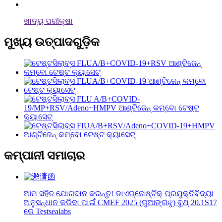
ଖାଦ୍ୟ ପରୀକ୍ଷା
ମୁଖ୍ୟ ଉତ୍ପାଦଗୁଡ଼ିକ
କମ୍ପାନୀ ସମାଚାର
ଆମ ସହିତ ଯୋଗଦାନ କରନ୍ତୁ! ଡାଏଗ୍ନୋଷ୍ଟିକ୍ ପ୍ରଯୁକ୍ତିବିଦ୍ୟା
ଅନୁସନ୍ଧାନ କରିବା ପାଇଁ CMEF 2025 (ଗୁଆଙ୍ଗଝୁ) ବୁଥ୍ 20.1S17
ରେ Testsealabs