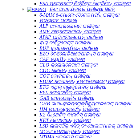
PSA ପ୍ରୋଷ୍ଟେଟ୍ ନିର୍ଦ୍ଦିଷ୍ଟ ଆଣ୍ଟିଜେନ୍ ପରୀକ୍ଷା
ନିଶା ଅପବ୍ୟବହାର ପରୀକ୍ଷା ସିରିଜ୍
6-MAM 6-ମୋନୋଏସିଟେଲମର୍ଫିନ୍ ପରୀକ୍ଷା
ମଦ୍ୟପାନ ପରୀକ୍ଷା
ALP ଆଲପ୍ରାଜୋଲାମ ପରୀକ୍ଷା
AMP ଆମ୍ଫେଟାମାଇନ୍ ପରୀକ୍ଷା
APAP ଆସିଟାମିନୋଫେନ୍ ପରୀକ୍ଷା
ବାର୍ ବାର୍ବିଟୁରେଟ୍ସ ପରୀକ୍ଷା
BUP ବୁପ୍ରେନର୍ଫାଇନ୍ ପରୀକ୍ଷା
BZO ବେଞ୍ଜୋଡିଆଜେପାଇନ୍ସ ପରୀକ୍ଷା
CAF କ୍ୟାଫିନ୍ ପରୀକ୍ଷା
CLO କ୍ଲୋନାଜେପାମ ପରୀକ୍ଷା
COC କୋକେନ୍ ପରୀକ୍ଷା
COT କୋଟିନାଇନ୍ ପରୀକ୍ଷା
EDDP ମେଥାଡୋନ୍ ମେଟାବୋଲାଇଟ୍ ପରୀକ୍ଷା
ETG ଏଥିଲ୍ ଗ୍ଲୁକୁରୋନିଡ୍ ପରୀକ୍ଷା
FYL ଫେଣ୍ଟାନିଲ୍ ପରୀକ୍ଷା
GAB ଗାବାପେଣ୍ଟିନ୍ ପରୀକ୍ଷା
GHB ଗାମା-ହାଇଡ୍ରୋକ୍ସିବ୍ୟୁଟାଇରେଟ୍ ପରୀକ୍ଷା
HM ହାଇଡ୍ରୋମର୍ଫୋନ୍ ପରୀକ୍ଷା
K2 ସିନ୍ଥେଟିକ୍ କାନାବିସ୍ ପରୀକ୍ଷା
KET କେଟାମାଇନ୍ ପରୀକ୍ଷା
LSD ଲାଇସର୍ଜିକ୍ ଏସିଡ୍ ଡାଏଥାଇଲାମାଇଡ୍ ପରୀକ୍ଷା
MCAT ମେଥକାଥିନୋନ୍ ପରୀକ୍ଷା
MDMA ଏକ୍ସଟାସି ପରୀକ୍ଷା