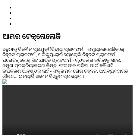
ଆମର ଟେକ୍ନୋଲୋଜି
ସବୁଠାରୁ ବିକଶିତ ପ୍ରଯୁକ୍ତିବିଦ୍ୟା ପ୍ଲାଟଫର୍ମ - ଇମ୍ୟୁନୋଲୋଜିକାଲ୍
ଚିହ୍ନଟ ପ୍ଲାଟଫର୍ମ, ମଲିକ୍ୟୁ-ଲାର୍ବାୟୋଲୋଜି ଚିହ୍ନଟ ପ୍ଲାଟଫର୍ମ,
ପ୍ରୋଟିନ୍ କୋର୍ ସିଟ୍ ଯାଞ୍ଚ ପ୍ଲାଟଫର୍ମ - ବ୍ୟବହାର କରିବାକୁ ସହଜ,
ନମୁନା ପ୍ରକ୍ରିୟାକରଣ କିମ୍ବା ଫଳାଫଳ ପଢିବା ପାଇଁ କୌଣସି
ଉପକରଣ ଆବଶ୍ୟକ ନାହିଁ - ସଂକ୍ରାମକ ରୋଗ ଚିହ୍ନଟ, ଅପବ୍ୟବହାରର
ଔଷଧ... ଇତ୍ୟାଦି ସମେତ ବିସ୍ତୃତ ପ୍ରୟୋଗ।