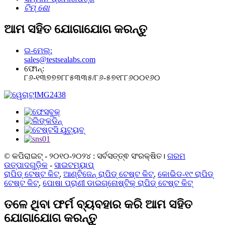
ଟିମ୍ ଶୋ
ଆମ ସହିତ ଯୋଗାଯୋଗ କରନ୍ତୁ
ଇ-ମେଲ୍:
sales@testsealabs.com
ଫୋନ୍:
୮୬-୧୩୭୭୭୮୮୫୩୩୫/୮୬-୫୭୧୮୮୬୦୦୧୬୦
© କପିରାଇଟ୍ - ୨୦୧୦-୨୦୨୪ : ସର୍ବସତ୍ତ୍ଵ ସଂରକ୍ଷିତ।
ଗରମ
ଉତ୍ପାଦଗୁଡ଼ିକ
-
ସାଇଟମ୍ୟାପ୍
ରାପିଡ୍ ଟେଷ୍ଟ କିଟ୍
,
ଆଣ୍ଟିଜେନ୍ ରାପିଡ୍ ଟେଷ୍ଟ କିଟ୍
,
କୋଭିଡ-୧୯ ରାପିଡ୍
ଟେଷ୍ଟ କିଟ୍
,
ପୋଷା ପ୍ରାଣୀ ଡାଇଗ୍ନୋଷ୍ଟିକ୍ ରାପିଡ୍ ଟେଷ୍ଟ କିଟ୍
ତଳେ ଥିବା ଫର୍ମ ବ୍ୟବହାର କରି ଆମ ସହିତ
ଯୋଗାଯୋଗ କରନ୍ତୁ