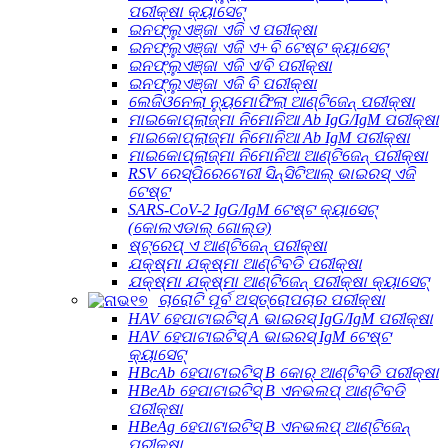
ପରୀକ୍ଷା କ୍ୟାସେଟ୍
ଇନଫ୍ଲୁଏଞ୍ଜା ଏଜି ଏ ପରୀକ୍ଷା
ଇନଫ୍ଲୁଏଞ୍ଜା ଏଜି ଏ+ବି ଟେଷ୍ଟ କ୍ୟାସେଟ୍
ଇନଫ୍ଲୁଏଞ୍ଜା ଏଜି ଏ/ବି ପରୀକ୍ଷା
ଇନଫ୍ଲୁଏଞ୍ଜା ଏଜି ବି ପରୀକ୍ଷା
ଲେଜିଓନେଲା ନ୍ୟୁମୋଫିଲା ଆଣ୍ଟିଜେନ୍ ପରୀକ୍ଷା
ମାଇକୋପ୍ଲାଜ୍ମା ନିମୋନିଆ Ab IgG/IgM ପରୀକ୍ଷା
ମାଇକୋପ୍ଲାଜ୍ମା ନିମୋନିଆ Ab IgM ପରୀକ୍ଷା
ମାଇକୋପ୍ଲାଜ୍ମା ନିମୋନିଆ ଆଣ୍ଟିଜେନ୍ ପରୀକ୍ଷା
RSV ରେସ୍ପିରେଟୋରୀ ସିନ୍ସିଟିଆଲ୍ ଭାଇରସ୍ ଏଜି
ଟେଷ୍ଟ
SARS-CoV-2 IgG/IgM ଟେଷ୍ଟ କ୍ୟାସେଟ୍
(କୋଲଏଡାଲ୍ ଗୋଲ୍ଡ)
ଷ୍ଟ୍ରେପ୍ ଏ ଆଣ୍ଟିଜେନ୍ ପରୀକ୍ଷା
ଯକ୍ଷ୍ମା ଯକ୍ଷ୍ମା ଆଣ୍ଟିବଡି ପରୀକ୍ଷା
ଯକ୍ଷ୍ମା ଯକ୍ଷ୍ମା ଆଣ୍ଟିଜେନ୍ ପରୀକ୍ଷା କ୍ୟାସେଟ୍
ଚାରୋଟି ପୂର୍ବ ଅସ୍ତ୍ରୋପଚାର ପରୀକ୍ଷା
HAV ହେପାଟାଇଟିସ୍ A ଭାଇରସ୍ IgG/IgM ପରୀକ୍ଷା
HAV ହେପାଟାଇଟିସ୍ A ଭାଇରସ୍ IgM ଟେଷ୍ଟ
କ୍ୟାସେଟ୍
HBcAb ହେପାଟାଇଟିସ୍ B କୋର୍ ଆଣ୍ଟିବଡି ପରୀକ୍ଷା
HBeAb ହେପାଟାଇଟିସ୍ B ଏନଭଲପ୍ ଆଣ୍ଟିବଡି
ପରୀକ୍ଷା
HBeAg ହେପାଟାଇଟିସ୍ B ଏନଭଲପ୍ ଆଣ୍ଟିଜେନ୍
ପରୀକ୍ଷା