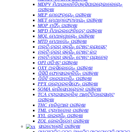
MDPV ମିଥାଇଲେନିଡିଓକ୍ସିପାଇରୋଭାଲେରୋନ୍
ପରୀକ୍ଷା
MEP ମେଫେଡ୍ରୋନ୍ ପରୀକ୍ଷା
MET ମେଥାମ୍ଫେଟାମାଇନ୍ ପରୀକ୍ଷା
MOP ମର୍ଫିନ୍ ପରୀକ୍ଷା
MPD ମିଥାଇଲଫେନିଡେଟ୍ ପରୀକ୍ଷା
MQL ମେଥାକ୍ୱାଲୋନ୍ ପରୀକ୍ଷା
MTD ମେଥାଡୋନ୍ ପରୀକ୍ଷା
ମଲ୍ଟି-ଡ୍ରଗ୍ ସ୍କ୍ରିନ୍ ଟେଷ୍ଟ କ୍ୟାସେଟ୍
ମଲ୍ଟି-ଡ୍ରଗ୍ ସ୍କ୍ରିନ୍ ଟେଷ୍ଟ କପ୍
ମଲ୍ଟି-ଡ୍ରଗ୍ ସ୍କ୍ରିନ୍ ଟେଷ୍ଟ ପ୍ୟାନେଲ୍
OPI ଓପିଏଟ୍ ପରୀକ୍ଷା
OXY ଅକ୍ସିକୋଡୋନ୍ ପରୀକ୍ଷା
ପିସିପି ଫେନସାଇକ୍ଲିଡିନ୍ ପରୀକ୍ଷା
ପିଜିବି ପ୍ରେଗାବାଲିନ୍ ପରୀକ୍ଷା
PPX ପ୍ରୋପ୍ରକ୍ସିଫେନ୍ ପରୀକ୍ଷା
SOMA କାରିସୋପ୍ରୋଡଲ୍ ପରୀକ୍ଷା
TCA ଟ୍ରାଇସାଇକ୍ଲିକ୍ ଆଣ୍ଟିଡିପ୍ରେସାଣ୍ଟ
ପରୀକ୍ଷା
THC ମାରିଜୁଆନା ପରୀକ୍ଷା
TML ଟ୍ରାମାଡୋଲ ପରୀକ୍ଷା
XYL ଜାଇଲାଜିନ୍ ପରୀକ୍ଷା
ZOL ଜୋଲପିଡେମ୍ ପରୀକ୍ଷା
ସାଇଟୋଲୋଜି ପରୀକ୍ଷା
ସ୍ୱୟଂଚାଳିତ ତରଳ-ଆଧାରିତ ସାଇଟୋଲୋଜି ସ୍ଲାଇଡ୍