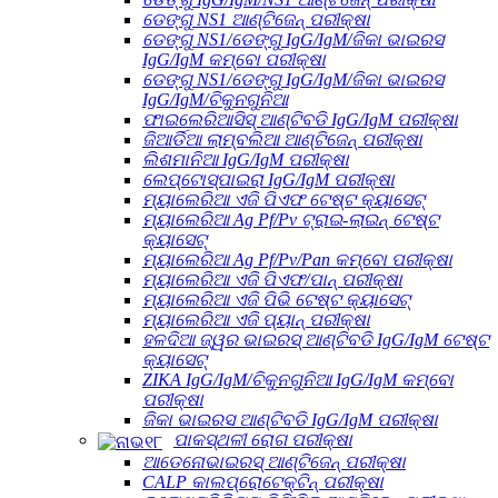
ଡେଙ୍ଗୁ NS1 ଆଣ୍ଟିଜେନ୍ ପରୀକ୍ଷା
ଡେଙ୍ଗୁ NS1/ଡେଙ୍ଗୁ IgG/IgM/ଜିକା ଭାଇରସ
IgG/IgM କମ୍ବୋ ପରୀକ୍ଷା
ଡେଙ୍ଗୁ NS1/ଡେଙ୍ଗୁ IgG/IgM/ଜିକା ଭାଇରସ
IgG/IgM/ଚିକୁନଗୁନିଆ
ଫାଇଲେରିଆସିସ୍ ଆଣ୍ଟିବଡି IgG/IgM ପରୀକ୍ଷା
ଜିଆର୍ଡିଆ ଲାମ୍ବଲିଆ ଆଣ୍ଟିଜେନ୍ ପରୀକ୍ଷା
ଲିଶମାନିଆ IgG/IgM ପରୀକ୍ଷା
ଲେପ୍ଟୋସ୍ପାଇରା IgG/IgM ପରୀକ୍ଷା
ମ୍ୟାଲେରିଆ ଏଜି ପିଏଫ ଟେଷ୍ଟ କ୍ୟାସେଟ୍
ମ୍ୟାଲେରିଆ Ag Pf/Pv ଟ୍ରାଇ-ଲାଇନ୍ ଟେଷ୍ଟ
କ୍ୟାସେଟ୍
ମ୍ୟାଲେରିଆ Ag Pf/Pv/Pan କମ୍ବୋ ପରୀକ୍ଷା
ମ୍ୟାଲେରିଆ ଏଜି ପିଏଫ/ପାନ୍ ପରୀକ୍ଷା
ମ୍ୟାଲେରିଆ ଏଜି ପିଭି ଟେଷ୍ଟ କ୍ୟାସେଟ୍
ମ୍ୟାଲେରିଆ ଏଜି ପ୍ୟାନ୍ ପରୀକ୍ଷା
ହଳଦିଆ ଜ୍ୱର ଭାଇରସ୍ ଆଣ୍ଟିବଡି IgG/IgM ଟେଷ୍ଟ
କ୍ୟାସେଟ୍
ZIKA IgG/IgM/ଚିକୁନଗୁନିଆ IgG/IgM କମ୍ବୋ
ପରୀକ୍ଷା
ଜିକା ଭାଇରସ ଆଣ୍ଟିବଡି IgG/IgM ପରୀକ୍ଷା
ପାକସ୍ଥଳୀ ରୋଗ ପରୀକ୍ଷା
ଆଡେନୋଭାଇରସ୍ ଆଣ୍ଟିଜେନ୍ ପରୀକ୍ଷା
CALP କାଲପ୍ରୋଟେକ୍ଟିନ୍ ପରୀକ୍ଷା