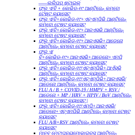
——ଲଲିପପ୍ ଷ୍ଟାଇଲ୍
ଫ୍ଲୁ ଏ/ବି + କୋଭିଡ-୧୯ ଆଣ୍ଟିଜେନ୍ କମ୍ବୋ
ଟେଷ୍ଟ କ୍ୟାସେଟ୍
ଫ୍ଲୁ ଏ/ବି+କୋଭିଡ-୧୯+ଏଚ୍ଏମ୍ପିଭି ଆଣ୍ଟିଜେନ୍
କମ୍ବୋ ଟେଷ୍ଟ କ୍ୟାସେଟ୍
ଫ୍ଲୁ ଏ/ବି+କୋଭିଡ-୧୯+ଆରଏସଭି ଆଣ୍ଟିଜେନ୍
କମ୍ବୋ ଟେଷ୍ଟ କ୍ୟାସେଟ୍
ଫ୍ଲୁ ଏ/ବି+କୋଭିଡ-୧୯+ଆରଏସଭି+ଆଡେନୋ
ଆଣ୍ଟିଜେନ୍ କମ୍ବୋ ଟେଷ୍ଟ କ୍ୟାସେଟ୍
ଫ୍ଲୁ ଏ/
ବି+କୋଭିଡ-୧୯+ଆରଏସଭି+ଆଡେନୋ+ଏମପି
ଆଣ୍ଟିଜେନ୍ କମ୍ବୋ ଟେଷ୍ଟ କ୍ୟାସେଟ୍
ଫ୍ଲୁ ଏ/ବି+କୋଭିଡ-୧୯/ଏଚ୍ଏମ୍ପିଭି+ଆର୍ଏସ୍ଭି
ଆଣ୍ଟିଜେନ୍ କମ୍ବୋ ଟେଷ୍ଟ କ୍ୟାସେଟ୍
ଫ୍ଲୁ ଏ/ବି+କୋଭିଡ-୧୯/ଏଚ୍ଏମ୍ପିଭି+ଆରଏସଭି/
ଆଡେନୋ ଆଣ୍ଟିଜେନ୍ କମ୍ବୋ ଟେଷ୍ଟ କ୍ୟାସେଟ୍
FLU A / B + COVID-19 / HMPV + RSV /
ଆଡେନୋ + MP / HRV + HPIV / BoV ଆଣ୍ଟିଜେନ୍
କମ୍ବୋ ଟେଷ୍ଟ କ୍ୟାସେଟ୍ |
ଫ୍ଲୁ ଏ/ବି+କୋଭିଡ-୧୯/ଏମ୍ପି+ଆରଏସଭି/
ଆଡେନୋ+ଏଚ୍ଏମପିଭି ଆଣ୍ଟିଜେନ୍ କମ୍ବୋ ଟେଷ୍ଟ
କ୍ୟାସେଟ୍
FLU A/B+RSV ଆଣ୍ଟିଜେନ୍ କମ୍ବୋ ଟେଷ୍ଟ
କ୍ୟାସେଟ୍
ମାନବ ମେଟାପ୍ନ୍ୟୁମୋଭାଇରସ୍ ଆଣ୍ଟିଜେନ୍