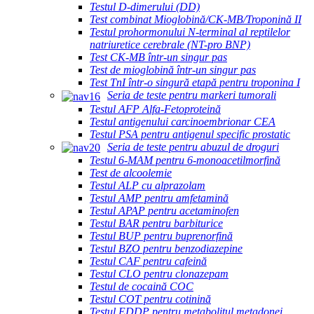
Testul D-dimerului (DD)
Test combinat Mioglobină/CK-MB/Troponină II
Testul prohormonului N-terminal al reptilelor
natriuretice cerebrale (NT-pro BNP)
Test CK-MB într-un singur pas
Test de mioglobină într-un singur pas
Test TnI într-o singură etapă pentru troponina I
Seria de teste pentru markeri tumorali
Testul AFP Alfa-Fetoproteină
Testul antigenului carcinoembrionar CEA
Testul PSA pentru antigenul specific prostatic
Seria de teste pentru abuzul de droguri
Testul 6-MAM pentru 6-monoacetilmorfină
Test de alcoolemie
Testul ALP cu alprazolam
Testul AMP pentru amfetamină
Testul APAP pentru acetaminofen
Testul BAR pentru barbiturice
Testul BUP pentru buprenorfină
Testul BZO pentru benzodiazepine
Testul CAF pentru cafeină
Testul CLO pentru clonazepam
Testul de cocaină COC
Testul COT pentru cotinină
Testul EDDP pentru metabolitul metadonei