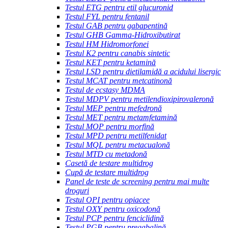
Testul ETG pentru etil glucuronid
Testul FYL pentru fentanil
Testul GAB pentru gabapentină
Testul GHB Gamma-Hidroxibutirat
Testul HM Hidromorfonei
Testul K2 pentru canabis sintetic
Testul KET pentru ketamină
Testul LSD pentru dietilamidă a acidului lisergic
Testul MCAT pentru metcatinonă
Testul de ecstasy MDMA
Testul MDPV pentru metilendioxipirovaleronă
Testul MEP pentru mefedronă
Testul MET pentru metamfetamină
Testul MOP pentru morfină
Testul MPD pentru metilfenidat
Testul MQL pentru metacualonă
Testul MTD cu metadonă
Casetă de testare multidrog
Cupă de testare multidrog
Panel de teste de screening pentru mai multe
droguri
Testul OPI pentru opiacee
Testul OXY pentru oxicodonă
Testul PCP pentru fenciclidină
Testul PGB pentru pregabalină