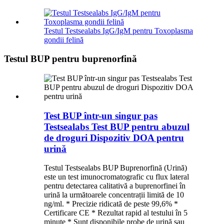
Testul Testsealabs IgG/IgM pentru Toxoplasma
gondii felină
Testul BUP pentru buprenorfină
Test BUP într-un singur pas
Testsealabs Test BUP pentru abuzul
de droguri Dispozitiv DOA pentru
urină
Testul Testsealabs BUP Buprenorfină (Urină)
este un test imunocromatografic cu flux lateral
pentru detectarea calitativă a buprenorfinei în
urină la următoarele concentrații limită de 10
ng/ml. * Precizie ridicată de peste 99,6% *
Certificare CE * Rezultat rapid al testului în 5
minute * Sunt disponibile probe de urină sau