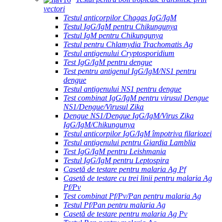
vectori
Testul anticorpilor Chagas IgG/IgM
Testul IgG/IgM pentru Chikungunya
Testul IgM pentru Chikungunya
Testul pentru Chlamydia Trachomatis Ag
Testul antigenului Cryptosporidium
Test IgG/IgM pentru dengue
Test pentru antigenul IgG/IgM/NS1 pentru
dengue
Testul antigenului NS1 pentru dengue
Test combinat IgG/IgM pentru virusul Dengue
NS1/Dengue/Virusul Zika
Dengue NS1/Dengue IgG/IgM/Virus Zika
IgG/IgM/Chikungunya
Testul anticorpilor IgG/IgM împotriva filariozei
Testul antigenului pentru Giardia Lamblia
Test IgG/IgM pentru Leishmania
Testul IgG/IgM pentru Leptospira
Casetă de testare pentru malaria Ag Pf
Casetă de testare cu trei linii pentru malaria Ag
Pf/Pv
Test combinat Pf/Pv/Pan pentru malaria Ag
Testul Pf/Pan pentru malaria Ag
Casetă de testare pentru malaria Ag Pv