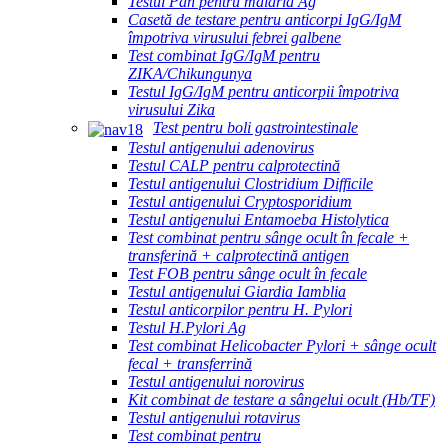
Testul Pan pentru malaria Ag
Casetă de testare pentru anticorpi IgG/IgM
împotriva virusului febrei galbene
Test combinat IgG/IgM pentru
ZIKA/Chikungunya
Testul IgG/IgM pentru anticorpii împotriva
virusului Zika
Test pentru boli gastrointestinale
Testul antigenului adenovirus
Testul CALP pentru calprotectină
Testul antigenului Clostridium Difficile
Testul antigenului Cryptosporidium
Testul antigenului Entamoeba Histolytica
Test combinat pentru sânge ocult în fecale +
transferină + calprotectină antigen
Test FOB pentru sânge ocult în fecale
Testul antigenului Giardia Iamblia
Testul anticorpilor pentru H. Pylori
Testul H.Pylori Ag
Test combinat Helicobacter Pylori + sânge ocult
fecal + transferrină
Testul antigenului norovirus
Kit combinat de testare a sângelui ocult (Hb/TF)
Testul antigenului rotavirus
Test combinat pentru