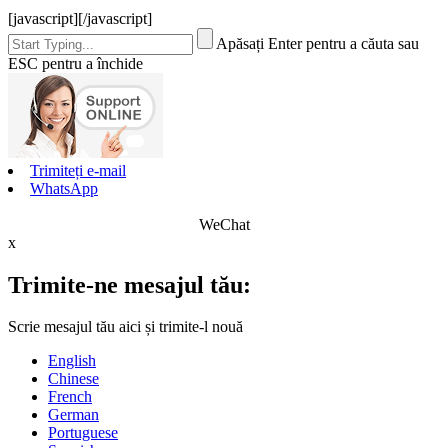
[javascript]
[/javascript]
Apăsați Enter pentru a căuta sau
ESC pentru a închide
Trimiteți e-mail
WhatsApp
WeChat
x
Trimite-ne mesajul tău:
Scrie mesajul tău aici și trimite-l nouă
English
Chinese
French
German
Portuguese