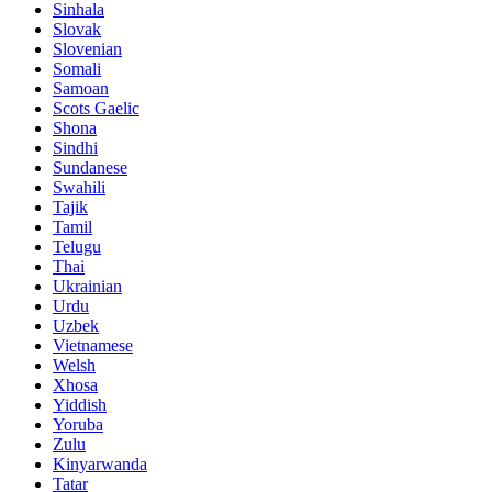
Sinhala
Slovak
Slovenian
Somali
Samoan
Scots Gaelic
Shona
Sindhi
Sundanese
Swahili
Tajik
Tamil
Telugu
Thai
Ukrainian
Urdu
Uzbek
Vietnamese
Welsh
Xhosa
Yiddish
Yoruba
Zulu
Kinyarwanda
Tatar