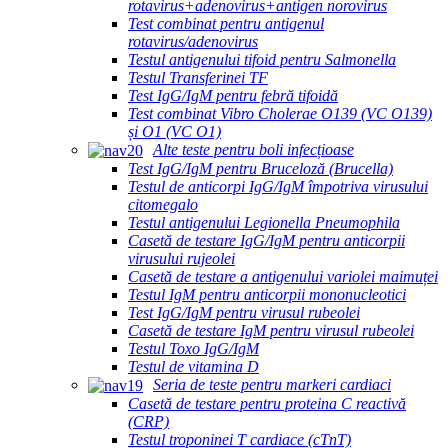
rotavirus+adenovirus+antigen norovirus
Test combinat pentru antigenul
rotavirus/adenovirus
Testul antigenului tifoid pentru Salmonella
Testul Transferinei TF
Test IgG/IgM pentru febră tifoidă
Test combinat Vibro Cholerae O139 (VC O139)
și O1 (VC O1)
Alte teste pentru boli infecțioase
Test IgG/IgM pentru Bruceloză (Brucella)
Testul de anticorpi IgG/IgM împotriva virusului
citomegalo
Testul antigenului Legionella Pneumophila
Casetă de testare IgG/IgM pentru anticorpii
virusului rujeolei
Casetă de testare a antigenului variolei maimuței
Testul IgM pentru anticorpii mononucleotici
Test IgG/IgM pentru virusul rubeolei
Casetă de testare IgM pentru virusul rubeolei
Testul Toxo IgG/IgM
Testul de vitamina D
Seria de teste pentru markeri cardiaci
Casetă de testare pentru proteina C reactivă
(CRP)
Testul troponinei T cardiace (cTnT)