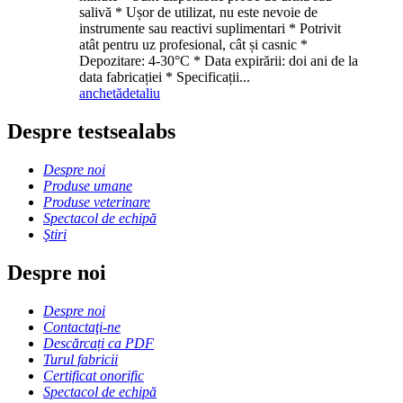
salivă * Ușor de utilizat, nu este nevoie de
instrumente sau reactivi suplimentari * Potrivit
atât pentru uz profesional, cât și casnic *
Depozitare: 4-30°C * Data expirării: doi ani de la
data fabricației * Specificații...
anchetă
detaliu
Despre testsealabs
Despre noi
Produse umane
Produse veterinare
Spectacol de echipă
Ştiri
Despre noi
Despre noi
Contactaţi-ne
Descărcați ca PDF
Turul fabricii
Certificat onorific
Spectacol de echipă