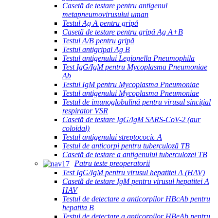
Casetă de testare pentru antigenul
metapneumovirusului uman
Testul Ag A pentru gripă
Casetă de testare pentru gripă Ag A+B
Testul A/B pentru gripă
Testul antigripal Ag B
Testul antigenului Legionella Pneumophila
Test IgG/IgM pentru Mycoplasma Pneumoniae
Ab
Testul IgM pentru Mycoplasma Pneumoniae
Testul antigenului Mycoplasma Pneumoniae
Testul de imunoglobulină pentru virusul sincițial
respirator VSR
Casetă de testare IgG/IgM SARS-CoV-2 (aur
coloidal)
Testul antigenului streptococic A
Testul de anticorpi pentru tuberculoză TB
Casetă de testare a antigenului tuberculozei TB
Patru teste preoperatorii
Test IgG/IgM pentru virusul hepatitei A (HAV)
Casetă de testare IgM pentru virusul hepatitei A
HAV
Testul de detectare a anticorpilor HBcAb pentru
hepatita B
Testul de detectare a anticorpilor HBeAb pentru