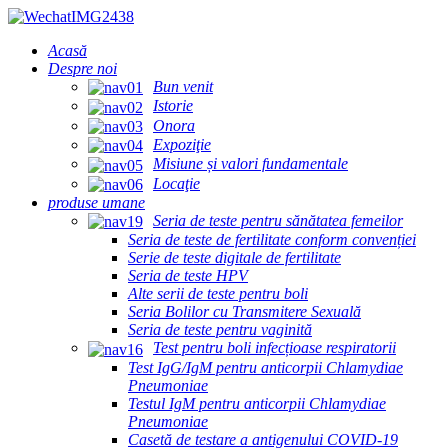
Acasă
Despre noi
Bun venit
Istorie
Onora
Expoziţie
Misiune și valori fundamentale
Locaţie
produse umane
Seria de teste pentru sănătatea femeilor
Seria de teste de fertilitate conform convenției
Serie de teste digitale de fertilitate
Seria de teste HPV
Alte serii de teste pentru boli
Seria Bolilor cu Transmitere Sexuală
Seria de teste pentru vaginită
Test pentru boli infecțioase respiratorii
Test IgG/IgM pentru anticorpii Chlamydiae
Pneumoniae
Testul IgM pentru anticorpii Chlamydiae
Pneumoniae
Casetă de testare a antigenului COVID-19