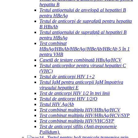
hepatita B
Testul antigenului de anvelopă al hepatitei B
pentru HBeAg
Testul de anticorpi de suprafață pentru hepatita
B HBsAb
Testul antigenului de suprafață al hepatitei B
pentru HBsAg
Test combinat
HBsAg/HBsAb/HBeAg//HBeAb/HBcAb 5 în 1
pentru VHB
Casetă de testare combinată HBsAg/HCV
Testul anticorpilor pentru virusul hepatitei C
(VHC)
Testul de anticorpi HIV 1+2
Testul IgM pentru anticorpii IgM împotriva
virusului hepatitei E
Test de anticorpi HIV 1/2 în trei linii
Testul de anticorpi HIV 1/2/O
Testul HIV Ag/Ab
Test combinat multiplu HIV/HBsAg/HCV
Test combinat multiplu HIV/HBsAg/HCV/SYP
Test combinat multiplu HIV/VHC/SYP
Test de anticorpi sifilis (Anti-treponemie
Pallidum).
Testul pentru boli tropicale transmise prin