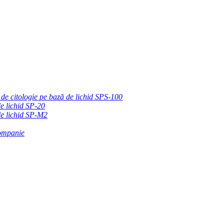
 de citologie pe bază de lichid SPS-100
de lichid SP-20
de lichid SP-M2
companie