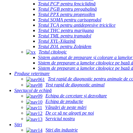
Testul PCP pentru fenciclidină
Testul PGB pentru pregabalină
Testul PPX pentru proproxifen
Testul SOMA pentru carisoprodol
Testul TCA pentru antidepresive triciclice
Testul THC pentru marijuana
Testul TML pentru tramadol
Testul XYL-Xilazină
Testul ZOL pentru Zolpidem
Testul citologic
Sistem automat de preparare și colorare a lamelor
Sistem de preparare a lamelor citologice pe bază 
Sistem de preparare a lamelor citologice pe bază 
Produse veterinare
Test rapid de diagnostic pentru animale de 
Test rapid de diagnostic animal
Spectacol de echipă
Echipa de cercetare și dezvoltare
Echipa de producție
Vânzări de peste mări
De ce să ne alegeți pe noi
Serviciul nostru
Ştiri
Știri din industrie