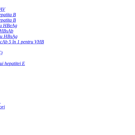
HAV
epatita B
epatita B
tru HBeAg
B HBsAb
ntru HBsAg
Ab 5 în 1 pentru VHB
C)
ui hepatitei E
.
ori