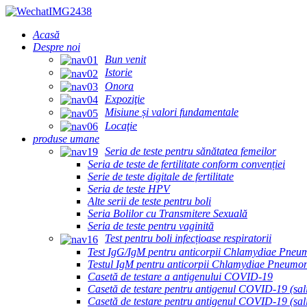
Acasă
Despre noi
Bun venit
Istorie
Onora
Expoziţie
Misiune și valori fundamentale
Locaţie
produse umane
Seria de teste pentru sănătatea femeilor
Seria de teste de fertilitate conform convenției
Serie de teste digitale de fertilitate
Seria de teste HPV
Alte serii de teste pentru boli
Seria Bolilor cu Transmitere Sexuală
Seria de teste pentru vaginită
Test pentru boli infecțioase respiratorii
Test IgG/IgM pentru anticorpii Chlamydiae Pneu
Testul IgM pentru anticorpii Chlamydiae Pneumo
Casetă de testare a antigenului COVID-19
Casetă de testare pentru antigenul COVID-19 (sal
Casetă de testare pentru antigenul COVID-19 (sali