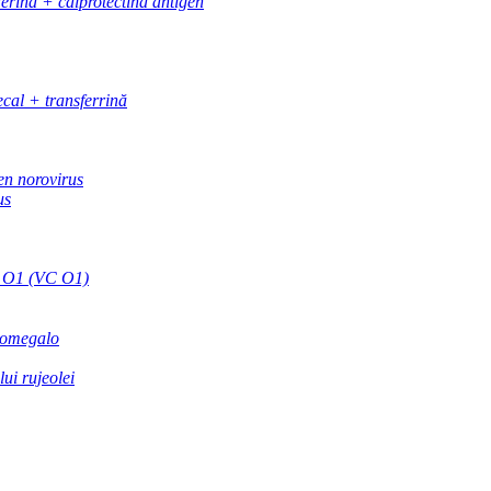
ferină + calprotectină antigen
ecal + transferrină
en norovirus
us
i O1 (VC O1)
itomegalo
ui rujeolei