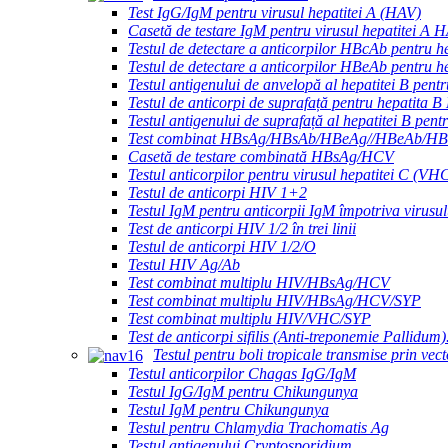
Test IgG/IgM pentru virusul hepatitei A (HAV)
Casetă de testare IgM pentru virusul hepatitei A 
Testul de detectare a anticorpilor HBcAb pentru h
Testul de detectare a anticorpilor HBeAb pentru h
Testul antigenului de anvelopă al hepatitei B pen
Testul de anticorpi de suprafață pentru hepatita 
Testul antigenului de suprafață al hepatitei B pe
Test combinat HBsAg/HBsAb/HBeAg//HBeAb/HBc
Casetă de testare combinată HBsAg/HCV
Testul anticorpilor pentru virusul hepatitei C (VH
Testul de anticorpi HIV 1+2
Testul IgM pentru anticorpii IgM împotriva virusul
Test de anticorpi HIV 1/2 în trei linii
Testul de anticorpi HIV 1/2/O
Testul HIV Ag/Ab
Test combinat multiplu HIV/HBsAg/HCV
Test combinat multiplu HIV/HBsAg/HCV/SYP
Test combinat multiplu HIV/VHC/SYP
Test de anticorpi sifilis (Anti-treponemie Pallidum)
Testul pentru boli tropicale transmise prin vect
Testul anticorpilor Chagas IgG/IgM
Testul IgG/IgM pentru Chikungunya
Testul IgM pentru Chikungunya
Testul pentru Chlamydia Trachomatis Ag
Testul antigenului Cryptosporidium