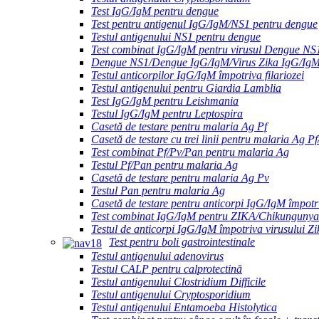
Test IgG/IgM pentru dengue
Test pentru antigenul IgG/IgM/NS1 pentru dengue
Testul antigenului NS1 pentru dengue
Test combinat IgG/IgM pentru virusul Dengue NS
Dengue NS1/Dengue IgG/IgM/Virus Zika IgG/Ig
Testul anticorpilor IgG/IgM împotriva filariozei
Testul antigenului pentru Giardia Lamblia
Test IgG/IgM pentru Leishmania
Testul IgG/IgM pentru Leptospira
Casetă de testare pentru malaria Ag Pf
Casetă de testare cu trei linii pentru malaria Ag P
Test combinat Pf/Pv/Pan pentru malaria Ag
Testul Pf/Pan pentru malaria Ag
Casetă de testare pentru malaria Ag Pv
Testul Pan pentru malaria Ag
Casetă de testare pentru anticorpi IgG/IgM împotri
Test combinat IgG/IgM pentru ZIKA/Chikungunya
Testul de anticorpi IgG/IgM împotriva virusului Zi
Test pentru boli gastrointestinale
Testul antigenului adenovirus
Testul CALP pentru calprotectină
Testul antigenului Clostridium Difficile
Testul antigenului Cryptosporidium
Testul antigenului Entamoeba Histolytica