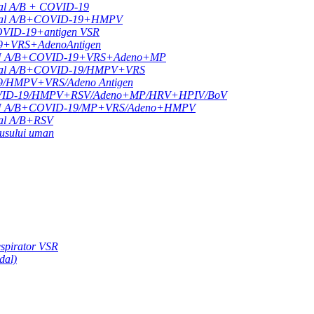
ipal A/B + COVID-19
 gripal A/B+COVID-19+HMPV
COVID-19+antigen VSR
19+VRS+AdenoAntigen
ul FLU A/B+COVID-19+VRS+Adeno+MP
 gripal A/B+COVID-19/HMPV+VRS
19/HMPV+VRS/Adeno Antigen
B+COVID-19/HMPV+RSV/Adeno+MP/HRV+HPIV/BoV
ul FLU A/B+COVID-19/MP+VRS/Adeno+HMPV
ipal A/B+RSV
rusului uman
respirator VSR
dal)