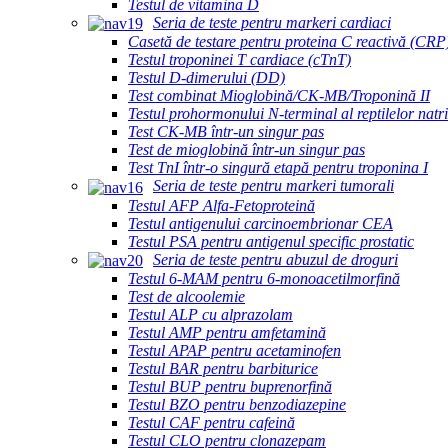
Testul de vitamina D
Seria de teste pentru markeri cardiaci
Casetă de testare pentru proteina C reactivă (CRP
Testul troponinei T cardiace (cTnT)
Testul D-dimerului (DD)
Test combinat Mioglobină/CK-MB/Troponină II
Testul prohormonului N-terminal al reptilelor nat
Test CK-MB într-un singur pas
Test de mioglobină într-un singur pas
Test TnI într-o singură etapă pentru troponina I
Seria de teste pentru markeri tumorali
Testul AFP Alfa-Fetoproteină
Testul antigenului carcinoembrionar CEA
Testul PSA pentru antigenul specific prostatic
Seria de teste pentru abuzul de droguri
Testul 6-MAM pentru 6-monoacetilmorfină
Test de alcoolemie
Testul ALP cu alprazolam
Testul AMP pentru amfetamină
Testul APAP pentru acetaminofen
Testul BAR pentru barbiturice
Testul BUP pentru buprenorfină
Testul BZO pentru benzodiazepine
Testul CAF pentru cafeină
Testul CLO pentru clonazepam