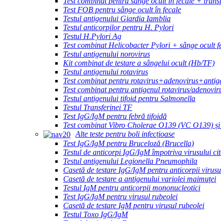
Test combinat pentru sânge ocult în fecale + trans
Test FOB pentru sânge ocult în fecale
Testul antigenului Giardia Iamblia
Testul anticorpilor pentru H. Pylori
Testul H.Pylori Ag
Test combinat Helicobacter Pylori + sânge ocult f
Testul antigenului norovirus
Kit combinat de testare a sângelui ocult (Hb/TF)
Testul antigenului rotavirus
Test combinat pentru rotavirus+adenovirus+antig
Test combinat pentru antigenul rotavirus/adenovir
Testul antigenului tifoid pentru Salmonella
Testul Transferinei TF
Test IgG/IgM pentru febră tifoidă
Test combinat Vibro Cholerae O139 (VC O139) ș
Alte teste pentru boli infecțioase
Test IgG/IgM pentru Bruceloză (Brucella)
Testul de anticorpi IgG/IgM împotriva virusului c
Testul antigenului Legionella Pneumophila
Casetă de testare IgG/IgM pentru anticorpii virusul
Casetă de testare a antigenului variolei maimuței
Testul IgM pentru anticorpii mononucleotici
Test IgG/IgM pentru virusul rubeolei
Casetă de testare IgM pentru virusul rubeolei
Testul Toxo IgG/IgM