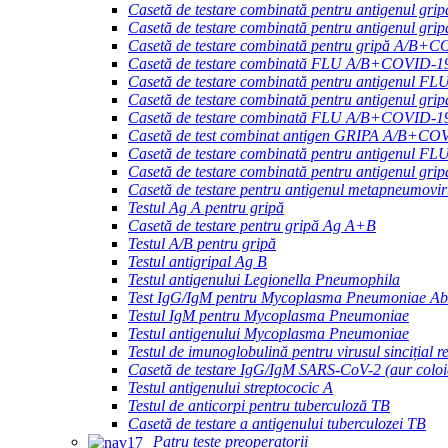
Casetă de testare combinată pentru antigenul gr
Casetă de testare combinată pentru antigenul
Casetă de testare combinată pentru gripă A/B+
Casetă de testare combinată FLU A/B+COVID-
Casetă de testare combinată pentru antigen
Casetă de testare combinată pentru antigenul
Casetă de testare combinată FLU A/B+COVID-
Casetă de test combinat antigen GRIPA A/
Casetă de testare combinată pentru antigen
Casetă de testare combinată pentru antigenul gr
Casetă de testare pentru antigenul metapneumovi
Testul Ag A pentru gripă
Casetă de testare pentru gripă Ag A+B
Testul A/B pentru gripă
Testul antigripal Ag B
Testul antigenului Legionella Pneumophila
Test IgG/IgM pentru Mycoplasma Pneumoniae Ab
Testul IgM pentru Mycoplasma Pneumoniae
Testul antigenului Mycoplasma Pneumoniae
Testul de imunoglobulină pentru virusul sincițial 
Casetă de testare IgG/IgM SARS-CoV-2 (aur coloi
Testul antigenului streptococic A
Testul de anticorpi pentru tuberculoză TB
Casetă de testare a antigenului tuberculozei TB
Patru teste preoperatorii