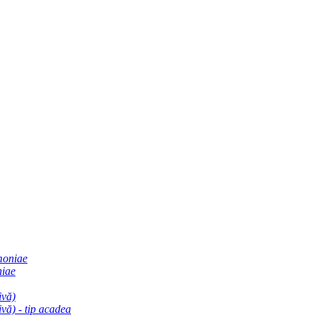
moniae
niae
ivă)
vă) - tip acadea