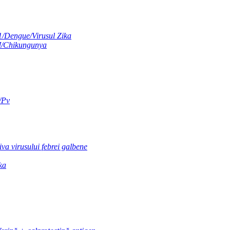
1/Dengue/Virusul Zika
M/Chikungunya
f/Pv
va virusului febrei galbene
ka