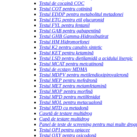
Testul de cocaină COC
Testul COT pentru cotinină
Testul EDDP pentru metabolitul metadonei
Testul ETG pentru etil glucuronid
Testul FYL pentru fentanil
Testul GAB pentru gabapentină
Testul GHB Gamma-Hidroxibutirat
Testul HM Hidromorfonei
Testul K2 pentru canabis sintetic
Testul KET pentru ketamină
Testul LSD pentru dietilamidă a acidului lisergic
Testul MCAT pentru metcatinonă
Testul de ecstasy MDMA
Testul MDPV pentru metilendioxipirovaleronă
Testul MEP pentru mefedronă
Testul MET pentru metamfetamină
Testul MOP pentru morfină
Testul MPD pentru metilfenidat
Testul MQL pentru metacualonă
Testul MTD cu metadonă
Casetă de testare multidrog
Cupă de testare multidrog
Panel de teste de screening pentru mai multe drog
Testul OPI pentru opiacee
Testul OXY pentru oxicodonă