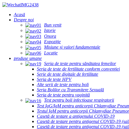
Acasă
Despre noi
Bun venit
Istorie
Onora
Expoziţie
Misiune și valori fundamentale
Locaţie
produse umane
Seria de teste pentru sănătatea femeilor
Seria de teste de fertilitate conform convenției
Serie de teste digitale de fertilitate
Seria de teste HPV
Alte serii de teste pentru boli
Seria Bolilor cu Transmitere Sexuală
Seria de teste pentru vaginită
Test pentru boli infecțioase respiratorii
Test IgG/IgM pentru anticorpii Chlamydiae Pneu
Testul IgM pentru anticorpii Chlamydiae Pneumo
Casetă de testare a antigenului COVID-19
Casetă de testare pentru antigenul COVID-19 (sal
Casetă de testare pentru antigenul COVID-19 (sali