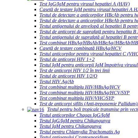
Test IgG/IgM pentru virusul hepatitei A (HAV)
Casetă de testare IgM pentru virusul hepatitei A 
Testul de detectare a anticorpilor HBcAb pentru h
Testul de detectare a anticorpilor HBeAb pentru h
Testul antigenului de anvelopă al hepatitei B pen
Testul de anticorpi de suprafață pentru hepatita 
Testul antigenului de suprafață al hepatitei B pe
Test combinat HBsAg/HBsAb/HBeAg//HBeAb/HBc
Casetă de testare combinată HBsAg/HCV
Testul anticorpilor pentru virusul hepatitei C (VH
Testul de anticorpi HIV 1+2
Testul IgM pentru anticorpii IgM împotriva virusul
Test de anticorpi HIV 1/2 în trei linii
Testul de anticorpi HIV 1/2/O
Testul HIV Ag/Ab
Test combinat multiplu HIV/HBsAg/HCV
Test combinat multiplu HIV/HBsAg/HCV/SYP
Test combinat multiplu HIV/VHC/SYP
Test de anticorpi sifilis (Anti-treponemie Pallidum)
Testul pentru boli tropicale transmise prin vect
Testul anticorpilor Chagas IgG/IgM
Testul IgG/IgM pentru Chikungunya
Testul IgM pentru Chikungunya
Testul pentru Chlamydia Trachomatis Ag
Testul antigenului Cryptosporidium