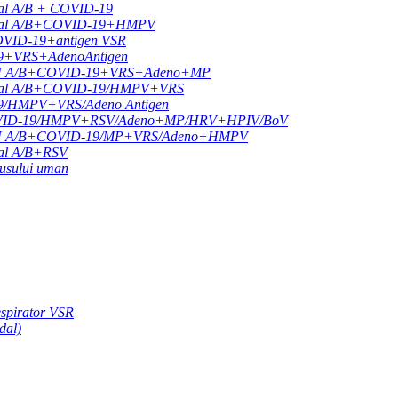
ipal A/B + COVID-19
 gripal A/B+COVID-19+HMPV
COVID-19+antigen VSR
19+VRS+AdenoAntigen
ul FLU A/B+COVID-19+VRS+Adeno+MP
 gripal A/B+COVID-19/HMPV+VRS
19/HMPV+VRS/Adeno Antigen
B+COVID-19/HMPV+RSV/Adeno+MP/HRV+HPIV/BoV
ul FLU A/B+COVID-19/MP+VRS/Adeno+HMPV
ipal A/B+RSV
rusului uman
respirator VSR
dal)