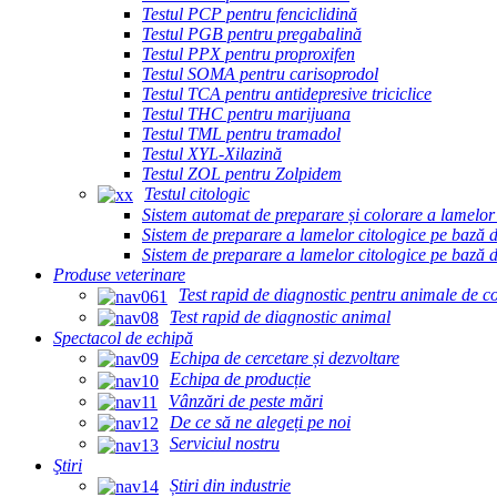
Testul PCP pentru fenciclidină
Testul PGB pentru pregabalină
Testul PPX pentru proproxifen
Testul SOMA pentru carisoprodol
Testul TCA pentru antidepresive triciclice
Testul THC pentru marijuana
Testul TML pentru tramadol
Testul XYL-Xilazină
Testul ZOL pentru Zolpidem
Testul citologic
Sistem automat de preparare și colorare a lamelor
Sistem de preparare a lamelor citologice pe bază 
Sistem de preparare a lamelor citologice pe bază 
Produse veterinare
Test rapid de diagnostic pentru animale de 
Test rapid de diagnostic animal
Spectacol de echipă
Echipa de cercetare și dezvoltare
Echipa de producție
Vânzări de peste mări
De ce să ne alegeți pe noi
Serviciul nostru
Ştiri
Știri din industrie