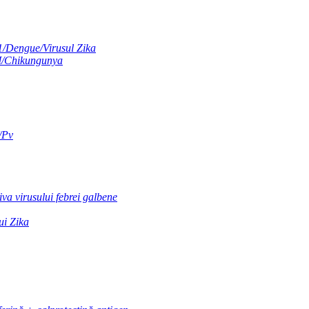
1/Dengue/Virusul Zika
M/Chikungunya
f/Pv
va virusului febrei galbene
ui Zika