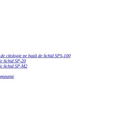
 de citologie pe bază de lichid SPS-100
de lichid SP-20
de lichid SP-M2
companie