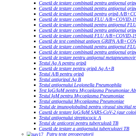
Casetă de testare combinată pentru antigenul gr
Casetă de testare combinată pentru antigenul
Casetă de testare combinată pentru gripă A/B+
Casetă de testare combinată FLU A/B+COVID-
Casetă de testare combinată pentru antigen
Casetă de testare combinată pentru antigenul
Casetă de testare combinată FLU A/B+COVID-
Casetă de test combinat antigen GRIPA A/
Casetă de testare combinată pentru antigen
Casetă de testare combinată pentru antigenul gr
Casetă de testare pentru antigenul metapneumovi
Testul Ag A pentru gripă
Casetă de testare pentru gripă Ag A+B
Testul A/B pentru gripă
Testul antigripal Ag B
Testul antigenului Legionella Pneumophila
Test IgG/IgM pentru Mycoplasma Pneumoniae Ab
Testul IgM pentru Mycoplasma Pneumoniae
Testul antigenului Mycoplasma Pneumoniae
Testul de imunoglobulină pentru virusul sincițial 
Casetă de testare IgG/IgM SARS-CoV-2 (aur coloi
Testul antigenului streptococic A
Testul de anticorpi pentru tuberculoză TB
Casetă de testare a antigenului tuberculozei TB
Patru teste preoperatorii