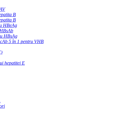
HAV
epatita B
epatita B
tru HBeAg
B HBsAb
ntru HBsAg
Ab 5 în 1 pentru VHB
C)
ui hepatitei E
.
ori