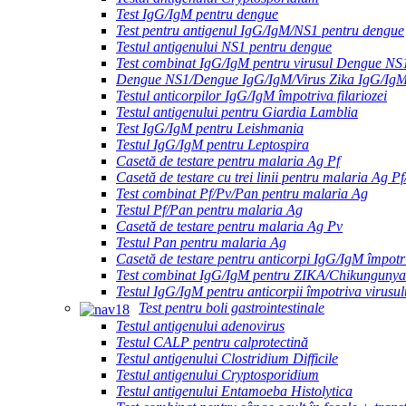
Test IgG/IgM pentru dengue
Test pentru antigenul IgG/IgM/NS1 pentru dengue
Testul antigenului NS1 pentru dengue
Test combinat IgG/IgM pentru virusul Dengue NS
Dengue NS1/Dengue IgG/IgM/Virus Zika IgG/Ig
Testul anticorpilor IgG/IgM împotriva filariozei
Testul antigenului pentru Giardia Lamblia
Test IgG/IgM pentru Leishmania
Testul IgG/IgM pentru Leptospira
Casetă de testare pentru malaria Ag Pf
Casetă de testare cu trei linii pentru malaria Ag P
Test combinat Pf/Pv/Pan pentru malaria Ag
Testul Pf/Pan pentru malaria Ag
Casetă de testare pentru malaria Ag Pv
Testul Pan pentru malaria Ag
Casetă de testare pentru anticorpi IgG/IgM împotri
Test combinat IgG/IgM pentru ZIKA/Chikungunya
Testul IgG/IgM pentru anticorpii împotriva virusul
Test pentru boli gastrointestinale
Testul antigenului adenovirus
Testul CALP pentru calprotectină
Testul antigenului Clostridium Difficile
Testul antigenului Cryptosporidium
Testul antigenului Entamoeba Histolytica