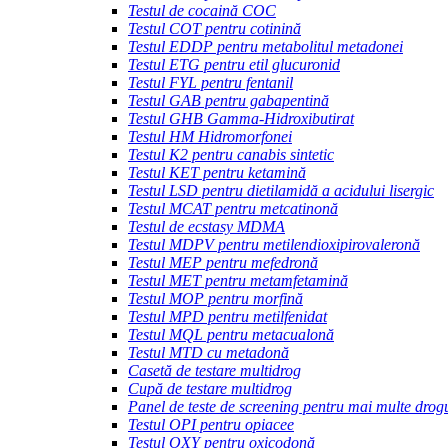
Testul de cocaină COC
Testul COT pentru cotinină
Testul EDDP pentru metabolitul metadonei
Testul ETG pentru etil glucuronid
Testul FYL pentru fentanil
Testul GAB pentru gabapentină
Testul GHB Gamma-Hidroxibutirat
Testul HM Hidromorfonei
Testul K2 pentru canabis sintetic
Testul KET pentru ketamină
Testul LSD pentru dietilamidă a acidului lisergic
Testul MCAT pentru metcatinonă
Testul de ecstasy MDMA
Testul MDPV pentru metilendioxipirovaleronă
Testul MEP pentru mefedronă
Testul MET pentru metamfetamină
Testul MOP pentru morfină
Testul MPD pentru metilfenidat
Testul MQL pentru metacualonă
Testul MTD cu metadonă
Casetă de testare multidrog
Cupă de testare multidrog
Panel de teste de screening pentru mai multe drog
Testul OPI pentru opiacee
Testul OXY pentru oxicodonă