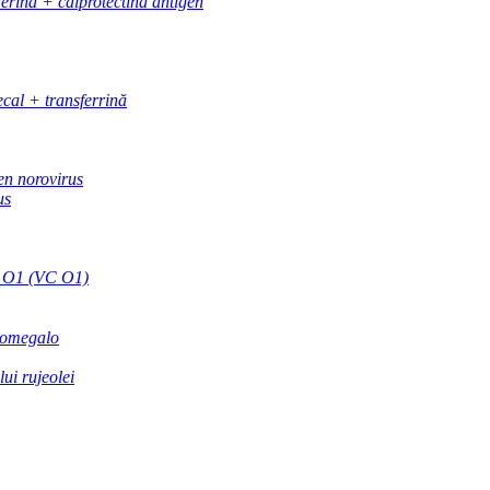
ferină + calprotectină antigen
ecal + transferrină
en norovirus
us
i O1 (VC O1)
itomegalo
ui rujeolei