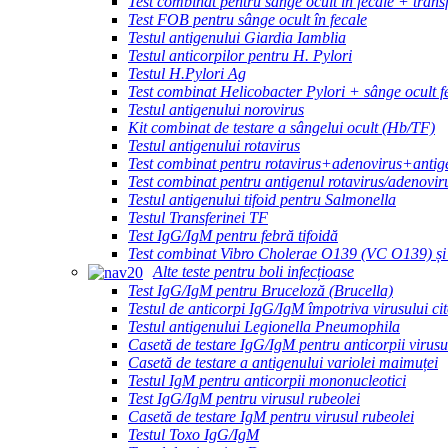
Test combinat pentru sânge ocult în fecale + trans
Test FOB pentru sânge ocult în fecale
Testul antigenului Giardia Iamblia
Testul anticorpilor pentru H. Pylori
Testul H.Pylori Ag
Test combinat Helicobacter Pylori + sânge ocult f
Testul antigenului norovirus
Kit combinat de testare a sângelui ocult (Hb/TF)
Testul antigenului rotavirus
Test combinat pentru rotavirus+adenovirus+antig
Test combinat pentru antigenul rotavirus/adenovir
Testul antigenului tifoid pentru Salmonella
Testul Transferinei TF
Test IgG/IgM pentru febră tifoidă
Test combinat Vibro Cholerae O139 (VC O139) ș
Alte teste pentru boli infecțioase
Test IgG/IgM pentru Bruceloză (Brucella)
Testul de anticorpi IgG/IgM împotriva virusului c
Testul antigenului Legionella Pneumophila
Casetă de testare IgG/IgM pentru anticorpii virusul
Casetă de testare a antigenului variolei maimuței
Testul IgM pentru anticorpii mononucleotici
Test IgG/IgM pentru virusul rubeolei
Casetă de testare IgM pentru virusul rubeolei
Testul Toxo IgG/IgM