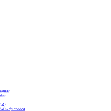
moniae
niae
ivă)
vă) - tip acadea