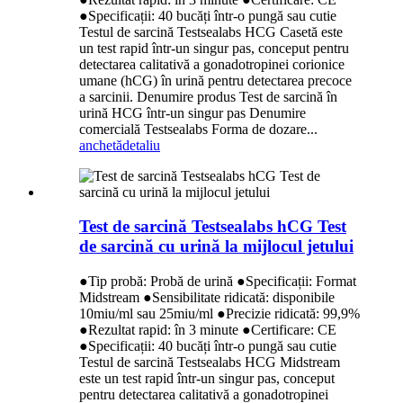
●Specificații: 40 bucăți într-o pungă sau cutie
Testul de sarcină Testsealabs HCG Casetă este
un test rapid într-un singur pas, conceput pentru
detectarea calitativă a gonadotropinei corionice
umane (hCG) în urină pentru detectarea precoce
a sarcinii. Denumire produs Test de sarcină în
urină HCG într-un singur pas Denumire
comercială Testsealabs Forma de dozare...
anchetă
detaliu
Test de sarcină Testsealabs hCG Test
de sarcină cu urină la mijlocul jetului
●Tip probă: Probă de urină ●Specificații: Format
Midstream ●Sensibilitate ridicată: disponibile
10miu/ml sau 25miu/ml ●Precizie ridicată: 99,9%
●Rezultat rapid: în 3 minute ●Certificare: CE
●Specificații: 40 bucăți într-o pungă sau cutie
Testul de sarcină Testsealabs HCG Midstream
este un test rapid într-un singur pas, conceput
pentru detectarea calitativă a gonadotropinei