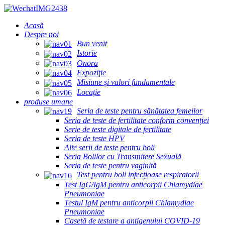
Acasă
Despre noi
Bun venit
Istorie
Onora
Expoziţie
Misiune și valori fundamentale
Locaţie
produse umane
Seria de teste pentru sănătatea femeilor
Seria de teste de fertilitate conform convenției
Serie de teste digitale de fertilitate
Seria de teste HPV
Alte serii de teste pentru boli
Seria Bolilor cu Transmitere Sexuală
Seria de teste pentru vaginită
Test pentru boli infecțioase respiratorii
Test IgG/IgM pentru anticorpii Chlamydiae
Pneumoniae
Testul IgM pentru anticorpii Chlamydiae
Pneumoniae
Casetă de testare a antigenului COVID-19