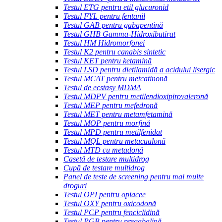
Testul ETG pentru etil glucuronid
Testul FYL pentru fentanil
Testul GAB pentru gabapentină
Testul GHB Gamma-Hidroxibutirat
Testul HM Hidromorfonei
Testul K2 pentru canabis sintetic
Testul KET pentru ketamină
Testul LSD pentru dietilamidă a acidului lisergic
Testul MCAT pentru metcatinonă
Testul de ecstasy MDMA
Testul MDPV pentru metilendioxipirovaleronă
Testul MEP pentru mefedronă
Testul MET pentru metamfetamină
Testul MOP pentru morfină
Testul MPD pentru metilfenidat
Testul MQL pentru metacualonă
Testul MTD cu metadonă
Casetă de testare multidrog
Cupă de testare multidrog
Panel de teste de screening pentru mai multe
droguri
Testul OPI pentru opiacee
Testul OXY pentru oxicodonă
Testul PCP pentru fenciclidină
Testul PGB pentru pregabalină