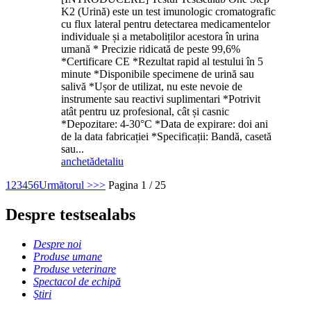
K2 (Urină) este un test imunologic cromatografic
cu flux lateral pentru detectarea medicamentelor
individuale și a metaboliților acestora în urina
umană * Precizie ridicată de peste 99,6%
*Certificare CE *Rezultat rapid al testului în 5
minute *Disponibile specimene de urină sau
salivă *Ușor de utilizat, nu este nevoie de
instrumente sau reactivi suplimentari *Potrivit
atât pentru uz profesional, cât și casnic
*Depozitare: 4-30°C *Data de expirare: doi ani
de la data fabricației *Specificații: Bandă, casetă
sau...
anchetă
detaliu
1
2
3
4
5
6
Următorul >
>>
Pagina 1 / 25
Despre testsealabs
Despre noi
Produse umane
Produse veterinare
Spectacol de echipă
Ştiri