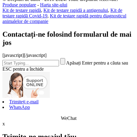
Produse populare
-
Harta site-ului
Kit de testare rapidă
,
Kit de testare rapidă a antigenului
,
Kit de
testare rapidă Covid-19
,
Kit de testare rapidă pentru diagnosticul
animalelor de companie
Contactați-ne folosind formularul de mai
jos
[javascript]
[/javascript]
Apăsați Enter pentru a căuta sau
ESC pentru a închide
Trimiteți e-mail
WhatsApp
WeChat
x
Trimite-ne mesajul tău: