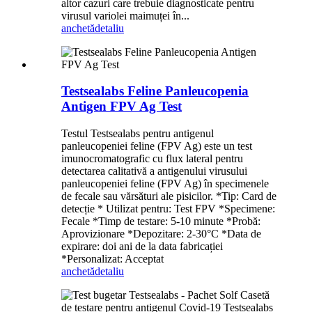
altor cazuri care trebuie diagnosticate pentru
virusul variolei maimuței în...
anchetă
detaliu
Testsealabs Feline Panleucopenia
Antigen FPV Ag Test
Testul Testsealabs pentru antigenul
panleucopeniei feline (FPV Ag) este un test
imunocromatografic cu flux lateral pentru
detectarea calitativă a antigenului virusului
panleucopeniei feline (FPV Ag) în specimenele
de fecale sau vărsături ale pisicilor. *Tip: Card de
detecție * Utilizat pentru: Test FPV *Specimene:
Fecale *Timp de testare: 5-10 minute *Probă:
Aprovizionare *Depozitare: 2-30°C *Data de
expirare: doi ani de la data fabricației
*Personalizat: Acceptat
anchetă
detaliu