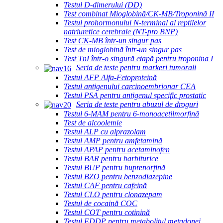
Testul D-dimerului (DD)
Test combinat Mioglobină/CK-MB/Troponină II
Testul prohormonului N-terminal al reptilelor
natriuretice cerebrale (NT-pro BNP)
Test CK-MB într-un singur pas
Test de mioglobină într-un singur pas
Test TnI într-o singură etapă pentru troponina I
Seria de teste pentru markeri tumorali
Testul AFP Alfa-Fetoproteină
Testul antigenului carcinoembrionar CEA
Testul PSA pentru antigenul specific prostatic
Seria de teste pentru abuzul de droguri
Testul 6-MAM pentru 6-monoacetilmorfină
Test de alcoolemie
Testul ALP cu alprazolam
Testul AMP pentru amfetamină
Testul APAP pentru acetaminofen
Testul BAR pentru barbiturice
Testul BUP pentru buprenorfină
Testul BZO pentru benzodiazepine
Testul CAF pentru cafeină
Testul CLO pentru clonazepam
Testul de cocaină COC
Testul COT pentru cotinină
Testul EDDP pentru metabolitul metadonei