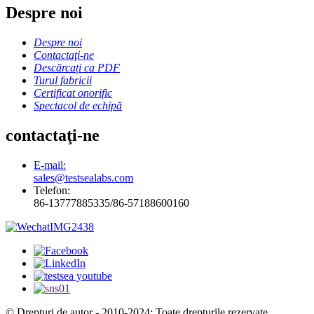
Despre noi
Despre noi
Contactaţi-ne
Descărcați ca PDF
Turul fabricii
Certificat onorific
Spectacol de echipă
contactaţi-ne
E-mail:
sales@testsealabs.com
Telefon:
86-13777885335/86-57188600160
© Drepturi de autor - 2010-2024: Toate drepturile rezervate.