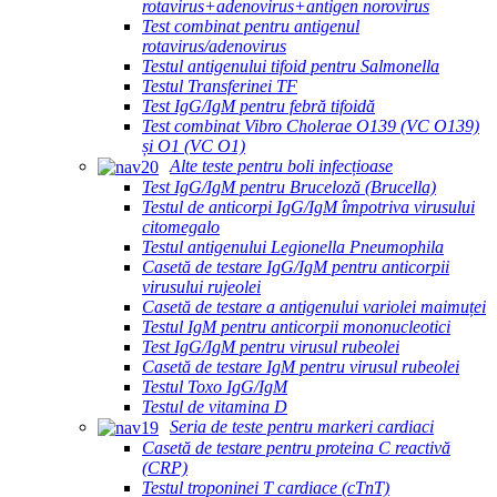
rotavirus+adenovirus+antigen norovirus
Test combinat pentru antigenul
rotavirus/adenovirus
Testul antigenului tifoid pentru Salmonella
Testul Transferinei TF
Test IgG/IgM pentru febră tifoidă
Test combinat Vibro Cholerae O139 (VC O139)
și O1 (VC O1)
Alte teste pentru boli infecțioase
Test IgG/IgM pentru Bruceloză (Brucella)
Testul de anticorpi IgG/IgM împotriva virusului
citomegalo
Testul antigenului Legionella Pneumophila
Casetă de testare IgG/IgM pentru anticorpii
virusului rujeolei
Casetă de testare a antigenului variolei maimuței
Testul IgM pentru anticorpii mononucleotici
Test IgG/IgM pentru virusul rubeolei
Casetă de testare IgM pentru virusul rubeolei
Testul Toxo IgG/IgM
Testul de vitamina D
Seria de teste pentru markeri cardiaci
Casetă de testare pentru proteina C reactivă
(CRP)
Testul troponinei T cardiace (cTnT)