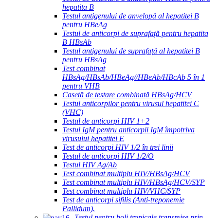
hepatita B
Testul antigenului de anvelopă al hepatitei B
pentru HBeAg
Testul de anticorpi de suprafață pentru hepatita
B HBsAb
Testul antigenului de suprafață al hepatitei B
pentru HBsAg
Test combinat
HBsAg/HBsAb/HBeAg//HBeAb/HBcAb 5 în 1
pentru VHB
Casetă de testare combinată HBsAg/HCV
Testul anticorpilor pentru virusul hepatitei C
(VHC)
Testul de anticorpi HIV 1+2
Testul IgM pentru anticorpii IgM împotriva
virusului hepatitei E
Test de anticorpi HIV 1/2 în trei linii
Testul de anticorpi HIV 1/2/O
Testul HIV Ag/Ab
Test combinat multiplu HIV/HBsAg/HCV
Test combinat multiplu HIV/HBsAg/HCV/SYP
Test combinat multiplu HIV/VHC/SYP
Test de anticorpi sifilis (Anti-treponemie
Pallidum).
Testul pentru boli tropicale transmise prin