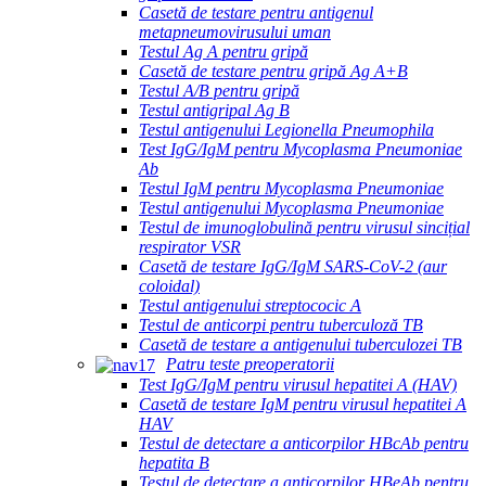
Casetă de testare pentru antigenul
metapneumovirusului uman
Testul Ag A pentru gripă
Casetă de testare pentru gripă Ag A+B
Testul A/B pentru gripă
Testul antigripal Ag B
Testul antigenului Legionella Pneumophila
Test IgG/IgM pentru Mycoplasma Pneumoniae
Ab
Testul IgM pentru Mycoplasma Pneumoniae
Testul antigenului Mycoplasma Pneumoniae
Testul de imunoglobulină pentru virusul sincițial
respirator VSR
Casetă de testare IgG/IgM SARS-CoV-2 (aur
coloidal)
Testul antigenului streptococic A
Testul de anticorpi pentru tuberculoză TB
Casetă de testare a antigenului tuberculozei TB
Patru teste preoperatorii
Test IgG/IgM pentru virusul hepatitei A (HAV)
Casetă de testare IgM pentru virusul hepatitei A
HAV
Testul de detectare a anticorpilor HBcAb pentru
hepatita B
Testul de detectare a anticorpilor HBeAb pentru