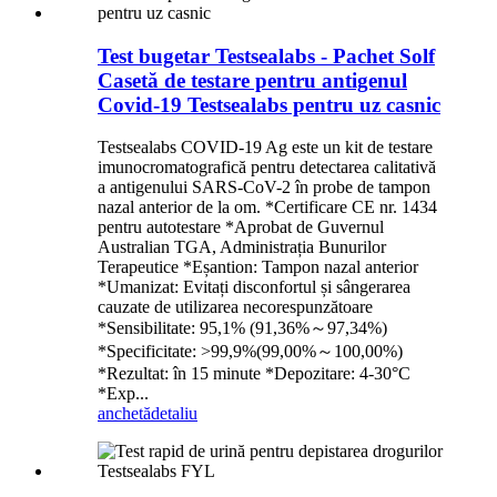
Test bugetar Testsealabs - Pachet Solf
Casetă de testare pentru antigenul
Covid-19 Testsealabs pentru uz casnic
Testsealabs COVID-19 Ag este un kit de testare
imunocromatografică pentru detectarea calitativă
a antigenului SARS-CoV-2 în probe de tampon
nazal anterior de la om. *Certificare CE nr. 1434
pentru autotestare *Aprobat de Guvernul
Australian TGA, Administrația Bunurilor
Terapeutice *Eșantion: Tampon nazal anterior
*Umanizat: Evitați disconfortul și sângerarea
cauzate de utilizarea necorespunzătoare
*Sensibilitate: 95,1% (91,36%～97,34%)
*Specificitate: >99,9%(99,00%～100,00%)
*Rezultat: în 15 minute *Depozitare: 4-30°C
*Exp...
anchetă
detaliu