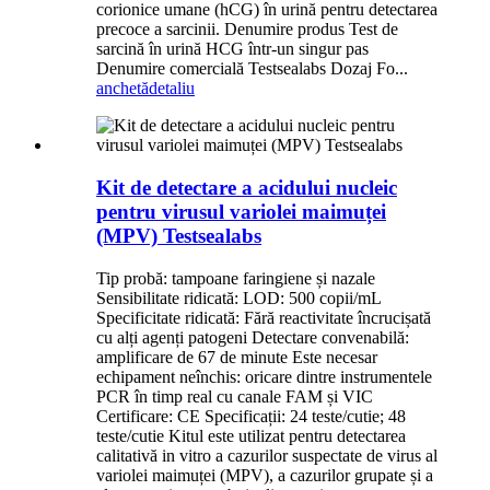
corionice umane (hCG) în urină pentru detectarea
precoce a sarcinii. Denumire produs Test de
sarcină în urină HCG într-un singur pas
Denumire comercială Testsealabs Dozaj Fo...
anchetă
detaliu
Kit de detectare a acidului nucleic
pentru virusul variolei maimuței
(MPV) Testsealabs
Tip probă: tampoane faringiene și nazale
Sensibilitate ridicată: LOD: 500 copii/mL
Specificitate ridicată: Fără reactivitate încrucișată
cu alți agenți patogeni Detectare convenabilă:
amplificare de 67 de minute Este necesar
echipament neînchis: oricare dintre instrumentele
PCR în timp real cu canale FAM și VIC
Certificare: CE Specificații: 24 teste/cutie; 48
teste/cutie Kitul este utilizat pentru detectarea
calitativă in vitro a cazurilor suspectate de virus al
variolei maimuței (MPV), a cazurilor grupate și a