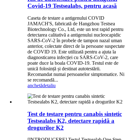
Covid-19 Testsealabs, pentru acasă
Caseta de testare a antigenului COVID
JAMACH'S, fabricată de Hangzhou Testsea
Biotechnology Co., Ltd, este un test rapid pentru
detectarea calitativă a antigenului nucleocapidic
SARS-CoV-2 în probele de tampon nazal uman
anterior, colectate direct de la persoane suspectate
de COVID 19. Este utilizată pentru a ajuta la
diagnosticarea infecției cu SARS-CoV-2, care
poate duce la boala COVID-19. Testul este de
unică folosință și destinat autotestării.
Recomandat numai persoanelor simptomatice. Ni
se recomandă...
anchetă
detaliu
Test de testare pentru canabis sintetic
Testsealabs K2, detectare rapidă a
drogurilor K2
[INTRODUCERE] Testul Testsealab One Step