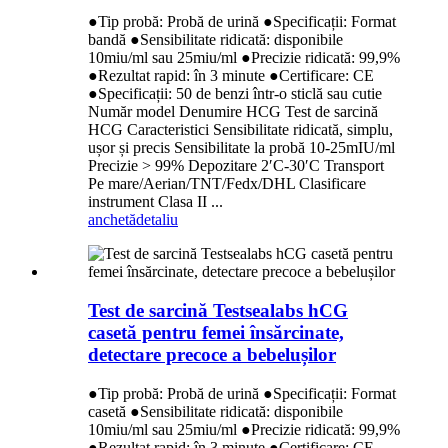
●Tip probă: Probă de urină ●Specificații: Format
bandă ●Sensibilitate ridicată: disponibile
10miu/ml sau 25miu/ml ●Precizie ridicată: 99,9%
●Rezultat rapid: în 3 minute ●Certificare: CE
●Specificații: 50 de benzi într-o sticlă sau cutie
Număr model Denumire HCG Test de sarcină
HCG Caracteristici Sensibilitate ridicată, simplu,
ușor și precis Sensibilitate la probă 10-25mIU/ml
Precizie > 99% Depozitare 2′C-30′C Transport
Pe mare/Aerian/TNT/Fedx/DHL Clasificare
instrument Clasa II ...
anchetă
detaliu
Test de sarcină Testsealabs hCG
casetă pentru femei însărcinate,
detectare precoce a bebelușilor
●Tip probă: Probă de urină ●Specificații: Format
casetă ●Sensibilitate ridicată: disponibile
10miu/ml sau 25miu/ml ●Precizie ridicată: 99,9%
●Rezultat rapid: în 3 minute ●Certificare: CE