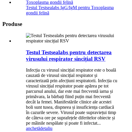
Testul Testsealabs IgG/IgM pentru Toxoplasma
gondii felină
Produse
Testul Testsealabs pentru detectarea
virusului respirator sincițial RSV
Infecția cu virusul sincițial respirator este o boală
cauzată de virusul sincițial respirator și
caracterizată prin afecțiuni respiratorii. Infecția cu
virusul sincițial respirator poate apărea pe tot
parcursul anului, dar este mai frecventă iarna și
primăvara, la bărbați fiind puțin mai frecventă
decât la femei. Manifestările clinice ale acestei
boli sunt tusea, dispneea și insuficiența cardiacă
în cazurile severe. Virusul poate supraviețui timp
de câteva ore pe suprafețele diferitelor obiecte și
pe mâinile nespălate și poate fi infectat...
anchetă
detaliu