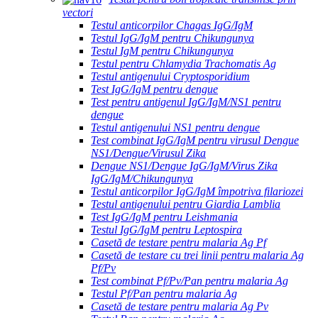
vectori
Testul anticorpilor Chagas IgG/IgM
Testul IgG/IgM pentru Chikungunya
Testul IgM pentru Chikungunya
Testul pentru Chlamydia Trachomatis Ag
Testul antigenului Cryptosporidium
Test IgG/IgM pentru dengue
Test pentru antigenul IgG/IgM/NS1 pentru
dengue
Testul antigenului NS1 pentru dengue
Test combinat IgG/IgM pentru virusul Dengue
NS1/Dengue/Virusul Zika
Dengue NS1/Dengue IgG/IgM/Virus Zika
IgG/IgM/Chikungunya
Testul anticorpilor IgG/IgM împotriva filariozei
Testul antigenului pentru Giardia Lamblia
Test IgG/IgM pentru Leishmania
Testul IgG/IgM pentru Leptospira
Casetă de testare pentru malaria Ag Pf
Casetă de testare cu trei linii pentru malaria Ag
Pf/Pv
Test combinat Pf/Pv/Pan pentru malaria Ag
Testul Pf/Pan pentru malaria Ag
Casetă de testare pentru malaria Ag Pv