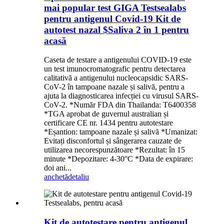
mai popular test GIGA Testsealabs
pentru antigenul Covid-19 Kit de
autotest nazal $Saliva 2 în 1 pentru
acasă
Caseta de testare a antigenului COVID-19 este
un test imunocromatografic pentru detectarea
calitativă a antigenului nucleocapsidic SARS-
CoV-2 în tampoane nazale și salivă, pentru a
ajuta la diagnosticarea infecției cu virusul SARS-
CoV-2. *Număr FDA din Thailanda: T6400358
*TGA aprobat de guvernul australian și
certificare CE nr. 1434 pentru autotestare
*Eșantion: tampoane nazale și salivă *Umanizat:
Evitați disconfortul și sângerarea cauzate de
utilizarea necorespunzătoare *Rezultat: în 15
minute *Depozitare: 4-30°C *Data de expirare:
doi ani...
anchetă
detaliu
Kit de autotestare pentru antigenul