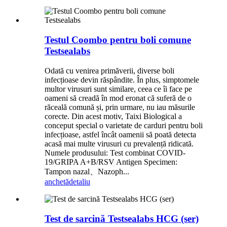
Testul Coombo pentru boli comune
Testsealabs
Odată cu venirea primăverii, diverse boli
infecțioase devin răspândite. În plus, simptomele
multor virusuri sunt similare, ceea ce îi face pe
oameni să creadă în mod eronat că suferă de o
răceală comună și, prin urmare, nu iau măsurile
corecte. Din acest motiv, Taixi Biological a
conceput special o varietate de carduri pentru boli
infecțioase, astfel încât oamenii să poată detecta
acasă mai multe virusuri cu prevalență ridicată.
Numele produsului: Test combinat COVID-
19/GRIPA A+B/RSV Antigen Specimen:
Tampon nazal、Nazoph...
anchetă
detaliu
Test de sarcină Testsealabs HCG (ser)