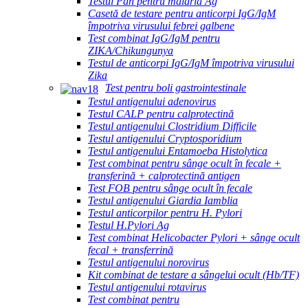
Testul Pan pentru malaria Ag
Casetă de testare pentru anticorpi IgG/IgM
împotriva virusului febrei galbene
Test combinat IgG/IgM pentru
ZIKA/Chikungunya
Testul de anticorpi IgG/IgM împotriva virusului
Zika
Test pentru boli gastrointestinale
Testul antigenului adenovirus
Testul CALP pentru calprotectină
Testul antigenului Clostridium Difficile
Testul antigenului Cryptosporidium
Testul antigenului Entamoeba Histolytica
Test combinat pentru sânge ocult în fecale +
transferină + calprotectină antigen
Test FOB pentru sânge ocult în fecale
Testul antigenului Giardia Iamblia
Testul anticorpilor pentru H. Pylori
Testul H.Pylori Ag
Test combinat Helicobacter Pylori + sânge ocult
fecal + transferrină
Testul antigenului norovirus
Kit combinat de testare a sângelui ocult (Hb/TF)
Testul antigenului rotavirus
Test combinat pentru