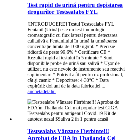
Test rapid de urină pentru depistarea
drogurilor Testsealabs FYL
[INTRODUCERE] Testul Testsealabs FYL
Fentanil (Urină) este un test imunologic
cromatografic cu flux lateral pentru detectarea
calitativă a Fentanilului în urină la următoarea
concentrație limită de 1000 ng/ml: * Precizie
ridicată de peste 99,6% * Certificare CE *
Rezultat rapid al testului în 5 minute * Sunt
disponibile probe de urină sau salivă * Ușor de
utilizat, nu este nevoie de instrumente sau reactivi
suplimentari * Potrivit atât pentru uz profesional,
cât și casnic * Depozitare: 4-30°C * Data
expirării: doi ani de la data fabricației ...
anchetă
detaliu
Testsealabs Vânzare Fierbinte!!!
Aprobat de FDA în Thailanda Cel