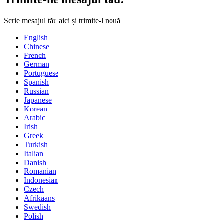
Scrie mesajul tău aici și trimite-l nouă
English
Chinese
French
German
Portuguese
Spanish
Russian
Japanese
Korean
Arabic
Irish
Greek
Turkish
Italian
Danish
Romanian
Indonesian
Czech
Afrikaans
Swedish
Polish