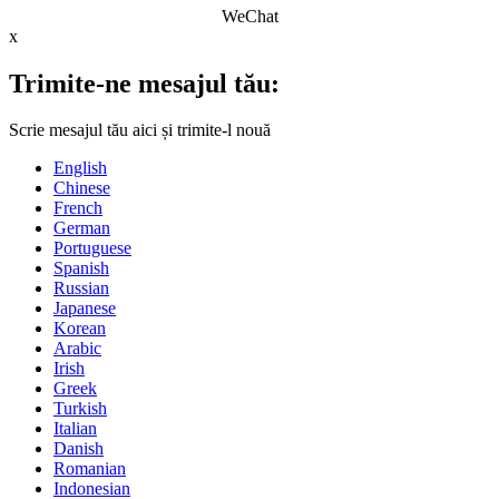
WeChat
x
Trimite-ne mesajul tău:
Scrie mesajul tău aici și trimite-l nouă
English
Chinese
French
German
Portuguese
Spanish
Russian
Japanese
Korean
Arabic
Irish
Greek
Turkish
Italian
Danish
Romanian
Indonesian