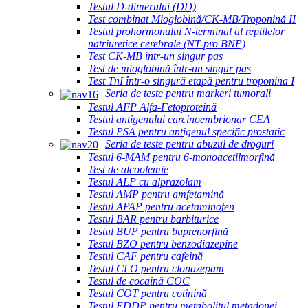
Testul D-dimerului (DD)
Test combinat Mioglobină/CK-MB/Troponină II
Testul prohormonului N-terminal al reptilelor
natriuretice cerebrale (NT-pro BNP)
Test CK-MB într-un singur pas
Test de mioglobină într-un singur pas
Test TnI într-o singură etapă pentru troponina I
Seria de teste pentru markeri tumorali
Testul AFP Alfa-Fetoproteină
Testul antigenului carcinoembrionar CEA
Testul PSA pentru antigenul specific prostatic
Seria de teste pentru abuzul de droguri
Testul 6-MAM pentru 6-monoacetilmorfină
Test de alcoolemie
Testul ALP cu alprazolam
Testul AMP pentru amfetamină
Testul APAP pentru acetaminofen
Testul BAR pentru barbiturice
Testul BUP pentru buprenorfină
Testul BZO pentru benzodiazepine
Testul CAF pentru cafeină
Testul CLO pentru clonazepam
Testul de cocaină COC
Testul COT pentru cotinină
Testul EDDP pentru metabolitul metadonei