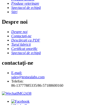
Produse veterinare
Spectacol de echipă
Ştiri
Despre noi
Despre noi
Contactaţi-ne
Descărcați ca PDF
Turul fabricii
Certificat onorific
Spectacol de echipă
contactaţi-ne
E-mail:
sales@testsealabs.com
Telefon:
86-13777885335/86-57188600160