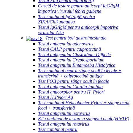
Testul Pan pentru malaria Ag
Casetă de testare pentru anticorpi IgG/IgM
împotriva virusului febrei galbene
Test combinat IgG/IgM pentru
ZIKA/Chikungunya
Testul IgG/IgM pentru anticorpii împotriva
virusului Zika
Test pentru boli gastrointestinale
Testul antigenului adenovirus
Testul CALP pentru calprotectină
Testul antigenului Clostridium Difficile
Testul antigenului Cryptosporidium
Testul antigenului Entamoeba Histolytica
Test combinat pentru sânge ocult în fecale +
transferină + calprotectină antigen
Test FOB pentru sânge ocult în fecale
Testul antigenului Giardia Iamblia
Testul anticorpilor pentru H. Pylori
Testul H.Pylori Ag
Test combinat Helicobacter Pylori + sânge ocult
fecal + transferrină
Testul antigenului norovirus
Kit combinat de testare a sângelui ocult (Hb/TF)
Testul antigenului rotavirus
Test combinat pentru