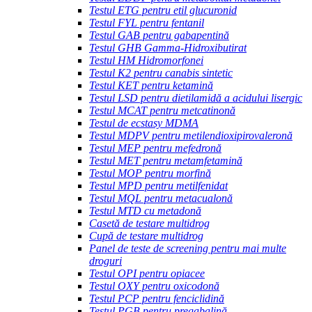
Testul ETG pentru etil glucuronid
Testul FYL pentru fentanil
Testul GAB pentru gabapentină
Testul GHB Gamma-Hidroxibutirat
Testul HM Hidromorfonei
Testul K2 pentru canabis sintetic
Testul KET pentru ketamină
Testul LSD pentru dietilamidă a acidului lisergic
Testul MCAT pentru metcatinonă
Testul de ecstasy MDMA
Testul MDPV pentru metilendioxipirovaleronă
Testul MEP pentru mefedronă
Testul MET pentru metamfetamină
Testul MOP pentru morfină
Testul MPD pentru metilfenidat
Testul MQL pentru metacualonă
Testul MTD cu metadonă
Casetă de testare multidrog
Cupă de testare multidrog
Panel de teste de screening pentru mai multe
droguri
Testul OPI pentru opiacee
Testul OXY pentru oxicodonă
Testul PCP pentru fenciclidină
Testul PGB pentru pregabalină