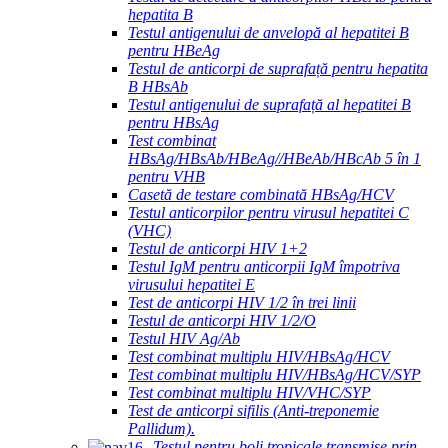
hepatita B
Testul antigenului de anvelopă al hepatitei B
pentru HBeAg
Testul de anticorpi de suprafață pentru hepatita
B HBsAb
Testul antigenului de suprafață al hepatitei B
pentru HBsAg
Test combinat
HBsAg/HBsAb/HBeAg//HBeAb/HBcAb 5 în 1
pentru VHB
Casetă de testare combinată HBsAg/HCV
Testul anticorpilor pentru virusul hepatitei C
(VHC)
Testul de anticorpi HIV 1+2
Testul IgM pentru anticorpii IgM împotriva
virusului hepatitei E
Test de anticorpi HIV 1/2 în trei linii
Testul de anticorpi HIV 1/2/O
Testul HIV Ag/Ab
Test combinat multiplu HIV/HBsAg/HCV
Test combinat multiplu HIV/HBsAg/HCV/SYP
Test combinat multiplu HIV/VHC/SYP
Test de anticorpi sifilis (Anti-treponemie
Pallidum).
Testul pentru boli tropicale transmise prin