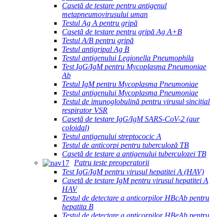
Casetă de testare pentru antigenul
metapneumovirusului uman
Testul Ag A pentru gripă
Casetă de testare pentru gripă Ag A+B
Testul A/B pentru gripă
Testul antigripal Ag B
Testul antigenului Legionella Pneumophila
Test IgG/IgM pentru Mycoplasma Pneumoniae
Ab
Testul IgM pentru Mycoplasma Pneumoniae
Testul antigenului Mycoplasma Pneumoniae
Testul de imunoglobulină pentru virusul sincițial
respirator VSR
Casetă de testare IgG/IgM SARS-CoV-2 (aur
coloidal)
Testul antigenului streptococic A
Testul de anticorpi pentru tuberculoză TB
Casetă de testare a antigenului tuberculozei TB
Patru teste preoperatorii
Test IgG/IgM pentru virusul hepatitei A (HAV)
Casetă de testare IgM pentru virusul hepatitei A
HAV
Testul de detectare a anticorpilor HBcAb pentru
hepatita B
Testul de detectare a anticorpilor HBeAb pentru