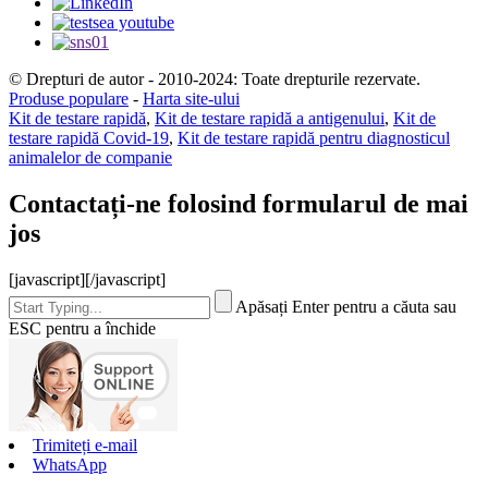
© Drepturi de autor - 2010-2024: Toate drepturile rezervate.
Produse populare
-
Harta site-ului
Kit de testare rapidă
,
Kit de testare rapidă a antigenului
,
Kit de
testare rapidă Covid-19
,
Kit de testare rapidă pentru diagnosticul
animalelor de companie
Contactați-ne folosind formularul de mai
jos
[javascript]
[/javascript]
Apăsați Enter pentru a căuta sau
ESC pentru a închide
Trimiteți e-mail
WhatsApp