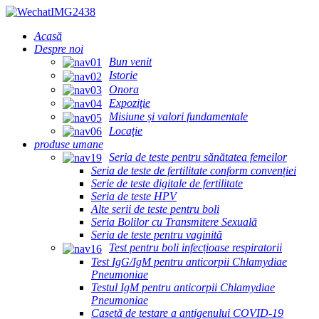
Acasă
Despre noi
Bun venit
Istorie
Onora
Expoziţie
Misiune și valori fundamentale
Locaţie
produse umane
Seria de teste pentru sănătatea femeilor
Seria de teste de fertilitate conform convenției
Serie de teste digitale de fertilitate
Seria de teste HPV
Alte serii de teste pentru boli
Seria Bolilor cu Transmitere Sexuală
Seria de teste pentru vaginită
Test pentru boli infecțioase respiratorii
Test IgG/IgM pentru anticorpii Chlamydiae
Pneumoniae
Testul IgM pentru anticorpii Chlamydiae
Pneumoniae
Casetă de testare a antigenului COVID-19