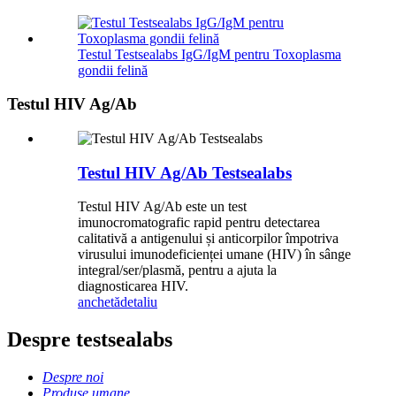
Testul Testsealabs IgG/IgM pentru Toxoplasma
gondii felină
Testul HIV Ag/Ab
Testul HIV Ag/Ab Testsealabs
Testul HIV Ag/Ab este un test
imunocromatografic rapid pentru detectarea
calitativă a antigenului și anticorpilor împotriva
virusului imunodeficienței umane (HIV) în sânge
integral/ser/plasmă, pentru a ajuta la
diagnosticarea HIV.
anchetă
detaliu
Despre testsealabs
Despre noi
Produse umane