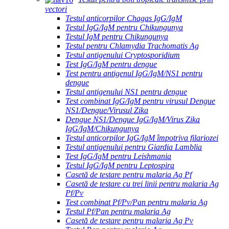
vectori
Testul anticorpilor Chagas IgG/IgM
Testul IgG/IgM pentru Chikungunya
Testul IgM pentru Chikungunya
Testul pentru Chlamydia Trachomatis Ag
Testul antigenului Cryptosporidium
Test IgG/IgM pentru dengue
Test pentru antigenul IgG/IgM/NS1 pentru
dengue
Testul antigenului NS1 pentru dengue
Test combinat IgG/IgM pentru virusul Dengue
NS1/Dengue/Virusul Zika
Dengue NS1/Dengue IgG/IgM/Virus Zika
IgG/IgM/Chikungunya
Testul anticorpilor IgG/IgM împotriva filariozei
Testul antigenului pentru Giardia Lamblia
Test IgG/IgM pentru Leishmania
Testul IgG/IgM pentru Leptospira
Casetă de testare pentru malaria Ag Pf
Casetă de testare cu trei linii pentru malaria Ag
Pf/Pv
Test combinat Pf/Pv/Pan pentru malaria Ag
Testul Pf/Pan pentru malaria Ag
Casetă de testare pentru malaria Ag Pv