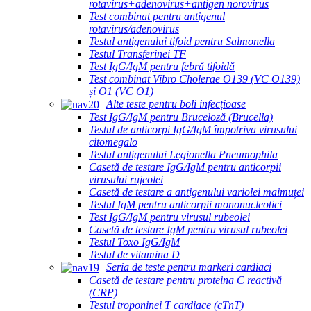
rotavirus+adenovirus+antigen norovirus
Test combinat pentru antigenul
rotavirus/adenovirus
Testul antigenului tifoid pentru Salmonella
Testul Transferinei TF
Test IgG/IgM pentru febră tifoidă
Test combinat Vibro Cholerae O139 (VC O139)
și O1 (VC O1)
Alte teste pentru boli infecțioase
Test IgG/IgM pentru Bruceloză (Brucella)
Testul de anticorpi IgG/IgM împotriva virusului
citomegalo
Testul antigenului Legionella Pneumophila
Casetă de testare IgG/IgM pentru anticorpii
virusului rujeolei
Casetă de testare a antigenului variolei maimuței
Testul IgM pentru anticorpii mononucleotici
Test IgG/IgM pentru virusul rubeolei
Casetă de testare IgM pentru virusul rubeolei
Testul Toxo IgG/IgM
Testul de vitamina D
Seria de teste pentru markeri cardiaci
Casetă de testare pentru proteina C reactivă
(CRP)
Testul troponinei T cardiace (cTnT)