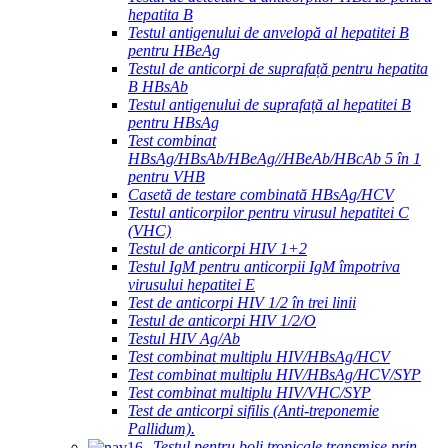
hepatita B
Testul antigenului de anvelopă al hepatitei B
pentru HBeAg
Testul de anticorpi de suprafață pentru hepatita
B HBsAb
Testul antigenului de suprafață al hepatitei B
pentru HBsAg
Test combinat
HBsAg/HBsAb/HBeAg//HBeAb/HBcAb 5 în 1
pentru VHB
Casetă de testare combinată HBsAg/HCV
Testul anticorpilor pentru virusul hepatitei C
(VHC)
Testul de anticorpi HIV 1+2
Testul IgM pentru anticorpii IgM împotriva
virusului hepatitei E
Test de anticorpi HIV 1/2 în trei linii
Testul de anticorpi HIV 1/2/O
Testul HIV Ag/Ab
Test combinat multiplu HIV/HBsAg/HCV
Test combinat multiplu HIV/HBsAg/HCV/SYP
Test combinat multiplu HIV/VHC/SYP
Test de anticorpi sifilis (Anti-treponemie
Pallidum).
Testul pentru boli tropicale transmise prin