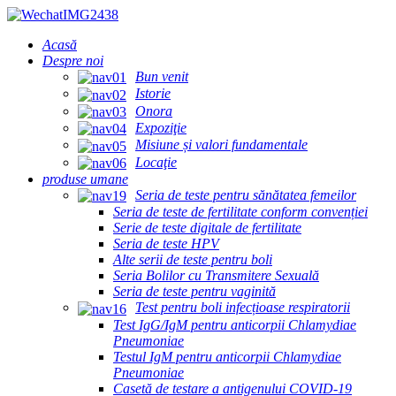
Acasă
Despre noi
Bun venit
Istorie
Onora
Expoziţie
Misiune și valori fundamentale
Locaţie
produse umane
Seria de teste pentru sănătatea femeilor
Seria de teste de fertilitate conform convenției
Serie de teste digitale de fertilitate
Seria de teste HPV
Alte serii de teste pentru boli
Seria Bolilor cu Transmitere Sexuală
Seria de teste pentru vaginită
Test pentru boli infecțioase respiratorii
Test IgG/IgM pentru anticorpii Chlamydiae
Pneumoniae
Testul IgM pentru anticorpii Chlamydiae
Pneumoniae
Casetă de testare a antigenului COVID-19