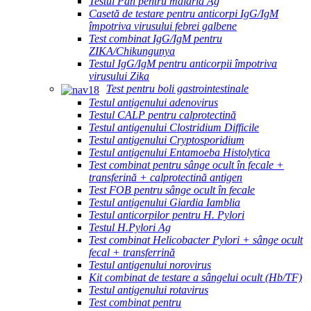
Testul Pan pentru malaria Ag
Casetă de testare pentru anticorpi IgG/IgM
împotriva virusului febrei galbene
Test combinat IgG/IgM pentru
ZIKA/Chikungunya
Testul IgG/IgM pentru anticorpii împotriva
virusului Zika
Test pentru boli gastrointestinale
Testul antigenului adenovirus
Testul CALP pentru calprotectină
Testul antigenului Clostridium Difficile
Testul antigenului Cryptosporidium
Testul antigenului Entamoeba Histolytica
Test combinat pentru sânge ocult în fecale +
transferină + calprotectină antigen
Test FOB pentru sânge ocult în fecale
Testul antigenului Giardia Iamblia
Testul anticorpilor pentru H. Pylori
Testul H.Pylori Ag
Test combinat Helicobacter Pylori + sânge ocult
fecal + transferrină
Testul antigenului norovirus
Kit combinat de testare a sângelui ocult (Hb/TF)
Testul antigenului rotavirus
Test combinat pentru