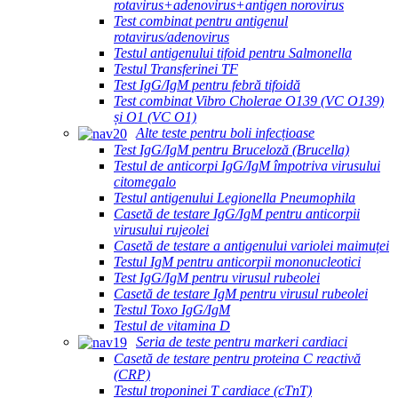
rotavirus+adenovirus+antigen norovirus
Test combinat pentru antigenul
rotavirus/adenovirus
Testul antigenului tifoid pentru Salmonella
Testul Transferinei TF
Test IgG/IgM pentru febră tifoidă
Test combinat Vibro Cholerae O139 (VC O139)
și O1 (VC O1)
Alte teste pentru boli infecțioase
Test IgG/IgM pentru Bruceloză (Brucella)
Testul de anticorpi IgG/IgM împotriva virusului
citomegalo
Testul antigenului Legionella Pneumophila
Casetă de testare IgG/IgM pentru anticorpii
virusului rujeolei
Casetă de testare a antigenului variolei maimuței
Testul IgM pentru anticorpii mononucleotici
Test IgG/IgM pentru virusul rubeolei
Casetă de testare IgM pentru virusul rubeolei
Testul Toxo IgG/IgM
Testul de vitamina D
Seria de teste pentru markeri cardiaci
Casetă de testare pentru proteina C reactivă
(CRP)
Testul troponinei T cardiace (cTnT)