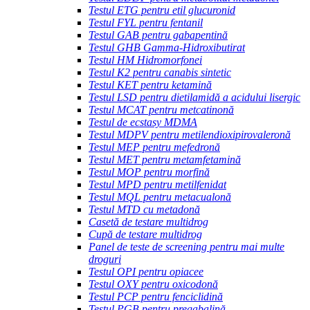
Testul ETG pentru etil glucuronid
Testul FYL pentru fentanil
Testul GAB pentru gabapentină
Testul GHB Gamma-Hidroxibutirat
Testul HM Hidromorfonei
Testul K2 pentru canabis sintetic
Testul KET pentru ketamină
Testul LSD pentru dietilamidă a acidului lisergic
Testul MCAT pentru metcatinonă
Testul de ecstasy MDMA
Testul MDPV pentru metilendioxipirovaleronă
Testul MEP pentru mefedronă
Testul MET pentru metamfetamină
Testul MOP pentru morfină
Testul MPD pentru metilfenidat
Testul MQL pentru metacualonă
Testul MTD cu metadonă
Casetă de testare multidrog
Cupă de testare multidrog
Panel de teste de screening pentru mai multe
droguri
Testul OPI pentru opiacee
Testul OXY pentru oxicodonă
Testul PCP pentru fenciclidină
Testul PGB pentru pregabalină