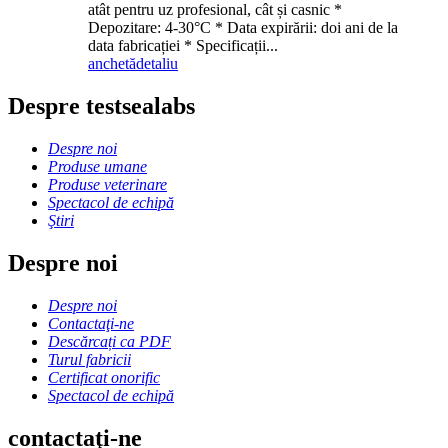
atât pentru uz profesional, cât și casnic *
Depozitare: 4-30°C * Data expirării: doi ani de la
data fabricației * Specificații...
anchetă
detaliu
Despre testsealabs
Despre noi
Produse umane
Produse veterinare
Spectacol de echipă
Ştiri
Despre noi
Despre noi
Contactaţi-ne
Descărcați ca PDF
Turul fabricii
Certificat onorific
Spectacol de echipă
contactaţi-ne