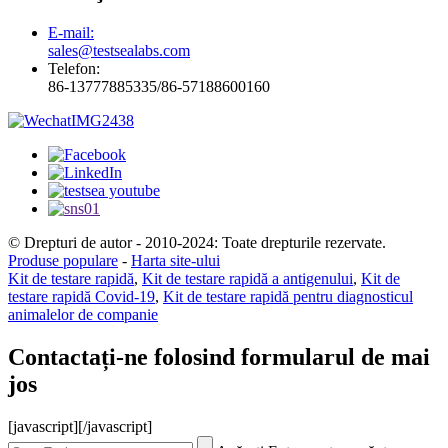
E-mail:
sales@testsealabs.com
Telefon:
86-13777885335/86-57188600160
© Drepturi de autor - 2010-2024: Toate drepturile rezervate.
Produse populare
-
Harta site-ului
Kit de testare rapidă
,
Kit de testare rapidă a antigenului
,
Kit de
testare rapidă Covid-19
,
Kit de testare rapidă pentru diagnosticul
animalelor de companie
Contactați-ne folosind formularul de mai
jos
[javascript]
[/javascript]