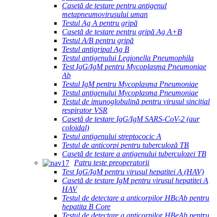
Casetă de testare pentru antigenul
metapneumovirusului uman
Testul Ag A pentru gripă
Casetă de testare pentru gripă Ag A+B
Testul A/B pentru gripă
Testul antigripal Ag B
Testul antigenului Legionella Pneumophila
Test IgG/IgM pentru Mycoplasma Pneumoniae
Ab
Testul IgM pentru Mycoplasma Pneumoniae
Testul antigenului Mycoplasma Pneumoniae
Testul de imunoglobulină pentru virusul sincițial
respirator VSR
Casetă de testare IgG/IgM SARS-CoV-2 (aur
coloidal)
Testul antigenului streptococic A
Testul de anticorpi pentru tuberculoză TB
Casetă de testare a antigenului tuberculozei TB
Patru teste preoperatorii
Test IgG/IgM pentru virusul hepatitei A (HAV)
Casetă de testare IgM pentru virusul hepatitei A
HAV
Testul de detectare a anticorpilor HBcAb pentru
hepatita B Core
Testul de detectare a anticorpilor HBeAb pentru