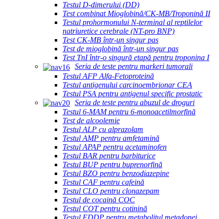
Testul D-dimerului (DD)
Test combinat Mioglobină/CK-MB/Troponină II
Testul prohormonului N-terminal al reptilelor
natriuretice cerebrale (NT-pro BNP)
Test CK-MB într-un singur pas
Test de mioglobină într-un singur pas
Test TnI într-o singură etapă pentru troponina I
Seria de teste pentru markeri tumorali
Testul AFP Alfa-Fetoproteină
Testul antigenului carcinoembrionar CEA
Testul PSA pentru antigenul specific prostatic
Seria de teste pentru abuzul de droguri
Testul 6-MAM pentru 6-monoacetilmorfină
Test de alcoolemie
Testul ALP cu alprazolam
Testul AMP pentru amfetamină
Testul APAP pentru acetaminofen
Testul BAR pentru barbiturice
Testul BUP pentru buprenorfină
Testul BZO pentru benzodiazepine
Testul CAF pentru cafeină
Testul CLO pentru clonazepam
Testul de cocaină COC
Testul COT pentru cotinină
Testul EDDP pentru metabolitul metadonei