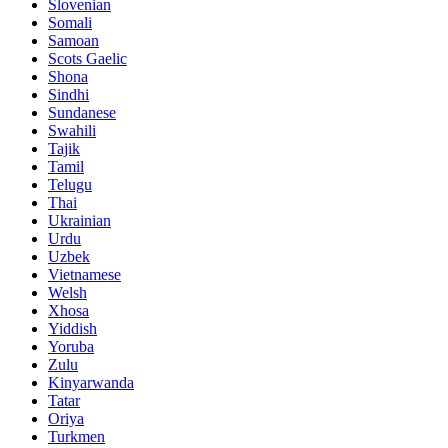
Slovenian
Somali
Samoan
Scots Gaelic
Shona
Sindhi
Sundanese
Swahili
Tajik
Tamil
Telugu
Thai
Ukrainian
Urdu
Uzbek
Vietnamese
Welsh
Xhosa
Yiddish
Yoruba
Zulu
Kinyarwanda
Tatar
Oriya
Turkmen