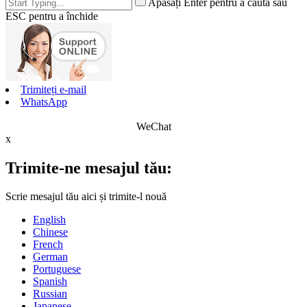
Apăsați Enter pentru a căuta sau
ESC pentru a închide
Trimiteți e-mail
WhatsApp
WeChat
x
Trimite-ne mesajul tău:
Scrie mesajul tău aici și trimite-l nouă
English
Chinese
French
German
Portuguese
Spanish
Russian
Japanese