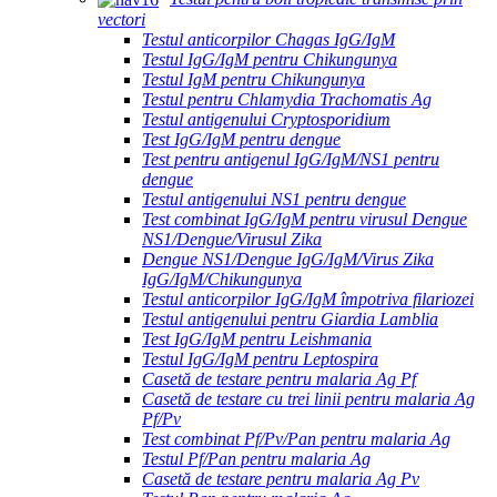
vectori
Testul anticorpilor Chagas IgG/IgM
Testul IgG/IgM pentru Chikungunya
Testul IgM pentru Chikungunya
Testul pentru Chlamydia Trachomatis Ag
Testul antigenului Cryptosporidium
Test IgG/IgM pentru dengue
Test pentru antigenul IgG/IgM/NS1 pentru
dengue
Testul antigenului NS1 pentru dengue
Test combinat IgG/IgM pentru virusul Dengue
NS1/Dengue/Virusul Zika
Dengue NS1/Dengue IgG/IgM/Virus Zika
IgG/IgM/Chikungunya
Testul anticorpilor IgG/IgM împotriva filariozei
Testul antigenului pentru Giardia Lamblia
Test IgG/IgM pentru Leishmania
Testul IgG/IgM pentru Leptospira
Casetă de testare pentru malaria Ag Pf
Casetă de testare cu trei linii pentru malaria Ag
Pf/Pv
Test combinat Pf/Pv/Pan pentru malaria Ag
Testul Pf/Pan pentru malaria Ag
Casetă de testare pentru malaria Ag Pv