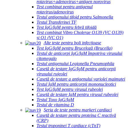
rotavirus+adenovirus+antigen norovirus
Test combinat pentru antigenul
rotavirus/adenovirus
Testul antigenului tifoid pentru Salmonella
Testul Transferinei TF
Test IgG/IgM pentru febră tifoidă
Test combinat Vibro Cholerae O139 (VC O139)
și O1 (VC O1)
Alte teste pentru boli infecțioase
Test IgG/IgM pentru Bruceloză (Brucella)
Testul de anticorpi IgG/IgM împotriva virusului
citomegalo
Testul antigenului Legionella Pneumophila
Casetă de testare IgG/IgM pentru anticorpii
virusului rujeolei
Casetă de testare a antigenului variolei maimuței
Testul IgM pentru anticorpii mononucleotici
Test IgG/IgM pentru virusul rubeolei
Casetă de testare IgM pentru virusul rubeolei
Testul Toxo IgG/IgM
Testul de vitamina D
Seria de teste pentru markeri cardiaci
Casetă de testare pentru proteina C reactivă
(CRP)
Testul troponinei T cardiace (cTnT)