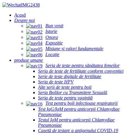
Acasă
Despre noi
Bun venit
Istorie
Onora
Expoziţie
Misiune și valori fundamentale
Locaţie
produse umane
Seria de teste pentru sănătatea femeilor
Seria de teste de fertilitate conform convenției
Serie de teste digitale de fertilitate
Seria de teste HPV
Alte serii de teste pentru boli
Seria Bolilor cu Transmitere Sexuală
Seria de teste pentru vaginită
Test pentru boli infecțioase respiratorii
Test IgG/IgM pentru anticorpii Chlamydiae
Pneumoniae
Testul IgM pentru anticorpii Chlamydiae
Pneumoniae
Casetă de testare a antigenului COVID-19