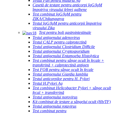
Testul Pan pentru malaria Ag
Casetă de testare pentru anticorpi IgG/IgM
împotriva virusului febrei galbene
Test combinat IgG/IgM pentru
ZIKA/Chikungunya
Testul IgG/IgM pentru anticorpii împotriva
virusului Zika
Test pentru boli gastrointestinale
Testul antigenului adenovirus
Testul CALP pentru calprotectină
Testul antigenului Clostridium Difficile
Testul antigenului Cryptosporidium
Testul antigenului Entamoeba Histolytica
Test combinat pentru sânge ocult în fecale +
transferină + calprotectină antigen
Test FOB pentru sânge ocult în fecale
Testul antigenului Giardia Iamblia
Testul anticorpilor pentru H. Pylori
Testul H.Pylori Ag
Test combinat Helicobacter Pylori + sânge ocult
fecal + transferrină
Testul antigenului norovirus
Kit combinat de testare a sângelui ocult (Hb/TF)
Testul antigenului rotavirus
Test combinat pentru