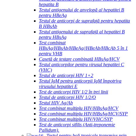
hepatita B
Testul antigenului de anvelopă al hepatitei B
pentru HBeAg
Testul de anticorpi de suprafață pentru hepatita
B HBsAb
Testul antigenului de suprafață al hepatitei B
pentru HBsAg
Test combinat
HBsAg/HBsAb/HBeAg//HBeAb/HBcAb 5 în 1
pentru VHB
Casetă de testare combinată HBsAg/HCV
Testul anticorpilor pentru virusul hepatitei C
(VHC)
Testul de anticorpi HIV 1+2
Testul IgM pentru anticorpii IgM împotriva
virusului hepatitei E
Test de anticorpi HIV 1/2 în trei linii
Testul de anticorpi HIV 1/2/O
Testul HIV Ag/Ab
Test combinat multiplu HIV/HBsAg/HCV
Test combinat multiplu HIV/HBsAg/HCV/SYP
Test combinat multiplu HIV/VHC/SYP
Test de anticorpi sifilis (Anti-treponemie
Pallidum).
Testul pentru boli tropicale transmise prin