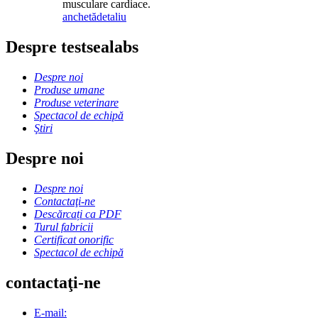
musculare cardiace.
anchetă
detaliu
Despre testsealabs
Despre noi
Produse umane
Produse veterinare
Spectacol de echipă
Ştiri
Despre noi
Despre noi
Contactaţi-ne
Descărcați ca PDF
Turul fabricii
Certificat onorific
Spectacol de echipă
contactaţi-ne
E-mail: