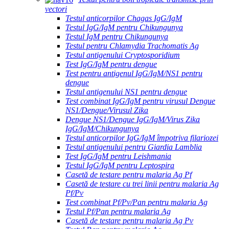
vectori
Testul anticorpilor Chagas IgG/IgM
Testul IgG/IgM pentru Chikungunya
Testul IgM pentru Chikungunya
Testul pentru Chlamydia Trachomatis Ag
Testul antigenului Cryptosporidium
Test IgG/IgM pentru dengue
Test pentru antigenul IgG/IgM/NS1 pentru
dengue
Testul antigenului NS1 pentru dengue
Test combinat IgG/IgM pentru virusul Dengue
NS1/Dengue/Virusul Zika
Dengue NS1/Dengue IgG/IgM/Virus Zika
IgG/IgM/Chikungunya
Testul anticorpilor IgG/IgM împotriva filariozei
Testul antigenului pentru Giardia Lamblia
Test IgG/IgM pentru Leishmania
Testul IgG/IgM pentru Leptospira
Casetă de testare pentru malaria Ag Pf
Casetă de testare cu trei linii pentru malaria Ag
Pf/Pv
Test combinat Pf/Pv/Pan pentru malaria Ag
Testul Pf/Pan pentru malaria Ag
Casetă de testare pentru malaria Ag Pv