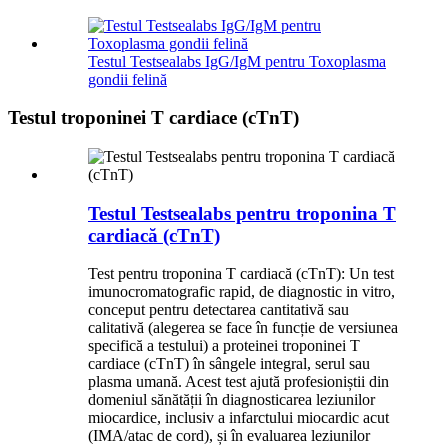
Testul Testsealabs IgG/IgM pentru Toxoplasma
gondii felină
Testul troponinei T cardiace (cTnT)
Testul Testsealabs pentru troponina T
cardiacă (cTnT)
Test pentru troponina T cardiacă (cTnT): Un test
imunocromatografic rapid, de diagnostic in vitro,
conceput pentru detectarea cantitativă sau
calitativă (alegerea se face în funcție de versiunea
specifică a testului) a proteinei troponinei T
cardiace (cTnT) în sângele integral, serul sau
plasma umană. Acest test ajută profesioniștii din
domeniul sănătății în diagnosticarea leziunilor
miocardice, inclusiv a infarctului miocardic acut
(IMA/atac de cord), și în evaluarea leziunilor