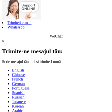
Trimiteți e-mail
WhatsApp
WeChat
x
Trimite-ne mesajul tău:
Scrie mesajul tău aici și trimite-l nouă
English
Chinese
French
German
Portuguese
Spanish
Russian
Japanese
Korean
Arabic