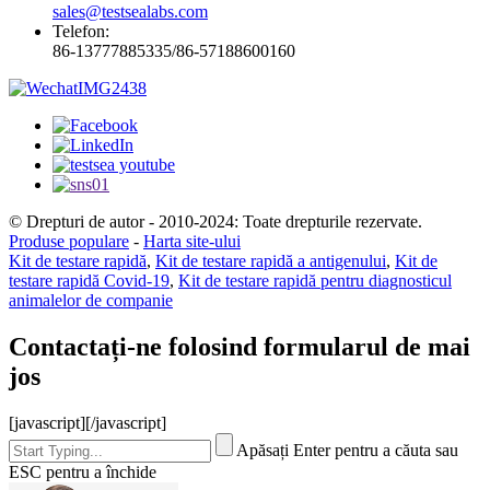
sales@testsealabs.com
Telefon:
86-13777885335/86-57188600160
© Drepturi de autor - 2010-2024: Toate drepturile rezervate.
Produse populare
-
Harta site-ului
Kit de testare rapidă
,
Kit de testare rapidă a antigenului
,
Kit de
testare rapidă Covid-19
,
Kit de testare rapidă pentru diagnosticul
animalelor de companie
Contactați-ne folosind formularul de mai
jos
[javascript]
[/javascript]
Apăsați Enter pentru a căuta sau
ESC pentru a închide