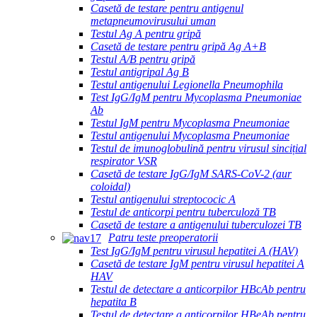
Casetă de testare pentru antigenul
metapneumovirusului uman
Testul Ag A pentru gripă
Casetă de testare pentru gripă Ag A+B
Testul A/B pentru gripă
Testul antigripal Ag B
Testul antigenului Legionella Pneumophila
Test IgG/IgM pentru Mycoplasma Pneumoniae
Ab
Testul IgM pentru Mycoplasma Pneumoniae
Testul antigenului Mycoplasma Pneumoniae
Testul de imunoglobulină pentru virusul sincițial
respirator VSR
Casetă de testare IgG/IgM SARS-CoV-2 (aur
coloidal)
Testul antigenului streptococic A
Testul de anticorpi pentru tuberculoză TB
Casetă de testare a antigenului tuberculozei TB
Patru teste preoperatorii
Test IgG/IgM pentru virusul hepatitei A (HAV)
Casetă de testare IgM pentru virusul hepatitei A
HAV
Testul de detectare a anticorpilor HBcAb pentru
hepatita B
Testul de detectare a anticorpilor HBeAb pentru