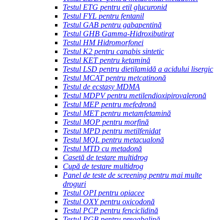
Testul ETG pentru etil glucuronid
Testul FYL pentru fentanil
Testul GAB pentru gabapentină
Testul GHB Gamma-Hidroxibutirat
Testul HM Hidromorfonei
Testul K2 pentru canabis sintetic
Testul KET pentru ketamină
Testul LSD pentru dietilamidă a acidului lisergic
Testul MCAT pentru metcatinonă
Testul de ecstasy MDMA
Testul MDPV pentru metilendioxipirovaleronă
Testul MEP pentru mefedronă
Testul MET pentru metamfetamină
Testul MOP pentru morfină
Testul MPD pentru metilfenidat
Testul MQL pentru metacualonă
Testul MTD cu metadonă
Casetă de testare multidrog
Cupă de testare multidrog
Panel de teste de screening pentru mai multe
droguri
Testul OPI pentru opiacee
Testul OXY pentru oxicodonă
Testul PCP pentru fenciclidină
Testul PGB pentru pregabalină