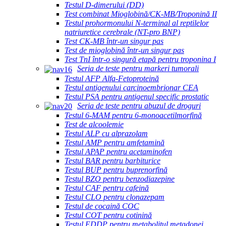
Testul D-dimerului (DD)
Test combinat Mioglobină/CK-MB/Troponină II
Testul prohormonului N-terminal al reptilelor
natriuretice cerebrale (NT-pro BNP)
Test CK-MB într-un singur pas
Test de mioglobină într-un singur pas
Test TnI într-o singură etapă pentru troponina I
Seria de teste pentru markeri tumorali
Testul AFP Alfa-Fetoproteină
Testul antigenului carcinoembrionar CEA
Testul PSA pentru antigenul specific prostatic
Seria de teste pentru abuzul de droguri
Testul 6-MAM pentru 6-monoacetilmorfină
Test de alcoolemie
Testul ALP cu alprazolam
Testul AMP pentru amfetamină
Testul APAP pentru acetaminofen
Testul BAR pentru barbiturice
Testul BUP pentru buprenorfină
Testul BZO pentru benzodiazepine
Testul CAF pentru cafeină
Testul CLO pentru clonazepam
Testul de cocaină COC
Testul COT pentru cotinină
Testul EDDP pentru metabolitul metadonei