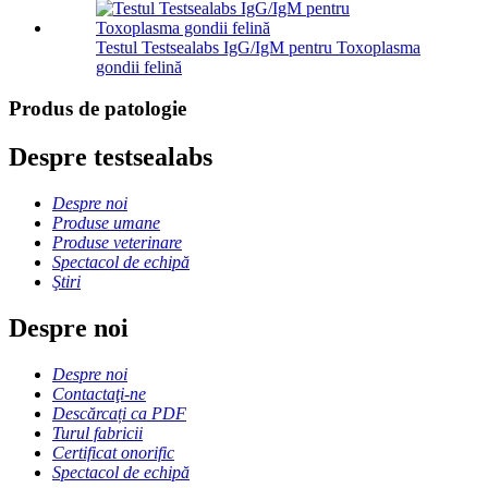
Testul Testsealabs IgG/IgM pentru Toxoplasma
gondii felină
Produs de patologie
Despre testsealabs
Despre noi
Produse umane
Produse veterinare
Spectacol de echipă
Ştiri
Despre noi
Despre noi
Contactaţi-ne
Descărcați ca PDF
Turul fabricii
Certificat onorific
Spectacol de echipă