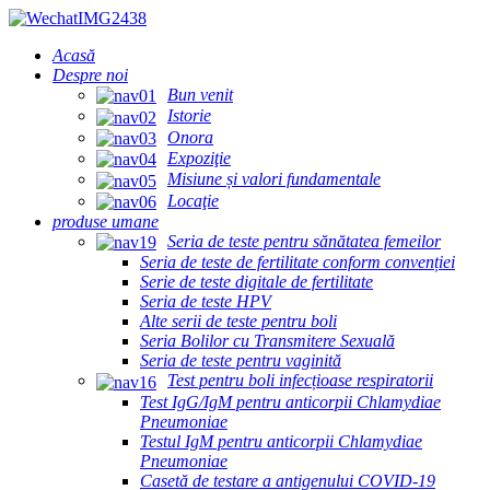
Acasă
Despre noi
Bun venit
Istorie
Onora
Expoziţie
Misiune și valori fundamentale
Locaţie
produse umane
Seria de teste pentru sănătatea femeilor
Seria de teste de fertilitate conform convenției
Serie de teste digitale de fertilitate
Seria de teste HPV
Alte serii de teste pentru boli
Seria Bolilor cu Transmitere Sexuală
Seria de teste pentru vaginită
Test pentru boli infecțioase respiratorii
Test IgG/IgM pentru anticorpii Chlamydiae
Pneumoniae
Testul IgM pentru anticorpii Chlamydiae
Pneumoniae
Casetă de testare a antigenului COVID-19