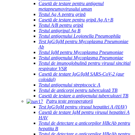
Casetă de testare pentru antigenul
metapneumovirusului uman
Testul Ag A pentru gripă
Casetă de testare pentru gripă Ag A+B
Testul A/B pentru gripă
Testul antigripal Ag B
Testul antigenului Legionella Pneumophila
Test IgG/IgM pentru Mycoplasma Pneumoniae
Ab
Testul IgM pentru Mycoplasma Pneumoniae
Testul antigenului Mycoplasma Pneumoniae
Testul de imunoglobulină pentru virusul sincițial
respirator VSR
Casetă de testare IgG/IgM SARS-CoV-2 (aur
coloidal)
Testul antigenului streptococic A
Testul de anticorpi pentru tuberculoză TB
Casetă de testare a antigenului tuberculozei TB
Patru teste preoperatorii
Test IgG/IgM pentru virusul hepatitei A (HAV)
Casetă de testare IgM pentru virusul hepatitei A
HAV
Testul de detectare a anticorpilor HBcAb pentru
hepatita B
Testul de detectare a anticorpilor HBeAb pentru