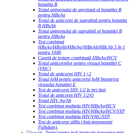
hepatita B
Testul antigenului de anvelopă al hepatitei B
pentru HBeAg
Testul de anticorpi de suprafață pentru hepatita
B HBsAb
Testul antigenului de suprafață al hepatitei B
pentru HBsAg
Test combinat
HBsAg/HBsAb/HBeAg//HBeAb/HBcAb 5 în 1
pentru VHB
Casetă de testare combinată HBsAg/HCV
Testul anticorpilor pentru virusul hepatitei C
(VHC)
Testul de anticorpi HIV 1+2
Testul IgM pentru anticorpii IgM împotriva
virusului hepatitei E
Test de anticorpi HIV 1/2 în trei linii
Testul de anticorpi HIV 1/2/O
Testul HIV Ag/Ab
Test combinat multiplu HIV/HBsAg/HCV
Test combinat multiplu HIV/HBsAg/HCV/SYP
Test combinat multiplu HIV/VHC/SYP
Test de anticorpi sifilis (Anti-treponemie
Pallidum).
Testul pentru boli tropicale transmise prin