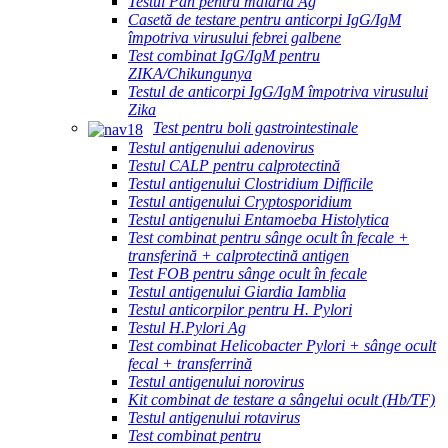
Testul Pan pentru malaria Ag
Casetă de testare pentru anticorpi IgG/IgM
împotriva virusului febrei galbene
Test combinat IgG/IgM pentru
ZIKA/Chikungunya
Testul de anticorpi IgG/IgM împotriva virusului
Zika
Test pentru boli gastrointestinale
Testul antigenului adenovirus
Testul CALP pentru calprotectină
Testul antigenului Clostridium Difficile
Testul antigenului Cryptosporidium
Testul antigenului Entamoeba Histolytica
Test combinat pentru sânge ocult în fecale +
transferină + calprotectină antigen
Test FOB pentru sânge ocult în fecale
Testul antigenului Giardia Iamblia
Testul anticorpilor pentru H. Pylori
Testul H.Pylori Ag
Test combinat Helicobacter Pylori + sânge ocult
fecal + transferrină
Testul antigenului norovirus
Kit combinat de testare a sângelui ocult (Hb/TF)
Testul antigenului rotavirus
Test combinat pentru