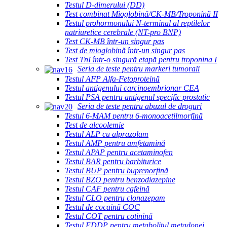
Testul D-dimerului (DD)
Test combinat Mioglobină/CK-MB/Troponină II
Testul prohormonului N-terminal al reptilelor
natriuretice cerebrale (NT-pro BNP)
Test CK-MB într-un singur pas
Test de mioglobină într-un singur pas
Test TnI într-o singură etapă pentru troponina I
Seria de teste pentru markeri tumorali
Testul AFP Alfa-Fetoproteină
Testul antigenului carcinoembrionar CEA
Testul PSA pentru antigenul specific prostatic
Seria de teste pentru abuzul de droguri
Testul 6-MAM pentru 6-monoacetilmorfină
Test de alcoolemie
Testul ALP cu alprazolam
Testul AMP pentru amfetamină
Testul APAP pentru acetaminofen
Testul BAR pentru barbiturice
Testul BUP pentru buprenorfină
Testul BZO pentru benzodiazepine
Testul CAF pentru cafeină
Testul CLO pentru clonazepam
Testul de cocaină COC
Testul COT pentru cotinină
Testul EDDP pentru metabolitul metadonei