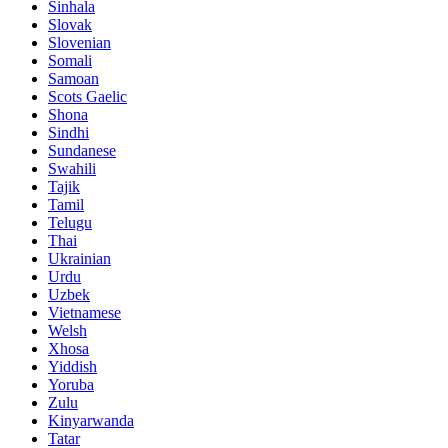
Sinhala
Slovak
Slovenian
Somali
Samoan
Scots Gaelic
Shona
Sindhi
Sundanese
Swahili
Tajik
Tamil
Telugu
Thai
Ukrainian
Urdu
Uzbek
Vietnamese
Welsh
Xhosa
Yiddish
Yoruba
Zulu
Kinyarwanda
Tatar