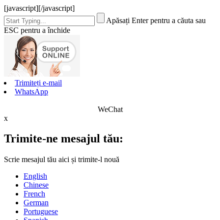
[javascript]
[/javascript]
Apăsați Enter pentru a căuta sau
ESC pentru a închide
Trimiteți e-mail
WhatsApp
WeChat
x
Trimite-ne mesajul tău:
Scrie mesajul tău aici și trimite-l nouă
English
Chinese
French
German
Portuguese