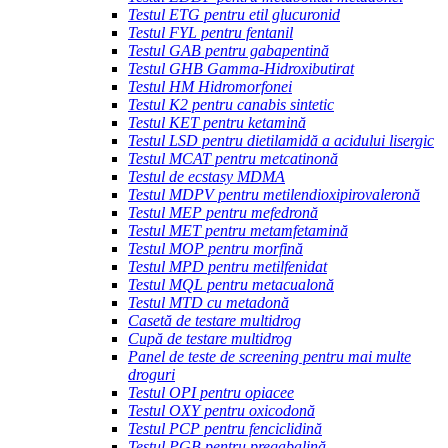
Testul ETG pentru etil glucuronid
Testul FYL pentru fentanil
Testul GAB pentru gabapentină
Testul GHB Gamma-Hidroxibutirat
Testul HM Hidromorfonei
Testul K2 pentru canabis sintetic
Testul KET pentru ketamină
Testul LSD pentru dietilamidă a acidului lisergic
Testul MCAT pentru metcatinonă
Testul de ecstasy MDMA
Testul MDPV pentru metilendioxipirovaleronă
Testul MEP pentru mefedronă
Testul MET pentru metamfetamină
Testul MOP pentru morfină
Testul MPD pentru metilfenidat
Testul MQL pentru metacualonă
Testul MTD cu metadonă
Casetă de testare multidrog
Cupă de testare multidrog
Panel de teste de screening pentru mai multe
droguri
Testul OPI pentru opiacee
Testul OXY pentru oxicodonă
Testul PCP pentru fenciclidină
Testul PGB pentru pregabalină