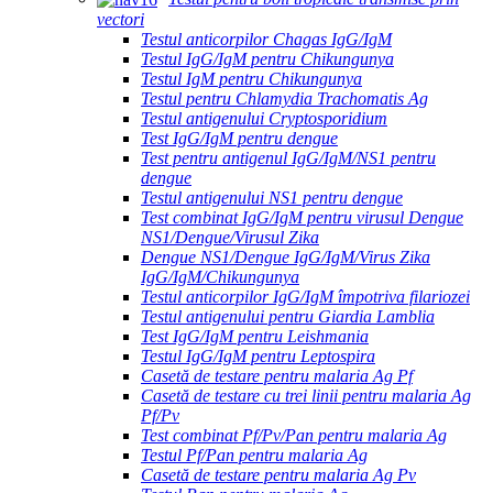
vectori
Testul anticorpilor Chagas IgG/IgM
Testul IgG/IgM pentru Chikungunya
Testul IgM pentru Chikungunya
Testul pentru Chlamydia Trachomatis Ag
Testul antigenului Cryptosporidium
Test IgG/IgM pentru dengue
Test pentru antigenul IgG/IgM/NS1 pentru
dengue
Testul antigenului NS1 pentru dengue
Test combinat IgG/IgM pentru virusul Dengue
NS1/Dengue/Virusul Zika
Dengue NS1/Dengue IgG/IgM/Virus Zika
IgG/IgM/Chikungunya
Testul anticorpilor IgG/IgM împotriva filariozei
Testul antigenului pentru Giardia Lamblia
Test IgG/IgM pentru Leishmania
Testul IgG/IgM pentru Leptospira
Casetă de testare pentru malaria Ag Pf
Casetă de testare cu trei linii pentru malaria Ag
Pf/Pv
Test combinat Pf/Pv/Pan pentru malaria Ag
Testul Pf/Pan pentru malaria Ag
Casetă de testare pentru malaria Ag Pv