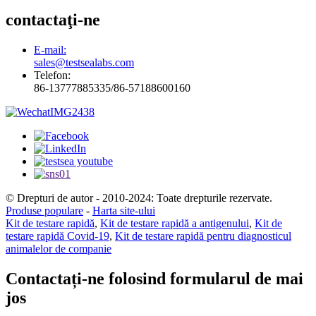
contactaţi-ne
E-mail:
sales@testsealabs.com
Telefon:
86-13777885335/86-57188600160
© Drepturi de autor - 2010-2024: Toate drepturile rezervate.
Produse populare
-
Harta site-ului
Kit de testare rapidă
,
Kit de testare rapidă a antigenului
,
Kit de
testare rapidă Covid-19
,
Kit de testare rapidă pentru diagnosticul
animalelor de companie
Contactați-ne folosind formularul de mai
jos