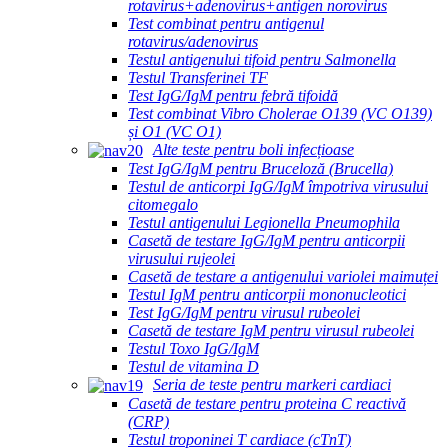
rotavirus+adenovirus+antigen norovirus
Test combinat pentru antigenul
rotavirus/adenovirus
Testul antigenului tifoid pentru Salmonella
Testul Transferinei TF
Test IgG/IgM pentru febră tifoidă
Test combinat Vibro Cholerae O139 (VC O139)
și O1 (VC O1)
Alte teste pentru boli infecțioase
Test IgG/IgM pentru Bruceloză (Brucella)
Testul de anticorpi IgG/IgM împotriva virusului
citomegalo
Testul antigenului Legionella Pneumophila
Casetă de testare IgG/IgM pentru anticorpii
virusului rujeolei
Casetă de testare a antigenului variolei maimuței
Testul IgM pentru anticorpii mononucleotici
Test IgG/IgM pentru virusul rubeolei
Casetă de testare IgM pentru virusul rubeolei
Testul Toxo IgG/IgM
Testul de vitamina D
Seria de teste pentru markeri cardiaci
Casetă de testare pentru proteina C reactivă
(CRP)
Testul troponinei T cardiace (cTnT)