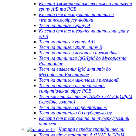
Касета з комбінованим тестом на антигени
грипу A/B та РСВ
Касета для тестування на антиген
метапневмовірусу людини
Тест на антиген грипу A
Касета для тестування на антигени грипу
A+B
Тест на антиген грипу A/B
Тест на антиген грипу типу B
Тест на антиген легіонели пневмофіли
Тест на антитіла IgG/IgM до Mycoplasma
Pneumoniae
Тест на виявлення IgM антитіл до
Mycoplasma Pneumoniae
Тест на антиген мікоплазми пневмонії
Тест на антиген респіраторно-
синцитіальний вірус РСВ
Тест-касета для тесту SARS-CoV-2 IgG/IgM
(колоїдне золото)
Тест на антиген стрептокока А
Тест на антитіла до туберкульозу
Касета для тестування на туберкульозний
антиген
Чотири передопераційні тести
Тест на вірус гепатиту А (HAV) IgG/IgM