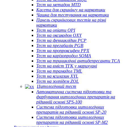
Тест на метадон MTD
Касета для скринінгу на наркотики
Чашка для тестування на наркотики
Панель скринінгових тестів на різні
наркотики
Тест на опіати OPI
Тест на оксикодон OXY
Тест на фенциклідин PCP
Тест на прегабалін PGB
Тест на пропроксифен PPX
Тест на карізопродол SOMA
Тест на трициклічні антидепресанти TCA
Тест на вміст ТГК у марихуані
Тест на трамадол TML
Тест на ксилазин XYL
Тест на золпідем ZOL
Цитологічний тест
Автоматична система підготовки та
фарбування цитологічних препаратів на
рідинній основі SPS-100
Система підготовки цитологічних
препаратів на рідинній основі SP-20
Система підготовки цитологічних
препаратів на рідинній основі SP-M2