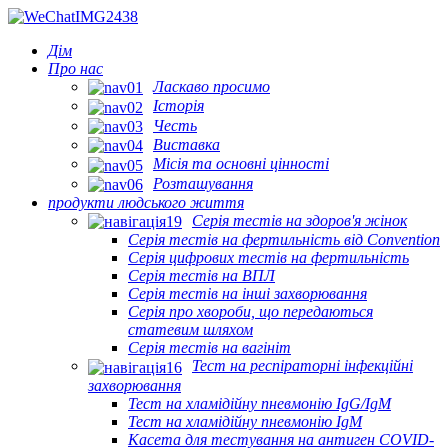
Дім
Про нас
Ласкаво просимо
Історія
Честь
Виставка
Місія та основні цінності
Розташування
продукти людського життя
Серія тестів на здоров'я жінок
Серія тестів на фертильність від Convention
Серія цифрових тестів на фертильність
Серія тестів на ВПЛ
Серія тестів на інші захворювання
Серія про хвороби, що передаються
статевим шляхом
Серія тестів на вагініт
Тест на респіраторні інфекційні
захворювання
Тест на хламідійну пневмонію IgG/IgM
Тест на хламідійну пневмонію IgM
Касета для тестування на антиген COVID-