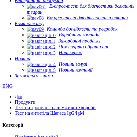
Ветеринарні продукти
Експрес-тест для діагностики домашніх
тварин
Експрес-тест для діагностики тварин
Командне шоу
Команда досліджень та розробок
Виробнича команда
Закордонні продажі
Чому варто обрати нас
Наш сервіс
Новини
Новини галузі
Новини компанії
Зв'яжіться з нами
ENG
Дім
Продукти
Тест на тропічні трансмісивні хвороби
Тест на антитіла Шагаса IgG/IgM
Категорії