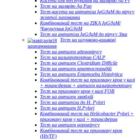
Касета для тестування на малярію Ag Pv
Тест на малярію Ag Pan
Тест-касета на антитіла IgG/IgM до вірусу
жовтої лихоманки
Комбінований тест на ZIKA IgG/IgM/
Чикунгунья IgG/IgM
Тест на антитіла IgG/IgM до вірусу Зіка
Тест на шлунково-кишкові
захворювання
Тест на антиген аденовірусу
Тест на кальпротектин CALP
Тест на антиген Clostridium Difficile
Тест на антиген криптоспоридій
Тест на антиген Entamoeba Histolytica
Комбінований тест на приховану кров у калі
+ трансферин + антиген кальпротектину
Тест на приховану кров у калі FOB
Тест на антиген лямблій
Тест на антитіла до H. Pylori
Тест на антиген H.Pylori
Комбінований тест на Helicobacter Pylori +
приховану кров у калі + трансферин
Тест на антиген норовірусу
Комбінований тест на приховану кров
(Hb/TF)