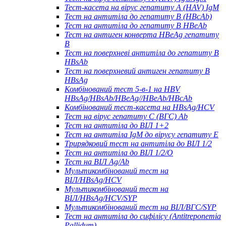
Тест-касета на вірус гепатиту А (HAV) IgM
Тест на антитіла до гепатиту B (HBcAb)
Тест на антитіла до гепатиту B HBeAb
Тест на антиген конверта HBeAg гепатиту
B
Тест на поверхневі антитіла до гепатиту B
HBsAb
Тест на поверхневий антиген гепатиту B
HBsAg
Комбінований тест 5-в-1 на HBV
HBsAg/HBsAb/HBeAg//HBeAb/HBcAb
Комбінований тест-касета на HBsAg/HCV
Тест на вірус гепатиту С (ВГС) Ab
Тест на антитіла до ВІЛ 1+2
Тест на антитіла IgM до вірусу гепатиту Е
Трирядковий тест на антитіла до ВІЛ 1/2
Тест на антитіла до ВІЛ 1/2/O
Тест на ВІЛ Ag/Ab
Мультикомбінований тест на
ВІЛ/HBsAg/HCV
Мультикомбінований тест на
ВІЛ/HBsAg/HCV/SYP
Мультикомбінований тест на ВІЛ/ВГС/SYP
Тест на антитіла до сифілісу (Antitreponemia
Pallidum).