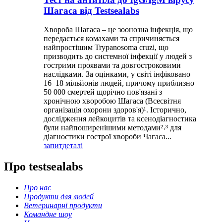
Шагаса від Testsealabs
Хвороба Шагаса – це зоонозна інфекція, що
передається комахами та спричиняється
найпростішим Trypanosoma cruzi, що
призводить до системної інфекції у людей з
гострими проявами та довгостроковими
наслідками. За оцінками, у світі інфіковано
16–18 мільйонів людей, причому приблизно
50 000 смертей щорічно пов'язані з
хронічною хворобою Шагаса (Всесвітня
організація охорони здоров'я)¹. Історично,
дослідження лейкоцитів та ксенодіагностика
були найпоширенішими методами²˒³ для
діагностики гострої хвороби Чагаса...
запит
деталі
Про testsealabs
Про нас
Продукти для людей
Ветеринарні продукти
Командне шоу