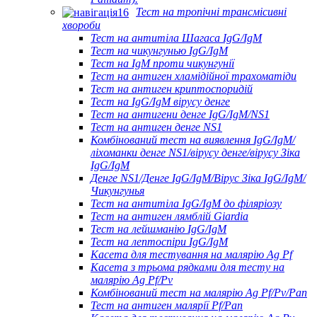
Тест на тропічні трансмісивні
хвороби
Тест на антитіла Шагаса IgG/IgM
Тест на чикунгунью IgG/IgM
Тест на IgM проти чикунгунії
Тест на антиген хламідійної трахоматіди
Тест на антиген криптоспоридій
Тест на IgG/IgM вірусу денге
Тест на антигени денге IgG/IgM/NS1
Тест на антиген денге NS1
Комбінований тест на виявлення IgG/IgM/
ліхоманки денге NS1/вірусу денге/вірусу Зіка
IgG/IgM
Денге NS1/Денге IgG/IgM/Вірус Зіка IgG/IgM/
Чикунгунья
Тест на антитіла IgG/IgM до філяріозу
Тест на антиген лямблій Giardia
Тест на лейшманію IgG/IgM
Тест на лептоспіри IgG/IgM
Касета для тестування на малярію Ag Pf
Касета з трьома рядками для тесту на
малярію Ag Pf/Pv
Комбінований тест на малярію Ag Pf/Pv/Pan
Тест на антиген малярії Pf/Pan