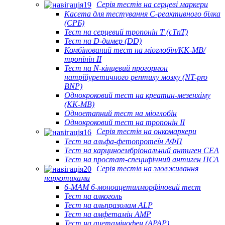
Серія тестів на серцеві маркери
Касета для тестування С-реактивного білка
(СРБ)
Тест на серцевий тропонін Т (cTnT)
Тест на D-димер (DD)
Комбінований тест на міоглобін/КК-МВ/
тропінін II
Тест на N-кінцевий прогормон
натрійуретичного рептилу мозку (NT-pro
BNP)
Однокроковий тест на креатин-мезенхіму
(КК-МВ)
Одноетапний тест на міоглобін
Однокроковий тест на тропонін II
Серія тестів на онкомаркери
Тест на альфа-фетопротеїн АФП
Тест на карциноембріональний антиген CEA
Тест на простат-специфічний антиген ПСА
Серія тестів на зловживання
наркотиками
6-MAM 6-моноацетилморфіновий тест
Тест на алкоголь
Тест на альпразолам ALP
Тест на амфетамін AMP
Тест на ацетамінофен (APAP)