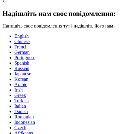
x
Надішліть нам своє повідомлення:
Напишіть своє повідомлення тут і надішліть його нам
English
Chinese
French
German
Portuguese
Spanish
Russian
Japanese
Korean
Arabic
Irish
Greek
Turkish
Italian
Danish
Romanian
Indonesian
Czech
Afrikaans