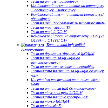
Тест на антиген ротавірусу
Комбінований тест на антигени ротавірусу
+ аденовірусу + норовірусу
Комбінований тест на антиген ротавірусу/
аденовірусу
Тест на антиген сальмонели черевного тифу
Тест на трансферин TF
Тест на тиф IgG/IgM
Комбінований тест на віброхолеру O139 (VC
O139) та O1 (VC O1)
Тест на інші інфекційні
захворювання
Тест на бруцельоз (бруцельоз) IgG/IgM
Тест на антитіла IgG/IgM до
цитомегаловірусу
Тест на антиген легіонели пневмофіли
Тест-касета на антитіла IgG/IgM до вірусу
кору
Касета для тестування на антиген віспи
мавп
Тест на антитіла IgM до мононуклеозу
Тест на вірус краснухи IgG/IgM
Тест-касета на вірус краснухи IgM
Тест на токсо IgG/IgM
Тест на вітамін D