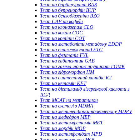
Тест на барбітурати BAR
Тест на бупренорфін BUP
Тест на бензодіазепіни BZO
Тест CAF на кофеїн
Тест на клоназепам CLO
Тест на кокаїн COC
Тест на котінін COT
Тест на метаболіти метадону EDDP
Тест на етилглюкуронід ETG
Тест на фентаніл FYL
Тест на габапентин GAB
Тест на гамма-гідроксибутират ГОМК
Тест на гідроморфон HM
Тест на синтетичний канабіс K2
Тест на кетамін KET
Тест на діетиламід лізергінової кислоти з
ЛСД
Тест MCAT на метатинон
Тест на екстазі з MDMA
Тест на метилендіоксипіровалерону MDPV
Тест на мефедрон MEP
Тест на метамфетамін MET
Тест на морфін MOP
Тест на метилфенідат MPD
Тест на метаквалон MQL