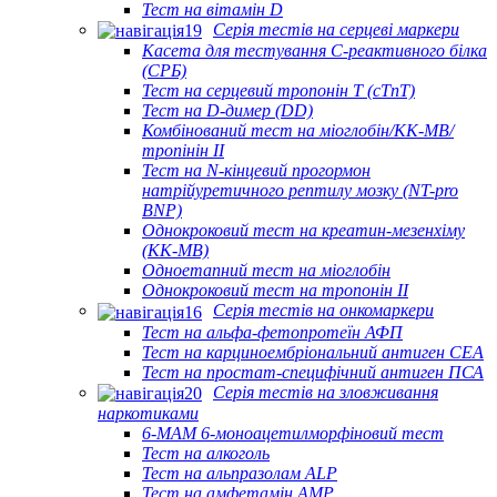
Тест на вітамін D
Серія тестів на серцеві маркери
Касета для тестування С-реактивного білка
(СРБ)
Тест на серцевий тропонін Т (cTnT)
Тест на D-димер (DD)
Комбінований тест на міоглобін/КК-МВ/
тропінін II
Тест на N-кінцевий прогормон
натрійуретичного рептилу мозку (NT-pro
BNP)
Однокроковий тест на креатин-мезенхіму
(КК-МВ)
Одноетапний тест на міоглобін
Однокроковий тест на тропонін II
Серія тестів на онкомаркери
Тест на альфа-фетопротеїн АФП
Тест на карциноембріональний антиген CEA
Тест на простат-специфічний антиген ПСА
Серія тестів на зловживання
наркотиками
6-MAM 6-моноацетилморфіновий тест
Тест на алкоголь
Тест на альпразолам ALP
Тест на амфетамін AMP