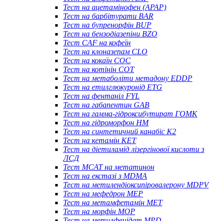
Тест на ацетамінофен (APAP)
Тест на барбітурати BAR
Тест на бупренорфін BUP
Тест на бензодіазепіни BZO
Тест CAF на кофеїн
Тест на клоназепам CLO
Тест на кокаїн COC
Тест на котінін COT
Тест на метаболіти метадону EDDP
Тест на етилглюкуронід ETG
Тест на фентаніл FYL
Тест на габапентин GAB
Тест на гамма-гідроксибутират ГОМК
Тест на гідроморфон HM
Тест на синтетичний канабіс K2
Тест на кетамін KET
Тест на діетиламід лізергінової кислоти з
ЛСД
Тест MCAT на метатинон
Тест на екстазі з MDMA
Тест на метилендіоксипіровалерону MDPV
Тест на мефедрон MEP
Тест на метамфетамін MET
Тест на морфін MOP
Тест на метилфенідат MPD