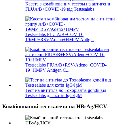
Касета з комбінованим тестом на антигени
FLUA/B+COVID-19 від Testsealabs
Testsealabs FLU A/B+COVID-
19/MP+RSV/Adeno+HMPV Antig...
Testsealabs FIUA/B+RSV/Adeno+COVID-
19+HMPV Antigen C...
Тест на антитіла до Toxoplasma gondii від
Testsealabs для котів IgG/IgM
Комбінований тест-касета на HBsAg/HCV