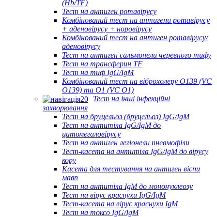
(Hb/TF)
Тест на антиген ротавірусу
Комбінований тест на антигени ротавірусу
+ аденовірусу + норовірусу
Комбінований тест на антиген ротавірусу/
аденовірусу
Тест на антиген сальмонели черевного тифу
Тест на трансферин TF
Тест на тиф IgG/IgM
Комбінований тест на віброхолеру O139 (VC
O139) та O1 (VC O1)
Тест на інші інфекційні
захворювання
Тест на бруцельоз (бруцельоз) IgG/IgM
Тест на антитіла IgG/IgM до
цитомегаловірусу
Тест на антиген легіонели пневмофіли
Тест-касета на антитіла IgG/IgM до вірусу
кору
Касета для тестування на антиген віспи
мавп
Тест на антитіла IgM до мононуклеозу
Тест на вірус краснухи IgG/IgM
Тест-касета на вірус краснухи IgM
Тест на токсо IgG/IgM