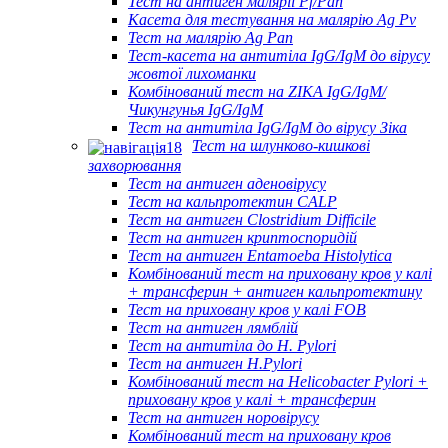
Тест на антиген малярії Pf/Pan
Касета для тестування на малярію Ag Pv
Тест на малярію Ag Pan
Тест-касета на антитіла IgG/IgM до вірусу
жовтої лихоманки
Комбінований тест на ZIKA IgG/IgM/
Чикунгунья IgG/IgM
Тест на антитіла IgG/IgM до вірусу Зіка
Тест на шлунково-кишкові
захворювання
Тест на антиген аденовірусу
Тест на кальпротектин CALP
Тест на антиген Clostridium Difficile
Тест на антиген криптоспоридій
Тест на антиген Entamoeba Histolytica
Комбінований тест на приховану кров у калі
+ трансферин + антиген кальпротектину
Тест на приховану кров у калі FOB
Тест на антиген лямблій
Тест на антитіла до H. Pylori
Тест на антиген H.Pylori
Комбінований тест на Helicobacter Pylori +
приховану кров у калі + трансферин
Тест на антиген норовірусу
Комбінований тест на приховану кров