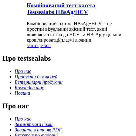
Комбінований тест-касета
Testsealabs HBsAg/HCV
Комбінований тест на HBsAg+HCV – це
простий візуальний якісний тест, який
виявляє антитіла до HCV та HBsAg у цільній
крові/сироватці/плазмі людини.
запит
деталі
Про testsealabs
Про нас
Продукти для людей
Ветеринарні продукти
Командне шоу
Новини
Про нас
Про нас
Зв'яжіться з нами
Завантажити як PDF
Екскурсія по фабриці