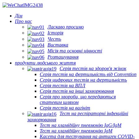
Дім
Про нас
Ласкаво просимо
Історія
Честь
Виставка
Місія та основні цінності
Розташування
продукти людського життя
Серія тестів на здоров'я жінок
Серія тестів на фертильність від Convention
Серія цифрових тестів на фертильність
Серія тестів на ВПЛ
Серія тестів на інші захворювання
Серія про хвороби, що передаються
статевим шляхом
Серія тестів на вагініт
Тест на респіраторні інфекційні
захворювання
Тест на хламідійну пневмонію IgG/IgM
Тест на хламідійну пневмонію IgM
Касета для тестування на антиген COVID-