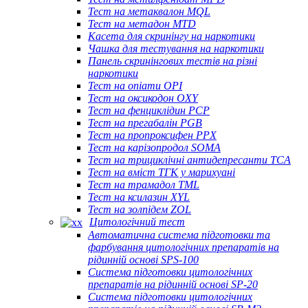
Тест на метаквалон MQL
Тест на метадон MTD
Касета для скринінгу на наркотики
Чашка для тестування на наркотики
Панель скринінгових тестів на різні
наркотики
Тест на опіати OPI
Тест на оксикодон OXY
Тест на фенциклідин PCP
Тест на прегабалін PGB
Тест на пропроксифен PPX
Тест на карізопродол SOMA
Тест на трициклічні антидепресанти TCA
Тест на вміст ТГК у марихуані
Тест на трамадол TML
Тест на ксилазин XYL
Тест на золпідем ZOL
Цитологічний тест
Автоматична система підготовки та
фарбування цитологічних препаратів на
рідинній основі SPS-100
Система підготовки цитологічних
препаратів на рідинній основі SP-20
Система підготовки цитологічних