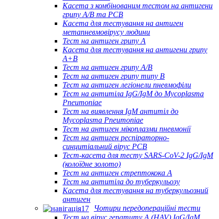
Касета з комбінованим тестом на антигени
грипу A/B та РСВ
Касета для тестування на антиген
метапневмовірусу людини
Тест на антиген грипу A
Касета для тестування на антигени грипу
A+B
Тест на антиген грипу A/B
Тест на антиген грипу типу B
Тест на антиген легіонели пневмофіли
Тест на антитіла IgG/IgM до Mycoplasma
Pneumoniae
Тест на виявлення IgM антитіл до
Mycoplasma Pneumoniae
Тест на антиген мікоплазми пневмонії
Тест на антиген респіраторно-
синцитіальний вірус РСВ
Тест-касета для тесту SARS-CoV-2 IgG/IgM
(колоїдне золото)
Тест на антиген стрептокока А
Тест на антитіла до туберкульозу
Касета для тестування на туберкульозний
антиген
Чотири передопераційні тести
Тест на вірус гепатиту А (HAV) IgG/IgM