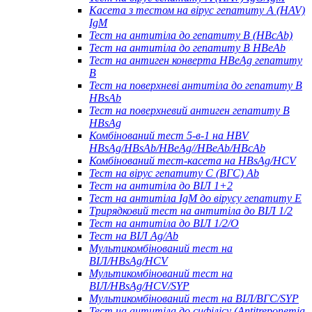
Касета з тестом на вірус гепатиту А (HAV)
IgM
Тест на антитіла до гепатиту B (HBcAb)
Тест на антитіла до гепатиту B HBeAb
Тест на антиген конверта HBeAg гепатиту
B
Тест на поверхневі антитіла до гепатиту B
HBsAb
Тест на поверхневий антиген гепатиту B
HBsAg
Комбінований тест 5-в-1 на HBV
HBsAg/HBsAb/HBeAg//HBeAb/HBcAb
Комбінований тест-касета на HBsAg/HCV
Тест на вірус гепатиту С (ВГС) Ab
Тест на антитіла до ВІЛ 1+2
Тест на антитіла IgM до вірусу гепатиту Е
Трирядковий тест на антитіла до ВІЛ 1/2
Тест на антитіла до ВІЛ 1/2/O
Тест на ВІЛ Ag/Ab
Мультикомбінований тест на
ВІЛ/HBsAg/HCV
Мультикомбінований тест на
ВІЛ/HBsAg/HCV/SYP
Мультикомбінований тест на ВІЛ/ВГС/SYP
Тест на антитіла до сифілісу (Antitreponemia