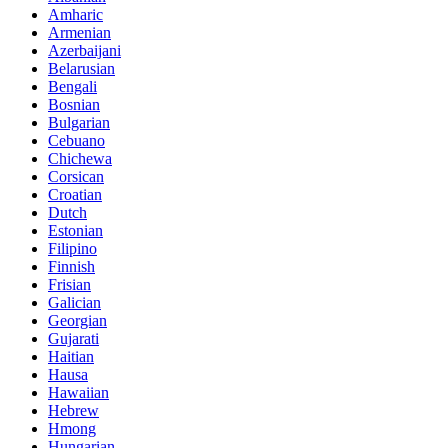
Amharic
Armenian
Azerbaijani
Belarusian
Bengali
Bosnian
Bulgarian
Cebuano
Chichewa
Corsican
Croatian
Dutch
Estonian
Filipino
Finnish
Frisian
Galician
Georgian
Gujarati
Haitian
Hausa
Hawaiian
Hebrew
Hmong
Hungarian