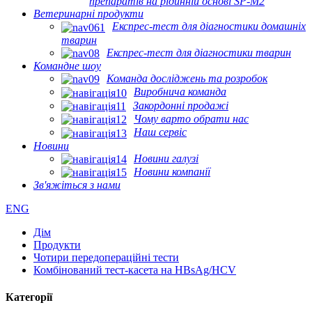
препаратів на рідинній основі SP-M2
Ветеринарні продукти
Експрес-тест для діагностики домашніх
тварин
Експрес-тест для діагностики тварин
Командне шоу
Команда досліджень та розробок
Виробнича команда
Закордонні продажі
Чому варто обрати нас
Наш сервіс
Новини
Новини галузі
Новини компанії
Зв'яжіться з нами
ENG
Дім
Продукти
Чотири передопераційні тести
Комбінований тест-касета на HBsAg/HCV
Категорії