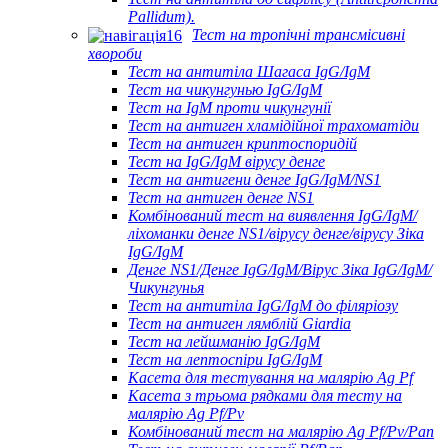
Pallidum).
Тест на тропічні трансмісивні
хвороби
Тест на антитіла Шагаса IgG/IgM
Тест на чикунгунью IgG/IgM
Тест на IgM проти чикунгунії
Тест на антиген хламідійної трахоматіди
Тест на антиген криптоспоридій
Тест на IgG/IgM вірусу денге
Тест на антигени денге IgG/IgM/NS1
Тест на антиген денге NS1
Комбінований тест на виявлення IgG/IgM/
ліхоманки денге NS1/вірусу денге/вірусу Зіка
IgG/IgM
Денге NS1/Денге IgG/IgM/Вірус Зіка IgG/IgM/
Чикунгунья
Тест на антитіла IgG/IgM до філяріозу
Тест на антиген лямблій Giardia
Тест на лейшманію IgG/IgM
Тест на лептоспіри IgG/IgM
Касета для тестування на малярію Ag Pf
Касета з трьома рядками для тесту на
малярію Ag Pf/Pv
Комбінований тест на малярію Ag Pf/Pv/Pan