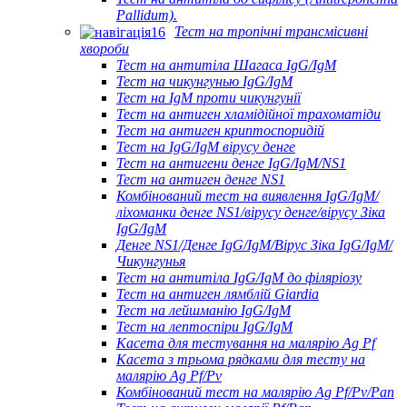
Pallidum).
Тест на тропічні трансмісивні
хвороби
Тест на антитіла Шагаса IgG/IgM
Тест на чикунгунью IgG/IgM
Тест на IgM проти чикунгунії
Тест на антиген хламідійної трахоматіди
Тест на антиген криптоспоридій
Тест на IgG/IgM вірусу денге
Тест на антигени денге IgG/IgM/NS1
Тест на антиген денге NS1
Комбінований тест на виявлення IgG/IgM/
ліхоманки денге NS1/вірусу денге/вірусу Зіка
IgG/IgM
Денге NS1/Денге IgG/IgM/Вірус Зіка IgG/IgM/
Чикунгунья
Тест на антитіла IgG/IgM до філяріозу
Тест на антиген лямблій Giardia
Тест на лейшманію IgG/IgM
Тест на лептоспіри IgG/IgM
Касета для тестування на малярію Ag Pf
Касета з трьома рядками для тесту на
малярію Ag Pf/Pv
Комбінований тест на малярію Ag Pf/Pv/Pan