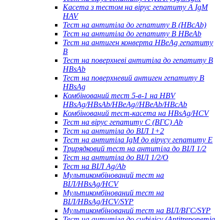
Касета з тестом на вірус гепатиту А IgM
HAV
Тест на антитіла до гепатиту B (HBcAb)
Тест на антитіла до гепатиту B HBeAb
Тест на антиген конверта HBeAg гепатиту
B
Тест на поверхневі антитіла до гепатиту B
HBsAb
Тест на поверхневий антиген гепатиту B
HBsAg
Комбінований тест 5-в-1 на HBV
HBsAg/HBsAb/HBeAg//HBeAb/HBcAb
Комбінований тест-касета на HBsAg/HCV
Тест на вірус гепатиту С (ВГС) Ab
Тест на антитіла до ВІЛ 1+2
Тест на антитіла IgM до вірусу гепатиту Е
Трирядковий тест на антитіла до ВІЛ 1/2
Тест на антитіла до ВІЛ 1/2/O
Тест на ВІЛ Ag/Ab
Мультикомбінований тест на
ВІЛ/HBsAg/HCV
Мультикомбінований тест на
ВІЛ/HBsAg/HCV/SYP
Мультикомбінований тест на ВІЛ/ВГС/SYP
Тест на антитіла до сифілісу (Antitreponemia