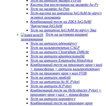
Тест на антиген малярії Pf/Pan
Касета для тестування на малярію Ag Pv
Тест на малярію Ag Pan
Тест-касета на антитіла IgG/IgM до вірусу
жовтої лихоманки
Комбінований тест на ZIKA IgG/IgM/
Чикунгунья IgG/IgM
Тест на антитіла IgG/IgM до вірусу Зіка
Тест на шлунково-кишкові
захворювання
Тест на антиген аденовірусу
Тест на кальпротектин CALP
Тест на антиген Clostridium Difficile
Тест на антиген криптоспоридій
Тест на антиген Entamoeba Histolytica
Комбінований тест на приховану кров у калі
+ трансферин + антиген кальпротектину
Тест на приховану кров у калі FOB
Тест на антиген лямблій
Тест на антитіла до H. Pylori
Тест на антиген H.Pylori
Комбінований тест на Helicobacter Pylori +
приховану кров у калі + трансферин
Тест на антиген норовірусу
Комбінований тест на приховану кров