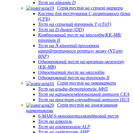
Тест на вітамін D
Серія тестів на серцеві маркери
Касета для тестування С-реактивного білка
(СРБ)
Тест на серцевий тропонін Т (cTnT)
Тест на D-димер (DD)
Комбінований тест на міоглобін/КК-МВ/
тропінін II
Тест на N-кінцевий прогормон
натрійуретичного рептилу мозку (NT-pro
BNP)
Однокроковий тест на креатин-мезенхіму
(КК-МВ)
Одноетапний тест на міоглобін
Однокроковий тест на тропонін II
Серія тестів на онкомаркери
Тест на альфа-фетопротеїн АФП
Тест на карциноембріональний антиген CEA
Тест на простат-специфічний антиген ПСА
Серія тестів на зловживання
наркотиками
6-MAM 6-моноацетилморфіновий тест
Тест на алкоголь
Тест на альпразолам ALP
Тест на амфетамін AMP