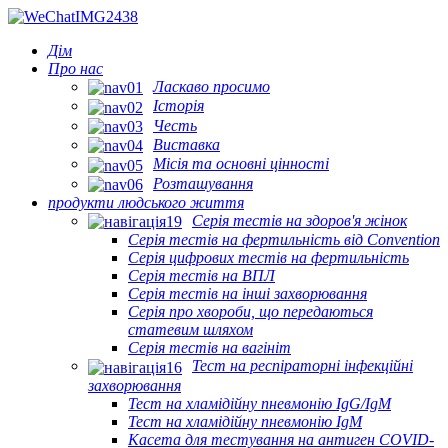
Дім
Про нас
Ласкаво просимо
Історія
Честь
Виставка
Місія та основні цінності
Розташування
продукти людського життя
Серія тестів на здоров'я жінок
Серія тестів на фертильність від Convention
Серія цифрових тестів на фертильність
Серія тестів на ВПЛ
Серія тестів на інші захворювання
Серія про хвороби, що передаються
статевим шляхом
Серія тестів на вагініт
Тест на респіраторні інфекційні
захворювання
Тест на хламідійну пневмонію IgG/IgM
Тест на хламідійну пневмонію IgM
Касета для тестування на антиген COVID-