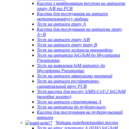
Касета з комбінованим тестом на антигени
грипу A/B та РСВ
Касета для тестування на антиген
метапневмовірусу людини
Тест на антиген грипу A
Касета для тестування на антигени грипу
A+B
Тест на антиген грипу A/B
Тест на антиген грипу типу B
Тест на антиген легіонели пневмофіли
Тест на антитіла IgG/IgM до Mycoplasma
Pneumoniae
Тест на виявлення IgM антитіл до
Mycoplasma Pneumoniae
Тест на антиген мікоплазми пневмонії
Тест на антиген респіраторно-
синцитіальний вірус РСВ
Тест-касета для тесту SARS-CoV-2 IgG/IgM
(колоїдне золото)
Тест на антиген стрептокока А
Тест на антитіла до туберкульозу
Касета для тестування на туберкульозний
антиген
Чотири передопераційні тести
Тест на вірус гепатиту А (HAV) IgG/IgM