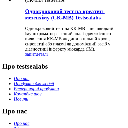
Однокроковий тест на креатин-
мезенхіму (CK-MB) Testsealabs
Однокроковий тест на КК-МВ – це швидкий
імунохроматографічний аналіз для якісного
виявлення КК-МВ людини в цільній крові,
сироватці або плазмі як допоміжний засіб у
діагностиці інфаркту міокарда (ІМ).
запит
деталі
Про testsealabs
Про нас
Продукти для людей
Ветеринарні продукти
Командне шоу
Новини
Про нас
Про нас