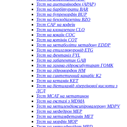
Тест на ацетамінофен (APAP)
Тест на барбітурати BAR
Тест на бупренорфін BUP
Тест на бензодіазепіни BZO
Тест CAF на кофеїн
Тест на клоназепам CLO
Тест на кокаїн COC
Тест на котінін COT
Тест на метаболіти метадону EDDP
Тест на етилглюкуронід ETG
Тест на фентаніл FYL
Тест на габапентин GAB
Тест на гамма-гідроксибутират ГОМК
Тест на гідроморфон HM
Тест на синтетичний канабіс K2
Тест на кетамін KET
Тест на діетиламід лізергінової кислоти з
ЛСД
Тест MCAT на метатинон
Тест на екстазі з MDMA
Тест на метилендіоксипіровалерону MDPV
Тест на мефедрон MEP
Тест на метамфетамін MET
Тест на морфін MOP
Тест на метилфенідат MPD