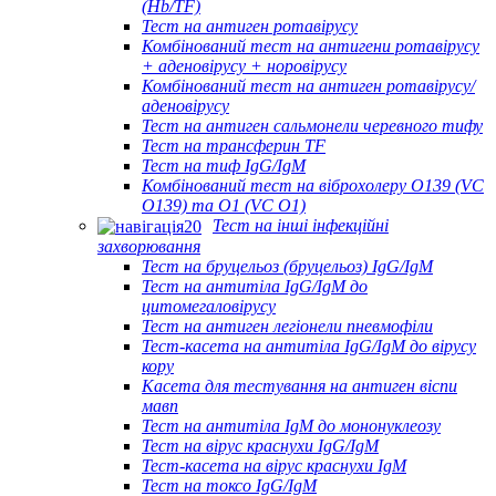
(Hb/TF)
Тест на антиген ротавірусу
Комбінований тест на антигени ротавірусу
+ аденовірусу + норовірусу
Комбінований тест на антиген ротавірусу/
аденовірусу
Тест на антиген сальмонели черевного тифу
Тест на трансферин TF
Тест на тиф IgG/IgM
Комбінований тест на віброхолеру O139 (VC
O139) та O1 (VC O1)
Тест на інші інфекційні
захворювання
Тест на бруцельоз (бруцельоз) IgG/IgM
Тест на антитіла IgG/IgM до
цитомегаловірусу
Тест на антиген легіонели пневмофіли
Тест-касета на антитіла IgG/IgM до вірусу
кору
Касета для тестування на антиген віспи
мавп
Тест на антитіла IgM до мононуклеозу
Тест на вірус краснухи IgG/IgM
Тест-касета на вірус краснухи IgM
Тест на токсо IgG/IgM