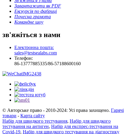
Зв'яжіться з нами
Завантажити як PDF
Екскурсія по фабриці
Почесна грамота
Командне шоу
зв'яжіться з нами
Електронна пошта:
sales@testsealabs.com
Телефон:
86-13777885335/86-57188600160
© Авторське право - 2010-2024: Усі права захищено.
Гарячі
товари
-
Карта сайту
Набір для швидкого тестування
,
Набір для швидкого
тестування на антиген
,
Набір для експрес-тестування на
Covid-19
,
Набір для швидкого тестування на діагностику