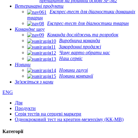
препаратів на рідинній основі SP-M2
Ветеринарні продукти
Експрес-тест для діагностики домашніх
тварин
Експрес-тест для діагностики тварин
Командне шоу
Команда досліджень та розробок
Виробнича команда
Закордонні продажі
Чому варто обрати нас
Наш сервіс
Новини
Новини галузі
Новини компанії
Зв'яжіться з нами
ENG
Дім
Продукти
Серія тестів на серцеві маркери
Однокроковий тест на креатин-мезенхіму (КК-МВ)
Категорії