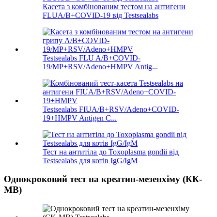
Касета з комбінованим тестом на антигени
FLUA/B+COVID-19 від Testsealabs
Testsealabs FLU A/B+COVID-
19/MP+RSV/Adeno+HMPV Antig...
Testsealabs FIUA/B+RSV/Adeno+COVID-
19+HMPV Antigen C...
Тест на антитіла до Toxoplasma gondii від
Testsealabs для котів IgG/IgM
Однокроковий тест на креатин-мезенхіму (КК-
МВ)