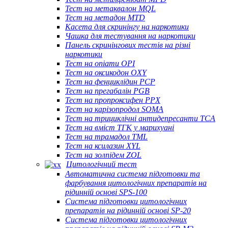
Тест на метаквалон MQL
Тест на метадон MTD
Касета для скринінгу на наркотики
Чашка для тестування на наркотики
Панель скринінгових тестів на різні
наркотики
Тест на опіати OPI
Тест на оксикодон OXY
Тест на фенциклідин PCP
Тест на прегабалін PGB
Тест на пропроксифен PPX
Тест на карізопродол SOMA
Тест на трициклічні антидепресанти TCA
Тест на вміст ТГК у марихуані
Тест на трамадол TML
Тест на ксилазин XYL
Тест на золпідем ZOL
Цитологічний тест
Автоматична система підготовки та
фарбування цитологічних препаратів на
рідинній основі SPS-100
Система підготовки цитологічних
препаратів на рідинній основі SP-20
Система підготовки цитологічних