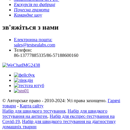
Екскурсія по фабриці
Почесна грамота
Командне шоу
зв'яжіться з нами
Електронна пошта:
sales@testsealabs.com
Телефон:
86-13777885335/86-57188600160
© Авторське право - 2010-2024: Усі права захищено.
Гарячі
товари
-
Карта сайту
Набір для швидкого тестування
,
Набір для швидкого
тестування на антиген
,
Набір для експрес-тестування на
Covid-19
,
Набір для швидкого тестування на діагностику
домашніх тварин