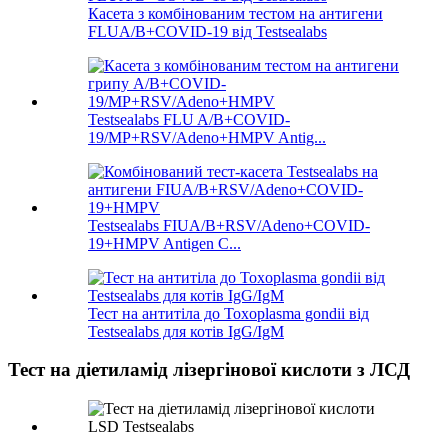
Касета з комбінованим тестом на антигени
FLUA/B+COVID-19 від Testsealabs
Testsealabs FLU A/B+COVID-
19/MP+RSV/Adeno+HMPV Antig...
Testsealabs FIUA/B+RSV/Adeno+COVID-
19+HMPV Antigen C...
Тест на антитіла до Toxoplasma gondii від
Testsealabs для котів IgG/IgM
Тест на діетиламід лізергінової кислоти з ЛСД