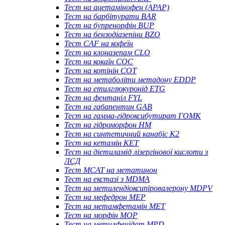
Тест на ацетамінофен (APAP)
Тест на барбітурати BAR
Тест на бупренорфін BUP
Тест на бензодіазепіни BZO
Тест CAF на кофеїн
Тест на клоназепам CLO
Тест на кокаїн COC
Тест на котінін COT
Тест на метаболіти метадону EDDP
Тест на етилглюкуронід ETG
Тест на фентаніл FYL
Тест на габапентин GAB
Тест на гамма-гідроксибутират ГОМК
Тест на гідроморфон HM
Тест на синтетичний канабіс K2
Тест на кетамін KET
Тест на діетиламід лізергінової кислоти з
ЛСД
Тест MCAT на метатинон
Тест на екстазі з MDMA
Тест на метилендіоксипіровалерону MDPV
Тест на мефедрон MEP
Тест на метамфетамін MET
Тест на морфін MOP
Тест на метилфенідат MPD