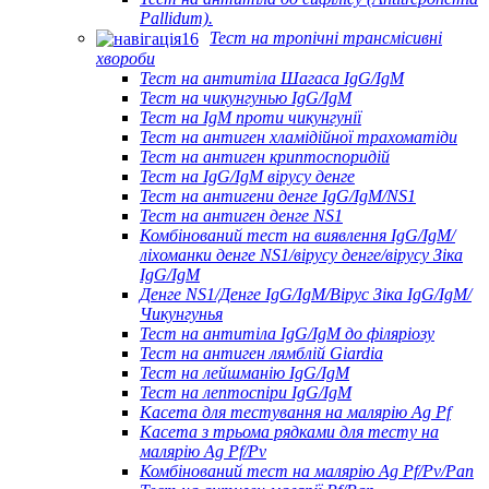
Pallidum).
Тест на тропічні трансмісивні
хвороби
Тест на антитіла Шагаса IgG/IgM
Тест на чикунгунью IgG/IgM
Тест на IgM проти чикунгунії
Тест на антиген хламідійної трахоматіди
Тест на антиген криптоспоридій
Тест на IgG/IgM вірусу денге
Тест на антигени денге IgG/IgM/NS1
Тест на антиген денге NS1
Комбінований тест на виявлення IgG/IgM/
ліхоманки денге NS1/вірусу денге/вірусу Зіка
IgG/IgM
Денге NS1/Денге IgG/IgM/Вірус Зіка IgG/IgM/
Чикунгунья
Тест на антитіла IgG/IgM до філяріозу
Тест на антиген лямблій Giardia
Тест на лейшманію IgG/IgM
Тест на лептоспіри IgG/IgM
Касета для тестування на малярію Ag Pf
Касета з трьома рядками для тесту на
малярію Ag Pf/Pv
Комбінований тест на малярію Ag Pf/Pv/Pan