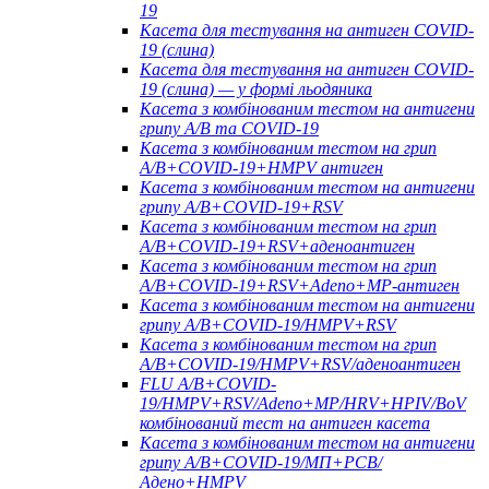
19
Касета для тестування на антиген COVID-
19 (слина)
Касета для тестування на антиген COVID-
19 (слина) — у формі льодяника
Касета з комбінованим тестом на антигени
грипу A/B та COVID-19
Касета з комбінованим тестом на грип
A/B+COVID-19+HMPV антиген
Касета з комбінованим тестом на антигени
грипу A/B+COVID-19+RSV
Касета з комбінованим тестом на грип
A/B+COVID-19+RSV+аденоантиген
Касета з комбінованим тестом на грип
A/B+COVID-19+RSV+Adeno+MP-антиген
Касета з комбінованим тестом на антигени
грипу A/B+COVID-19/HMPV+RSV
Касета з комбінованим тестом на грип
A/B+COVID-19/HMPV+RSV/аденоантиген
FLU A/B+COVID-
19/HMPV+RSV/Adeno+MP/HRV+HPIV/BoV
комбінований тест на антиген касета
Касета з комбінованим тестом на антигени
грипу A/B+COVID-19/МП+РСВ/
Адено+HMPV