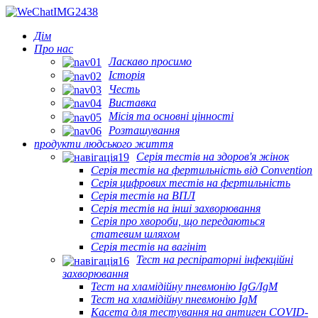
Дім
Про нас
Ласкаво просимо
Історія
Честь
Виставка
Місія та основні цінності
Розташування
продукти людського життя
Серія тестів на здоров'я жінок
Серія тестів на фертильність від Convention
Серія цифрових тестів на фертильність
Серія тестів на ВПЛ
Серія тестів на інші захворювання
Серія про хвороби, що передаються
статевим шляхом
Серія тестів на вагініт
Тест на респіраторні інфекційні
захворювання
Тест на хламідійну пневмонію IgG/IgM
Тест на хламідійну пневмонію IgM
Касета для тестування на антиген COVID-