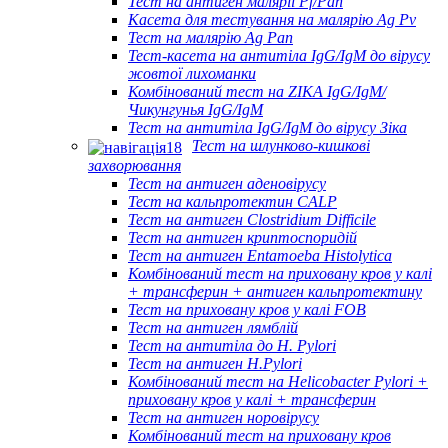
Тест на антиген малярії Pf/Pan
Касета для тестування на малярію Ag Pv
Тест на малярію Ag Pan
Тест-касета на антитіла IgG/IgM до вірусу
жовтої лихоманки
Комбінований тест на ZIKA IgG/IgM/
Чикунгунья IgG/IgM
Тест на антитіла IgG/IgM до вірусу Зіка
Тест на шлунково-кишкові
захворювання
Тест на антиген аденовірусу
Тест на кальпротектин CALP
Тест на антиген Clostridium Difficile
Тест на антиген криптоспоридій
Тест на антиген Entamoeba Histolytica
Комбінований тест на приховану кров у калі
+ трансферин + антиген кальпротектину
Тест на приховану кров у калі FOB
Тест на антиген лямблій
Тест на антитіла до H. Pylori
Тест на антиген H.Pylori
Комбінований тест на Helicobacter Pylori +
приховану кров у калі + трансферин
Тест на антиген норовірусу
Комбінований тест на приховану кров