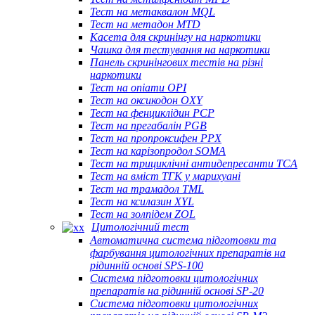
Тест на метаквалон MQL
Тест на метадон MTD
Касета для скринінгу на наркотики
Чашка для тестування на наркотики
Панель скринінгових тестів на різні
наркотики
Тест на опіати OPI
Тест на оксикодон OXY
Тест на фенциклідин PCP
Тест на прегабалін PGB
Тест на пропроксифен PPX
Тест на карізопродол SOMA
Тест на трициклічні антидепресанти TCA
Тест на вміст ТГК у марихуані
Тест на трамадол TML
Тест на ксилазин XYL
Тест на золпідем ZOL
Цитологічний тест
Автоматична система підготовки та
фарбування цитологічних препаратів на
рідинній основі SPS-100
Система підготовки цитологічних
препаратів на рідинній основі SP-20
Система підготовки цитологічних