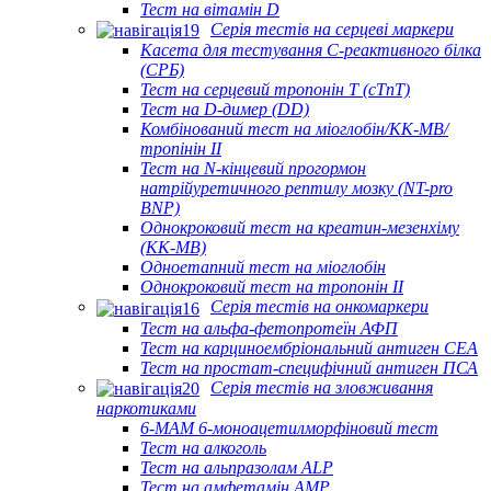
Тест на вітамін D
Серія тестів на серцеві маркери
Касета для тестування С-реактивного білка
(СРБ)
Тест на серцевий тропонін Т (cTnT)
Тест на D-димер (DD)
Комбінований тест на міоглобін/КК-МВ/
тропінін II
Тест на N-кінцевий прогормон
натрійуретичного рептилу мозку (NT-pro
BNP)
Однокроковий тест на креатин-мезенхіму
(КК-МВ)
Одноетапний тест на міоглобін
Однокроковий тест на тропонін II
Серія тестів на онкомаркери
Тест на альфа-фетопротеїн АФП
Тест на карциноембріональний антиген CEA
Тест на простат-специфічний антиген ПСА
Серія тестів на зловживання
наркотиками
6-MAM 6-моноацетилморфіновий тест
Тест на алкоголь
Тест на альпразолам ALP
Тест на амфетамін AMP