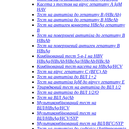
Касета з тестом на вірус гепатиту А IgM
HAV
Тест на антитіла до гепатиту B (HBcAb)
Тест на антитіла до гепатиту B HBeAb
Тест на антиген конверта HBeAg гепатиту
B
Тест на поверхневі антитіла до гепатиту B
HBsAb
Тест на поверхневий антиген гепатиту B
HBsAg
Комбінований тест 5-в-1 на HBV
HBsAg/HBsAb/HBeAg//HBeAb/HBcAb
Комбінований тест-касета на HBsAg/HCV
Тест на вірус гепатиту С (ВГС) Ab
Тест на антитіла до ВІЛ 1+2
Тест на антитіла IgM до вірусу гепатиту Е
Трирядковий тест на антитіла до ВІЛ 1/2
Тест на антитіла до ВІЛ 1/2/O
Тест на ВІЛ Ag/Ab
Мультикомбінований тест на
ВІЛ/HBsAg/HCV
Мультикомбінований тест на
ВІЛ/HBsAg/HCV/SYP
Мультикомбінований тест на ВІЛ/ВГС/SYP
Тест на антитіла до сифілісу (Antitreponemia