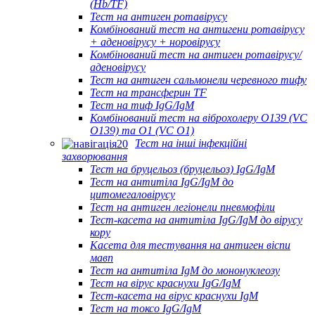
(Hb/TF)
Тест на антиген ротавірусу
Комбінований тест на антигени ротавірусу
+ аденовірусу + норовірусу
Комбінований тест на антиген ротавірусу/
аденовірусу
Тест на антиген сальмонели черевного тифу
Тест на трансферин TF
Тест на тиф IgG/IgM
Комбінований тест на віброхолеру O139 (VC
O139) та O1 (VC O1)
Тест на інші інфекційні
захворювання
Тест на бруцельоз (бруцельоз) IgG/IgM
Тест на антитіла IgG/IgM до
цитомегаловірусу
Тест на антиген легіонели пневмофіли
Тест-касета на антитіла IgG/IgM до вірусу
кору
Касета для тестування на антиген віспи
мавп
Тест на антитіла IgM до мононуклеозу
Тест на вірус краснухи IgG/IgM
Тест-касета на вірус краснухи IgM
Тест на токсо IgG/IgM