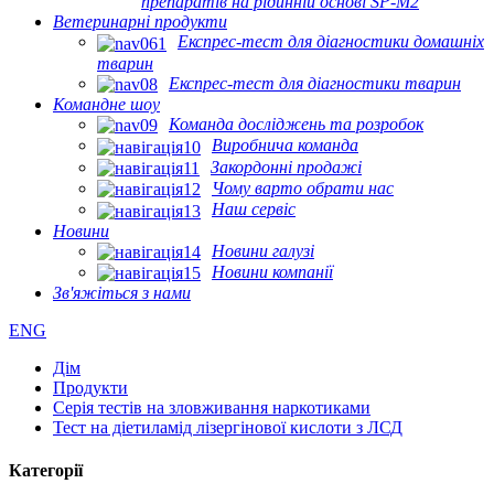
препаратів на рідинній основі SP-M2
Ветеринарні продукти
Експрес-тест для діагностики домашніх
тварин
Експрес-тест для діагностики тварин
Командне шоу
Команда досліджень та розробок
Виробнича команда
Закордонні продажі
Чому варто обрати нас
Наш сервіс
Новини
Новини галузі
Новини компанії
Зв'яжіться з нами
ENG
Дім
Продукти
Серія тестів на зловживання наркотиками
Тест на діетиламід лізергінової кислоти з ЛСД
Категорії