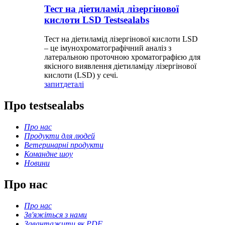
Тест на діетиламід лізергінової
кислоти LSD Testsealabs
Тест на діетиламід лізергінової кислоти LSD
– це імунохроматографічний аналіз з
латеральною проточною хроматографією для
якісного виявлення діетиламіду лізергінової
кислоти (LSD) у сечі.
запит
деталі
Про testsealabs
Про нас
Продукти для людей
Ветеринарні продукти
Командне шоу
Новини
Про нас
Про нас
Зв'яжіться з нами
Завантажити як PDF