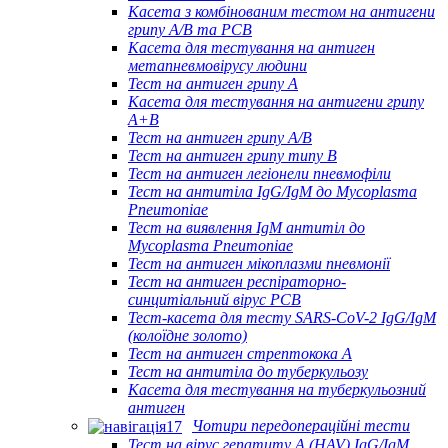
Касета з комбінованим тестом на антигени
грипу A/B та РСВ
Касета для тестування на антиген
метапневмовірусу людини
Тест на антиген грипу A
Касета для тестування на антигени грипу
A+B
Тест на антиген грипу A/B
Тест на антиген грипу типу B
Тест на антиген легіонели пневмофіли
Тест на антитіла IgG/IgM до Mycoplasma
Pneumoniae
Тест на виявлення IgM антитіл до
Mycoplasma Pneumoniae
Тест на антиген мікоплазми пневмонії
Тест на антиген респіраторно-
синцитіальний вірус РСВ
Тест-касета для тесту SARS-CoV-2 IgG/IgM
(колоїдне золото)
Тест на антиген стрептокока А
Тест на антитіла до туберкульозу
Касета для тестування на туберкульозний
антиген
Чотири передопераційні тести
Тест на вірус гепатиту А (HAV) IgG/IgM