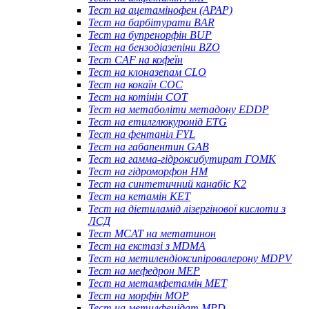
Тест на ацетамінофен (APAP)
Тест на барбітурати BAR
Тест на бупренорфін BUP
Тест на бензодіазепіни BZO
Тест CAF на кофеїн
Тест на клоназепам CLO
Тест на кокаїн COC
Тест на котінін COT
Тест на метаболіти метадону EDDP
Тест на етилглюкуронід ETG
Тест на фентаніл FYL
Тест на габапентин GAB
Тест на гамма-гідроксибутират ГОМК
Тест на гідроморфон HM
Тест на синтетичний канабіс K2
Тест на кетамін KET
Тест на діетиламід лізергінової кислоти з
ЛСД
Тест MCAT на метатинон
Тест на екстазі з MDMA
Тест на метилендіоксипіровалерону MDPV
Тест на мефедрон MEP
Тест на метамфетамін MET
Тест на морфін MOP
Тест на метилфенідат MPD