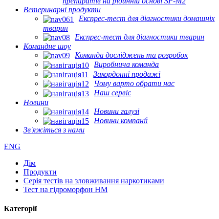
препаратів на рідинній основі SP-M2
Ветеринарні продукти
Експрес-тест для діагностики домашніх
тварин
Експрес-тест для діагностики тварин
Командне шоу
Команда досліджень та розробок
Виробнича команда
Закордонні продажі
Чому варто обрати нас
Наш сервіс
Новини
Новини галузі
Новини компанії
Зв'яжіться з нами
ENG
Дім
Продукти
Серія тестів на зловживання наркотиками
Тест на гідроморфон HM
Категорії