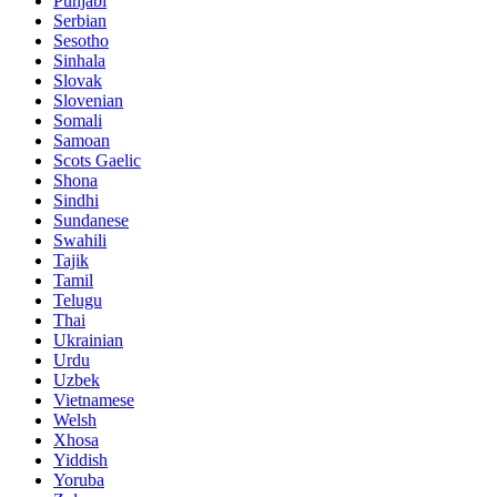
Punjabi
Serbian
Sesotho
Sinhala
Slovak
Slovenian
Somali
Samoan
Scots Gaelic
Shona
Sindhi
Sundanese
Swahili
Tajik
Tamil
Telugu
Thai
Ukrainian
Urdu
Uzbek
Vietnamese
Welsh
Xhosa
Yiddish
Yoruba