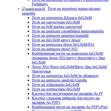
Pallidum).
Тест на тропічні трансмісивні
хвороби
Тест на антитіла Шагаса IgG/IgM
Тест на чикунгунью IgG/IgM
Тест на IgM проти чикунгунії
Тест на антиген хламідійної трахоматіди
Тест на антиген криптоспоридій
Тест на IgG/IgM вірусу денге
Тест на антигени денге IgG/IgM/NS1
Тест на антиген денге NS1
Комбінований тест на виявлення IgG/IgM/
ліхоманки денге NS1/вірусу денге/вірусу Зіка
IgG/IgM
Денге NS1/Денге IgG/IgM/Вірус Зіка IgG/IgM/
Чикунгунья
Тест на антитіла IgG/IgM до філяріозу
Тест на антиген лямблій Giardia
Тест на лейшманію IgG/IgM
Тест на лептоспіри IgG/IgM
Касета для тестування на малярію Ag Pf
Касета з трьома рядками для тесту на
малярію Ag Pf/Pv
Комбінований тест на малярію Ag Pf/Pv/Pan