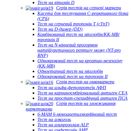
Тест на вітамін D
Серія тестів на серцеві маркери
Касета для тестування С-реактивного білка
(СРБ)
Тест на серцевий тропонін Т (cTnT)
Тест на D-димер (DD)
Комбінований тест на міоглобін/КК-МВ/
тропінін II
Тест на N-кінцевий прогормон
натрійуретичного рептилу мозку (NT-pro
BNP)
Однокроковий тест на креатин-мезенхіму
(КК-МВ)
Одноетапний тест на міоглобін
Однокроковий тест на тропонін II
Серія тестів на онкомаркери
Тест на альфа-фетопротеїн АФП
Тест на карциноембріональний антиген CEA
Тест на простат-специфічний антиген ПСА
Серія тестів на зловживання
наркотиками
6-MAM 6-моноацетилморфіновий тест
Тест на алкоголь
Тест на альпразолам ALP
Тест на амфетамін AMP