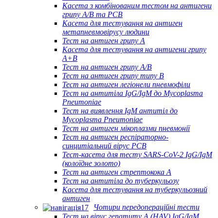
Касета з комбінованим тестом на антигени
грипу A/B та РСВ
Касета для тестування на антиген
метапневмовірусу людини
Тест на антиген грипу A
Касета для тестування на антигени грипу
A+B
Тест на антиген грипу A/B
Тест на антиген грипу типу B
Тест на антиген легіонели пневмофіли
Тест на антитіла IgG/IgM до Mycoplasma
Pneumoniae
Тест на виявлення IgM антитіл до
Mycoplasma Pneumoniae
Тест на антиген мікоплазми пневмонії
Тест на антиген респіраторно-
синцитіальний вірус РСВ
Тест-касета для тесту SARS-CoV-2 IgG/IgM
(колоїдне золото)
Тест на антиген стрептокока А
Тест на антитіла до туберкульозу
Касета для тестування на туберкульозний
антиген
Чотири передопераційні тести
Тест на вірус гепатиту А (HAV) IgG/IgM