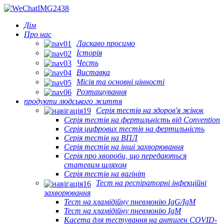
Дім
Про нас
Ласкаво просимо
Історія
Честь
Виставка
Місія та основні цінності
Розташування
продукти людського життя
Серія тестів на здоров'я жінок
Серія тестів на фертильність від Convention
Серія цифрових тестів на фертильність
Серія тестів на ВПЛ
Серія тестів на інші захворювання
Серія про хвороби, що передаються
статевим шляхом
Серія тестів на вагініт
Тест на респіраторні інфекційні
захворювання
Тест на хламідійну пневмонію IgG/IgM
Тест на хламідійну пневмонію IgM
Касета для тестування на антиген COVID-