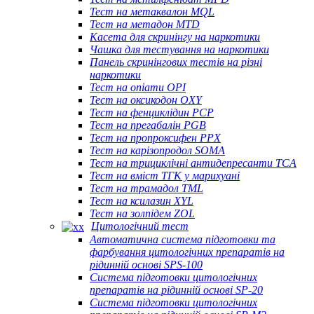
Тест на метаквалон MQL
Тест на метадон MTD
Касета для скринінгу на наркотики
Чашка для тестування на наркотики
Панель скринінгових тестів на різні
наркотики
Тест на опіати OPI
Тест на оксикодон OXY
Тест на фенциклідин PCP
Тест на прегабалін PGB
Тест на пропроксифен PPX
Тест на карізопродол SOMA
Тест на трициклічні антидепресанти TCA
Тест на вміст ТГК у марихуані
Тест на трамадол TML
Тест на ксилазин XYL
Тест на золпідем ZOL
Цитологічний тест
Автоматична система підготовки та
фарбування цитологічних препаратів на
рідинній основі SPS-100
Система підготовки цитологічних
препаратів на рідинній основі SP-20
Система підготовки цитологічних