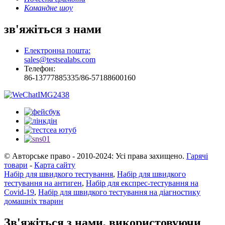
Командне шоу
зв'яжіться з нами
Електронна пошта:
sales@testsealabs.com
Телефон:
86-13777885335/86-57188600160
© Авторське право - 2010-2024: Усі права захищено.
Гарячі
товари
-
Карта сайту
Набір для швидкого тестування
,
Набір для швидкого
тестування на антиген
,
Набір для експрес-тестування на
Covid-19
,
Набір для швидкого тестування на діагностику
домашніх тварин
Зв'яжіться з нами, використовуючи