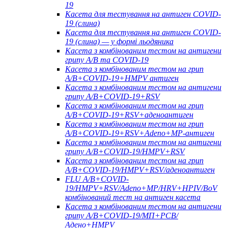
19
Касета для тестування на антиген COVID-
19 (слина)
Касета для тестування на антиген COVID-
19 (слина) — у формі льодяника
Касета з комбінованим тестом на антигени
грипу A/B та COVID-19
Касета з комбінованим тестом на грип
A/B+COVID-19+HMPV антиген
Касета з комбінованим тестом на антигени
грипу A/B+COVID-19+RSV
Касета з комбінованим тестом на грип
A/B+COVID-19+RSV+аденоантиген
Касета з комбінованим тестом на грип
A/B+COVID-19+RSV+Adeno+MP-антиген
Касета з комбінованим тестом на антигени
грипу A/B+COVID-19/HMPV+RSV
Касета з комбінованим тестом на грип
A/B+COVID-19/HMPV+RSV/аденоантиген
FLU A/B+COVID-
19/HMPV+RSV/Adeno+MP/HRV+HPIV/BoV
комбінований тест на антиген касета
Касета з комбінованим тестом на антигени
грипу A/B+COVID-19/МП+РСВ/
Адено+HMPV