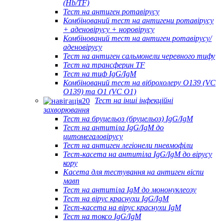
(Hb/TF)
Тест на антиген ротавірусу
Комбінований тест на антигени ротавірусу
+ аденовірусу + норовірусу
Комбінований тест на антиген ротавірусу/
аденовірусу
Тест на антиген сальмонели черевного тифу
Тест на трансферин TF
Тест на тиф IgG/IgM
Комбінований тест на віброхолеру O139 (VC
O139) та O1 (VC O1)
Тест на інші інфекційні
захворювання
Тест на бруцельоз (бруцельоз) IgG/IgM
Тест на антитіла IgG/IgM до
цитомегаловірусу
Тест на антиген легіонели пневмофіли
Тест-касета на антитіла IgG/IgM до вірусу
кору
Касета для тестування на антиген віспи
мавп
Тест на антитіла IgM до мононуклеозу
Тест на вірус краснухи IgG/IgM
Тест-касета на вірус краснухи IgM
Тест на токсо IgG/IgM