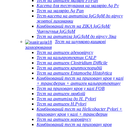
Тест на антиген малярії Pf/Pan
Касета для тестування на малярію Ag Pv
Тест на малярію Ag Pan
Тест-касета на антитіла IgG/IgM до вірусу
жовтої лихоманки
Комбінований тест на ZIKA IgG/IgM/
Чикунгунья IgG/IgM
Тест на антитіла IgG/IgM до вірусу Зіка
Тест на шлунково-кишкові
захворювання
Тест на антиген аденовірусу
Тест на кальпротектин CALP
Тест на антиген Clostridium Difficile
Тест на антиген криптоспоридій
Тест на антиген Entamoeba Histolytica
Комбінований тест на приховану кров у калі
+ трансферин + антиген кальпротектину
Тест на приховану кров у калі FOB
Тест на антиген лямблій
Тест на антитіла до H. Pylori
Тест на антиген H.Pylori
Комбінований тест на Helicobacter Pylori +
приховану кров у калі + трансферин
Тест на антиген норовірусу
Комбінований тест на приховану кров