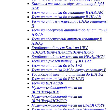
Касета з тестом на вірус гепатиту А IgM
HAV
Тест на антитіла до гепатиту B (HBcAb)
Тест на антитіла до гепатиту B HBeAb
Тест на антиген конверта HBeAg гепатиту
B
Тест на поверхневі антитіла до гепатиту B
HBsAb
Тест на поверхневий антиген гепатиту B
HBsAg
Комбінований тест 5-в-1 на HBV
HBsAg/HBsAb/HBeAg//HBeAb/HBcAb
Комбінований тест-касета на HBsAg/HCV
Тест на вірус гепатиту С (ВГС) Ab
Тест на антитіла до ВІЛ 1+2
Тест на антитіла IgM до вірусу гепатиту Е
Трирядковий тест на антитіла до ВІЛ 1/2
Тест на антитіла до ВІЛ 1/2/O
Тест на ВІЛ Ag/Ab
Мультикомбінований тест на
ВІЛ/HBsAg/HCV
Мультикомбінований тест на
ВІЛ/HBsAg/HCV/SYP
Мультикомбінований тест на ВІЛ/ВГС/SYP
Тест на антитіла до сифілісу (Antitreponemia