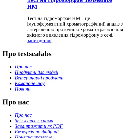
HM
Тест на гідроморфон HM – це
імуноферментний хроматографічний аналіз з
латеральною проточною хроматографією для
якісного виявлення гідроморфону в сечі.
запит
деталі
Про testsealabs
Про нас
Продукти для людей
Ветеринарні продукти
Командне шоу
Новини
Про нас
Про нас
Зв'яжіться з нами
Завантажити як PDF
Екскурсія по фабриці
Почесна грамота