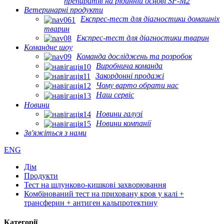
препаратів на рідинній основі SP-M2
Ветеринарні продукти
Експрес-тест для діагностики домашніх
тварин
Експрес-тест для діагностики тварин
Командне шоу
Команда досліджень та розробок
Виробнича команда
Закордонні продажі
Чому варто обрати нас
Наш сервіс
Новини
Новини галузі
Новини компанії
Зв'яжіться з нами
ENG
Дім
Продукти
Тест на шлунково-кишкові захворювання
Комбінований тест на приховану кров у калі +
трансферин + антиген кальпротектину
Категорії