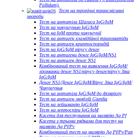
Pallidum).
Тест на тропічні трансмісивні
хвороби
Тест на антитіла Шагаса IgG/IgM
Тест на чикунгунью IgG/IgM
Тест на IgM проти чикунгунії
Тест на антиген хламідійної трахоматіди
Тест на антиген криптоспоридій
Тест на IgG/IgM вірусу денге
Тест на антигени денге IgG/IgM/NS1
Тест на антиген денге NS1
Комбінований тест на виявлення IgG/IgM/
ліхоманки денге NS1/вірусу денге/вірусу Зіка
IgG/IgM
Денге NS1/Денге IgG/IgM/Вірус Зіка IgG/IgM/
Чикунгунья
Тест на антитіла IgG/IgM до філяріозу
Тест на антиген лямблій Giardia
Тест на лейшманію IgG/IgM
Тест на лептоспіри IgG/IgM
Касета для тестування на малярію Ag Pf
Касета з трьома рядками для тесту на
малярію Ag Pf/Pv
Комбінований тест на малярію Ag Pf/Pv/Pan