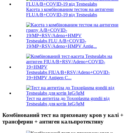
Касета з комбінованим тестом на антигени
FLUA/B+COVID-19 від Testsealabs
Testsealabs FLU A/B+COVID-
19/MP+RSV/Adeno+HMPV Antig...
Testsealabs FIUA/B+RSV/Adeno+COVID-
19+HMPV Antigen C...
Тест на антитіла до Toxoplasma gondii від
Testsealabs для котів IgG/IgM
Комбінований тест на приховану кров у калі +
трансферин + антиген кальпротектину