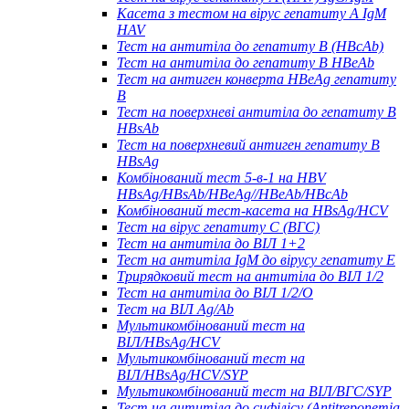
Касета з тестом на вірус гепатиту А IgM
HAV
Тест на антитіла до гепатиту B (HBcAb)
Тест на антитіла до гепатиту B HBeAb
Тест на антиген конверта HBeAg гепатиту
B
Тест на поверхневі антитіла до гепатиту B
HBsAb
Тест на поверхневий антиген гепатиту B
HBsAg
Комбінований тест 5-в-1 на HBV
HBsAg/HBsAb/HBeAg//HBeAb/HBcAb
Комбінований тест-касета на HBsAg/HCV
Тест на вірус гепатиту С (ВГС)
Тест на антитіла до ВІЛ 1+2
Тест на антитіла IgM до вірусу гепатиту Е
Трирядковий тест на антитіла до ВІЛ 1/2
Тест на антитіла до ВІЛ 1/2/O
Тест на ВІЛ Ag/Ab
Мультикомбінований тест на
ВІЛ/HBsAg/HCV
Мультикомбінований тест на
ВІЛ/HBsAg/HCV/SYP
Мультикомбінований тест на ВІЛ/ВГС/SYP
Тест на антитіла до сифілісу (Antitreponemia