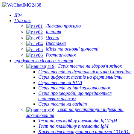
Дім
Про нас
Ласкаво просимо
Історія
Честь
Виставка
Місія та основні цінності
Розташування
продукти людського життя
Серія тестів на здоров'я жінок
Серія тестів на фертильність від Convention
Серія цифрових тестів на фертильність
Серія тестів на ВПЛ
Серія тестів на інші захворювання
Серія про хвороби, що передаються
статевим шляхом
Серія тестів на вагініт
Тест на респіраторні інфекційні
захворювання
Тест на хламідійну пневмонію IgG/IgM
Тест на хламідійну пневмонію IgM
Касета для тестування на антиген COVID-