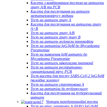
Касета з комбінованим тестом на антигени
грипу A/B та РСВ
Касета для тестування на антиген
метапневмовірусу людини
Тест на антиген грипу A
Касета для тестування на антигени грипу
A+B
Тест на антиген грипу A/B
Тест на антиген грипу типу B
Тест на антиген легіонели пневмофіли
Тест на антитіла IgG/IgM до Mycoplasma
Pneumoniae
Тест на виявлення IgM антитіл до
Mycoplasma Pneumoniae
Тест на антиген мікоплазми пневмонії
Тест на антиген респіраторно-
синцитіальний вірус РСВ
Тест-касета для тесту SARS-CoV-2 IgG/IgM
(колоїдне золото)
Тест на антиген стрептокока А
Тест на антитіла до туберкульозу
Касета для тестування на туберкульозний
антиген
Чотири передопераційні тести
Тест на вірус гепатиту А (HAV) IgG/IgM