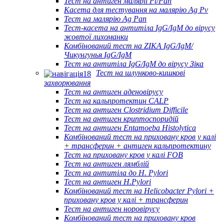
Тест на антиген малярії Pf/Pan
Касета для тестування на малярію Ag Pv
Тест на малярію Ag Pan
Тест-касета на антитіла IgG/IgM до вірусу
жовтої лихоманки
Комбінований тест на ZIKA IgG/IgM/
Чикунгунья IgG/IgM
Тест на антитіла IgG/IgM до вірусу Зіка
Тест на шлунково-кишкові
захворювання
Тест на антиген аденовірусу
Тест на кальпротектин CALP
Тест на антиген Clostridium Difficile
Тест на антиген криптоспоридій
Тест на антиген Entamoeba Histolytica
Комбінований тест на приховану кров у калі
+ трансферин + антиген кальпротектину
Тест на приховану кров у калі FOB
Тест на антиген лямблій
Тест на антитіла до H. Pylori
Тест на антиген H.Pylori
Комбінований тест на Helicobacter Pylori +
приховану кров у калі + трансферин
Тест на антиген норовірусу
Комбінований тест на приховану кров