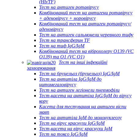
(Hb/TF)
Тест на антиген ротавірусу
Комбінований тест на антигени ротавірусу
+ аденовірусу + норовірусу
Комбінований тест на антиген ротавірусу/
аденовірусу
Тест на антиген сальмонели черевного тифу
Тест на трансферин TF
Тест на тиф IgG/IgM
Комбінований тест на віброхолеру O139 (VC
O139) та O1 (VC O1)
Тест на інші інфекційні
захворювання
Тест на бруцельоз (бруцельоз) IgG/IgM
Тест на антитіла IgG/IgM до
цитомегаловірусу
Тест на антиген легіонели пневмофіли
Тест-касета на антитіла IgG/IgM до вірусу
кору
Касета для тестування на антиген віспи
мавп
Тест на антитіла IgM до мононуклеозу
Тест на вірус краснухи IgG/IgM
Тест-касета на вірус краснухи IgM
Тест на токсо IgG/IgM