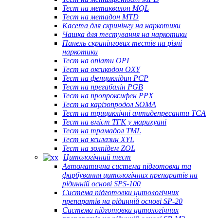
Тест на метаквалон MQL
Тест на метадон MTD
Касета для скринінгу на наркотики
Чашка для тестування на наркотики
Панель скринінгових тестів на різні
наркотики
Тест на опіати OPI
Тест на оксикодон OXY
Тест на фенциклідин PCP
Тест на прегабалін PGB
Тест на пропроксифен PPX
Тест на карізопродол SOMA
Тест на трициклічні антидепресанти TCA
Тест на вміст ТГК у марихуані
Тест на трамадол TML
Тест на ксилазин XYL
Тест на золпідем ZOL
Цитологічний тест
Автоматична система підготовки та
фарбування цитологічних препаратів на
рідинній основі SPS-100
Система підготовки цитологічних
препаратів на рідинній основі SP-20
Система підготовки цитологічних