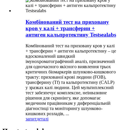
Комбінований тест на приховану
кров у калі + трансферин +
антиген кальпротектину Testsealabs
Комбінований тест на приховану кров у калі
+ трансферин + антиген кальпротектину – це
вдосконалений швидкий
імунохроматографічний аналіз, призначений
для одночасного якісного виявлення трьох
критичних біомаркерів шлунково-кишкового
тракту: прихованої крові людини (FOB),
трансферину (Tf) та кальпротектину (CALP)
у зразках калі людини. Цей мультиплексний
тест забезпечує комплексне, неінвазивне
рішення для скринінгу, яке допомагає
медичним працівникам у диференціальній
діагностиці та моніторингу шлунково-
кишкових розладів, ...
запит
деталі