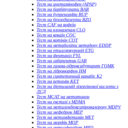
Тест на ацетамінофен (APAP)
Тест на барбітурати BAR
Тест на бупренорфін BUP
Тест на бензодіазепіни BZO
Тест CAF на кофеїн
Тест на клоназепам CLO
Тест на кокаїн COC
Тест на котінін COT
Тест на метаболіти метадону EDDP
Тест на етилглюкуронід ETG
Тест на фентаніл FYL
Тест на габапентин GAB
Тест на гамма-гідроксибутират ГОМК
Тест на гідроморфон HM
Тест на синтетичний канабіс K2
Тест на кетамін KET
Тест на діетиламід лізергінової кислоти з
ЛСД
Тест MCAT на метатинон
Тест на екстазі з MDMA
Тест на метилендіоксипіровалерону MDPV
Тест на мефедрон MEP
Тест на метамфетамін MET
Тест на морфін MOP
Тест на метилфенідат MPD