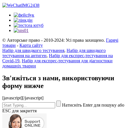
© Авторське право - 2010-2024: Усі права захищено.
Гарячі
товари
-
Карта сайту
Набір для швидкого тестування
,
Набір для швидкого
тестування на антиген
,
Набір для експрес-тестування на
Covid-19
,
Набір для експрес-тестування для діагностики
домашніх тварин
Зв'яжіться з нами, використовуючи
форму нижче
[javascript]
[/javascript]
Натисніть Enter для пошуку або
ESC для закриття