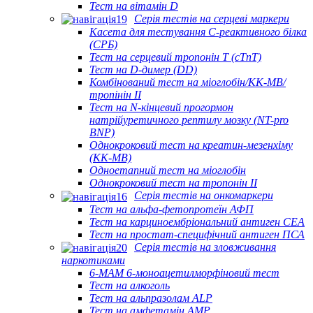
Тест на вітамін D
Серія тестів на серцеві маркери
Касета для тестування С-реактивного білка
(СРБ)
Тест на серцевий тропонін Т (cTnT)
Тест на D-димер (DD)
Комбінований тест на міоглобін/КК-МВ/
тропінін II
Тест на N-кінцевий прогормон
натрійуретичного рептилу мозку (NT-pro
BNP)
Однокроковий тест на креатин-мезенхіму
(КК-МВ)
Одноетапний тест на міоглобін
Однокроковий тест на тропонін II
Серія тестів на онкомаркери
Тест на альфа-фетопротеїн АФП
Тест на карциноембріональний антиген CEA
Тест на простат-специфічний антиген ПСА
Серія тестів на зловживання
наркотиками
6-MAM 6-моноацетилморфіновий тест
Тест на алкоголь
Тест на альпразолам ALP
Тест на амфетамін AMP