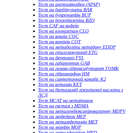
Тест на ацетамінофен (APAP)
Тест на барбітурати BAR
Тест на бупренорфін BUP
Тест на бензодіазепіни BZO
Тест CAF на кофеїн
Тест на клоназепам CLO
Тест на кокаїн COC
Тест на котінін COT
Тест на метаболіти метадону EDDP
Тест на етилглюкуронід ETG
Тест на фентаніл FYL
Тест на габапентин GAB
Тест на гамма-гідроксибутират ГОМК
Тест на гідроморфон HM
Тест на синтетичний канабіс K2
Тест на кетамін KET
Тест на діетиламід лізергінової кислоти з
ЛСД
Тест MCAT на метатинон
Тест на екстазі з MDMA
Тест на метилендіоксипіровалерону MDPV
Тест на мефедрон MEP
Тест на метамфетамін MET
Тест на морфін MOP
Тест на метилфенідат MPD