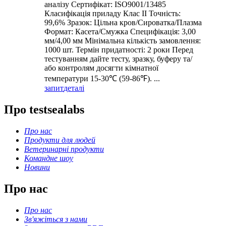
аналізу Сертифікат: ISO9001/13485
Класифікація приладу Клас II Точність:
99,6% Зразок: Цільна кров/Сироватка/Плазма
Формат: Касета/Смужка Специфікація: 3,00
мм/4,00 мм Мінімальна кількість замовлення:
1000 шт. Термін придатності: 2 роки Перед
тестуванням дайте тесту, зразку, буферу та/
або контролям досягти кімнатної
температури 15-30℃ (59-86℉). ...
запит
деталі
Про testsealabs
Про нас
Продукти для людей
Ветеринарні продукти
Командне шоу
Новини
Про нас
Про нас
Зв'яжіться з нами