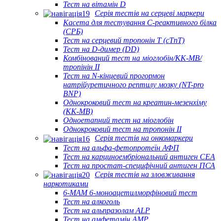
Тест на вітамін D
Серія тестів на серцеві маркери
Касета для тестування С-реактивного білка
(СРБ)
Тест на серцевий тропонін Т (cTnT)
Тест на D-димер (DD)
Комбінований тест на міоглобін/КК-МВ/
тропінін II
Тест на N-кінцевий прогормон
натрійуретичного рептилу мозку (NT-pro
BNP)
Однокроковий тест на креатин-мезенхіму
(КК-МВ)
Одноетапний тест на міоглобін
Однокроковий тест на тропонін II
Серія тестів на онкомаркери
Тест на альфа-фетопротеїн АФП
Тест на карциноембріональний антиген CEA
Тест на простат-специфічний антиген ПСА
Серія тестів на зловживання
наркотиками
6-MAM 6-моноацетилморфіновий тест
Тест на алкоголь
Тест на альпразолам ALP
Тест на амфетамін AMP