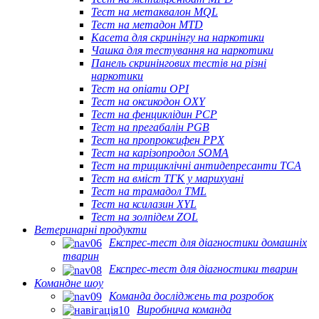
Тест на метаквалон MQL
Тест на метадон MTD
Касета для скринінгу на наркотики
Чашка для тестування на наркотики
Панель скринінгових тестів на різні
наркотики
Тест на опіати OPI
Тест на оксикодон OXY
Тест на фенциклідин PCP
Тест на прегабалін PGB
Тест на пропроксифен PPX
Тест на карізопродол SOMA
Тест на трициклічні антидепресанти TCA
Тест на вміст ТГК у марихуані
Тест на трамадол TML
Тест на ксилазин XYL
Тест на золпідем ZOL
Ветеринарні продукти
Експрес-тест для діагностики домашніх
тварин
Експрес-тест для діагностики тварин
Командне шоу
Команда досліджень та розробок
Виробнича команда