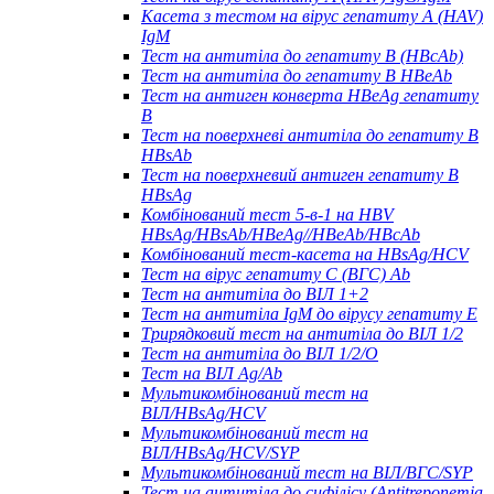
Касета з тестом на вірус гепатиту А (HAV)
IgM
Тест на антитіла до гепатиту B (HBcAb)
Тест на антитіла до гепатиту B HBeAb
Тест на антиген конверта HBeAg гепатиту
B
Тест на поверхневі антитіла до гепатиту B
HBsAb
Тест на поверхневий антиген гепатиту B
HBsAg
Комбінований тест 5-в-1 на HBV
HBsAg/HBsAb/HBeAg//HBeAb/HBcAb
Комбінований тест-касета на HBsAg/HCV
Тест на вірус гепатиту С (ВГС) Ab
Тест на антитіла до ВІЛ 1+2
Тест на антитіла IgM до вірусу гепатиту Е
Трирядковий тест на антитіла до ВІЛ 1/2
Тест на антитіла до ВІЛ 1/2/O
Тест на ВІЛ Ag/Ab
Мультикомбінований тест на
ВІЛ/HBsAg/HCV
Мультикомбінований тест на
ВІЛ/HBsAg/HCV/SYP
Мультикомбінований тест на ВІЛ/ВГС/SYP
Тест на антитіла до сифілісу (Antitreponemia