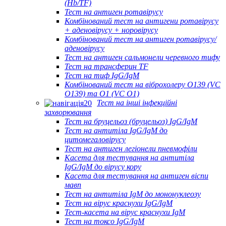
(Hb/TF)
Тест на антиген ротавірусу
Комбінований тест на антигени ротавірусу
+ аденовірусу + норовірусу
Комбінований тест на антиген ротавірусу/
аденовірусу
Тест на антиген сальмонели черевного тифу
Тест на трансферин TF
Тест на тиф IgG/IgM
Комбінований тест на віброхолеру O139 (VC
O139) та O1 (VC O1)
Тест на інші інфекційні
захворювання
Тест на бруцельоз (бруцельоз) IgG/IgM
Тест на антитіла IgG/IgM до
цитомегаловірусу
Тест на антиген легіонели пневмофіли
Касета для тестування на антитіла
IgG/IgM до вірусу кору
Касета для тестування на антиген віспи
мавп
Тест на антитіла IgM до мононуклеозу
Тест на вірус краснухи IgG/IgM
Тест-касета на вірус краснухи IgM
Тест на токсо IgG/IgM