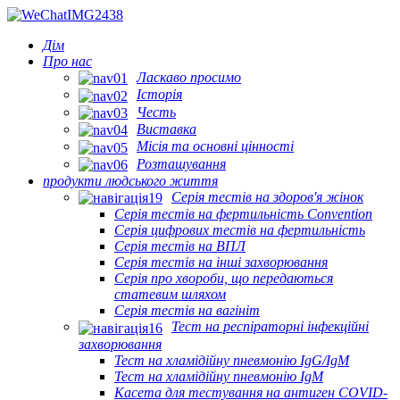
Дім
Про нас
Ласкаво просимо
Історія
Честь
Виставка
Місія та основні цінності
Розташування
продукти людського життя
Серія тестів на здоров'я жінок
Серія тестів на фертильність Convention
Серія цифрових тестів на фертильність
Серія тестів на ВПЛ
Серія тестів на інші захворювання
Серія про хвороби, що передаються
статевим шляхом
Серія тестів на вагініт
Тест на респіраторні інфекційні
захворювання
Тест на хламідійну пневмонію IgG/IgM
Тест на хламідійну пневмонію IgM
Касета для тестування на антиген COVID-