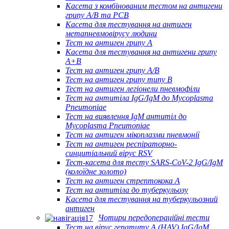
Касета з комбінованим тестом на антигени
грипу A/B та РСВ
Касета для тестування на антиген
метапневмовірусу людини
Тест на антиген грипу A
Касета для тестування на антигени грипу
A+B
Тест на антиген грипу A/B
Тест на антиген грипу типу B
Тест на антиген легіонели пневмофіли
Тест на антитіла IgG/IgM до Mycoplasma
Pneumoniae
Тест на виявлення IgM антитіл до
Mycoplasma Pneumoniae
Тест на антиген мікоплазми пневмонії
Тест на антиген респіраторно-
синцитіальний вірус RSV
Тест-касета для тесту SARS-CoV-2 IgG/IgM
(колоїдне золото)
Тест на антиген стрептокока А
Тест на антитіла до туберкульозу
Касета для тестування на туберкульозний
антиген
Чотири передопераційні тести
Тест на вірус гепатиту А (HAV) IgG/IgM