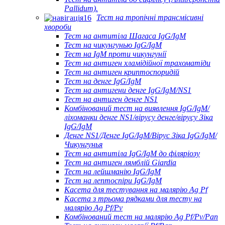
Pallidum).
Тест на тропічні трансмісивні
хвороби
Тест на антитіла Шагаса IgG/IgM
Тест на чикунгунью IgG/IgM
Тест на IgM проти чикунгунії
Тест на антиген хламідійної трахоматіди
Тест на антиген криптоспоридій
Тест на денге IgG/IgM
Тест на антигени денге IgG/IgM/NS1
Тест на антиген денге NS1
Комбінований тест на виявлення IgG/IgM/
ліхоманки денге NS1/вірусу денге/вірусу Зіка
IgG/IgM
Денге NS1/Денге IgG/IgM/Вірус Зіка IgG/IgM/
Чикунгунья
Тест на антитіла IgG/IgM до філяріозу
Тест на антиген лямблій Giardia
Тест на лейшманію IgG/IgM
Тест на лептоспіри IgG/IgM
Касета для тестування на малярію Ag Pf
Касета з трьома рядками для тесту на
малярію Ag Pf/Pv
Комбінований тест на малярію Ag Pf/Pv/Pan