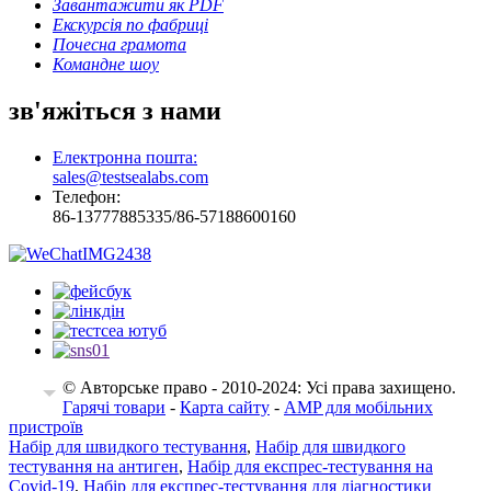
Завантажити як PDF
Екскурсія по фабриці
Почесна грамота
Командне шоу
зв'яжіться з нами
Електронна пошта:
sales@testsealabs.com
Телефон:
86-13777885335/86-57188600160
© Авторське право - 2010-2024: Усі права захищено.
EN
Гарячі товари
-
Карта сайту
-
AMP для мобільних
пристроїв
Набір для швидкого тестування
,
Набір для швидкого
тестування на антиген
,
Набір для експрес-тестування на
Covid-19
,
Набір для експрес-тестування для діагностики