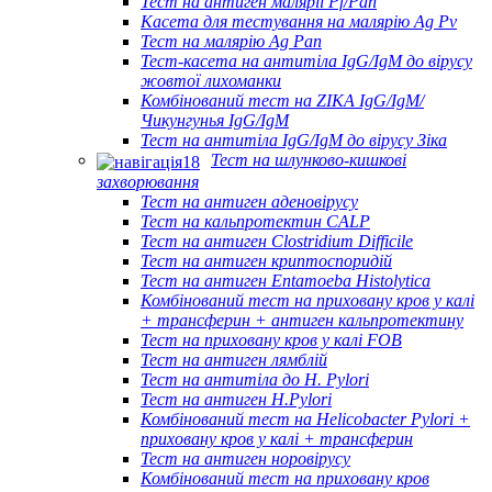
Тест на антиген малярії Pf/Pan
Касета для тестування на малярію Ag Pv
Тест на малярію Ag Pan
Тест-касета на антитіла IgG/IgM до вірусу
жовтої лихоманки
Комбінований тест на ZIKA IgG/IgM/
Чикунгунья IgG/IgM
Тест на антитіла IgG/IgM до вірусу Зіка
Тест на шлунково-кишкові
захворювання
Тест на антиген аденовірусу
Тест на кальпротектин CALP
Тест на антиген Clostridium Difficile
Тест на антиген криптоспоридій
Тест на антиген Entamoeba Histolytica
Комбінований тест на приховану кров у калі
+ трансферин + антиген кальпротектину
Тест на приховану кров у калі FOB
Тест на антиген лямблій
Тест на антитіла до H. Pylori
Тест на антиген H.Pylori
Комбінований тест на Helicobacter Pylori +
приховану кров у калі + трансферин
Тест на антиген норовірусу
Комбінований тест на приховану кров