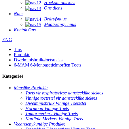
Hoekom ons kies
Ons diens
Nuus
Bedryfsnuus
Maatskappy nuus
Kontak Ons
ENG
Tuis
Produkte
Dwelmmisbruik-toetsreeks
6-MAM 6-Monoasetielmorfien Toets
Kategorieë
Menslike Produkte
Toets vir respiratoriese aansteeklike siektes
Vinnige toetsstel vir aansteeklike siektes
Dwelmmisbruik Vinnige Toetsstel
Hormoon Vinnige Toets
Tumormerkers Vinnige Toets
Kardiale Merkers Vinnige Toets
Veeartsenykundige Produkte