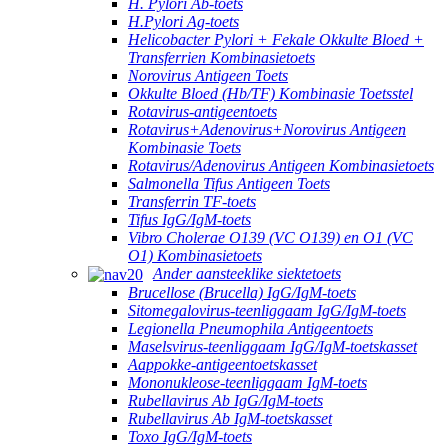
H. Pylori Ab-toets
H.Pylori Ag-toets
Helicobacter Pylori + Fekale Okkulte Bloed +
Transferrien Kombinasietoets
Norovirus Antigeen Toets
Okkulte Bloed (Hb/TF) Kombinasie Toetsstel
Rotavirus-antigeentoets
Rotavirus+Adenovirus+Norovirus Antigeen
Kombinasie Toets
Rotavirus/Adenovirus Antigeen Kombinasietoets
Salmonella Tifus Antigeen Toets
Transferrin TF-toets
Tifus IgG/IgM-toets
Vibro Cholerae O139 (VC O139) en O1 (VC
O1) Kombinasietoets
Ander aansteeklike siektetoets
Brucellose (Brucella) IgG/IgM-toets
Sitomegalovirus-teenliggaam IgG/IgM-toets
Legionella Pneumophila Antigeentoets
Maselsvirus-teenliggaam IgG/IgM-toetskasset
Aappokke-antigeentoetskasset
Mononukleose-teenliggaam IgM-toets
Rubellavirus Ab IgG/IgM-toets
Rubellavirus Ab IgM-toetskasset
Toxo IgG/IgM-toets