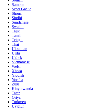
Somali
Samoan
Scots Gaelic
Shona
Sindhi
Sundanese
Swahili
Tajik
Tamil
Telugu
Thai
Ukrainian
Urdu
Uzbek
Vietnamese
Welsh
Xhosa
Yiddish
Yoruba
Zulu
Kinyarwanda
Tatar
Oriya
Turkmen
Uyghur