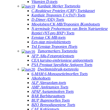
Vitamien D-toets
Kardiale Merker Toetsreeks
C-Reaktiewe Proteïen (CRP) Toetskasset
Kardiale Troponien T (cTnT) Toets
D-Dimer (DD) Toets
Mioglobien/CK-MB/Troponien ⅠKombotoets
N-terminale Prohormoon van Brein Natriuretiese
Reptiel (NT-pro BNP) Toets
Eenstap CK-MB-toets
Een-stap mioglobientoets
TnI Eenstap Troponien ⅠToets
Tumormerkers Toetsreeks
AFP Alfa-Fetoproteïentoets
CEA karsino-embrioniese antigeentoets
PSA Prostaat Spesifieke Antigeen Toets
Dwelmmisbruik-toetsreeks
6-MAM 6-Monoasetielmorfien Toets
Alkoholtoets
ALP Alprazolam-toets
AMP Amfetamien Toets
APAP Asetaminofeen Toets
BAR Barbituraattoets
BUP Buprenorfien Toets
BZO Bensodiasepiene Toets
CAF Kafeïentoets