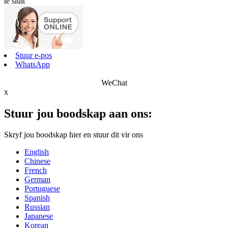
te sluit
Stuur e-pos
WhatsApp
WeChat
x
Stuur jou boodskap aan ons:
Skryf jou boodskap hier en stuur dit vir ons
English
Chinese
French
German
Portuguese
Spanish
Russian
Japanese
Korean