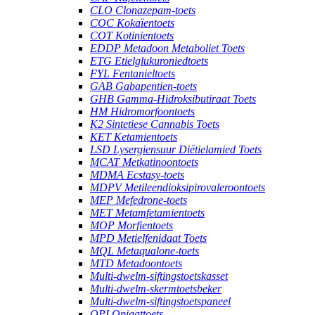
CLO Clonazepam-toets
COC Kokaïentoets
COT Kotinientoets
EDDP Metadoon Metaboliet Toets
ETG Etielglukuroniedtoets
FYL Fentanieltoets
GAB Gabapentien-toets
GHB Gamma-Hidroksibutiraat Toets
HM Hidromorfoontoets
K2 Sintetiese Cannabis Toets
KET Ketamientoets
LSD Lysergiensuur Diëtielamied Toets
MCAT Metkatinoontoets
MDMA Ecstasy-toets
MDPV Metileendioksipirovaleroontoets
MEP Mefedrone-toets
MET Metamfetamientoets
MOP Morfientoets
MPD Metielfenidaat Toets
MQL Metaqualone-toets
MTD Metadoontoets
Multi-dwelm-siftingstoetskasset
Multi-dwelm-skermtoetsbeker
Multi-dwelm-siftingstoetspaneel
OPI Opiaattoets