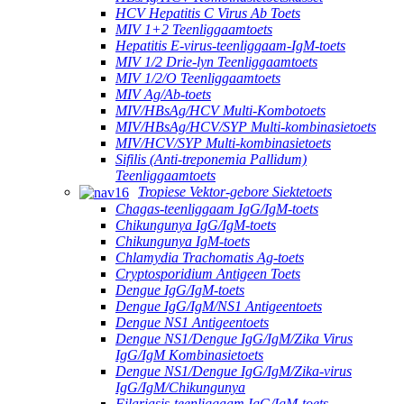
HCV Hepatitis C Virus Ab Toets
MIV 1+2 Teenliggaamtoets
Hepatitis E-virus-teenliggaam-IgM-toets
MIV 1/2 Drie-lyn Teenliggaamtoets
MIV 1/2/O Teenliggaamtoets
MIV Ag/Ab-toets
MIV/HBsAg/HCV Multi-Kombotoets
MIV/HBsAg/HCV/SYP Multi-kombinasietoets
MIV/HCV/SYP Multi-kombinasietoets
Sifilis (Anti-treponemia Pallidum)
Teenliggaamtoets
Tropiese Vektor-gebore Siektetoets
Chagas-teenliggaam IgG/IgM-toets
Chikungunya IgG/IgM-toets
Chikungunya IgM-toets
Chlamydia Trachomatis Ag-toets
Cryptosporidium Antigeen Toets
Dengue IgG/IgM-toets
Dengue IgG/IgM/NS1 Antigeentoets
Dengue NS1 Antigeentoets
Dengue NS1/Dengue IgG/IgM/Zika Virus
IgG/IgM Kombinasietoets
Dengue NS1/Dengue IgG/IgM/Zika-virus
IgG/IgM/Chikungunya
Filariasis-teenliggaam IgG/IgM-toets