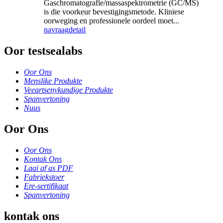
Gaschromatografie/massaspektrometrie (GC/MS)
is die voorkeur bevestigingsmetode. Kliniese
oorweging en professionele oordeel moet...
navraag
detail
Oor testsealabs
Oor Ons
Menslike Produkte
Veeartsenykundige Produkte
Spanvertoning
Nuus
Oor Ons
Oor Ons
Kontak Ons
Laai af as PDF
Fabriekstoer
Ere-sertifikaat
Spanvertoning
kontak ons