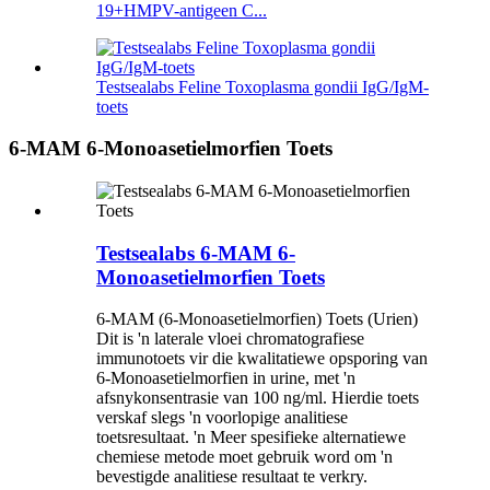
19+HMPV-antigeen C...
Testsealabs Feline Toxoplasma gondii IgG/IgM-
toets
6-MAM 6-Monoasetielmorfien Toets
Testsealabs 6-MAM 6-
Monoasetielmorfien Toets
6-MAM (6-Monoasetielmorfien) Toets (Urien)
Dit is 'n laterale vloei chromatografiese
immunotoets vir die kwalitatiewe opsporing van
6-Monoasetielmorfien in urine, met 'n
afsnykonsentrasie van 100 ng/ml. Hierdie toets
verskaf slegs 'n voorlopige analitiese
toetsresultaat. 'n Meer spesifieke alternatiewe
chemiese metode moet gebruik word om 'n
bevestigde analitiese resultaat te verkry.