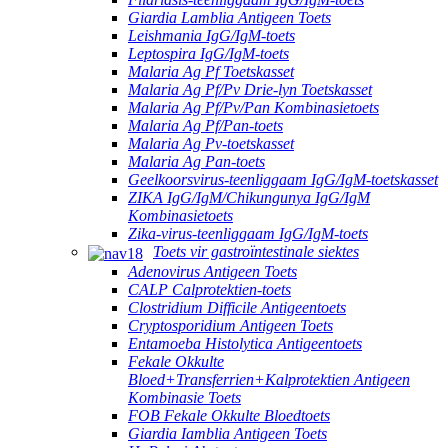
Giardia Lamblia Antigeen Toets
Leishmania IgG/IgM-toets
Leptospira IgG/IgM-toets
Malaria Ag Pf Toetskasset
Malaria Ag Pf/Pv Drie-lyn Toetskasset
Malaria Ag Pf/Pv/Pan Kombinasietoets
Malaria Ag Pf/Pan-toets
Malaria Ag Pv-toetskasset
Malaria Ag Pan-toets
Geelkoorsvirus-teenliggaam IgG/IgM-toetskasset
ZIKA IgG/IgM/Chikungunya IgG/IgM
Kombinasietoets
Zika-virus-teenliggaam IgG/IgM-toets
Toets vir gastroïntestinale siektes
Adenovirus Antigeen Toets
CALP Calprotektien-toets
Clostridium Difficile Antigeentoets
Cryptosporidium Antigeen Toets
Entamoeba Histolytica Antigeentoets
Fekale Okkulte
Bloed+Transferrien+Kalprotektien Antigeen
Kombinasie Toets
FOB Fekale Okkulte Bloedtoets
Giardia Iamblia Antigeen Toets