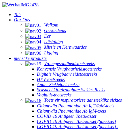
Tuis
Oor Ons
Welkom
Geskiedenis
Eer
Uitstalling
Missie en Kernwaardes
Ligging
menslike produkte
Vrouegesondheidstoetsreeks
Konvensie Vrugbaarheidstoetsreeks
Digitale Vrugbaarheidstoetsreeks
HPV-toetsreeks
Ander Siektetoetsreekse
Seksueel Oordraagbare Siektes Reeks
Vaginitis-toetsreeks
Toets vir respiratoriese aansteeklike siektes
Chlamydia Pneumoniae Ab IgG/IgM-toets
Chlamydia Pneumoniae Ab IgM-toets
COVID-19 Antigeen Toetskasset
COVID-19 Antigeen Toetskasset (Speeksel)
COVID-19 Antigeen Toetskasset (Speeksel) -