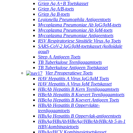
Griep Ag A+B Toetskasset
Griep Ag A/B-toets
Griep Ag B-toets
Legionella Pneumophila Antigeentoets
Mycoplasma Pneumoniae Ab IgG/IgM-toets
Mycoplasma Pneumoniae Ab IgM-toets
Mycoplasma Pneumoniae Antigeentoets
RSV Respiratoriese Sinsitiële Virus Ag Toets
SARS-CoV-2 IgG/IgM-toetskasset (kolloïdale
goud)
Strep A Antigeen Toets
TB Tuberkulose Teenliggaamtoets
TB Tuberkulose Antigeen Toetskasset
Vier Preoperatiewe Toets
HAV Hepatitis A Virus IgG/IgM Toets
HAV Hepatitis A Virus IgM Toetskasset
HBcAb Hepatitis B Kern Teenliggaamtoets
HBeAb Hepatitis B Koevert Teenliggaamtoets
HBeAg Hepatitis B Koevert Antigeen Toets
HBsAb Hepatitis B Oppervlakte-
teenliggaamtoets
HBsAg Hepatitis B Oppervlak-antigeentoets
HBsAg/HBsAb/HBeAg//HBeAb/HBcAb 5-in-1
HBV-kombinasietoets
HBsAg/HCV Kombinasietoetskasset