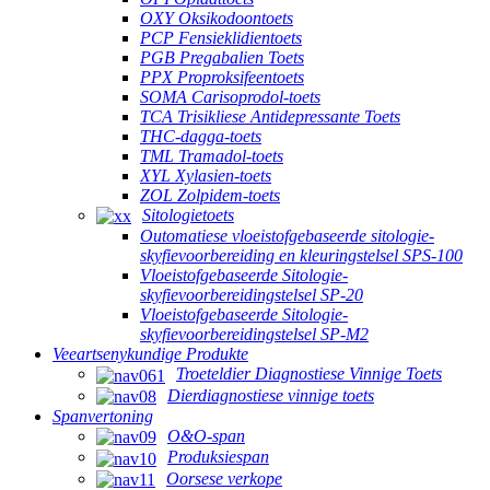
OXY Oksikodoontoets
PCP Fensieklidientoets
PGB Pregabalien Toets
PPX Proproksifeentoets
SOMA Carisoprodol-toets
TCA Trisikliese Antidepressante Toets
THC-dagga-toets
TML Tramadol-toets
XYL Xylasien-toets
ZOL Zolpidem-toets
Sitologietoets
Outomatiese vloeistofgebaseerde sitologie-
skyfievoorbereiding en kleuringstelsel SPS-100
Vloeistofgebaseerde Sitologie-
skyfievoorbereidingstelsel SP-20
Vloeistofgebaseerde Sitologie-
skyfievoorbereidingstelsel SP-M2
Veeartsenykundige Produkte
Troeteldier Diagnostiese Vinnige Toets
Dierdiagnostiese vinnige toets
Spanvertoning
O&O-span
Produksiespan
Oorsese verkope