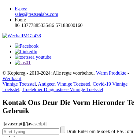
E-pos:
sales@testsealabs.com
Foon:
86-13777885335/86-57188600160
© Kopiereg - 2010-2024: Alle regte voorbehou.
Warm Produkte
-
Werfkaart
Vinnige Toetsstel
,
Antigeen Vinnige Toetsstel
,
Covid-19 Vinnige
Toetsstel
,
Troeteldier Diagnostiese Vinnige Toetsstel
Kontak Ons Deur Die Vorm Hieronder Te
Gebruik
[javascript]
[/javascript]
Druk Enter om te soek of ESC om