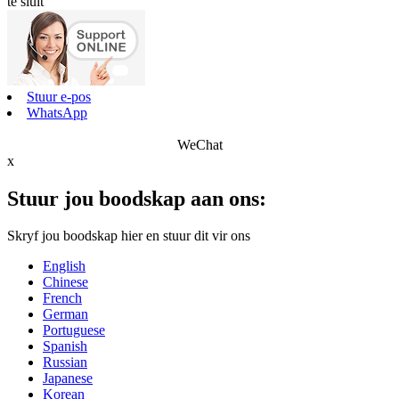
te sluit
Stuur e-pos
WhatsApp
WeChat
x
Stuur jou boodskap aan ons:
Skryf jou boodskap hier en stuur dit vir ons
English
Chinese
French
German
Portuguese
Spanish
Russian
Japanese
Korean