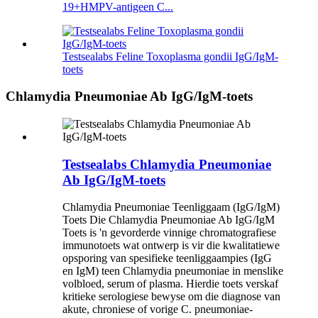
19+HMPV-antigeen C...
Testsealabs Feline Toxoplasma gondii IgG/IgM-
toets
Chlamydia Pneumoniae Ab IgG/IgM-toets
Testsealabs Chlamydia Pneumoniae
Ab IgG/IgM-toets
Chlamydia Pneumoniae Teenliggaam (IgG/IgM)
Toets Die Chlamydia Pneumoniae Ab IgG/IgM
Toets is 'n gevorderde vinnige chromatografiese
immunotoets wat ontwerp is vir die kwalitatiewe
opsporing van spesifieke teenliggaampies (IgG
en IgM) teen Chlamydia pneumoniae in menslike
volbloed, serum of plasma. Hierdie toets verskaf
kritieke serologiese bewyse om die diagnose van
akute, chroniese of vorige C. pneumoniae-