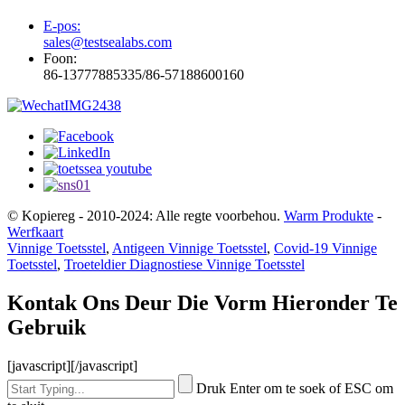
E-pos:
sales@testsealabs.com
Foon:
86-13777885335/86-57188600160
© Kopiereg - 2010-2024: Alle regte voorbehou.
Warm Produkte
-
Werfkaart
Vinnige Toetsstel
,
Antigeen Vinnige Toetsstel
,
Covid-19 Vinnige
Toetsstel
,
Troeteldier Diagnostiese Vinnige Toetsstel
Kontak Ons Deur Die Vorm Hieronder Te
Gebruik
[javascript]
[/javascript]
Druk Enter om te soek of ESC om