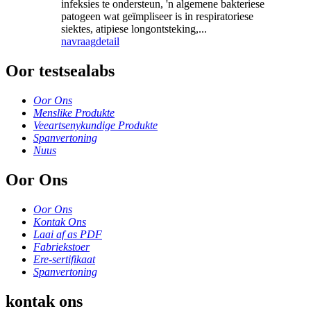
infeksies te ondersteun, 'n algemene bakteriese
patogeen wat geïmpliseer is in respiratoriese
siektes, atipiese longontsteking,...
navraag
detail
Oor testsealabs
Oor Ons
Menslike Produkte
Veeartsenykundige Produkte
Spanvertoning
Nuus
Oor Ons
Oor Ons
Kontak Ons
Laai af as PDF
Fabriekstoer
Ere-sertifikaat
Spanvertoning
kontak ons