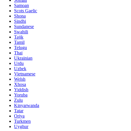
Somali
Samoan
Scots Gaelic
Shona
Sindhi
Sundanese
Swahili
Tajik
Tamil
Telugu
Thai
Ukrainian
Urdu
Uzbek
Vietnamese
Welsh
Xhosa
Yiddish
Yoruba
Zulu
Kinyarwanda
Tatar
Oriya
Turkmen
Uyghur