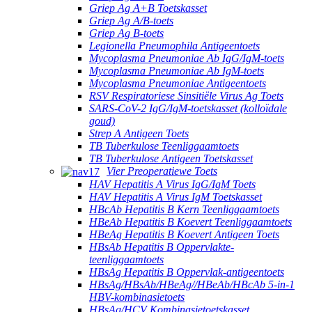
Griep Ag A+B Toetskasset
Griep Ag A/B-toets
Griep Ag B-toets
Legionella Pneumophila Antigeentoets
Mycoplasma Pneumoniae Ab IgG/IgM-toets
Mycoplasma Pneumoniae Ab IgM-toets
Mycoplasma Pneumoniae Antigeentoets
RSV Respiratoriese Sinsitiële Virus Ag Toets
SARS-CoV-2 IgG/IgM-toetskasset (kolloïdale
goud)
Strep A Antigeen Toets
TB Tuberkulose Teenliggaamtoets
TB Tuberkulose Antigeen Toetskasset
Vier Preoperatiewe Toets
HAV Hepatitis A Virus IgG/IgM Toets
HAV Hepatitis A Virus IgM Toetskasset
HBcAb Hepatitis B Kern Teenliggaamtoets
HBeAb Hepatitis B Koevert Teenliggaamtoets
HBeAg Hepatitis B Koevert Antigeen Toets
HBsAb Hepatitis B Oppervlakte-
teenliggaamtoets
HBsAg Hepatitis B Oppervlak-antigeentoets
HBsAg/HBsAb/HBeAg//HBeAb/HBcAb 5-in-1
HBV-kombinasietoets
HBsAg/HCV Kombinasietoetskasset