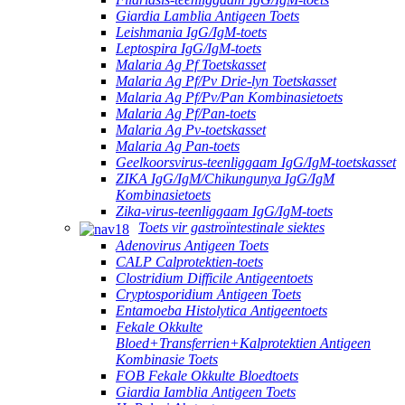
Giardia Lamblia Antigeen Toets
Leishmania IgG/IgM-toets
Leptospira IgG/IgM-toets
Malaria Ag Pf Toetskasset
Malaria Ag Pf/Pv Drie-lyn Toetskasset
Malaria Ag Pf/Pv/Pan Kombinasietoets
Malaria Ag Pf/Pan-toets
Malaria Ag Pv-toetskasset
Malaria Ag Pan-toets
Geelkoorsvirus-teenliggaam IgG/IgM-toetskasset
ZIKA IgG/IgM/Chikungunya IgG/IgM
Kombinasietoets
Zika-virus-teenliggaam IgG/IgM-toets
Toets vir gastroïntestinale siektes
Adenovirus Antigeen Toets
CALP Calprotektien-toets
Clostridium Difficile Antigeentoets
Cryptosporidium Antigeen Toets
Entamoeba Histolytica Antigeentoets
Fekale Okkulte
Bloed+Transferrien+Kalprotektien Antigeen
Kombinasie Toets
FOB Fekale Okkulte Bloedtoets
Giardia Iamblia Antigeen Toets