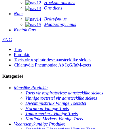
Hoekom ons kies
Ons diens
Nuus
Bedryfsnuus
Maatskappy nuus
Kontak Ons
ENG
Tuis
Produkte
Toets vir respiratoriese aansteeklike siektes
Chlamydia Pneumoniae Ab IgG/IgM-toets
Kategorieë
Menslike Produkte
Toets vir respiratoriese aansteeklike siektes
Vinnige toetsstel vir aansteeklike siektes
Dwelmmisbruik Vinnige Toetsstel
Hormoon Vinnige Toets
Tumormerkers Vinnige Toets
Kardiale Merkers Vinnige Toets
Veeartsenykundige Produkte