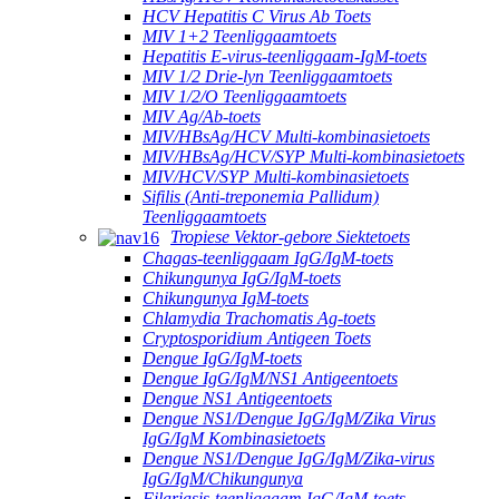
HCV Hepatitis C Virus Ab Toets
MIV 1+2 Teenliggaamtoets
Hepatitis E-virus-teenliggaam-IgM-toets
MIV 1/2 Drie-lyn Teenliggaamtoets
MIV 1/2/O Teenliggaamtoets
MIV Ag/Ab-toets
MIV/HBsAg/HCV Multi-kombinasietoets
MIV/HBsAg/HCV/SYP Multi-kombinasietoets
MIV/HCV/SYP Multi-kombinasietoets
Sifilis (Anti-treponemia Pallidum)
Teenliggaamtoets
Tropiese Vektor-gebore Siektetoets
Chagas-teenliggaam IgG/IgM-toets
Chikungunya IgG/IgM-toets
Chikungunya IgM-toets
Chlamydia Trachomatis Ag-toets
Cryptosporidium Antigeen Toets
Dengue IgG/IgM-toets
Dengue IgG/IgM/NS1 Antigeentoets
Dengue NS1 Antigeentoets
Dengue NS1/Dengue IgG/IgM/Zika Virus
IgG/IgM Kombinasietoets
Dengue NS1/Dengue IgG/IgM/Zika-virus
IgG/IgM/Chikungunya
Filariasis-teenliggaam IgG/IgM-toets