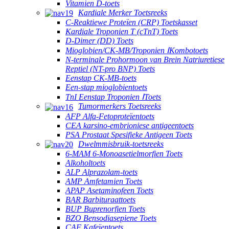
Vitamien D-toets
Kardiale Merker Toetsreeks
C-Reaktiewe Proteïen (CRP) Toetskasset
Kardiale Troponien T (cTnT) Toets
D-Dimer (DD) Toets
Mioglobien/CK-MB/Troponien ⅠKombotoets
N-terminale Prohormoon van Brein Natriuretiese
Reptiel (NT-pro BNP) Toets
Eenstap CK-MB-toets
Een-stap mioglobientoets
TnI Eenstap Troponien ⅠToets
Tumormerkers Toetsreeks
AFP Alfa-Fetoproteïentoets
CEA karsino-embrioniese antigeentoets
PSA Prostaat Spesifieke Antigeen Toets
Dwelmmisbruik-toetsreeks
6-MAM 6-Monoasetielmorfien Toets
Alkoholtoets
ALP Alprazolam-toets
AMP Amfetamien Toets
APAP Asetaminofeen Toets
BAR Barbituraattoets
BUP Buprenorfien Toets
BZO Bensodiasepiene Toets
CAF Kafeïentoets