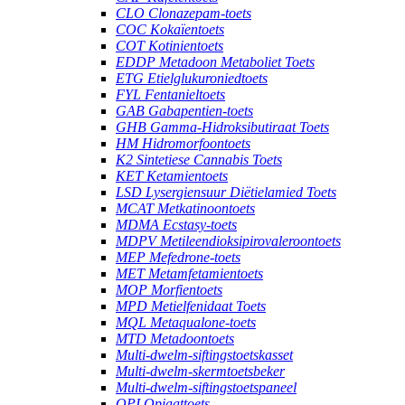
CLO Clonazepam-toets
COC Kokaïentoets
COT Kotinientoets
EDDP Metadoon Metaboliet Toets
ETG Etielglukuroniedtoets
FYL Fentanieltoets
GAB Gabapentien-toets
GHB Gamma-Hidroksibutiraat Toets
HM Hidromorfoontoets
K2 Sintetiese Cannabis Toets
KET Ketamientoets
LSD Lysergiensuur Diëtielamied Toets
MCAT Metkatinoontoets
MDMA Ecstasy-toets
MDPV Metileendioksipirovaleroontoets
MEP Mefedrone-toets
MET Metamfetamientoets
MOP Morfientoets
MPD Metielfenidaat Toets
MQL Metaqualone-toets
MTD Metadoontoets
Multi-dwelm-siftingstoetskasset
Multi-dwelm-skermtoetsbeker
Multi-dwelm-siftingstoetspaneel
OPI Opiaattoets