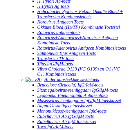
H. Pylori Ab-toets
H.Pylori Ag-toets
Helicobacter Pylori + Fekale Okkulte Bloed +
Transferrien Kombinasietoets
Norovirus Antigeen Toets
Okkulte Bloed (Hb/TF) Kombinasie Toetsstel
Rotavirus-antigeentoets
Rotavirus+Adenovirus+Norovirus Antigeen
Kombinasie Toets
Rotavirus/Adenovirus Antigeen Kombinasietoets
Salmonella Tifus Antigeen Toets
Transferrin TF-toets
Tifus IgG/IgM-toets
Vibro Cholerae O139 (VC O139) en O1 (VC
O1) Kombinasietoets
Ander aansteeklike siektetoets
Brucellose (Brucella) IgG/IgM-toets
Sitomegalovirus-teenliggaam IgG/IgM-toets
Legionella Pneumophila Antigeentoets
Maselsvirus-teenliggaam IgG/IgM-toetskasset
Aappokke-antigeentoetskasset
Mononukleose-teenliggaam IgM-toets
Rubellavirus Ab IgG/IgM-toets
Rubellavirus Ab IgM-toetskasset
Toxo IgG/IgM-toets