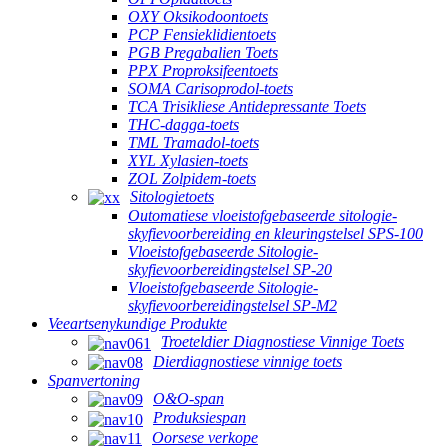
OXY Oksikodoontoets
PCP Fensieklidientoets
PGB Pregabalien Toets
PPX Proproksifeentoets
SOMA Carisoprodol-toets
TCA Trisikliese Antidepressante Toets
THC-dagga-toets
TML Tramadol-toets
XYL Xylasien-toets
ZOL Zolpidem-toets
Sitologietoets
Outomatiese vloeistofgebaseerde sitologie-
skyfievoorbereiding en kleuringstelsel SPS-100
Vloeistofgebaseerde Sitologie-
skyfievoorbereidingstelsel SP-20
Vloeistofgebaseerde Sitologie-
skyfievoorbereidingstelsel SP-M2
Veeartsenykundige Produkte
Troeteldier Diagnostiese Vinnige Toets
Dierdiagnostiese vinnige toets
Spanvertoning
O&O-span
Produksiespan
Oorsese verkope