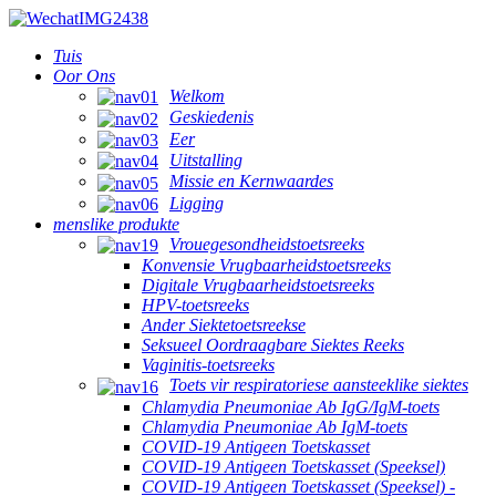
Tuis
Oor Ons
Welkom
Geskiedenis
Eer
Uitstalling
Missie en Kernwaardes
Ligging
menslike produkte
Vrouegesondheidstoetsreeks
Konvensie Vrugbaarheidstoetsreeks
Digitale Vrugbaarheidstoetsreeks
HPV-toetsreeks
Ander Siektetoetsreekse
Seksueel Oordraagbare Siektes Reeks
Vaginitis-toetsreeks
Toets vir respiratoriese aansteeklike siektes
Chlamydia Pneumoniae Ab IgG/IgM-toets
Chlamydia Pneumoniae Ab IgM-toets
COVID-19 Antigeen Toetskasset
COVID-19 Antigeen Toetskasset (Speeksel)
COVID-19 Antigeen Toetskasset (Speeksel) -