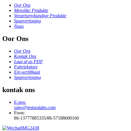
Oor Ons
Menslike Produkte
Veeartsenykundige Produkte
Spanvertoning
Nuus
Oor Ons
Oor Ons
Kontak Ons
Laai af as PDF
Fabriekstoer
Ere-sertifikaat
Spanvertoning
kontak ons
E-pos:
sales@testsealabs.com
Foon:
86-13777885335/86-57188600160