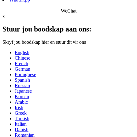
WeChat
x
Stuur jou boodskap aan ons:
Skryf jou boodskap hier en stuur dit vir ons
English
Chinese
French
German
Portuguese
Spanish
Russian
Japanese
Korean
Arabic
Irish
Greek
Turkish
Italian
Danish
Romanian