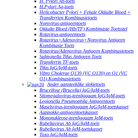
H. Pylori Ab-toets
H.Pylori Ag-toets
Helicobacter Pylori + Fekale Okkulte Bloed +
Transferrien Kombinasietoets
Norovirus-antigeentoets
Okkulte Bloed (Hb/TF) Kombinasie Toetsstel
Rotavirus-antigeentoets
Rotavirus+Adenovirus+Norovirus Antigeen
Kombinasie Toets
Rotavirus/Adenovirus Antigeen Kombinasietoets
Salmonella Tifus Antigeen Toets
Transferrin TF-toets
Tifus IgG/IgM-toets
Vibro Cholerae O139 (VC O139) en O1 (VC
O1) Kombinasietoets
Ander aansteeklike siektetoets
Brucellose (Brucella) IgG/IgM-toets
Sitomegalovirus-teenliggaam IgG/IgM-toets
Legionella Pneumophila Antigeentoets
Maselsvirus-teenliggaam IgG/IgM-toetskasset
Aappokke-antigeentoetskasset
Mononukleose-teenliggaam IgM-toets
Rubellavirus Ab IgG/IgM-toets
Rubellavirus Ab IgM-toetskasset
Toxo IgG/IgM-toets