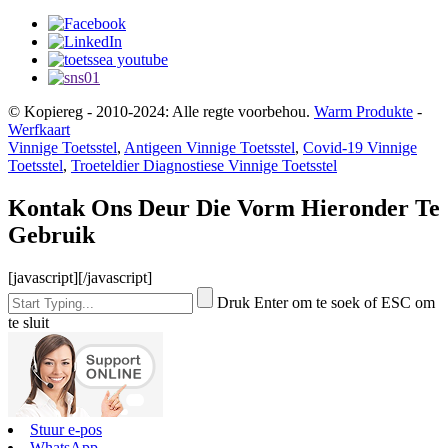
© Kopiereg - 2010-2024: Alle regte voorbehou.
Warm Produkte
-
Werfkaart
Vinnige Toetsstel
,
Antigeen Vinnige Toetsstel
,
Covid-19 Vinnige
Toetsstel
,
Troeteldier Diagnostiese Vinnige Toetsstel
Kontak Ons Deur Die Vorm Hieronder Te
Gebruik
[javascript]
[/javascript]
Druk Enter om te soek of ESC om
te sluit
Stuur e-pos
WhatsApp