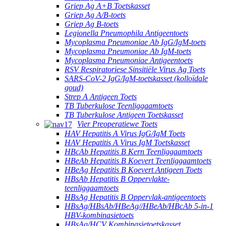
Griep Ag A+B Toetskasset
Griep Ag A/B-toets
Griep Ag B-toets
Legionella Pneumophila Antigeentoets
Mycoplasma Pneumoniae Ab IgG/IgM-toets
Mycoplasma Pneumoniae Ab IgM-toets
Mycoplasma Pneumoniae Antigeentoets
RSV Respiratoriese Sinsitiële Virus Ag Toets
SARS-CoV-2 IgG/IgM-toetskasset (kolloïdale
goud)
Strep A Antigeen Toets
TB Tuberkulose Teenliggaamtoets
TB Tuberkulose Antigeen Toetskasset
Vier Preoperatiewe Toets
HAV Hepatitis A Virus IgG/IgM Toets
HAV Hepatitis A Virus IgM Toetskasset
HBcAb Hepatitis B Kern Teenliggaamtoets
HBeAb Hepatitis B Koevert Teenliggaamtoets
HBeAg Hepatitis B Koevert Antigeen Toets
HBsAb Hepatitis B Oppervlakte-
teenliggaamtoets
HBsAg Hepatitis B Oppervlak-antigeentoets
HBsAg/HBsAb/HBeAg//HBeAb/HBcAb 5-in-1
HBV-kombinasietoets
HBsAg/HCV Kombinasietoetskasset