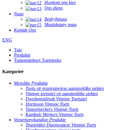
Hoekom ons kies
Ons diens
Nuus
Bedryfsnuus
Maatskappy nuus
Kontak Ons
ENG
Tuis
Produkte
Tumormerkers Toetsreeks
Kategorieë
Menslike Produkte
Toets vir respiratoriese aansteeklike siektes
Vinnige toetsstel vir aansteeklike siektes
Dwelmmisbruik Vinnige Toetsstel
Hormoon Vinnige Toets
Tumormerkers Vinnige Toets
Kardiale Merkers Vinnige Toets
Veeartsenykundige Produkte
Troeteldier Diagnostiese Vinnige Toets