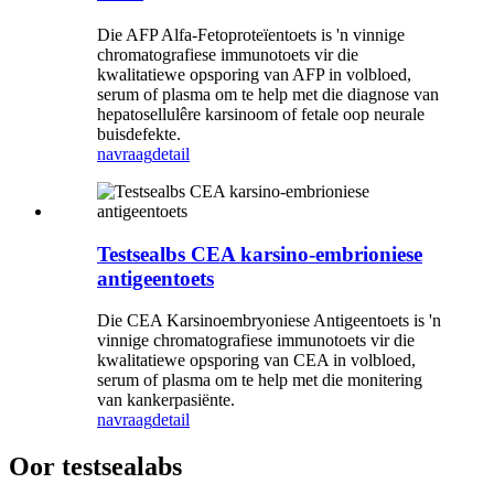
Die AFP Alfa-Fetoproteïentoets is 'n vinnige
chromatografiese immunotoets vir die
kwalitatiewe opsporing van AFP in volbloed,
serum of plasma om te help met die diagnose van
hepatosellulêre karsinoom of fetale oop neurale
buisdefekte.
navraag
detail
Testsealbs CEA karsino-embrioniese
antigeentoets
Die CEA Karsinoembryoniese Antigeentoets is 'n
vinnige chromatografiese immunotoets vir die
kwalitatiewe opsporing van CEA in volbloed,
serum of plasma om te help met die monitering
van kankerpasiënte.
navraag
detail
Oor testsealabs