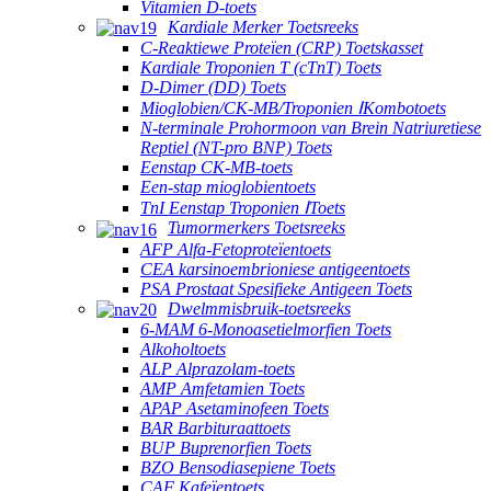
Vitamien D-toets
Kardiale Merker Toetsreeks
C-Reaktiewe Proteïen (CRP) Toetskasset
Kardiale Troponien T (cTnT) Toets
D-Dimer (DD) Toets
Mioglobien/CK-MB/Troponien ⅠKombotoets
N-terminale Prohormoon van Brein Natriuretiese
Reptiel (NT-pro BNP) Toets
Eenstap CK-MB-toets
Een-stap mioglobientoets
TnI Eenstap Troponien ⅠToets
Tumormerkers Toetsreeks
AFP Alfa-Fetoproteïentoets
CEA karsinoembrioniese antigeentoets
PSA Prostaat Spesifieke Antigeen Toets
Dwelmmisbruik-toetsreeks
6-MAM 6-Monoasetielmorfien Toets
Alkoholtoets
ALP Alprazolam-toets
AMP Amfetamien Toets
APAP Asetaminofeen Toets
BAR Barbituraattoets
BUP Buprenorfien Toets
BZO Bensodiasepiene Toets
CAF Kafeïentoets