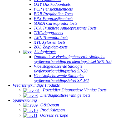
OXY Oksikodoontoets
PCP Fensieklidientoets
PGB Pregabalien Toets
PPX Proproksifeentoets
SOMA Carisoprodol-toets
TCA Trisikliese Antidepressante Toets
THC-dagga-toets
TML Tramadol-toets
XYL Xylasien-toets
ZOL Zolpidem-toets
Sitologietoets
Outomatiese vloeistofgebaseerde sitologie-
skyfievoorbereiding en kleuringstelsel SPS-100
Vloeistofgebaseerde Sitologie-
skyfievoorbereidingstelsel SP-20
Vloeistofgebaseerde Sitologie-
skyfievoorbereidingstelsel SP-M2
Veeartsenykundige Produkte
Troeteldier Diagnostiese Vinnige Toets
Dierdiagnostiese vinnige toets
Spanvertoning
O&O-span
Produksiespan
Oorsese verkope