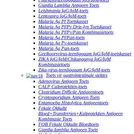
Giardia Lamblia Antigeen Toets
Leishmania IgG/IgM-toets
Leptospira IgG/IgM-toets
Malaria Ag Pf Toetskasset
Malaria Ag Pf/Pv Drie-lyn Toetskasset
Malaria Ag Pf/Pv/Pan Kombinasietoets
Malaria Ag Pf/Pan-toets
Malaria Ag Pv-toetskasset
Malaria Ag Pan-toets
Geelkoorsvirus-teenliggaam IgG/IgM-toetskasset
ZIKA IgG/IgM/Chikungunya IgG/IgM
Kombinasietoets
Zika-virus-teenliggaam IgG/IgM-toets
Toets vir gastroïntestinale siektes
Adenovirus Antigeen Toets
CALP Calprotektien-toets
Clostridium Difficile Antigeentoets
Cryptosporidium Antigeen Toets
Entamoeba Histolytica Antigeentoets
Fekale Okkulte
Bloed+Transferrien+Kalprotektien Antigeen
Kombinasie Toets
FOB Fekale Okkulte Bloedtoets
Giardia Iamblia Antigeen Toets