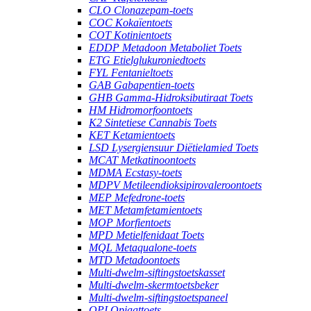
CLO Clonazepam-toets
COC Kokaïentoets
COT Kotinientoets
EDDP Metadoon Metaboliet Toets
ETG Etielglukuroniedtoets
FYL Fentanieltoets
GAB Gabapentien-toets
GHB Gamma-Hidroksibutiraat Toets
HM Hidromorfoontoets
K2 Sintetiese Cannabis Toets
KET Ketamientoets
LSD Lysergiensuur Diëtielamied Toets
MCAT Metkatinoontoets
MDMA Ecstasy-toets
MDPV Metileendioksipirovaleroontoets
MEP Mefedrone-toets
MET Metamfetamientoets
MOP Morfientoets
MPD Metielfenidaat Toets
MQL Metaqualone-toets
MTD Metadoontoets
Multi-dwelm-siftingstoetskasset
Multi-dwelm-skermtoetsbeker
Multi-dwelm-siftingstoetspaneel
OPI Opiaattoets