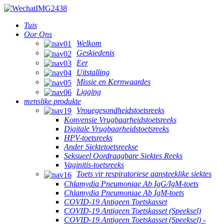
Tuis
Oor Ons
Welkom
Geskiedenis
Eer
Uitstalling
Missie en Kernwaardes
Ligging
menslike produkte
Vrouegesondheidstoetsreeks
Konvensie Vrugbaarheidstoetsreeks
Digitale Vrugbaarheidstoetsreeks
HPV-toetsreeks
Ander Siektetoetsreekse
Seksueel Oordraagbare Siektes Reeks
Vaginitis-toetsreeks
Toets vir respiratoriese aansteeklike siektes
Chlamydia Pneumoniae Ab IgG/IgM-toets
Chlamydia Pneumoniae Ab IgM-toets
COVID-19 Antigeen Toetskasset
COVID-19 Antigeen Toetskasset (Speeksel)
COVID-19 Antigeen Toetskasset (Speeksel) -