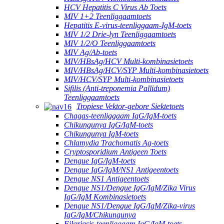
HCV Hepatitis C Virus Ab Toets
MIV 1+2 Teenliggaamtoets
Hepatitis E-virus-teenliggaam-IgM-toets
MIV 1/2 Drie-lyn Teenliggaamtoets
MIV 1/2/O Teenliggaamtoets
MIV Ag/Ab-toets
MIV/HBsAg/HCV Multi-kombinasietoets
MIV/HBsAg/HCV/SYP Multi-kombinasietoets
MIV/HCV/SYP Multi-kombinasietoets
Sifilis (Anti-treponemia Pallidum)
Teenliggaamtoets
Tropiese Vektor-gebore Siektetoets
Chagas-teenliggaam IgG/IgM-toets
Chikungunya IgG/IgM-toets
Chikungunya IgM-toets
Chlamydia Trachomatis Ag-toets
Cryptosporidium Antigeen Toets
Dengue IgG/IgM-toets
Dengue IgG/IgM/NS1 Antigeentoets
Dengue NS1 Antigeentoets
Dengue NS1/Dengue IgG/IgM/Zika Virus
IgG/IgM Kombinasietoets
Dengue NS1/Dengue IgG/IgM/Zika-virus
IgG/IgM/Chikungunya
Filariasis-teenliggaam IgG/IgM-toets