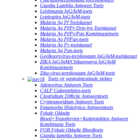
Giardia Lamblia Antigeen Toets
Leishmania IgG/IgM-toets
Leptospira IgG/IgM-toets
Malaria Ag Pf Toetskasset
Malaria Ag Pf/Pv Drie-lyn Toetskasset
Malaria Ag Pf/Pv/Pan Kombinasietoets
Malaria Ag Pf/Pan-toets
Malaria Ag Pv-toetskasset
Malaria Ag Pan-toets
Geelkoorsvirus-teenliggaam IgG/IgM-toetskasset
ZIKA IgG/IgM/Chikungunya IgG/IgM
Kombinasietoets
Zika-virus-teenliggaam IgG/IgM-toets
Toets vir gastroïntestinale siektes
Adenovirus Antigeen Toets
CALP Calprotektien-toets
Clostridium Difficile Antigeentoets
Cryptosporidium Antigeen Toets
Entamoeba Histolytica Antigeentoets
Fekale Okkulte
Bloed+Transferrien+Kalprotektien Antigeen
Kombinasie Toets
FOB Fekale Okkulte Bloedtoets
Giardia Iamblia Antigeen Toets