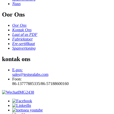
Nuus
Oor Ons
Oor Ons
Kontak Ons
Laai af as PDF
Fabriekstoer
Ere-sertifikaat
Spanvertoning
kontak ons
E-pos:
sales@testsealabs.com
Foon:
86-13777885335/86-57188600160