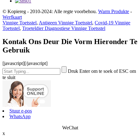
© Kopiereg - 2010-2024: Alle regte voorbehou.
Warm Produkte
-
Werfkaart
Vinnige Toetsstel
,
Antigeen Vinnige Toetsstel
,
Covid-19 Vinnige
Toetsstel
,
Troeteldier Diagnostiese Vinnige Toetsstel
Kontak Ons Deur Die Vorm Hieronder Te
Gebruik
[javascript]
[/javascript]
Druk Enter om te soek of ESC om
te sluit
Stuur e-pos
WhatsApp
WeChat
x