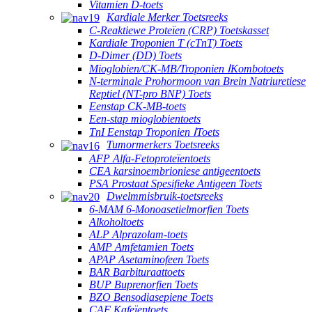
Vitamien D-toets
Kardiale Merker Toetsreeks
C-Reaktiewe Proteïen (CRP) Toetskasset
Kardiale Troponien T (cTnT) Toets
D-Dimer (DD) Toets
Mioglobien/CK-MB/Troponien ⅠKombotoets
N-terminale Prohormoon van Brein Natriuretiese
Reptiel (NT-pro BNP) Toets
Eenstap CK-MB-toets
Een-stap mioglobientoets
TnI Eenstap Troponien ⅠToets
Tumormerkers Toetsreeks
AFP Alfa-Fetoproteïentoets
CEA karsinoembrioniese antigeentoets
PSA Prostaat Spesifieke Antigeen Toets
Dwelmmisbruik-toetsreeks
6-MAM 6-Monoasetielmorfien Toets
Alkoholtoets
ALP Alprazolam-toets
AMP Amfetamien Toets
APAP Asetaminofeen Toets
BAR Barbituraattoets
BUP Buprenorfien Toets
BZO Bensodiasepiene Toets
CAF Kafeïentoets