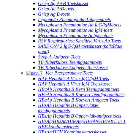
Griep Ag A+B Toetskasset
Griep Ag A/B-toets
Griep Ag B-toets
Legionella Pneumophila Antigeentoets
Mycoplasma Pneumoniae Ab IgG/IgM-toets
Mycoplasma Pneumoniae Ab IgM-toets
Mycoplasma Pneumoniae Antigeentoets
RSV Respiratoriese Sinsitiële Virus Ag Toets
SARS-CoV-2 IgG/IgM-toetskasset (kolloïdale
goud)
Strep A Antigeen Toets
TB Tuberkulose Teenliggaamtoets
TB Tuberkulose Antigeen Toetskasset
Vier Preoperatiewe Toets
HAV Hepatitis A Virus IgG/IgM Toets
HAV Hepatitis A Virus IgM Toetskasset
HBcAb Hepatitis B Kern Teenliggaamtoets
HBeAb Hepatitis B Koevert Teenliggaamtoets
HBeAg Hepatitis B Koevert Antigeen Toets
HBsAb Hepatitis B Oppervlakte-
teenliggaamtoets
HBsAg Hepatitis B Oppervlak-antigeentoets
HBsAg/HBsAb/HBeAg//HBeAb/HBcAb 5-in-1
HBV-kombinasietoets
HBsAg/HCV Kombinasietoetskasset