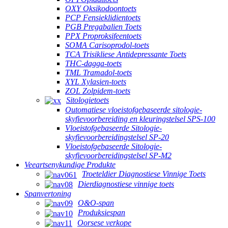
OXY Oksikodoontoets
PCP Fensieklidientoets
PGB Pregabalien Toets
PPX Proproksifeentoets
SOMA Carisoprodol-toets
TCA Trisikliese Antidepressante Toets
THC-dagga-toets
TML Tramadol-toets
XYL Xylasien-toets
ZOL Zolpidem-toets
Sitologietoets
Outomatiese vloeistofgebaseerde sitologie-
skyfievoorbereiding en kleuringstelsel SPS-100
Vloeistofgebaseerde Sitologie-
skyfievoorbereidingstelsel SP-20
Vloeistofgebaseerde Sitologie-
skyfievoorbereidingstelsel SP-M2
Veeartsenykundige Produkte
Troeteldier Diagnostiese Vinnige Toets
Dierdiagnostiese vinnige toets
Spanvertoning
O&O-span
Produksiespan
Oorsese verkope