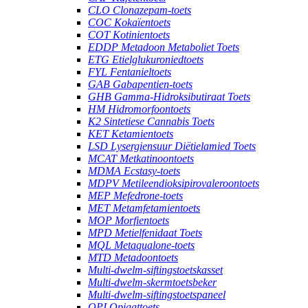
CLO Clonazepam-toets
COC Kokaïentoets
COT Kotinientoets
EDDP Metadoon Metaboliet Toets
ETG Etielglukuroniedtoets
FYL Fentanieltoets
GAB Gabapentien-toets
GHB Gamma-Hidroksibutiraat Toets
HM Hidromorfoontoets
K2 Sintetiese Cannabis Toets
KET Ketamientoets
LSD Lysergiensuur Diëtielamied Toets
MCAT Metkatinoontoets
MDMA Ecstasy-toets
MDPV Metileendioksipirovaleroontoets
MEP Mefedrone-toets
MET Metamfetamientoets
MOP Morfientoets
MPD Metielfenidaat Toets
MQL Metaqualone-toets
MTD Metadoontoets
Multi-dwelm-siftingstoetskasset
Multi-dwelm-skermtoetsbeker
Multi-dwelm-siftingstoetspaneel
OPI Opiaattoets