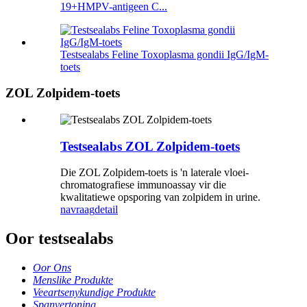
19+HMPV-antigeen C...
Testsealabs Feline Toxoplasma gondii IgG/IgM-
toets
ZOL Zolpidem-toets
Testsealabs ZOL Zolpidem-toets
Die ZOL Zolpidem-toets is 'n laterale vloei-
chromatografiese immunoassay vir die
kwalitatiewe opsporing van zolpidem in urine.
navraag
detail
Oor testsealabs
Oor Ons
Menslike Produkte
Veeartsenykundige Produkte
Spanvertoning