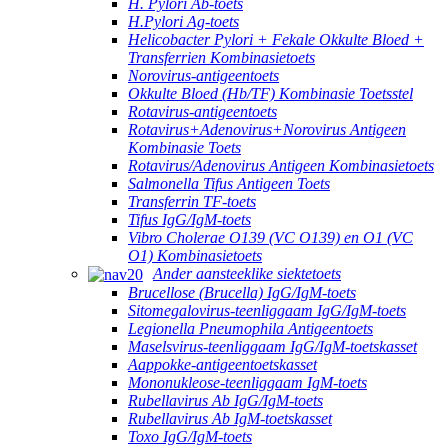
H. Pylori Ab-toets
H.Pylori Ag-toets
Helicobacter Pylori + Fekale Okkulte Bloed +
Transferrien Kombinasietoets
Norovirus-antigeentoets
Okkulte Bloed (Hb/TF) Kombinasie Toetsstel
Rotavirus-antigeentoets
Rotavirus+Adenovirus+Norovirus Antigeen
Kombinasie Toets
Rotavirus/Adenovirus Antigeen Kombinasietoets
Salmonella Tifus Antigeen Toets
Transferrin TF-toets
Tifus IgG/IgM-toets
Vibro Cholerae O139 (VC O139) en O1 (VC
O1) Kombinasietoets
Ander aansteeklike siektetoets
Brucellose (Brucella) IgG/IgM-toets
Sitomegalovirus-teenliggaam IgG/IgM-toets
Legionella Pneumophila Antigeentoets
Maselsvirus-teenliggaam IgG/IgM-toetskasset
Aappokke-antigeentoetskasset
Mononukleose-teenliggaam IgM-toets
Rubellavirus Ab IgG/IgM-toets
Rubellavirus Ab IgM-toetskasset
Toxo IgG/IgM-toets