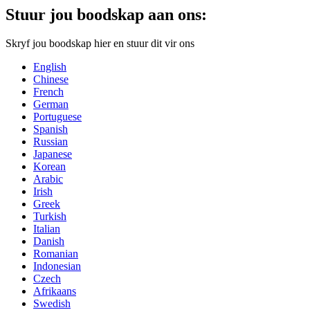
Stuur jou boodskap aan ons:
Skryf jou boodskap hier en stuur dit vir ons
English
Chinese
French
German
Portuguese
Spanish
Russian
Japanese
Korean
Arabic
Irish
Greek
Turkish
Italian
Danish
Romanian
Indonesian
Czech
Afrikaans
Swedish