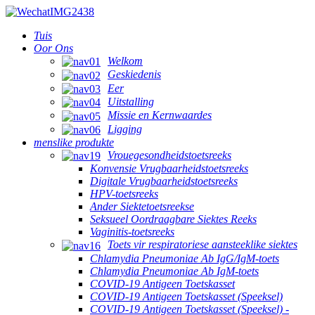
Tuis
Oor Ons
Welkom
Geskiedenis
Eer
Uitstalling
Missie en Kernwaardes
Ligging
menslike produkte
Vrouegesondheidstoetsreeks
Konvensie Vrugbaarheidstoetsreeks
Digitale Vrugbaarheidstoetsreeks
HPV-toetsreeks
Ander Siektetoetsreekse
Seksueel Oordraagbare Siektes Reeks
Vaginitis-toetsreeks
Toets vir respiratoriese aansteeklike siektes
Chlamydia Pneumoniae Ab IgG/IgM-toets
Chlamydia Pneumoniae Ab IgM-toets
COVID-19 Antigeen Toetskasset
COVID-19 Antigeen Toetskasset (Speeksel)
COVID-19 Antigeen Toetskasset (Speeksel) -