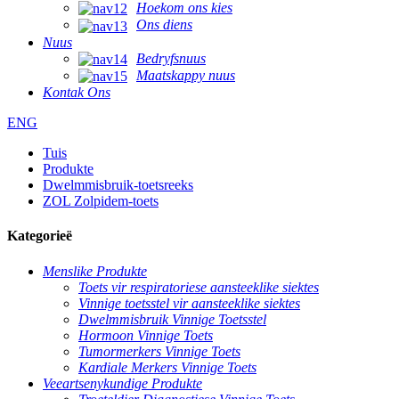
Hoekom ons kies
Ons diens
Nuus
Bedryfsnuus
Maatskappy nuus
Kontak Ons
ENG
Tuis
Produkte
Dwelmmisbruik-toetsreeks
ZOL Zolpidem-toets
Kategorieë
Menslike Produkte
Toets vir respiratoriese aansteeklike siektes
Vinnige toetsstel vir aansteeklike siektes
Dwelmmisbruik Vinnige Toetsstel
Hormoon Vinnige Toets
Tumormerkers Vinnige Toets
Kardiale Merkers Vinnige Toets
Veeartsenykundige Produkte