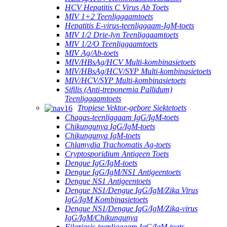
HCV Hepatitis C Virus Ab Toets
MIV 1+2 Teenliggaamtoets
Hepatitis E-virus-teenliggaam-IgM-toets
MIV 1/2 Drie-lyn Teenliggaamtoets
MIV 1/2/O Teenliggaamtoets
MIV Ag/Ab-toets
MIV/HBsAg/HCV Multi-kombinasietoets
MIV/HBsAg/HCV/SYP Multi-kombinasietoets
MIV/HCV/SYP Multi-kombinasietoets
Sifilis (Anti-treponemia Pallidum)
Teenliggaamtoets
Tropiese Vektor-gebore Siektetoets
Chagas-teenliggaam IgG/IgM-toets
Chikungunya IgG/IgM-toets
Chikungunya IgM-toets
Chlamydia Trachomatis Ag-toets
Cryptosporidium Antigeen Toets
Dengue IgG/IgM-toets
Dengue IgG/IgM/NS1 Antigeentoets
Dengue NS1 Antigeentoets
Dengue NS1/Dengue IgG/IgM/Zika Virus
IgG/IgM Kombinasietoets
Dengue NS1/Dengue IgG/IgM/Zika-virus
IgG/IgM/Chikungunya
Filariasis-teenliggaam IgG/IgM-toets