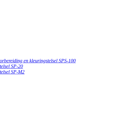
oorbereiding en kleuringstelsel SPS-100
telsel SP-20
stelsel SP-M2