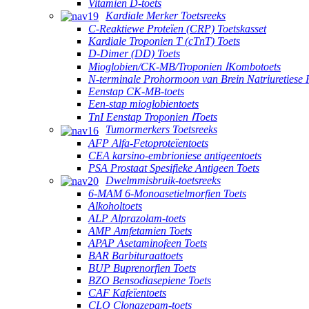
Vitamien D-toets
Kardiale Merker Toetsreeks
C-Reaktiewe Proteïen (CRP) Toetskasset
Kardiale Troponien T (cTnT) Toets
D-Dimer (DD) Toets
Mioglobien/CK-MB/Troponien ⅠKombotoets
N-terminale Prohormoon van Brein Natriuretiese 
Eenstap CK-MB-toets
Een-stap mioglobientoets
TnI Eenstap Troponien ⅠToets
Tumormerkers Toetsreeks
AFP Alfa-Fetoproteïentoets
CEA karsino-embrioniese antigeentoets
PSA Prostaat Spesifieke Antigeen Toets
Dwelmmisbruik-toetsreeks
6-MAM 6-Monoasetielmorfien Toets
Alkoholtoets
ALP Alprazolam-toets
AMP Amfetamien Toets
APAP Asetaminofeen Toets
BAR Barbituraattoets
BUP Buprenorfien Toets
BZO Bensodiasepiene Toets
CAF Kafeïentoets
CLO Clonazepam-toets