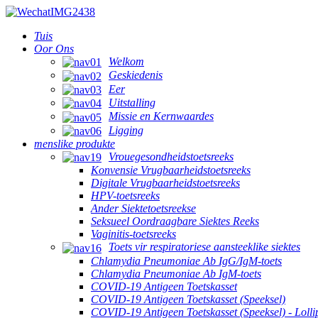
Tuis
Oor Ons
Welkom
Geskiedenis
Eer
Uitstalling
Missie en Kernwaardes
Ligging
menslike produkte
Vrouegesondheidstoetsreeks
Konvensie Vrugbaarheidstoetsreeks
Digitale Vrugbaarheidstoetsreeks
HPV-toetsreeks
Ander Siektetoetsreekse
Seksueel Oordraagbare Siektes Reeks
Vaginitis-toetsreeks
Toets vir respiratoriese aansteeklike siektes
Chlamydia Pneumoniae Ab IgG/IgM-toets
Chlamydia Pneumoniae Ab IgM-toets
COVID-19 Antigeen Toetskasset
COVID-19 Antigeen Toetskasset (Speeksel)
COVID-19 Antigeen Toetskasset (Speeksel) - Lolli