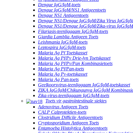
Dengue IgG/IgM-toets
Dengue IgG/IgM/NS1 Antigeentoets
Dengue NS1 Antigeentoets
Dengue NS1/Dengue IgG/IgM/Zika Virus IgG/IgM
Dengue NS1/Dengue IgG/IgM/Zika-virus IgG/Ig
Filariasis-teenliggaam IgG/IgM-toets
Giardia Lamblia Antigeen Toets
Leishmania IgG/IgM-toets
Leptospira IgG/IgM-toets
Malaria Ag Pf Toetskasset
Malaria Ag Pf/Pv Drie-lyn Toetskasset
Malaria Ag Pf/Pv/Pan Kombinasietoets
Malaria Ag Pf/Pan-toets
Malaria Ag Pv-toetskasset
Malaria Ag Pan-toets
Geelkoorsvirus-teenliggaam IgG/IgM-toetskasset
ZIKA IgG/IgM/Chikungunya IgG/IgM Kombinasie
Zika-virus-teenliggaam IgG/IgM-toets
Toets vir gastroïntestinale siektes
Adenovirus Antigeen Toets
CALP Calprotektien-toets
Clostridium Difficile Antigeentoets
Cryptosporidium Antigeen Toets
Entamoeba Histolytica Antigeentoets