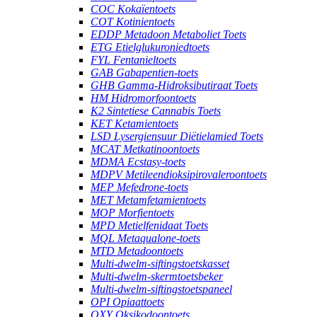
COC Kokaïentoets
COT Kotinientoets
EDDP Metadoon Metaboliet Toets
ETG Etielglukuroniedtoets
FYL Fentanieltoets
GAB Gabapentien-toets
GHB Gamma-Hidroksibutiraat Toets
HM Hidromorfoontoets
K2 Sintetiese Cannabis Toets
KET Ketamientoets
LSD Lysergiensuur Diëtielamied Toets
MCAT Metkatinoontoets
MDMA Ecstasy-toets
MDPV Metileendioksipirovaleroontoets
MEP Mefedrone-toets
MET Metamfetamientoets
MOP Morfientoets
MPD Metielfenidaat Toets
MQL Metaqualone-toets
MTD Metadoontoets
Multi-dwelm-siftingstoetskasset
Multi-dwelm-skermtoetsbeker
Multi-dwelm-siftingstoetspaneel
OPI Opiaattoets
OXY Oksikodoontoets