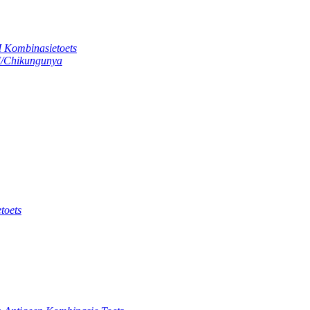
 Kombinasietoets
M/Chikungunya
toets