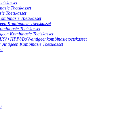
etskasset
ie Toetskasset
 Toetskasset
binasie Toetskasset
 Kombinasie Toetskasset
inasie Toetskasset
n Kombinasie Toetskasset
HPIV/BoV-antigeenkombinasietoetskasset
igeen Kombinasie Toetskasset
et
)