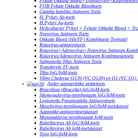
Fekale Okkulte Bloed+Transferrien+Kalprotektie
FOB Fekale Okkulte Bloedtoets
Giardia Iamblia Antigeen Toets
H. Pylori Ab-toets
H.Pylori Ag-toets
Helicobacter Pylori + Fekale Okkulte Bloed + Tr
Norovirus Antigeen Toets
Okkulte Bloed (Hb/TF) Kombinasie Toetsstel
Rotavirus-antigeentoets
Rotavirus+Adenovirus+Norovirus Antigeen Kombi
Rotavirus/Adenovirus Antigeen Kombinasietoets
Salmonella Tifus Antigeen Toets
Transferrin TF-toets
Tifus IgG/IgM-toets
Vibro Cholerae O139 (VC O139) en O1 (VC O1) 
Ander aansteeklike siektetoets
Brucellose (Brucella) IgG/IgM-toets
Sitomegalovirus-teenliggaam IgG/IgM-toets
Legionella Pneumophila Antigeentoets
Maselsvirus-teenliggaam IgG/IgM-toetskasset
Aappokke-antigeentoetskasset
Mononukleose-teenliggaam IgM-toets
Rubellavirus Ab IgG/IgM-toets
Rubellavirus Ab IgM-toetskasset
Toxo IgG/IgM-toets