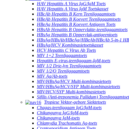
HAV Hepatitis A Virus IgG/IgM Toets
HAV Hepatitis A Virus IgM Toetskasset
HBcAb Hepatitis B Kern Teenliggaamtoets
HBeAb Hepatitis B Koevert Teenliggaamtoets
HBeAg Hepatitis B Koevert Antigeen Toets
HBsAb Hepatitis B Oppervlakte-teenliggaamtoets
HBsAg Hepatitis B Oppervlak-antigeentoets
HBsAg/HBsAb/HBeAg//HBeAb/HBcAb 5-in-1 HBV
HBsAg/HCV Kombinasietoetskasset
HCV Hepatitis C Virus Ab Toets
MIV 1+2 Teenliggaamtoets
Hepatitis E-virus-teenliggaam-IgM-toets
MIV 1/2 Drie-lyn Teenliggaamtoets
MIV 1/2/O Teenliggaamtoets
MIV Ag/Ab-toets
MIV/HBsAg/HCV Multi-kombinasietoets
MIV/HBsAg/HCV/SYP Multi-kombinasietoets
MIV/HCV/SYP Multi-kombinasietoets
Sifilis (Anti-treponemia Pallidum) Teenliggaamtoe
Tropiese Vektor-gebore Siektetoets
Chagas-teenliggaam IgG/IgM-toets
Chikungunya IgG/IgM-toets
Chikungunya IgM-toets
Chlamydia Trachomatis Ag-toets
Cryptosporidium Antigeen Toets