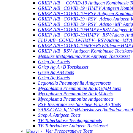
GRIEP A/B + COVID-19 Antigeen Kombinasie To
GRIEP A/B+COVID-19+HMPV Antigeen Kombinas
GRIEP A/B+COVID-19+RSV Antigeen Kombinasie
GRIEP A/B+COVID-19+RSV+Adeno Antigeen Kom
GRIEP A/B+COVID-19+RSV+Adeno+MP Antigeen
GRIEP A/B+COVID-19/HMPV+RSV Antigeen Komb
GRIEP A/B+COVID-19/HMPV+RSV/Adeno Antigee
FLU A/B+COVID-19/HMPV+RSV/Adeno+MP/HRV+
GRIEP A/B+COVID-19/MP+RSV/Adeno+HMPV Ant
GRIEP A/B+RSV Antigeen Kombinasie Toetskass
Menslike Metapneumovirus Antigeen Toetskasset
Griep Ag A-toets
Griep Ag A+B Toetskasset
Griep Ag A/B-toets
Griep Ag B-toets
Legionella Pneumophila Antigeentoets
Mycoplasma Pneumoniae Ab IgG/IgM-toets
Mycoplasma Pneumoniae Ab IgM-toets
Mycoplasma Pneumoniae Antigeentoets
RSV Respiratoriese Sinsitiële Virus Ag Toets
SARS-CoV-2 IgG/IgM-toetskasset (kolloïdale goud
Strep A Antigeen Toets
TB Tuberkulose Teenliggaamtoets
TB Tuberkulose Antigeen Toetskasset
Vier Preoperatiewe Toets