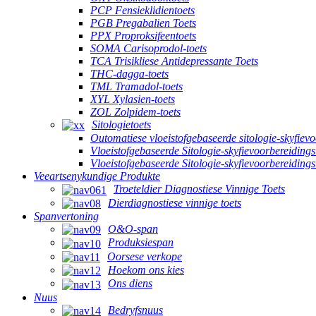
PCP Fensieklidientoets
PGB Pregabalien Toets
PPX Proproksifeentoets
SOMA Carisoprodol-toets
TCA Trisikliese Antidepressante Toets
THC-dagga-toets
TML Tramadol-toets
XYL Xylasien-toets
ZOL Zolpidem-toets
Sitologietoets
Outomatiese vloeistofgebaseerde sitologie-skyfiev
Vloeistofgebaseerde Sitologie-skyfievoorbereidings
Vloeistofgebaseerde Sitologie-skyfievoorbereiding
Veeartsenykundige Produkte
Troeteldier Diagnostiese Vinnige Toets
Dierdiagnostiese vinnige toets
Spanvertoning
O&O-span
Produksiespan
Oorsese verkope
Hoekom ons kies
Ons diens
Nuus
Bedryfsnuus