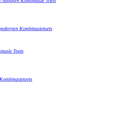
n Antigeen Kombinasie Toets
ansferrien Kombinasietoets
nasie Toets
Kombinasietoets