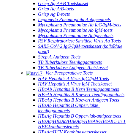
Griep Ag A+B Toetskasset
Griep Ag A/B-toets
Griep Ag B-toets
Legionella Pneumophila Antigeentoets
Mycoplasma Pneumoniae Ab IgG/IgM-toets
Mycoplasma Pneumoniae Ab IgM-toets
Mycoplasma Pneumoniae Antigeentoets
RSV Respiratoriese Sinsitiële Virus Ag Toets
SARS-CoV-2 IgG/IgM-toetskasset (kolloïdale
goud)
Strep A Antigeen Toets
TB Tuberkulose Teenliggaamtoets
TB Tuberkulose Antigeen Toetskasset
Vier Preoperatiewe Toets
HAV Hepatitis A Virus IgG/IgM Toets
HAV Hepatitis A Virus IgM Toetskasset
HBcAb Hepatitis B Kern Teenliggaamtoets
HBeAb Hepatitis B Koevert Teenliggaamtoets
HBeAg Hepatitis B Koevert Antigeen Toets
HBsAb Hepatitis B Oppervlakte-
teenliggaamtoets
HBsAg Hepatitis B Oppervlak-antigeentoets
HBsAg/HBsAb/HBeAg//HBeAb/HBcAb 5-in-1
HBV-kombinasietoets
HBsAg/HCV Kombinasietoetskasset