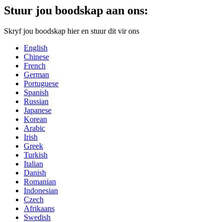
Stuur jou boodskap aan ons:
Skryf jou boodskap hier en stuur dit vir ons
English
Chinese
French
German
Portuguese
Spanish
Russian
Japanese
Korean
Arabic
Irish
Greek
Turkish
Italian
Danish
Romanian
Indonesian
Czech
Afrikaans
Swedish