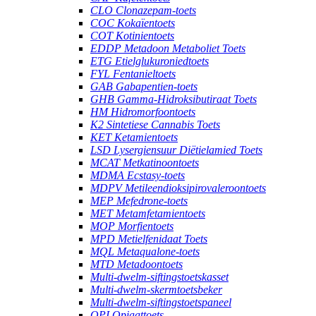
CLO Clonazepam-toets
COC Kokaïentoets
COT Kotinientoets
EDDP Metadoon Metaboliet Toets
ETG Etielglukuroniedtoets
FYL Fentanieltoets
GAB Gabapentien-toets
GHB Gamma-Hidroksibutiraat Toets
HM Hidromorfoontoets
K2 Sintetiese Cannabis Toets
KET Ketamientoets
LSD Lysergiensuur Diëtielamied Toets
MCAT Metkatinoontoets
MDMA Ecstasy-toets
MDPV Metileendioksipirovaleroontoets
MEP Mefedrone-toets
MET Metamfetamientoets
MOP Morfientoets
MPD Metielfenidaat Toets
MQL Metaqualone-toets
MTD Metadoontoets
Multi-dwelm-siftingstoetskasset
Multi-dwelm-skermtoetsbeker
Multi-dwelm-siftingstoetspaneel
OPI Opiaattoets