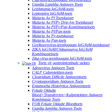
Giardia Lamblia Antigeen Toets
Leishmania IgG/IgM-toets
Leptospira IgG/IgM-toets
Malaria Ag Pf Toetskasset
Malaria Ag Pf/Pv Drie-lyn Toetskasset
Malaria Ag Pf/Pv/Pan Kombinasietoets
Malaria Ag Pf/Pan-toets
Malaria Ag Pv-toetskasset
Malaria Ag Pan-toets
Geelkoorsvirus-teenliggaam IgG/IgM-toetskasset
ZIKA IgG/IgM/Chikungunya IgG/IgM
Kombinasietoets
Zika-virus-teenliggaam IgG/IgM-toets
Toets vir gastroïntestinale siektes
Adenovirus Antigeen Toets
CALP Calprotektien-toets
Clostridium Difficile Antigeentoets
Cryptosporidium Antigeen Toets
Entamoeba Histolytica Antigeentoets
Fekale Okkulte
Bloed+Transferrien+Kalprotektien Antigeen
Kombinasie Toets
FOB Fekale Okkulte Bloedtoets
Giardia Iamblia Antigeen Toets