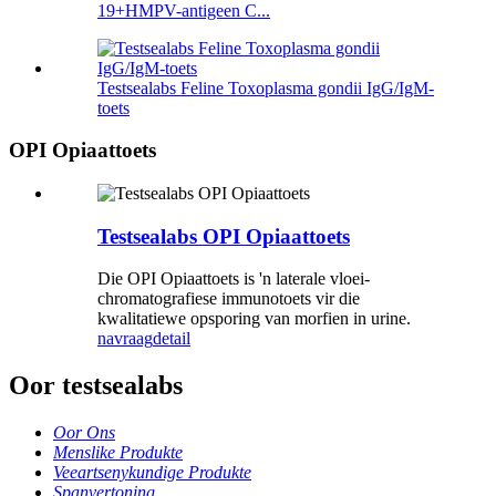
19+HMPV-antigeen C...
Testsealabs Feline Toxoplasma gondii IgG/IgM-
toets
OPI Opiaattoets
Testsealabs OPI Opiaattoets
Die OPI Opiaattoets is 'n laterale vloei-
chromatografiese immunotoets vir die
kwalitatiewe opsporing van morfien in urine.
navraag
detail
Oor testsealabs
Oor Ons
Menslike Produkte
Veeartsenykundige Produkte
Spanvertoning