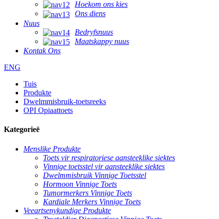
Hoekom ons kies
Ons diens
Nuus
Bedryfsnuus
Maatskappy nuus
Kontak Ons
ENG
Tuis
Produkte
Dwelmmisbruik-toetsreeks
OPI Opiaattoets
Kategorieë
Menslike Produkte
Toets vir respiratoriese aansteeklike siektes
Vinnige toetsstel vir aansteeklike siektes
Dwelmmisbruik Vinnige Toetsstel
Hormoon Vinnige Toets
Tumormerkers Vinnige Toets
Kardiale Merkers Vinnige Toets
Veeartsenykundige Produkte