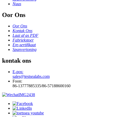
Nuus
Oor Ons
Oor Ons
Kontak Ons
Laai af as PDF
Fabriekstoer
Ere-sertifikaat
Spanvertoning
kontak ons
E-pos:
sales@testsealabs.com
Foon:
86-13777885335/86-57188600160