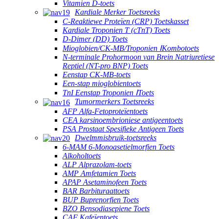
Vitamien D-toets
Kardiale Merker Toetsreeks
C-Reaktiewe Proteïen (CRP) Toetskasset
Kardiale Troponien T (cTnT) Toets
D-Dimer (DD) Toets
Mioglobien/CK-MB/Troponien ⅠKombotoets
N-terminale Prohormoon van Brein Natriuretiese
Reptiel (NT-pro BNP) Toets
Eenstap CK-MB-toets
Een-stap mioglobientoets
TnI Eenstap Troponien ⅠToets
Tumormerkers Toetsreeks
AFP Alfa-Fetoproteïentoets
CEA karsinoembrioniese antigeentoets
PSA Prostaat Spesifieke Antigeen Toets
Dwelmmisbruik-toetsreeks
6-MAM 6-Monoasetielmorfien Toets
Alkoholtoets
ALP Alprazolam-toets
AMP Amfetamien Toets
APAP Asetaminofeen Toets
BAR Barbituraattoets
BUP Buprenorfien Toets
BZO Bensodiasepiene Toets
CAF Kafeïentoets