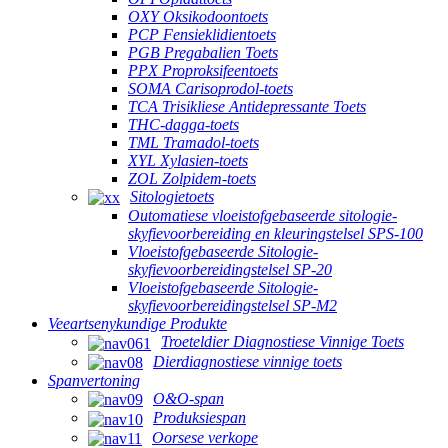
OXY Oksikodoontoets
PCP Fensieklidientoets
PGB Pregabalien Toets
PPX Proproksifeentoets
SOMA Carisoprodol-toets
TCA Trisikliese Antidepressante Toets
THC-dagga-toets
TML Tramadol-toets
XYL Xylasien-toets
ZOL Zolpidem-toets
Sitologietoets
Outomatiese vloeistofgebaseerde sitologie-
skyfievoorbereiding en kleuringstelsel SPS-100
Vloeistofgebaseerde Sitologie-
skyfievoorbereidingstelsel SP-20
Vloeistofgebaseerde Sitologie-
skyfievoorbereidingstelsel SP-M2
Veeartsenykundige Produkte
Troeteldier Diagnostiese Vinnige Toets
Dierdiagnostiese vinnige toets
Spanvertoning
O&O-span
Produksiespan
Oorsese verkope