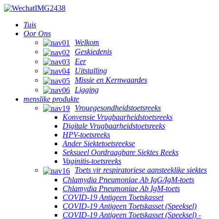
Tuis
Oor Ons
Welkom
Geskiedenis
Eer
Uitstalling
Missie en Kernwaardes
Ligging
menslike produkte
Vrouegesondheidstoetsreeks
Konvensie Vrugbaarheidstoetsreeks
Digitale Vrugbaarheidstoetsreeks
HPV-toetsreeks
Ander Siektetoetsreekse
Seksueel Oordraagbare Siektes Reeks
Vaginitis-toetsreeks
Toets vir respiratoriese aansteeklike siektes
Chlamydia Pneumoniae Ab IgG/IgM-toets
Chlamydia Pneumoniae Ab IgM-toets
COVID-19 Antigeen Toetskasset
COVID-19 Antigeen Toetskasset (Speeksel)
COVID-19 Antigeen Toetskasset (Speeksel) -