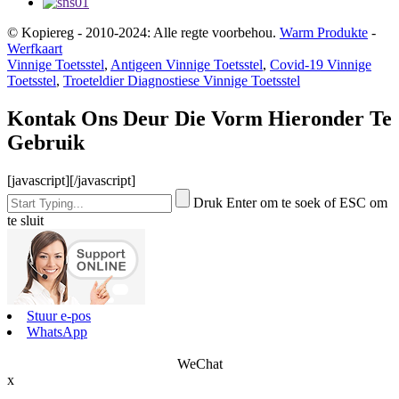
© Kopiereg - 2010-2024: Alle regte voorbehou.
Warm Produkte
-
Werfkaart
Vinnige Toetsstel
,
Antigeen Vinnige Toetsstel
,
Covid-19 Vinnige
Toetsstel
,
Troeteldier Diagnostiese Vinnige Toetsstel
Kontak Ons Deur Die Vorm Hieronder Te
Gebruik
[javascript]
[/javascript]
Druk Enter om te soek of ESC om
te sluit
Stuur e-pos
WhatsApp
WeChat
x