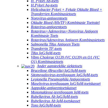
H. Pylori Ab-toets
H.Pylori Ag-toets
Helicobacter Pylori + Fekale Okkulte Bloed +
Transferrien Kombinasietoets
Norovirus-antigeentoets
Okkulte Bloed (Hb/TF) Kombinasie Toetsstel
Rotavirus-antigeentoets
Rotavirus+Adenovirus+Norovirus Antigeen
Kombinasie Toets
Rotavirus/Adenovirus Antigeen Kombinasietoets
Salmonella Tifus Antigeen Toets
Transferrin TF-toets
Tifus IgG/IgM-toets
Vibro Cholerae O139 (VC O139) en O1 (VC
O1) Kombinasietoets
Ander aansteeklike siektetoets
Brucellose (Brucella) IgG/IgM-toets
Sitomegalovirus-teenliggaam IgG/IgM-toets
Legionella Pneumophila Antigeentoets
Maselsvirus-teenliggaam IgG/IgM-toetskasset
Aappokke-antigeentoetskasset
Mononukleose-teenliggaam IgM-toets
Rubellavirus Ab IgG/IgM-toets
Rubellavirus Ab IgM-toetskasset
Toxo IgG/IgM-toets