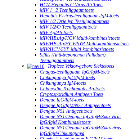
HCV Hepatitis C Virus Ab Toets
MIV 1+2 Teenliggaamtoets
Hepatitis E-virus-teenliggaam-IgM-toets
MIV 1/2 Drie-lyn Teenliggaamtoets
MIV 1/2/O Teenliggaamtoets
MIV Ag/Ab-toets
MIV/HBsAg/HCV Multi-kombinasietoets
MIV/HBsAg/HCV/SYP Multi-kombinasietoets
MIV/HCV/SYP Multi-kombinasietoets
Sifilis (Anti-treponemia Pallidum)
Teenliggaamtoets
Tropiese Vektor-gebore Siektetoets
Chagas-teenliggaam IgG/IgM-toets
Chikungunya IgG/IgM-toets
Chikungunya IgM-toets
Chlamydia Trachomatis Ag-toets
Cryptosporidium Antigeen Toets
Dengue IgG/IgM-toets
Dengue IgG/IgM/NS1 Antigeentoets
Dengue NS1 Antigeentoets
Dengue NS1/Dengue IgG/IgM/Zika Virus
IgG/IgM Kombinasietoets
Dengue NS1/Dengue IgG/IgM/Zika-virus
IgG/IgM/Chikungunya
Filariasis-teenliggaam IgG/IgM-toets