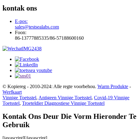
kontak ons
E-pos:
sales@testsealabs.com
Foon:
86-13777885335/86-57188600160
© Kopiereg - 2010-2024: Alle regte voorbehou.
Warm Produkte
-
Werfkaart
Vinnige Toetsstel
,
Antigeen Vinnige Toetsstel
,
Covid-19 Vinnige
Toetsstel
,
Troeteldier Diagnostiese Vinnige Toetsstel
Kontak Ons Deur Die Vorm Hieronder Te
Gebruik
[javascript]
[/javascript]