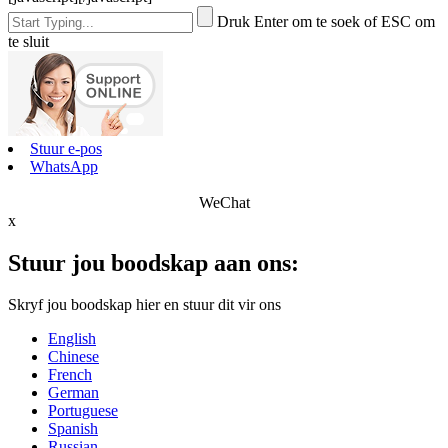
Druk Enter om te soek of ESC om
te sluit
Stuur e-pos
WhatsApp
WeChat
x
Stuur jou boodskap aan ons:
Skryf jou boodskap hier en stuur dit vir ons
English
Chinese
French
German
Portuguese
Spanish
Russian