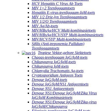
HCV Hepatitis C Virus Ab Toets
MIV 1+2 Teenliggaamtoets
Hepatitis E-virus-teenliggaam-IgM-toets
MIV 1/2 Drie-lyn Teenliggaamtoets
MIV 1/2/O Teenliggaamtoets
MIV Ag/Ab-toets
MIV/HBsAg/HCV Multi-kombinasietoets
MIV/HBsAg/HCV/SYP Multi-kombinasietoets
MIV/HCV/SYP Multi-kombinasietoets
Sifilis (Anti-treponemia Pallidum)
Teenliggaamtoets
Tropiese Vektor-gebore Siektetoets
Chagas-teenliggaam IgG/IgM-toets
Chikungunya IgG/IgM-toets
Chikungunya IgM-toets
Chlamydia Trachomatis Ag-toets
Cryptosporidium Antigeen Toets
Dengue IgG/IgM-toets
Dengue IgG/IgM/NS1 Antigeentoets
Dengue NS1 Antigeentoets
Dengue NS1/Dengue IgG/IgM/Zika Virus
IgG/IgM Kombinasietoets
Dengue NS1/Dengue IgG/IgM/Zika-virus
IgG/IgM/Chikungunya
Filariasis-teenliggaam IgG/IgM-toets