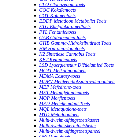
CLO Clonazepam-toets
COC Kokaïentoets
COT Kotinientoets
EDDP Metadoon Metaboliet Toets
ETG Etielglukuroniedtoets
FYL Fentanieltoets
GAB Gabapentien-toets
GHB Gamma-Hidroksibutiraat Toets
HM Hidromorfoontoets
K2 Sintetiese Cannabis Toets
KET Ketamientoets
LSD Lysergiensuur Diëtielamied Toets
MCAT Metkatinoontoets
MDMA Ecstasy-toets
MDPV Metileendioksipirovaleroontoets
MEP Mefedrone-toets
MET Metamfetamientoets
MOP Morfientoets
MPD Metielfenidaat Toets
MQL Metaqualone-toets
MTD Metadoontoets
Multi-dwelm-siftingstoetskasset
Multi-dwelm-skermtoetsbeker
Multi-dwelm-siftingstoetspaneel
OPI Opiaattoets