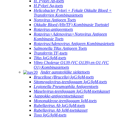
H. Pylori Ab-toets
H.Pylori Ag-toets
Helicobacter Pylori + Fekale Okkulte Bloed +
Transferrien Kombinasietoets
Norovirus Antigeen Toets
Okkulte Bloed (Hb/TF) Kombinasie Toetsstel
Rotavirus-antigeentoets
Rotavirus+Adenovirus+Norovirus Antigeen
Kombinasie Toets
Rotavirus/Adenovirus Antigeen Kombinasietoets
Salmonella Tifus Antigeen Toets
Transferrin TF-toets
Tifus IgG/IgM-toets
Vibro Cholerae O139 (VC O139) en O1 (VC
O1) Kombinasietoets
Ander aansteeklike siektetoets
Brucellose (Brucella) IgG/IgM-toets
Sitomegalovirus-teenliggaam IgG/IgM-toets
Legionella Pneumophila Antigeentoets
Maselsvirus-teenliggaam IgG/IgM-toetskasset
Aappokke-antigeentoetskasset
Mononukleose-teenliggaam IgM-toets
Rubellavirus Ab IgG/IgM-toets
Rubellavirus Ab IgM-toetskasset
Toxo IgG/IgM-toets