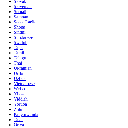
Slovak
Slovenian
Somali
Samoan
Scots Gaelic
Shona
Sindhi
Sundanese
Swahili
Tajik
Tamil
Telugu
Thai
Ukrainian
Urdu
Uzbek
Vietnamese
Welsh
Xhosa
Yiddish
Yoruba
Zulu
Kinyarwanda
Tatar
Oriya