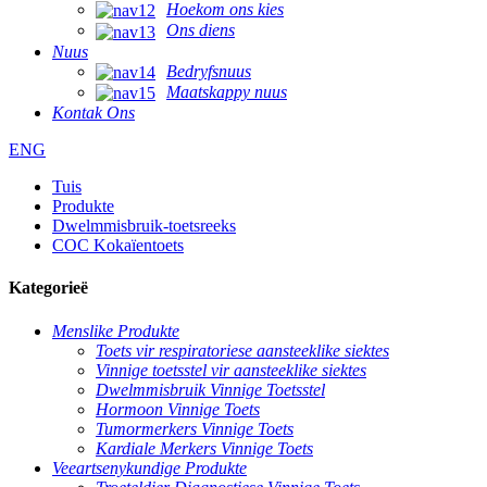
Hoekom ons kies
Ons diens
Nuus
Bedryfsnuus
Maatskappy nuus
Kontak Ons
ENG
Tuis
Produkte
Dwelmmisbruik-toetsreeks
COC Kokaïentoets
Kategorieë
Menslike Produkte
Toets vir respiratoriese aansteeklike siektes
Vinnige toetsstel vir aansteeklike siektes
Dwelmmisbruik Vinnige Toetsstel
Hormoon Vinnige Toets
Tumormerkers Vinnige Toets
Kardiale Merkers Vinnige Toets
Veeartsenykundige Produkte