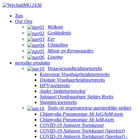
Tuis
Oor Ons
Welkom
Geskiedenis
Eer
Uitstalling
Missie en Kernwaardes
Ligging
menslike produkte
Vrouegesondheidstoetsreeks
Konvensie Vrugbaarheidstoetsreeks
Digitale Vrugbaarheidstoetsreeks
HPV-toetsreeks
Ander Siektetoetsreekse
Seksueel Oordraagbare Siektes Reeks
Vaginitis-toetsreeks
Toets vir respiratoriese aansteeklike siektes
Chlamydia Pneumoniae Ab IgG/IgM-toets
Chlamydia Pneumoniae Ab IgM-toets
COVID-19 Antigeen Toetskasset
COVID-19 Antigeen Toetskasset (Speeksel)
COVID-19 Antigeen Toetskasset (Speeksel) -