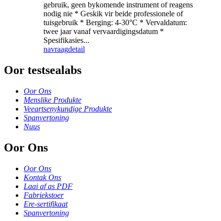
gebruik, geen bykomende instrument of reagens
nodig nie * Geskik vir beide professionele of
tuisgebruik * Berging: 4-30°C * Vervaldatum:
twee jaar vanaf vervaardigingsdatum *
Spesifikasies...
navraag
detail
Oor testsealabs
Oor Ons
Menslike Produkte
Veeartsenykundige Produkte
Spanvertoning
Nuus
Oor Ons
Oor Ons
Kontak Ons
Laai af as PDF
Fabriekstoer
Ere-sertifikaat
Spanvertoning