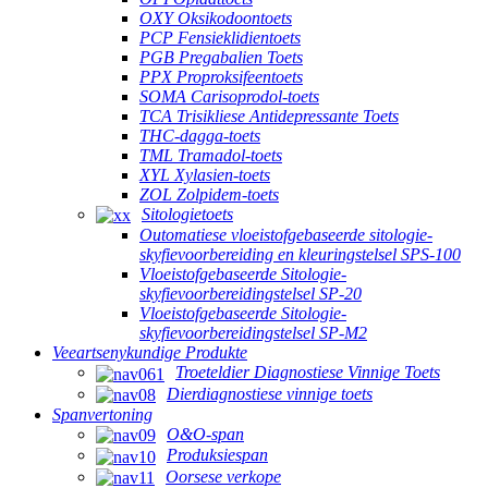
OXY Oksikodoontoets
PCP Fensieklidientoets
PGB Pregabalien Toets
PPX Proproksifeentoets
SOMA Carisoprodol-toets
TCA Trisikliese Antidepressante Toets
THC-dagga-toets
TML Tramadol-toets
XYL Xylasien-toets
ZOL Zolpidem-toets
Sitologietoets
Outomatiese vloeistofgebaseerde sitologie-
skyfievoorbereiding en kleuringstelsel SPS-100
Vloeistofgebaseerde Sitologie-
skyfievoorbereidingstelsel SP-20
Vloeistofgebaseerde Sitologie-
skyfievoorbereidingstelsel SP-M2
Veeartsenykundige Produkte
Troeteldier Diagnostiese Vinnige Toets
Dierdiagnostiese vinnige toets
Spanvertoning
O&O-span
Produksiespan
Oorsese verkope