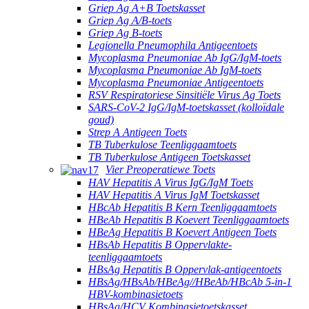
Griep Ag A+B Toetskasset
Griep Ag A/B-toets
Griep Ag B-toets
Legionella Pneumophila Antigeentoets
Mycoplasma Pneumoniae Ab IgG/IgM-toets
Mycoplasma Pneumoniae Ab IgM-toets
Mycoplasma Pneumoniae Antigeentoets
RSV Respiratoriese Sinsitiële Virus Ag Toets
SARS-CoV-2 IgG/IgM-toetskasset (kolloïdale
goud)
Strep A Antigeen Toets
TB Tuberkulose Teenliggaamtoets
TB Tuberkulose Antigeen Toetskasset
Vier Preoperatiewe Toets
HAV Hepatitis A Virus IgG/IgM Toets
HAV Hepatitis A Virus IgM Toetskasset
HBcAb Hepatitis B Kern Teenliggaamtoets
HBeAb Hepatitis B Koevert Teenliggaamtoets
HBeAg Hepatitis B Koevert Antigeen Toets
HBsAb Hepatitis B Oppervlakte-
teenliggaamtoets
HBsAg Hepatitis B Oppervlak-antigeentoets
HBsAg/HBsAb/HBeAg//HBeAb/HBcAb 5-in-1
HBV-kombinasietoets
HBsAg/HCV Kombinasietoetskasset