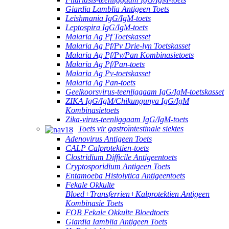
Giardia Lamblia Antigeen Toets
Leishmania IgG/IgM-toets
Leptospira IgG/IgM-toets
Malaria Ag Pf Toetskasset
Malaria Ag Pf/Pv Drie-lyn Toetskasset
Malaria Ag Pf/Pv/Pan Kombinasietoets
Malaria Ag Pf/Pan-toets
Malaria Ag Pv-toetskasset
Malaria Ag Pan-toets
Geelkoorsvirus-teenliggaam IgG/IgM-toetskasset
ZIKA IgG/IgM/Chikungunya IgG/IgM
Kombinasietoets
Zika-virus-teenliggaam IgG/IgM-toets
Toets vir gastroïntestinale siektes
Adenovirus Antigeen Toets
CALP Calprotektien-toets
Clostridium Difficile Antigeentoets
Cryptosporidium Antigeen Toets
Entamoeba Histolytica Antigeentoets
Fekale Okkulte
Bloed+Transferrien+Kalprotektien Antigeen
Kombinasie Toets
FOB Fekale Okkulte Bloedtoets
Giardia Iamblia Antigeen Toets