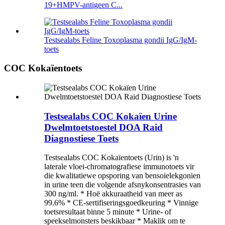
19+HMPV-antigeen C...
Testsealabs Feline Toxoplasma gondii IgG/IgM-
toets
COC Kokaïentoets
Testsealabs COC Kokaïen Urine
Dwelmtoetstoestel DOA Raid
Diagnostiese Toets
Testsealabs COC Kokaïentoets (Urin) is 'n
laterale vloei-chromatografiese immunotoets vir
die kwalitatiewe opsporing van bensoielekgonien
in urine teen die volgende afsnykonsentrasies van
300 ng/ml. * Hoë akkuraatheid van meer as
99.6% * CE-sertifiseringsgoedkeuring * Vinnige
toetsresultaat binne 5 minute * Urine- of
speekselmonsters beskikbaar * Maklik om te