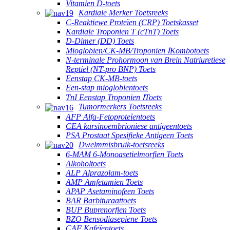
Vitamien D-toets
Kardiale Merker Toetsreeks
C-Reaktiewe Proteïen (CRP) Toetskasset
Kardiale Troponien T (cTnT) Toets
D-Dimer (DD) Toets
Mioglobien/CK-MB/Troponien ⅠKombotoets
N-terminale Prohormoon van Brein Natriuretiese
Reptiel (NT-pro BNP) Toets
Eenstap CK-MB-toets
Een-stap mioglobientoets
TnI Eenstap Troponien ⅠToets
Tumormerkers Toetsreeks
AFP Alfa-Fetoproteïentoets
CEA karsinoembrioniese antigeentoets
PSA Prostaat Spesifieke Antigeen Toets
Dwelmmisbruik-toetsreeks
6-MAM 6-Monoasetielmorfien Toets
Alkoholtoets
ALP Alprazolam-toets
AMP Amfetamien Toets
APAP Asetaminofeen Toets
BAR Barbituraattoets
BUP Buprenorfien Toets
BZO Bensodiasepiene Toets
CAF Kafeïentoets