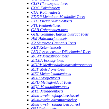
CLO Clonazepam-toets
COC Kokaïentoets
COT Kotinientoets
EDDP Metadoon Metaboliet Toets
ETG Etielglukuroniedtoets
FYL Fentanieltoets
GAB Gabapentien-toets
GHB Gamma-Hidroksibutiraat Toets
HM Hidromorfoontoets
K2 Sintetiese Cannabis Toets
KET Ketamientoets
LSD Lysergiensuur Diëtielamied Toets
MCAT Metkatinoontoets
MDMA Ecstasy-toets
MDPV Metileendioksipirovaleroontoets
MEP Mefedrone-toets
MET Metamfetamientoets
MOP Morfientoets
MPD Metielfenidaat Toets
MQL Metaqualone-toets
MTD Metadoontoets
Multi-dwelm-siftingstoetskasset
Multi-dwelm-skermtoetsbeker
Multi-dwelm-siftingstoetspaneel
OPI Opiaattoets