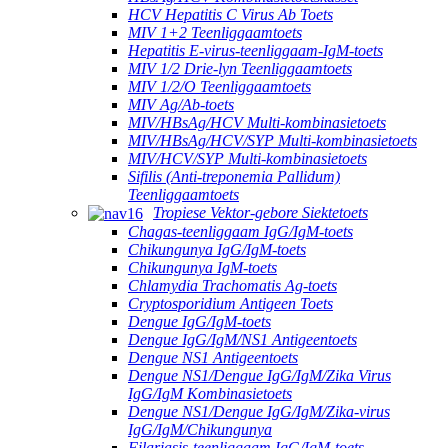
HCV Hepatitis C Virus Ab Toets
MIV 1+2 Teenliggaamtoets
Hepatitis E-virus-teenliggaam-IgM-toets
MIV 1/2 Drie-lyn Teenliggaamtoets
MIV 1/2/O Teenliggaamtoets
MIV Ag/Ab-toets
MIV/HBsAg/HCV Multi-kombinasietoets
MIV/HBsAg/HCV/SYP Multi-kombinasietoets
MIV/HCV/SYP Multi-kombinasietoets
Sifilis (Anti-treponemia Pallidum)
Teenliggaamtoets
Tropiese Vektor-gebore Siektetoets
Chagas-teenliggaam IgG/IgM-toets
Chikungunya IgG/IgM-toets
Chikungunya IgM-toets
Chlamydia Trachomatis Ag-toets
Cryptosporidium Antigeen Toets
Dengue IgG/IgM-toets
Dengue IgG/IgM/NS1 Antigeentoets
Dengue NS1 Antigeentoets
Dengue NS1/Dengue IgG/IgM/Zika Virus
IgG/IgM Kombinasietoets
Dengue NS1/Dengue IgG/IgM/Zika-virus
IgG/IgM/Chikungunya
Filariasis-teenliggaam IgG/IgM-toets