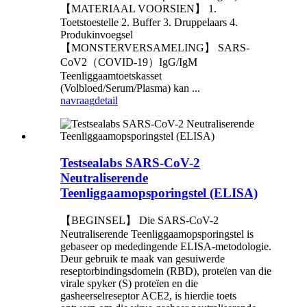
【MATERIAAL VOORSIEN】 1.
Toetstoestelle 2. Buffer 3. Druppelaars 4.
Produkinvoegsel
【MONSTERVERSAMELING】 SARS-
CoV2（COVID-19）IgG/IgM
Teenliggaamtoetskasset
(Volbloed/Serum/Plasma) kan ...
navraag
detail
Testsealabs SARS-CoV-2
Neutraliserende
Teenliggaamopsporingstel (ELISA)
【BEGINSEL】 Die SARS-CoV-2
Neutraliserende Teenliggaamopsporingstel is
gebaseer op mededingende ELISA-metodologie.
Deur gebruik te maak van gesuiwerde
reseptorbindingsdomein (RBD), proteïen van die
virale spyker (S) proteïen en die
gasheerselreseptor ACE2, is hierdie toets