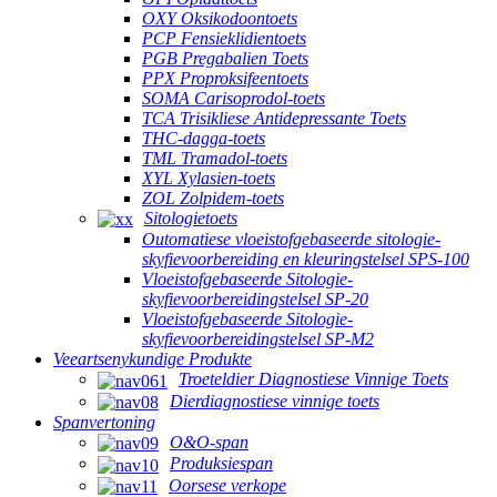
OXY Oksikodoontoets
PCP Fensieklidientoets
PGB Pregabalien Toets
PPX Proproksifeentoets
SOMA Carisoprodol-toets
TCA Trisikliese Antidepressante Toets
THC-dagga-toets
TML Tramadol-toets
XYL Xylasien-toets
ZOL Zolpidem-toets
Sitologietoets
Outomatiese vloeistofgebaseerde sitologie-
skyfievoorbereiding en kleuringstelsel SPS-100
Vloeistofgebaseerde Sitologie-
skyfievoorbereidingstelsel SP-20
Vloeistofgebaseerde Sitologie-
skyfievoorbereidingstelsel SP-M2
Veeartsenykundige Produkte
Troeteldier Diagnostiese Vinnige Toets
Dierdiagnostiese vinnige toets
Spanvertoning
O&O-span
Produksiespan
Oorsese verkope