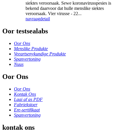
siektes veroorsaak. Sewe koronavirusspesies is
bekend daarvoor dat hulle menslike siektes
veroorsaak. Vier virusse - 22...
navraag
detail
Oor testsealabs
Oor Ons
Menslike Produkte
Veeartsenykundige Produkte
Spanvertoning
Nuus
Oor Ons
Oor Ons
Kontak Ons
Laai af as PDF
Fabriekstoer
Ere-sertifikaat
Spanvertoning
kontak ons