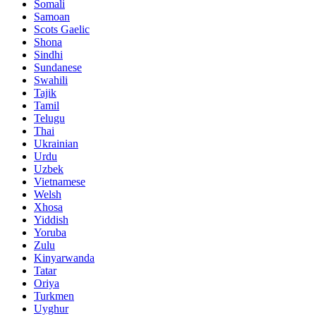
Somali
Samoan
Scots Gaelic
Shona
Sindhi
Sundanese
Swahili
Tajik
Tamil
Telugu
Thai
Ukrainian
Urdu
Uzbek
Vietnamese
Welsh
Xhosa
Yiddish
Yoruba
Zulu
Kinyarwanda
Tatar
Oriya
Turkmen
Uyghur