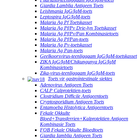
Giardia Lamblia Antigeen Toets
Leishmania IgG/IgM-toets
Leptospira IgG/IgM-toets
Malaria Ag Pf Toetskasset
Malaria Ag Pf/Pv Drie-lyn Toetskasset
Malaria Ag Pf/Pv/Pan Kombinasietoets
Malaria Ag Pf/Pan-toets
Malaria Ag Pv-toetskasset
Malaria Ag Pan-toets
Geelkoorsvirus-teenliggaam IgG/IgM-toetskasset
ZIKA IgG/IgM/Chikungunya IgG/IgM
Kombinasietoets
Zika-virus-teenliggaam IgG/IgM-toets
Toets vir gastroïntestinale siektes
Adenovirus Antigeen Toets
CALP Calprotektien-toets
Clostridium Difficile Antigeentoets
Cryptosporidium Antigeen Toets
Entamoeba Histolytica Antigeentoets
Fekale Okkulte
Bloed+Transferrien+Kalprotektien Antigeen
Kombinasie Toets
FOB Fekale Okkulte Bloedtoets
Giardia Iamblia Antigeen Toets