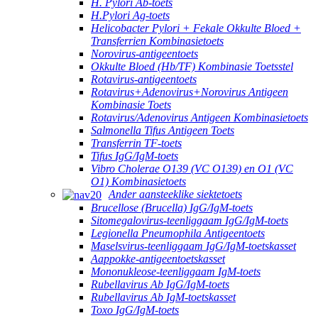
H. Pylori Ab-toets
H.Pylori Ag-toets
Helicobacter Pylori + Fekale Okkulte Bloed +
Transferrien Kombinasietoets
Norovirus-antigeentoets
Okkulte Bloed (Hb/TF) Kombinasie Toetsstel
Rotavirus-antigeentoets
Rotavirus+Adenovirus+Norovirus Antigeen
Kombinasie Toets
Rotavirus/Adenovirus Antigeen Kombinasietoets
Salmonella Tifus Antigeen Toets
Transferrin TF-toets
Tifus IgG/IgM-toets
Vibro Cholerae O139 (VC O139) en O1 (VC
O1) Kombinasietoets
Ander aansteeklike siektetoets
Brucellose (Brucella) IgG/IgM-toets
Sitomegalovirus-teenliggaam IgG/IgM-toets
Legionella Pneumophila Antigeentoets
Maselsvirus-teenliggaam IgG/IgM-toetskasset
Aappokke-antigeentoetskasset
Mononukleose-teenliggaam IgM-toets
Rubellavirus Ab IgG/IgM-toets
Rubellavirus Ab IgM-toetskasset
Toxo IgG/IgM-toets