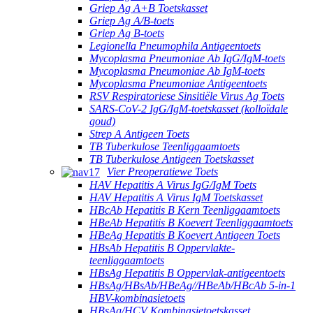
Griep Ag A+B Toetskasset
Griep Ag A/B-toets
Griep Ag B-toets
Legionella Pneumophila Antigeentoets
Mycoplasma Pneumoniae Ab IgG/IgM-toets
Mycoplasma Pneumoniae Ab IgM-toets
Mycoplasma Pneumoniae Antigeentoets
RSV Respiratoriese Sinsitiële Virus Ag Toets
SARS-CoV-2 IgG/IgM-toetskasset (kolloïdale
goud)
Strep A Antigeen Toets
TB Tuberkulose Teenliggaamtoets
TB Tuberkulose Antigeen Toetskasset
Vier Preoperatiewe Toets
HAV Hepatitis A Virus IgG/IgM Toets
HAV Hepatitis A Virus IgM Toetskasset
HBcAb Hepatitis B Kern Teenliggaamtoets
HBeAb Hepatitis B Koevert Teenliggaamtoets
HBeAg Hepatitis B Koevert Antigeen Toets
HBsAb Hepatitis B Oppervlakte-
teenliggaamtoets
HBsAg Hepatitis B Oppervlak-antigeentoets
HBsAg/HBsAb/HBeAg//HBeAb/HBcAb 5-in-1
HBV-kombinasietoets
HBsAg/HCV Kombinasietoetskasset