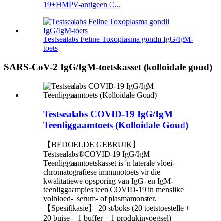
19+HMPV-antigeen C...
Testsealabs Feline Toxoplasma gondii IgG/IgM-
toets
SARS-CoV-2 IgG/IgM-toetskasset (kolloïdale goud)
Testsealabs COVID-19 IgG/IgM
Teenliggaamtoets (Kolloidale Goud)
【BEDOELDE GEBRUIK】
Testsealabs®COVID-19 IgG/IgM
Teenliggaamtoetskasset is 'n laterale vloei-
chromatografiese immunotoets vir die
kwalitatiewe opsporing van IgG- en IgM-
teenliggaampies teen COVID-19 in menslike
volbloed-, serum- of plasmamonster.
【Spesifikasie】 20 st/boks (20 toetstoestelle +
20 buise + 1 buffer + 1 produkinvoegsel)