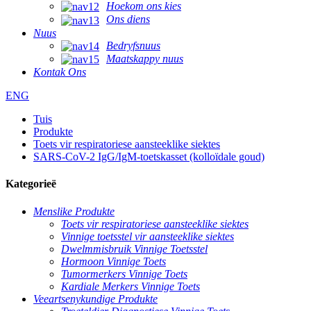
Hoekom ons kies
Ons diens
Nuus
Bedryfsnuus
Maatskappy nuus
Kontak Ons
ENG
Tuis
Produkte
Toets vir respiratoriese aansteeklike siektes
SARS-CoV-2 IgG/IgM-toetskasset (kolloïdale goud)
Kategorieë
Menslike Produkte
Toets vir respiratoriese aansteeklike siektes
Vinnige toetsstel vir aansteeklike siektes
Dwelmmisbruik Vinnige Toetsstel
Hormoon Vinnige Toets
Tumormerkers Vinnige Toets
Kardiale Merkers Vinnige Toets
Veeartsenykundige Produkte