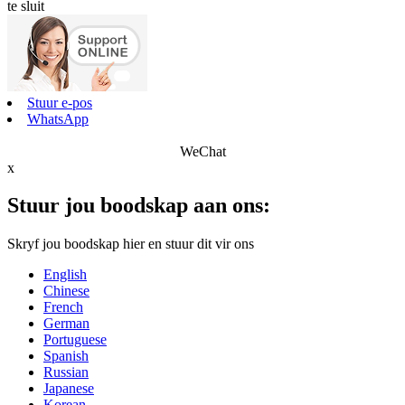
te sluit
Stuur e-pos
WhatsApp
WeChat
x
Stuur jou boodskap aan ons:
Skryf jou boodskap hier en stuur dit vir ons
English
Chinese
French
German
Portuguese
Spanish
Russian
Japanese
Korean