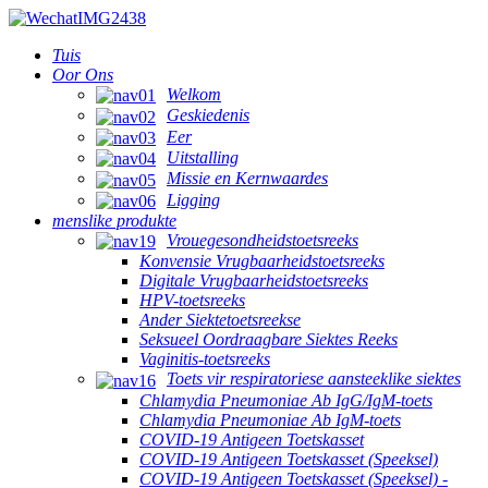
Tuis
Oor Ons
Welkom
Geskiedenis
Eer
Uitstalling
Missie en Kernwaardes
Ligging
menslike produkte
Vrouegesondheidstoetsreeks
Konvensie Vrugbaarheidstoetsreeks
Digitale Vrugbaarheidstoetsreeks
HPV-toetsreeks
Ander Siektetoetsreekse
Seksueel Oordraagbare Siektes Reeks
Vaginitis-toetsreeks
Toets vir respiratoriese aansteeklike siektes
Chlamydia Pneumoniae Ab IgG/IgM-toets
Chlamydia Pneumoniae Ab IgM-toets
COVID-19 Antigeen Toetskasset
COVID-19 Antigeen Toetskasset (Speeksel)
COVID-19 Antigeen Toetskasset (Speeksel) -