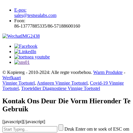
E-pos:
sales@testsealabs.com
Foon:
86-13777885335/86-57188600160
© Kopiereg - 2010-2024: Alle regte voorbehou.
Warm Produkte
-
Werfkaart
Vinnige Toetsstel
,
Antigeen Vinnige Toetsstel
,
Covid-19 Vinnige
Toetsstel
,
Troeteldier Diagnostiese Vinnige Toetsstel
Kontak Ons Deur Die Vorm Hieronder Te
Gebruik
[javascript]
[/javascript]
Druk Enter om te soek of ESC om