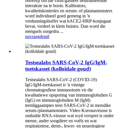
ontwerp om die virus-gasheer neutraliserende
interaksie na te boots. Kalibrators,
kwaliteitskontroles en serum- of plasmamonsters
word individueel goed gemeng in 'n
verdunningsbuffer wat hACE2-HRP-konjugaat
bevat, verdeel in klein buisies. Dan word die
mengsels oorgedra ...
navraag
detail
Testsealabs SARS-CoV-2 IgG/IgM-
toetskasset (kolloïdale goud)
Testsealabs SARS-CoV-2 (COVID-19)
IgG/IgM-toetskasset is 'n vinnige
chromatografiese immunotoets vir die
kwalitatiewe opsporing van immunoglobulien G
(IgG) en immunoglobulien M (IgM)
teenliggaampies teen SARS-CoV-2 in menslike
serum-/plasmamonsters. Video Koronavirusse is
omhulde RNA-virusse wat wyd versprei is onder
mense, ander soogdiere en voëls en wat
respiratoriese, derm-, lewer- en neurologiese