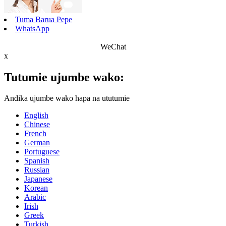
Tuma Barua Pepe
WhatsApp
WeChat
x
Tutumie ujumbe wako:
Andika ujumbe wako hapa na ututumie
English
Chinese
French
German
Portuguese
Spanish
Russian
Japanese
Korean
Arabic
Irish
Greek
Turkish