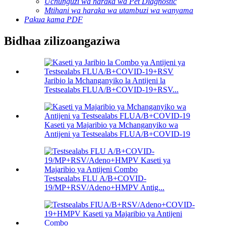
Uchunguzi wa haraka wa Pet Diagnostic
Mtihani wa haraka wa utambuzi wa wanyama
Pakua kama PDF
Bidhaa zilizoangaziwa
Jaribio la Mchanganyiko la Antijeni la
Testsealabs FLUA/B+COVID-19+RSV...
Kaseti ya Majaribio ya Mchanganyiko wa
Antijeni ya Testsealabs FLUA/B+COVID-19
Testsealabs FLU A/B+COVID-
19/MP+RSV/Adeno+HMPV Antig...