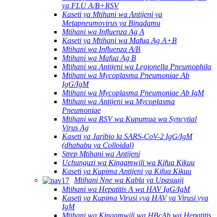
ya FLU A/B+RSV
Kaseti ya Mtihani wa Antijeni ya
Metapneumovirus ya Binadamu
Mtihani wa Influenza Ag A
Kaseti ya Mtihani wa Mafua Ag A+B
Mtihani wa Influenza A/B
Mtihani wa Mafua Ag B
Mtihani wa Antijeni wa Legionella Pneumophila
Mtihani wa Mycoplasma Pneumoniae Ab
IgG/IgM
Mtihani wa Mycoplasma Pneumoniae Ab IgM
Mtihani wa Antijeni wa Mycoplasma
Pneumoniae
Mtihani wa RSV wa Kupumua wa Syncytial
Virus Ag
Kaseti ya Jaribio la SARS-CoV-2 IgG/IgM
(dhahabu ya Colloidal)
Strep Mtihani wa Antijeni
Uchunguzi wa Kingamwili wa Kifua Kikuu
Kaseti ya Kupima Antijeni ya Kifua Kikuu
Mtihani Nne wa Kabla ya Upasuaji
Mtihani wa Hepatitis A wa HAV IgG/IgM
Kaseti ya Kupima Virusi vya HAV ya Virusi vya
IgM
Mtihani wa Kingamwili wa HBcAb wa Hepatitis