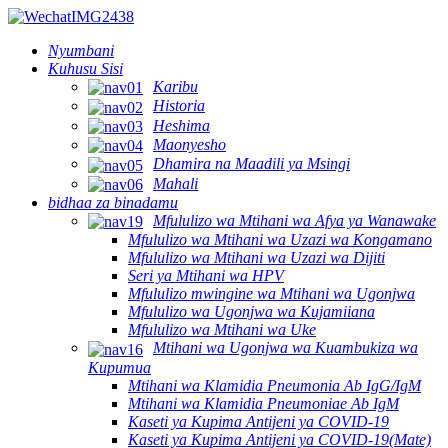
Nyumbani
Kuhusu Sisi
Karibu
Historia
Heshima
Maonyesho
Dhamira na Maadili ya Msingi
Mahali
bidhaa za binadamu
Mfululizo wa Mtihani wa Afya ya Wanawake
Mfululizo wa Mtihani wa Uzazi wa Kongamano
Mfululizo wa Mtihani wa Uzazi wa Dijiti
Seri ya Mtihani wa HPV
Mfululizo mwingine wa Mtihani wa Ugonjwa
Mfululizo wa Ugonjwa wa Kujamiiana
Mfululizo wa Mtihani wa Uke
Mtihani wa Ugonjwa wa Kuambukiza wa
Kupumua
Mtihani wa Klamidia Pneumonia Ab IgG/IgM
Mtihani wa Klamidia Pneumoniae Ab IgM
Kaseti ya Kupima Antijeni ya COVID-19
Kaseti ya Kupima Antijeni ya COVID-19(Mate)