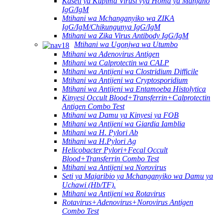
Kaseti ya Kupima Virusi vya Homa ya Manjano
IgG/IgM
Mtihani wa Mchanganyiko wa ZIKA
IgG/IgM/Chikungunya IgG/IgM
Mtihani wa Zika Virus Antibody IgG/IgM
Mtihani wa Ugonjwa wa Utumbo
Mtihani wa Adenovirus Antigen
Mtihani wa Calprotectin wa CALP
Mtihani wa Antijeni wa Clostridium Difficile
Mtihani wa Antijeni wa Cryptosporidium
Mtihani wa Antijeni wa Entamoeba Histolytica
Kinyesi Occult Blood+Transferrin+Calprotectin
Antigen Combo Test
Mtihani wa Damu ya Kinyesi ya FOB
Mtihani wa Antijeni wa Giardia Iamblia
Mtihani wa H. Pylori Ab
Mtihani wa H.Pylori Ag
Helicobacter Pylori+Fecal Occult
Blood+Transferrin Combo Test
Mtihani wa Antijeni wa Norovirus
Seti ya Majaribio ya Mchanganyiko wa Damu ya
Uchawi (Hb/TF).
Mtihani wa Antijeni wa Rotavirus
Rotavirus+Adenovirus+Norovirus Antigen
Combo Test