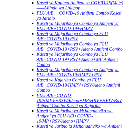
Kaseti ya Kupima Antijeni ya COVID-19(Mate)
——Mtindo wa Lollipop
FLU A/B + COVID-19 Antijeni Combo Kaseti
ya Jaribio
Kaseti ya Majaribio ya Combo ya Antijeni ya
FLU A/B+COVID-19+HMPV
Kaseti ya Majaribio ya Combo ya FLU
A/B+COVID-19+RSV
Kaseti ya Majaribio ya Combo ya FLU
A/B+COVID-19+RSV+Adeno Antijeni Combo
Kaseti ya Majaribio ya Combo ya FLU
A/B+COVID-19+RSV+Adeno+MP Antijeni
Combo
Kaseti ya Majaribio ya Combo ya Antijeni ya
FLU A/B+COVID-19/HMPV+RSV
Kaseti ya Kujaribu Combo ya FLU
A/B+COVID-19/HMPV+RSV/Adeno Antijeni
Combo
FLU A/B+COVID-
19/HMPV+RSV/Adeno+MP/HRV+HPIV/BoV
Antijeni Combo Kaseti ya Kujaribu
Kaseti ya Majaribio ya Mchanganyiko wa
Antijeni ya FLU A/B+COVID-
19/MP+RSV/Adeno+HMPV
Kaseti ya Jaribio la Mchanganyiko wa Antijeni