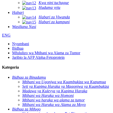
Kwa nini tuchague
Huduma yetu
Habari
Habari za Viwanda
Habari za kampuni
Wasiliana Nasi
ENG
Nyumbani
Bidhaa
Mfululizo wa Mtihani wa Alama za Tumor
Jaribio la AFP Alpha-Fetoprotein
Kategoria
Bidhaa za Binadamu
Mtihani wa Ugonjwa wa Kuambukiza wa Kupumua
Seti ya Kupima Haraka ya Magonjwa ya Kuambukiza
Madawa ya Kulevya ya Kupima Haraka
Mtihani wa Haraka wa Homoni
Mtihani wa haraka wa alama za tumor
Mtihani wa Haraka wa Alama za Moyo
Bidhaa za Mifugo