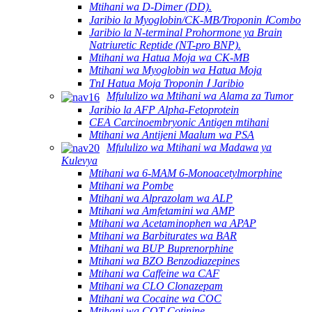
Mtihani wa D-Dimer (DD).
Jaribio la Myoglobin/CK-MB/Troponin ⅠCombo
Jaribio la N-terminal Prohormone ya Brain
Natriuretic Reptide (NT-pro BNP).
Mtihani wa Hatua Moja wa CK-MB
Mtihani wa Myoglobin wa Hatua Moja
TnI Hatua Moja Troponin Ⅰ Jaribio
Mfululizo wa Mtihani wa Alama za Tumor
Jaribio la AFP Alpha-Fetoprotein
CEA Carcinoembryonic Antigen mtihani
Mtihani wa Antijeni Maalum wa PSA
Mfululizo wa Mtihani wa Madawa ya
Kulevya
Mtihani wa 6-MAM 6-Monoacetylmorphine
Mtihani wa Pombe
Mtihani wa Alprazolam wa ALP
Mtihani wa Amfetamini wa AMP
Mtihani wa Acetaminophen wa APAP
Mtihani wa Barbiturates wa BAR
Mtihani wa BUP Buprenorphine
Mtihani wa BZO Benzodiazepines
Mtihani wa Caffeine wa CAF
Mtihani wa CLO Clonazepam
Mtihani wa Cocaine wa COC
Mtihani wa COT Cotinine