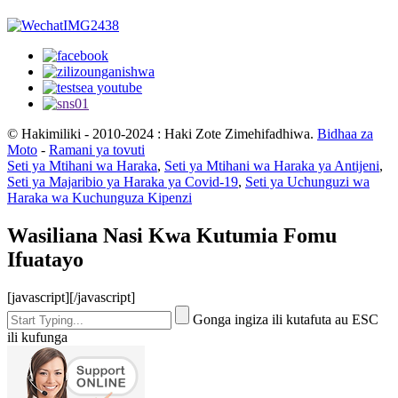
© Hakimiliki - 2010-2024 : Haki Zote Zimehifadhiwa.
Bidhaa za
Moto
-
Ramani ya tovuti
Seti ya Mtihani wa Haraka
,
Seti ya Mtihani wa Haraka ya Antijeni
,
Seti ya Majaribio ya Haraka ya Covid-19
,
Seti ya Uchunguzi wa
Haraka wa Kuchunguza Kipenzi
Wasiliana Nasi Kwa Kutumia Fomu
Ifuatayo
[javascript]
[/javascript]
Gonga ingiza ili kutafuta au ESC
ili kufunga