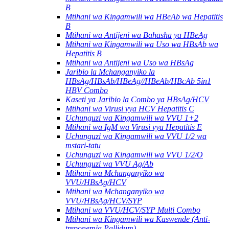
B
Mtihani wa Kingamwili wa HBeAb wa Hepatitis
B
Mtihani wa Antijeni wa Bahasha ya HBeAg
Mtihani wa Kingamwili wa Uso wa HBsAb wa
Hepatitis B
Mtihani wa Antijeni wa Uso wa HBsAg
Jaribio la Mchanganyiko la
HBsAg/HBsAb/HBeAg//HBeAb/HBcAb 5in1
HBV Combo
Kaseti ya Jaribio la Combo ya HBsAg/HCV
Mtihani wa Virusi vya HCV Hepatitis C
Uchunguzi wa Kingamwili wa VVU 1+2
Mtihani wa IgM wa Virusi vya Hepatitis E
Uchunguzi wa Kingamwili wa VVU 1/2 wa
mstari-tatu
Uchunguzi wa Kingamwili wa VVU 1/2/O
Uchunguzi wa VVU Ag/Ab
Mtihani wa Mchanganyiko wa
VVU/HBsAg/HCV
Mtihani wa Mchanganyiko wa
VVU/HBsAg/HCV/SYP
Mtihani wa VVU/HCV/SYP Multi Combo
Mtihani wa Kingamwili wa Kaswende (Anti-
treponemia Pallidum).