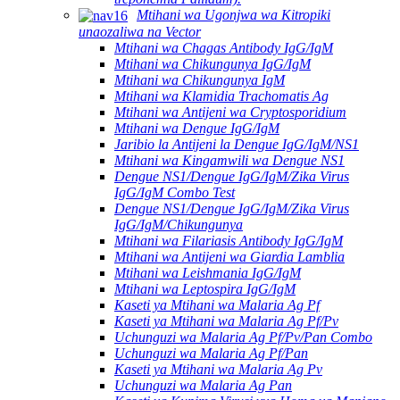
Mtihani wa Ugonjwa wa Kitropiki
unaozaliwa na Vector
Mtihani wa Chagas Antibody IgG/IgM
Mtihani wa Chikungunya IgG/IgM
Mtihani wa Chikungunya IgM
Mtihani wa Klamidia Trachomatis Ag
Mtihani wa Antijeni wa Cryptosporidium
Mtihani wa Dengue IgG/IgM
Jaribio la Antijeni la Dengue IgG/IgM/NS1
Mtihani wa Kingamwili wa Dengue NS1
Dengue NS1/Dengue IgG/IgM/Zika Virus
IgG/IgM Combo Test
Dengue NS1/Dengue IgG/IgM/Zika Virus
IgG/IgM/Chikungunya
Mtihani wa Filariasis Antibody IgG/IgM
Mtihani wa Antijeni wa Giardia Lamblia
Mtihani wa Leishmania IgG/IgM
Mtihani wa Leptospira IgG/IgM
Kaseti ya Mtihani wa Malaria Ag Pf
Kaseti ya Mtihani wa Malaria Ag Pf/Pv
Uchunguzi wa Malaria Ag Pf/Pv/Pan Combo
Uchunguzi wa Malaria Ag Pf/Pan
Kaseti ya Mtihani wa Malaria Ag Pv
Uchunguzi wa Malaria Ag Pan