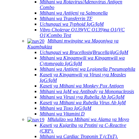
Mtihani wa Rotavirus/Adenovirus Antigen
Combo
Mtihani wa Antijeni ya Salmonella
Mtihani wa Transferrin TF
Uchunguzi wa Typhoid IgG/IgM
Vibro Cholerae O139(VC O139)na O1(VC
O1)Combo Test
Mtihani mwingine wa Magonjwa ya
Kuambukiza
Uchunguzi wa Brucellosis(Brucella)IgG/IgM
Mtihani wa Kingamwili wa Kingamwili wa
Cytomegalo IgG/IgM
Mtihani wa Antijeni wa Legionella Pneumophila
Kaseti ya Kingamwili ya Virusi vya Measles
IgG/IgM
Kaseti ya Mtihani wa Monkey Pox Antigen
Mtihani wa IgM wa Antibody ya Mononucleosis
Mtihani wa Virusi vya Rubella Ab IgG/IgM
Kaseti ya Mtihani wa Rubella Virus Ab IgM
Mtihani wa Toxo IgG/IgM
Mtihani wa Vitamini D
Mfululizo wa Mtihani wa Alama ya Moyo
Kaseti ya Kujaribu ya Protini ya C-Reactive
(CRP).
Mtihani wa Cardiac Troponin T (cTnT).