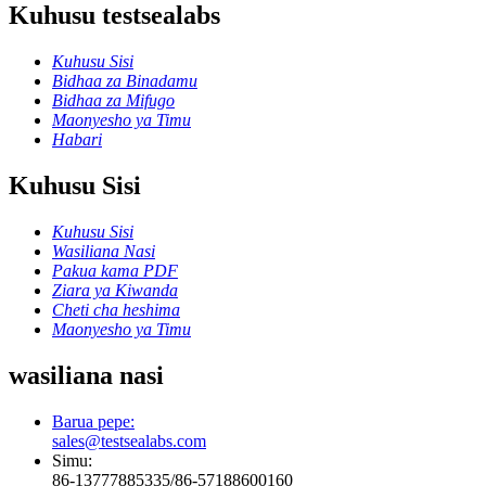
Kuhusu testsealabs
Kuhusu Sisi
Bidhaa za Binadamu
Bidhaa za Mifugo
Maonyesho ya Timu
Habari
Kuhusu Sisi
Kuhusu Sisi
Wasiliana Nasi
Pakua kama PDF
Ziara ya Kiwanda
Cheti cha heshima
Maonyesho ya Timu
wasiliana nasi
Barua pepe:
sales@testsealabs.com
Simu:
86-13777885335/86-57188600160