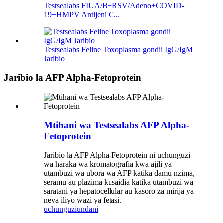
Testsealabs FIUA/B+RSV/Adeno+COVID-
19+HMPV Antijeni C...
Testsealabs Feline Toxoplasma gondii IgG/IgM
Jaribio
Jaribio la AFP Alpha-Fetoprotein
Mtihani wa Testsealabs AFP Alpha-
Fetoprotein
Jaribio la AFP Alpha-Fetoprotein ni uchunguzi
wa haraka wa kromatografia kwa ajili ya
utambuzi wa ubora wa AFP katika damu nzima,
seramu au plazima kusaidia katika utambuzi wa
saratani ya hepatocellular au kasoro za mirija ya
neva iliyo wazi ya fetasi.
uchunguzi
undani