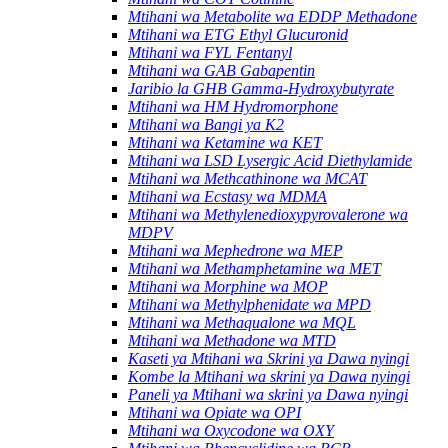
Mtihani wa Metabolite wa EDDP Methadone
Mtihani wa ETG Ethyl Glucuronid
Mtihani wa FYL Fentanyl
Mtihani wa GAB Gabapentin
Jaribio la GHB Gamma-Hydroxybutyrate
Mtihani wa HM Hydromorphone
Mtihani wa Bangi ya K2
Mtihani wa Ketamine wa KET
Mtihani wa LSD Lysergic Acid Diethylamide
Mtihani wa Methcathinone wa MCAT
Mtihani wa Ecstasy wa MDMA
Mtihani wa Methylenedioxypyrovalerone wa
MDPV
Mtihani wa Mephedrone wa MEP
Mtihani wa Methamphetamine wa MET
Mtihani wa Morphine wa MOP
Mtihani wa Methylphenidate wa MPD
Mtihani wa Methaqualone wa MQL
Mtihani wa Methadone wa MTD
Kaseti ya Mtihani wa Skrini ya Dawa nyingi
Kombe la Mtihani wa skrini ya Dawa nyingi
Paneli ya Mtihani wa skrini ya Dawa nyingi
Mtihani wa Opiate wa OPI
Mtihani wa Oxycodone wa OXY