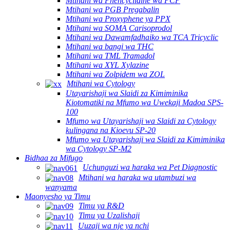
Mtihani wa Phencyclidine wa PCP
Mtihani wa PGB Pregabalin
Mtihani wa Proxyphene ya PPX
Mtihani wa SOMA Carisoprodol
Mtihani wa Dawamfadhaiko wa TCA Tricyclic
Mtihani wa bangi wa THC
Mtihani wa TML Tramadol
Mtihani wa XYL Xylazine
Mtihani wa Zolpidem wa ZOL
Mtihani wa Cytology
Utayarishaji wa Slaidi za Kimiminika
Kiotomatiki na Mfumo wa Uwekaji Madoa SPS-
100
Mfumo wa Utayarishaji wa Slaidi za Cytology
kulingana na Kioevu SP-20
Mfumo wa Utayarishaji wa Slaidi za Kimiminika
wa Cytology SP-M2
Bidhaa za Mifugo
Uchunguzi wa haraka wa Pet Diagnostic
Mtihani wa haraka wa utambuzi wa
wanyama
Maonyesho ya Timu
Timu ya R&D
Timu ya Uzalishaji
Uuzaji wa nje ya nchi