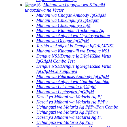
Mtihani wa Ugonjwa wa Kitropiki
unaozaliwa na Vector
Mtihani wa Chagas Antibody IgG/IgM
Mtihani wa Chikungunya IgG/IgM
Mtihani wa Chikungunya IgM
Mtihani wa Klamidia Trachomatis Ag
Mtihani wa Antijeni wa Cryptosporidium
Mtihani wa Dengue IgG/IgM
Jaribio la Antijeni la Dengue IgG/IgM/NS1
Mtihani wa Kingamwili wa Dengue NS1
Dengue NS1/Dengue IgG/IgM/Zika Virus
IgG/IgM Combo Test
Dengue NS1/Dengue IgG/IgM/Zika Virus
IgG/IgM/Chikungunya
Mtihani wa Filariasis Antibody IgG/IgM
Mtihani wa Antijeni wa Giardia Lamblia
Mtihani wa Leishmania IgG/IgM
Mtihani wa Leptospira IgG/IgM
Kaseti ya Mtihani wa Malaria Ag Pf
Kaseti ya Mtihani wa Malaria Ag Pf/Pv
Uchunguzi wa Malaria Ag Pf/Pv/Pan Combo
Uchunguzi wa Malaria Ag Pf/Pan
Kaseti ya Mtihani wa Malaria Ag Pv
Uchunguzi wa Malaria Ag Pan