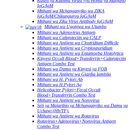
Kaseti ya Kupima Virusi vya Homa ya Manjano
IgG/IgM
Mtihani wa Mchanganyiko wa ZIKA
IgG/IgM/Chikungunya IgG/IgM
Mtihani wa Zika Virus Antibody IgG/IgM
Mtihani wa Ugonjwa wa Utumbo
Mtihani wa Adenovirus Antigen
Mtihani wa Calprotectin wa CALP
Mtihani wa Antijeni wa Clostridium Difficile
Mtihani wa Antijeni wa Cryptosporidium
Mtihani wa Antijeni wa Entamoeba Histolytica
Kinyesi Occult Blood+Transferrin+Calprotectin
Antigen Combo Test
Mtihani wa Damu ya Kinyesi ya FOB
Mtihani wa Antijeni wa Giardia Iamblia
Mtihani wa H. Pylori Ab
Mtihani wa H.Pylori Ag
Helicobacter Pylori+Fecal Occult
Blood+Transferrin Combo Test
Mtihani wa Antijeni wa Norovirus
Seti ya Majaribio ya Mchanganyiko wa Damu ya
Uchawi (Hb/TF).
Mtihani wa Antijeni wa Rotavirus
Rotavirus+Adenovirus+Norovirus Antigen
Combo Test