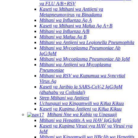
ya FLU A/B+RSV
Kaseti ya Mtihani wa Antijeni ya
Metapneumovirus ya Binadamu
Mtihani wa Influenza Ag A
Kaseti ya Mtihani wa Mafua Ag A+B
Mtihani wa Influenza A/B
Mtihani wa Mafua Ag B
Mtihani wa Antijeni wa Legionella Pneumophila
Mtihani wa Mycoplasma Pneumoniae Ab
IgG/IgM
Mtihani wa Mycoplasma Pneumoniae Ab IgM
Mtihani wa Antijeni wa Mycoplasma
Pneumoniae
Mtihani wa RSV wa Kupumua wa Syncytial
Virus Ag
Kaseti ya Jaribio la SARS-CoV-2 IgG/IgM
(dhahabu ya Colloidal)
Strep Mtihani wa Antijeni
Uchunguzi wa Kingamwili wa Kifua Kikuu
Kaseti ya Kupima Antijeni ya Kifua Kikuu
Mtihani Nne wa Kabla ya Upasuaji
Mtihani wa Hepatitis A wa HAV IgG/IgM
Kaseti ya Kupima Virusi vya HAV ya Virusi vya
IgM
Mtihani wa Kingamwili wa HBcAb wa Hepatitis