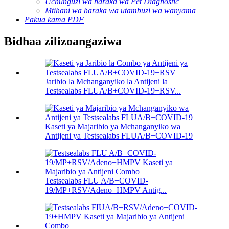
Uchunguzi wa haraka wa Pet Diagnostic
Mtihani wa haraka wa utambuzi wa wanyama
Pakua kama PDF
Bidhaa zilizoangaziwa
Jaribio la Mchanganyiko la Antijeni la
Testsealabs FLUA/B+COVID-19+RSV...
Kaseti ya Majaribio ya Mchanganyiko wa
Antijeni ya Testsealabs FLUA/B+COVID-19
Testsealabs FLU A/B+COVID-
19/MP+RSV/Adeno+HMPV Antig...