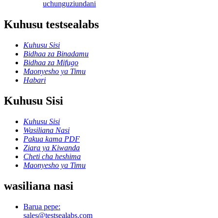
uchunguzi
undani
Kuhusu testsealabs
Kuhusu Sisi
Bidhaa za Binadamu
Bidhaa za Mifugo
Maonyesho ya Timu
Habari
Kuhusu Sisi
Kuhusu Sisi
Wasiliana Nasi
Pakua kama PDF
Ziara ya Kiwanda
Cheti cha heshima
Maonyesho ya Timu
wasiliana nasi
Barua pepe:
sales@testsealabs.com