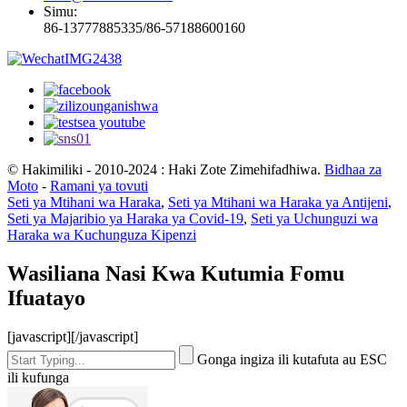
Simu:
86-13777885335/86-57188600160
© Hakimiliki - 2010-2024 : Haki Zote Zimehifadhiwa.
Bidhaa za
Moto
-
Ramani ya tovuti
Seti ya Mtihani wa Haraka
,
Seti ya Mtihani wa Haraka ya Antijeni
,
Seti ya Majaribio ya Haraka ya Covid-19
,
Seti ya Uchunguzi wa
Haraka wa Kuchunguza Kipenzi
Wasiliana Nasi Kwa Kutumia Fomu
Ifuatayo
[javascript]
[/javascript]
Gonga ingiza ili kutafuta au ESC
ili kufunga