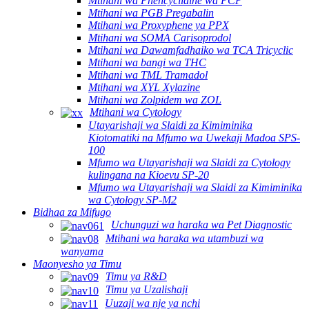
Mtihani wa Phencyclidine wa PCP
Mtihani wa PGB Pregabalin
Mtihani wa Proxyphene ya PPX
Mtihani wa SOMA Carisoprodol
Mtihani wa Dawamfadhaiko wa TCA Tricyclic
Mtihani wa bangi wa THC
Mtihani wa TML Tramadol
Mtihani wa XYL Xylazine
Mtihani wa Zolpidem wa ZOL
Mtihani wa Cytology
Utayarishaji wa Slaidi za Kimiminika
Kiotomatiki na Mfumo wa Uwekaji Madoa SPS-
100
Mfumo wa Utayarishaji wa Slaidi za Cytology
kulingana na Kioevu SP-20
Mfumo wa Utayarishaji wa Slaidi za Kimiminika
wa Cytology SP-M2
Bidhaa za Mifugo
Uchunguzi wa haraka wa Pet Diagnostic
Mtihani wa haraka wa utambuzi wa
wanyama
Maonyesho ya Timu
Timu ya R&D
Timu ya Uzalishaji
Uuzaji wa nje ya nchi