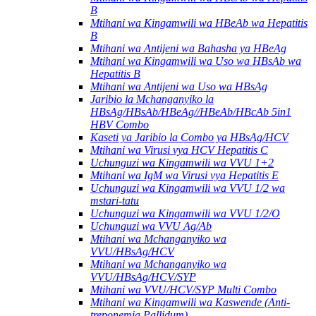
B
Mtihani wa Kingamwili wa HBeAb wa Hepatitis
B
Mtihani wa Antijeni wa Bahasha ya HBeAg
Mtihani wa Kingamwili wa Uso wa HBsAb wa
Hepatitis B
Mtihani wa Antijeni wa Uso wa HBsAg
Jaribio la Mchanganyiko la
HBsAg/HBsAb/HBeAg//HBeAb/HBcAb 5in1
HBV Combo
Kaseti ya Jaribio la Combo ya HBsAg/HCV
Mtihani wa Virusi vya HCV Hepatitis C
Uchunguzi wa Kingamwili wa VVU 1+2
Mtihani wa IgM wa Virusi vya Hepatitis E
Uchunguzi wa Kingamwili wa VVU 1/2 wa
mstari-tatu
Uchunguzi wa Kingamwili wa VVU 1/2/O
Uchunguzi wa VVU Ag/Ab
Mtihani wa Mchanganyiko wa
VVU/HBsAg/HCV
Mtihani wa Mchanganyiko wa
VVU/HBsAg/HCV/SYP
Mtihani wa VVU/HCV/SYP Multi Combo
Mtihani wa Kingamwili wa Kaswende (Anti-
treponemia Pallidum).