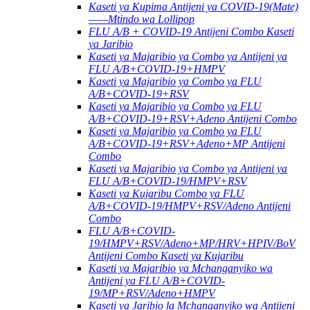
Kaseti ya Kupima Antijeni ya COVID-19(Mate)
——Mtindo wa Lollipop
FLU A/B + COVID-19 Antijeni Combo Kaseti
ya Jaribio
Kaseti ya Majaribio ya Combo ya Antijeni ya
FLU A/B+COVID-19+HMPV
Kaseti ya Majaribio ya Combo ya FLU
A/B+COVID-19+RSV
Kaseti ya Majaribio ya Combo ya FLU
A/B+COVID-19+RSV+Adeno Antijeni Combo
Kaseti ya Majaribio ya Combo ya FLU
A/B+COVID-19+RSV+Adeno+MP Antijeni
Combo
Kaseti ya Majaribio ya Combo ya Antijeni ya
FLU A/B+COVID-19/HMPV+RSV
Kaseti ya Kujaribu Combo ya FLU
A/B+COVID-19/HMPV+RSV/Adeno Antijeni
Combo
FLU A/B+COVID-
19/HMPV+RSV/Adeno+MP/HRV+HPIV/BoV
Antijeni Combo Kaseti ya Kujaribu
Kaseti ya Majaribio ya Mchanganyiko wa
Antijeni ya FLU A/B+COVID-
19/MP+RSV/Adeno+HMPV
Kaseti ya Jaribio la Mchanganyiko wa Antijeni