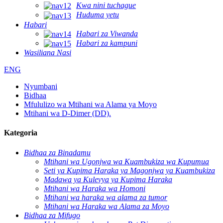
Kwa nini tuchague
Huduma yetu
Habari
Habari za Viwanda
Habari za kampuni
Wasiliana Nasi
ENG
Nyumbani
Bidhaa
Mfululizo wa Mtihani wa Alama ya Moyo
Mtihani wa D-Dimer (DD).
Kategoria
Bidhaa za Binadamu
Mtihani wa Ugonjwa wa Kuambukiza wa Kupumua
Seti ya Kupima Haraka ya Magonjwa ya Kuambukiza
Madawa ya Kulevya ya Kupima Haraka
Mtihani wa Haraka wa Homoni
Mtihani wa haraka wa alama za tumor
Mtihani wa Haraka wa Alama za Moyo
Bidhaa za Mifugo