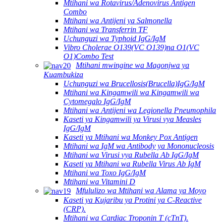
Mtihani wa Rotavirus/Adenovirus Antigen
Combo
Mtihani wa Antijeni ya Salmonella
Mtihani wa Transferrin TF
Uchunguzi wa Typhoid IgG/IgM
Vibro Cholerae O139(VC O139)na O1(VC
O1)Combo Test
Mtihani mwingine wa Magonjwa ya
Kuambukiza
Uchunguzi wa Brucellosis(Brucella)IgG/IgM
Mtihani wa Kingamwili wa Kingamwili wa
Cytomegalo IgG/IgM
Mtihani wa Antijeni wa Legionella Pneumophila
Kaseti ya Kingamwili ya Virusi vya Measles
IgG/IgM
Kaseti ya Mtihani wa Monkey Pox Antigen
Mtihani wa IgM wa Antibody ya Mononucleosis
Mtihani wa Virusi vya Rubella Ab IgG/IgM
Kaseti ya Mtihani wa Rubella Virus Ab IgM
Mtihani wa Toxo IgG/IgM
Mtihani wa Vitamini D
Mfululizo wa Mtihani wa Alama ya Moyo
Kaseti ya Kujaribu ya Protini ya C-Reactive
(CRP).
Mtihani wa Cardiac Troponin T (cTnT).