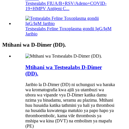
Testsealabs FIUA/B+RSV/Adeno+COVID-
19+HMPV Antijeni C...
Testsealabs Feline Toxoplasma gondii IgG/IgM
Jaribio
Mtihani wa D-Dimer (DD).
Mtihani wa Testsealabs D-Dimer
(DD).
Jaribio la D-Dimer (DD) ni uchunguzi wa haraka
wa kromatografia kwa ajili ya utambuzi wa
ubora wa vipande vya D-Dimer katika damu
nzima ya binadamu, seramu au plazima. Mtihani
huu husaidia katika tathmini ya hali ya thrombosi
na husaidia kuwatenga matukio ya papo hapo ya
thromboembolic, kama vile thrombosis ya
mshipa wa kina (DVT) na embolism ya mapafu
(PE)