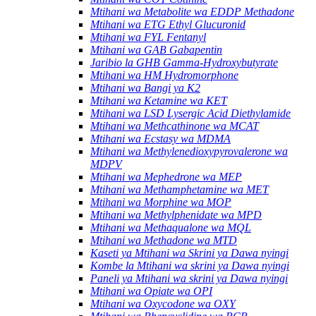
Mtihani wa Metabolite wa EDDP Methadone
Mtihani wa ETG Ethyl Glucuronid
Mtihani wa FYL Fentanyl
Mtihani wa GAB Gabapentin
Jaribio la GHB Gamma-Hydroxybutyrate
Mtihani wa HM Hydromorphone
Mtihani wa Bangi ya K2
Mtihani wa Ketamine wa KET
Mtihani wa LSD Lysergic Acid Diethylamide
Mtihani wa Methcathinone wa MCAT
Mtihani wa Ecstasy wa MDMA
Mtihani wa Methylenedioxypyrovalerone wa
MDPV
Mtihani wa Mephedrone wa MEP
Mtihani wa Methamphetamine wa MET
Mtihani wa Morphine wa MOP
Mtihani wa Methylphenidate wa MPD
Mtihani wa Methaqualone wa MQL
Mtihani wa Methadone wa MTD
Kaseti ya Mtihani wa Skrini ya Dawa nyingi
Kombe la Mtihani wa skrini ya Dawa nyingi
Paneli ya Mtihani wa skrini ya Dawa nyingi
Mtihani wa Opiate wa OPI
Mtihani wa Oxycodone wa OXY