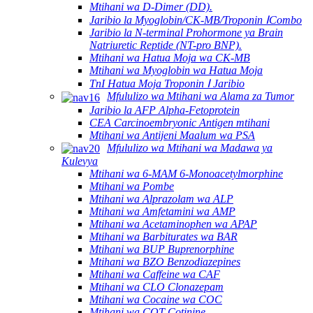
Mtihani wa D-Dimer (DD).
Jaribio la Myoglobin/CK-MB/Troponin ⅠCombo
Jaribio la N-terminal Prohormone ya Brain
Natriuretic Reptide (NT-pro BNP).
Mtihani wa Hatua Moja wa CK-MB
Mtihani wa Myoglobin wa Hatua Moja
TnI Hatua Moja Troponin Ⅰ Jaribio
Mfululizo wa Mtihani wa Alama za Tumor
Jaribio la AFP Alpha-Fetoprotein
CEA Carcinoembryonic Antigen mtihani
Mtihani wa Antijeni Maalum wa PSA
Mfululizo wa Mtihani wa Madawa ya
Kulevya
Mtihani wa 6-MAM 6-Monoacetylmorphine
Mtihani wa Pombe
Mtihani wa Alprazolam wa ALP
Mtihani wa Amfetamini wa AMP
Mtihani wa Acetaminophen wa APAP
Mtihani wa Barbiturates wa BAR
Mtihani wa BUP Buprenorphine
Mtihani wa BZO Benzodiazepines
Mtihani wa Caffeine wa CAF
Mtihani wa CLO Clonazepam
Mtihani wa Cocaine wa COC
Mtihani wa COT Cotinine