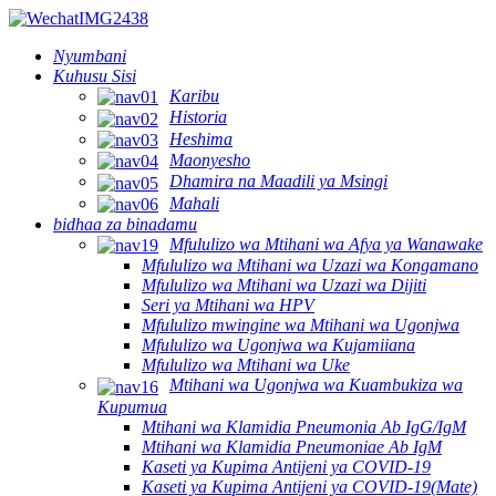
Nyumbani
Kuhusu Sisi
Karibu
Historia
Heshima
Maonyesho
Dhamira na Maadili ya Msingi
Mahali
bidhaa za binadamu
Mfululizo wa Mtihani wa Afya ya Wanawake
Mfululizo wa Mtihani wa Uzazi wa Kongamano
Mfululizo wa Mtihani wa Uzazi wa Dijiti
Seri ya Mtihani wa HPV
Mfululizo mwingine wa Mtihani wa Ugonjwa
Mfululizo wa Ugonjwa wa Kujamiiana
Mfululizo wa Mtihani wa Uke
Mtihani wa Ugonjwa wa Kuambukiza wa
Kupumua
Mtihani wa Klamidia Pneumonia Ab IgG/IgM
Mtihani wa Klamidia Pneumoniae Ab IgM
Kaseti ya Kupima Antijeni ya COVID-19
Kaseti ya Kupima Antijeni ya COVID-19(Mate)