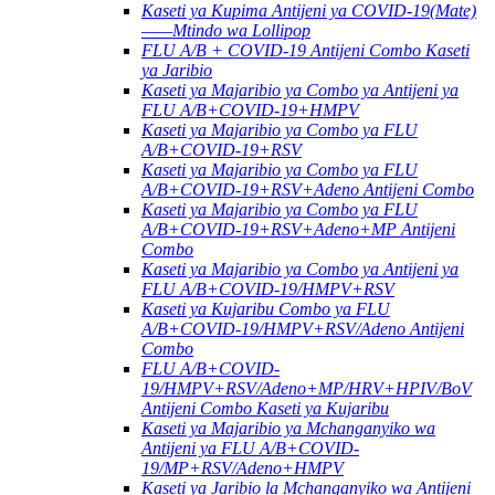
Kaseti ya Kupima Antijeni ya COVID-19(Mate)
——Mtindo wa Lollipop
FLU A/B + COVID-19 Antijeni Combo Kaseti
ya Jaribio
Kaseti ya Majaribio ya Combo ya Antijeni ya
FLU A/B+COVID-19+HMPV
Kaseti ya Majaribio ya Combo ya FLU
A/B+COVID-19+RSV
Kaseti ya Majaribio ya Combo ya FLU
A/B+COVID-19+RSV+Adeno Antijeni Combo
Kaseti ya Majaribio ya Combo ya FLU
A/B+COVID-19+RSV+Adeno+MP Antijeni
Combo
Kaseti ya Majaribio ya Combo ya Antijeni ya
FLU A/B+COVID-19/HMPV+RSV
Kaseti ya Kujaribu Combo ya FLU
A/B+COVID-19/HMPV+RSV/Adeno Antijeni
Combo
FLU A/B+COVID-
19/HMPV+RSV/Adeno+MP/HRV+HPIV/BoV
Antijeni Combo Kaseti ya Kujaribu
Kaseti ya Majaribio ya Mchanganyiko wa
Antijeni ya FLU A/B+COVID-
19/MP+RSV/Adeno+HMPV
Kaseti ya Jaribio la Mchanganyiko wa Antijeni