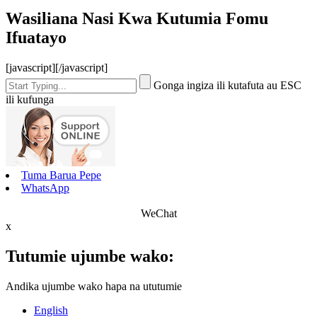
Wasiliana Nasi Kwa Kutumia Fomu
Ifuatayo
[javascript]
[/javascript]
Gonga ingiza ili kutafuta au ESC
ili kufunga
Tuma Barua Pepe
WhatsApp
WeChat
x
Tutumie ujumbe wako:
Andika ujumbe wako hapa na ututumie
English