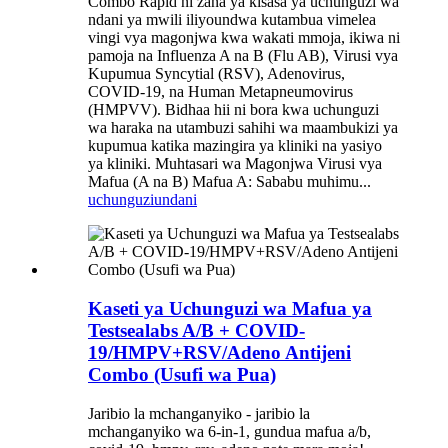
Combo Rapid ni zana ya kisasa ya uchunguzi wa
ndani ya mwili iliyoundwa kutambua vimelea
vingi vya magonjwa kwa wakati mmoja, ikiwa ni
pamoja na Influenza A na B (Flu AB), Virusi vya
Kupumua Syncytial (RSV), Adenovirus,
COVID-19, na Human Metapneumovirus
(HMPVV). Bidhaa hii ni bora kwa uchunguzi
wa haraka na utambuzi sahihi wa maambukizi ya
kupumua katika mazingira ya kliniki na yasiyo
ya kliniki. Muhtasari wa Magonjwa Virusi vya
Mafua (A na B) Mafua A: Sababu muhimu...
uchunguzi
undani
Kaseti ya Uchunguzi wa Mafua ya
Testsealabs A/B + COVID-
19/HMPV+RSV/Adeno Antijeni
Combo (Usufi wa Pua)
Jaribio la mchanganyiko - jaribio la
mchanganyiko wa 6-in-1, gundua mafua a/b,