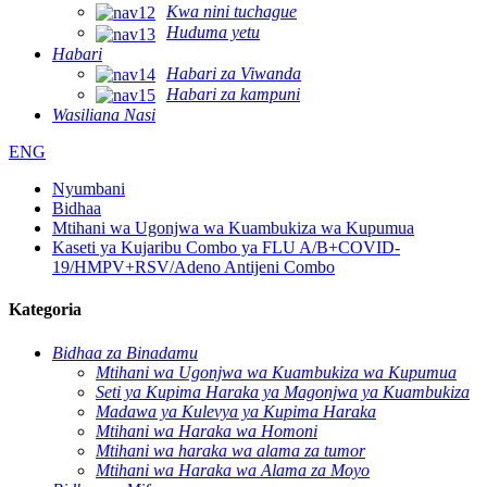
Kwa nini tuchague
Huduma yetu
Habari
Habari za Viwanda
Habari za kampuni
Wasiliana Nasi
ENG
Nyumbani
Bidhaa
Mtihani wa Ugonjwa wa Kuambukiza wa Kupumua
Kaseti ya Kujaribu Combo ya FLU A/B+COVID-
19/HMPV+RSV/Adeno Antijeni Combo
Kategoria
Bidhaa za Binadamu
Mtihani wa Ugonjwa wa Kuambukiza wa Kupumua
Seti ya Kupima Haraka ya Magonjwa ya Kuambukiza
Madawa ya Kulevya ya Kupima Haraka
Mtihani wa Haraka wa Homoni
Mtihani wa haraka wa alama za tumor
Mtihani wa Haraka wa Alama za Moyo