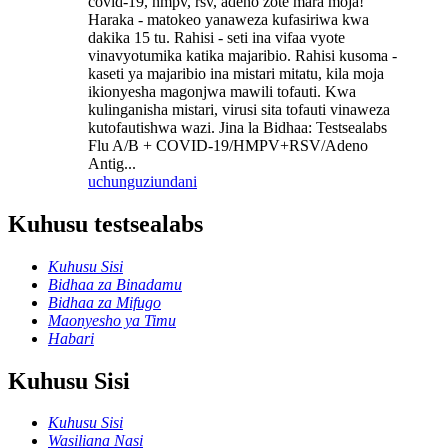
covid-19, hmpv, rsv, adeno zote mara moja!
Haraka - matokeo yanaweza kufasiriwa kwa
dakika 15 tu. Rahisi - seti ina vifaa vyote
vinavyotumika katika majaribio. Rahisi kusoma -
kaseti ya majaribio ina mistari mitatu, kila moja
ikionyesha magonjwa mawili tofauti. Kwa
kulinganisha mistari, virusi sita tofauti vinaweza
kutofautishwa wazi. Jina la Bidhaa: Testsealabs
Flu A/B + COVID-19/HMPV+RSV/Adeno
Antig...
uchunguzi
undani
Kuhusu testsealabs
Kuhusu Sisi
Bidhaa za Binadamu
Bidhaa za Mifugo
Maonyesho ya Timu
Habari
Kuhusu Sisi
Kuhusu Sisi
Wasiliana Nasi