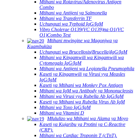
Mtihani wa Rotavirus/Adenovirus Antigen
Combo
Mtihani wa Antijeni ya Salmonella
Mtihani wa Transferrin TF
Uchunguzi wa Typhoid IgG/IgM
Vibro Cholerae O139(VC O139)na O1(VC
O1)Combo Test
Mtihani mwingine wa Magonjwa ya
Kuambukiza
Uchunguzi wa Brucellosis(Brucella)IgG/IgM
Mtihani wa Kingamwili wa Kingamwili wa
Cytomegalo IgG/IgM
Mtihani wa Antijeni wa Legionella Pneumophila
Kaseti ya Kingamwili ya Virusi vya Measles
IgG/IgM
Kaseti ya Mtihani wa Monkey Pox Antigen
Mtihani wa IgM wa Antibody ya Mononucleosis
Mtihani wa Virusi vya Rubella Ab IgG/IgM
Kaseti ya Mtihani wa Rubella Virus Ab IgM
Mtihani wa Toxo IgG/IgM
Mtihani wa Vitamini D
Mfululizo wa Mtihani wa Alama ya Moyo
Kaseti ya Kujaribu ya Protini ya C-Reactive
(CRP).
Mtihani wa Cardiac Troponin T (cTnT).