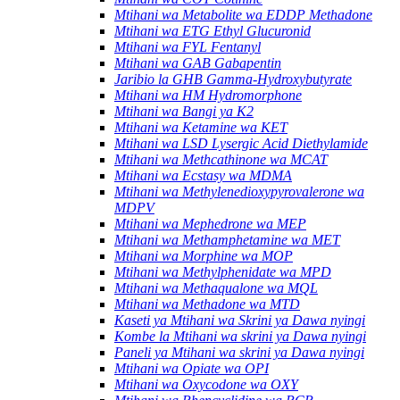
Mtihani wa Metabolite wa EDDP Methadone
Mtihani wa ETG Ethyl Glucuronid
Mtihani wa FYL Fentanyl
Mtihani wa GAB Gabapentin
Jaribio la GHB Gamma-Hydroxybutyrate
Mtihani wa HM Hydromorphone
Mtihani wa Bangi ya K2
Mtihani wa Ketamine wa KET
Mtihani wa LSD Lysergic Acid Diethylamide
Mtihani wa Methcathinone wa MCAT
Mtihani wa Ecstasy wa MDMA
Mtihani wa Methylenedioxypyrovalerone wa
MDPV
Mtihani wa Mephedrone wa MEP
Mtihani wa Methamphetamine wa MET
Mtihani wa Morphine wa MOP
Mtihani wa Methylphenidate wa MPD
Mtihani wa Methaqualone wa MQL
Mtihani wa Methadone wa MTD
Kaseti ya Mtihani wa Skrini ya Dawa nyingi
Kombe la Mtihani wa skrini ya Dawa nyingi
Paneli ya Mtihani wa skrini ya Dawa nyingi
Mtihani wa Opiate wa OPI
Mtihani wa Oxycodone wa OXY