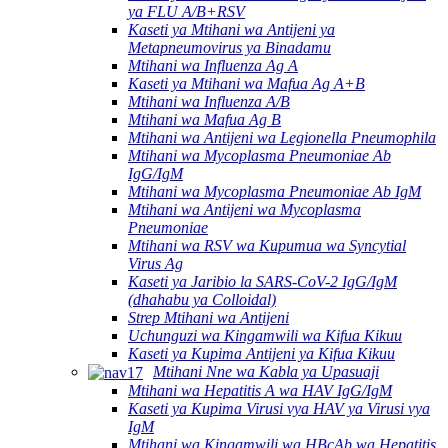
ya FLU A/B+RSV
Kaseti ya Mtihani wa Antijeni ya
Metapneumovirus ya Binadamu
Mtihani wa Influenza Ag A
Kaseti ya Mtihani wa Mafua Ag A+B
Mtihani wa Influenza A/B
Mtihani wa Mafua Ag B
Mtihani wa Antijeni wa Legionella Pneumophila
Mtihani wa Mycoplasma Pneumoniae Ab
IgG/IgM
Mtihani wa Mycoplasma Pneumoniae Ab IgM
Mtihani wa Antijeni wa Mycoplasma
Pneumoniae
Mtihani wa RSV wa Kupumua wa Syncytial
Virus Ag
Kaseti ya Jaribio la SARS-CoV-2 IgG/IgM
(dhahabu ya Colloidal)
Strep Mtihani wa Antijeni
Uchunguzi wa Kingamwili wa Kifua Kikuu
Kaseti ya Kupima Antijeni ya Kifua Kikuu
Mtihani Nne wa Kabla ya Upasuaji
Mtihani wa Hepatitis A wa HAV IgG/IgM
Kaseti ya Kupima Virusi vya HAV ya Virusi vya
IgM
Mtihani wa Kingamwili wa HBcAb wa Hepatitis