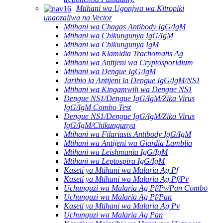
Mtihani wa Ugonjwa wa Kitropiki
unaozaliwa na Vector
Mtihani wa Chagas Antibody IgG/IgM
Mtihani wa Chikungunya IgG/IgM
Mtihani wa Chikungunya IgM
Mtihani wa Klamidia Trachomatis Ag
Mtihani wa Antijeni wa Cryptosporidium
Mtihani wa Dengue IgG/IgM
Jaribio la Antijeni la Dengue IgG/IgM/NS1
Mtihani wa Kingamwili wa Dengue NS1
Dengue NS1/Dengue IgG/IgM/Zika Virus
IgG/IgM Combo Test
Dengue NS1/Dengue IgG/IgM/Zika Virus
IgG/IgM/Chikungunya
Mtihani wa Filariasis Antibody IgG/IgM
Mtihani wa Antijeni wa Giardia Lamblia
Mtihani wa Leishmania IgG/IgM
Mtihani wa Leptospira IgG/IgM
Kaseti ya Mtihani wa Malaria Ag Pf
Kaseti ya Mtihani wa Malaria Ag Pf/Pv
Uchunguzi wa Malaria Ag Pf/Pv/Pan Combo
Uchunguzi wa Malaria Ag Pf/Pan
Kaseti ya Mtihani wa Malaria Ag Pv
Uchunguzi wa Malaria Ag Pan