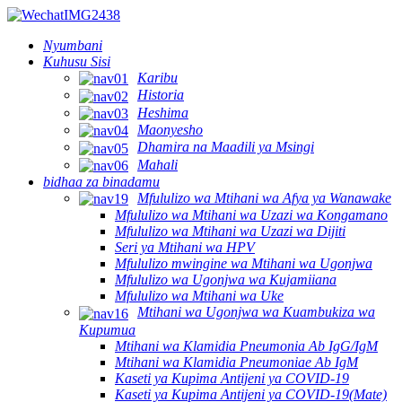
Nyumbani
Kuhusu Sisi
Karibu
Historia
Heshima
Maonyesho
Dhamira na Maadili ya Msingi
Mahali
bidhaa za binadamu
Mfululizo wa Mtihani wa Afya ya Wanawake
Mfululizo wa Mtihani wa Uzazi wa Kongamano
Mfululizo wa Mtihani wa Uzazi wa Dijiti
Seri ya Mtihani wa HPV
Mfululizo mwingine wa Mtihani wa Ugonjwa
Mfululizo wa Ugonjwa wa Kujamiiana
Mfululizo wa Mtihani wa Uke
Mtihani wa Ugonjwa wa Kuambukiza wa
Kupumua
Mtihani wa Klamidia Pneumonia Ab IgG/IgM
Mtihani wa Klamidia Pneumoniae Ab IgM
Kaseti ya Kupima Antijeni ya COVID-19
Kaseti ya Kupima Antijeni ya COVID-19(Mate)