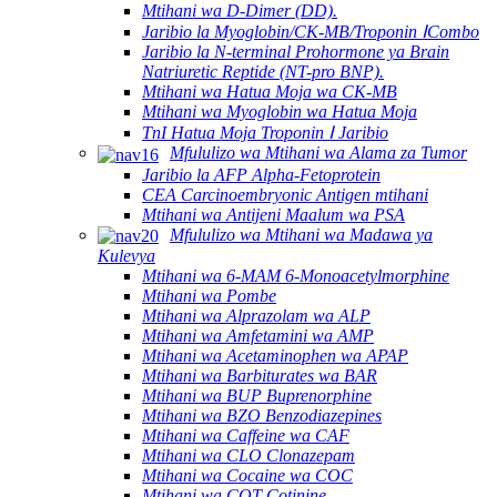
Mtihani wa D-Dimer (DD).
Jaribio la Myoglobin/CK-MB/Troponin ⅠCombo
Jaribio la N-terminal Prohormone ya Brain
Natriuretic Reptide (NT-pro BNP).
Mtihani wa Hatua Moja wa CK-MB
Mtihani wa Myoglobin wa Hatua Moja
TnI Hatua Moja Troponin Ⅰ Jaribio
Mfululizo wa Mtihani wa Alama za Tumor
Jaribio la AFP Alpha-Fetoprotein
CEA Carcinoembryonic Antigen mtihani
Mtihani wa Antijeni Maalum wa PSA
Mfululizo wa Mtihani wa Madawa ya
Kulevya
Mtihani wa 6-MAM 6-Monoacetylmorphine
Mtihani wa Pombe
Mtihani wa Alprazolam wa ALP
Mtihani wa Amfetamini wa AMP
Mtihani wa Acetaminophen wa APAP
Mtihani wa Barbiturates wa BAR
Mtihani wa BUP Buprenorphine
Mtihani wa BZO Benzodiazepines
Mtihani wa Caffeine wa CAF
Mtihani wa CLO Clonazepam
Mtihani wa Cocaine wa COC
Mtihani wa COT Cotinine