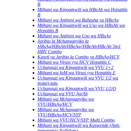
B
Mtihani wa Kingamwili wa HBeAb wa Hepatitis
B
Mtihani wa Antijeni wa Bahasha ya HBeAg
Mtihani wa Kingamwili wa Uso wa HBsAb wa
Hepatitis B
Mtihani wa Antijeni wa Uso wa HBsAg
Jaribio la Mchanganyiko la
HBsAg/HBsAb/HBeAg//HBeAb/HBcAb 5in1
HBV Combo
Kaseti ya Jaribio la Combo ya HBsAg/HCV
Mtihani wa Virusi vya HCV Hepatitis C
Uchunguzi wa Kingamwili wa VVU 1+2
Mtihani wa IgM wa Virusi vya Hepatitis E
Uchunguzi wa Kingamwili wa VVU 1/2 wa
mstari-tatu
Uchunguzi wa Kingamwili wa VVU 1/2/O
Uchunguzi wa VVU Ag/Ab
Mtihani wa Mchanganyiko wa
VVU/HBsAg/HCV
Mtihani wa Mchanganyiko wa
VVU/HBsAg/HCV/SYP
Mtihani wa VVU/HCV/SYP Multi Combo
Mtihani wa Kingamwili wa Kaswende (Anti-
treponemia Pallidum).