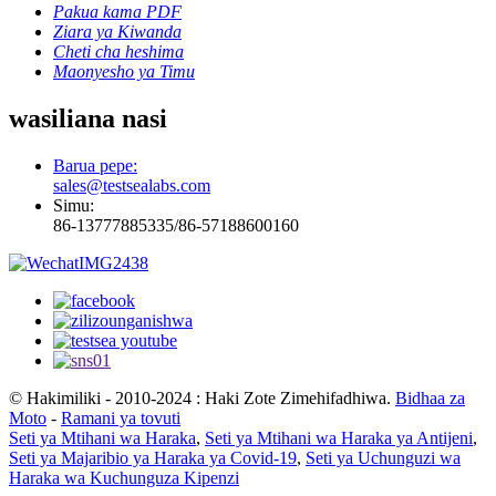
Pakua kama PDF
Ziara ya Kiwanda
Cheti cha heshima
Maonyesho ya Timu
wasiliana nasi
Barua pepe:
sales@testsealabs.com
Simu:
86-13777885335/86-57188600160
© Hakimiliki - 2010-2024 : Haki Zote Zimehifadhiwa.
Bidhaa za
Moto
-
Ramani ya tovuti
Seti ya Mtihani wa Haraka
,
Seti ya Mtihani wa Haraka ya Antijeni
,
Seti ya Majaribio ya Haraka ya Covid-19
,
Seti ya Uchunguzi wa
Haraka wa Kuchunguza Kipenzi