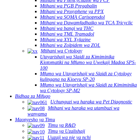
Mtihani wa Phencyclidine wa PCP
Mtihani wa PGB Pregabalin
Mtihani wa Proxyphene ya PPX
Mtihani wa SOMA Carisoprodol
Mtihani wa Dawamfadhaiko wa TCA Tricyclic
Mtihani wa bangi wa THC
Mtihani wa TML Tramadol
Mtihani wa XYL Xylazine
Mtihani wa Zolpidem wa ZOL
Mtihani wa Cytology
Utayarishaji wa Slaidi za Kimiminika
Kiotomatiki na Mfumo wa Uwekaji Madoa SPS-
100
Mfumo wa Utayarishaji wa Slaidi za Cytology
kulingana na Kioevu SP-20
Mfumo wa Utayarishaji wa Slaidi za Kimiminika
wa Cytology SP-M2
Bidhaa za Mifugo
Uchunguzi wa haraka wa Pet Diagnostic
Mtihani wa haraka wa utambuzi wa
wanyama
Maonyesho ya Timu
Timu ya R&D
Timu ya Uzalishaji
Uuzaji wa nje ya nchi