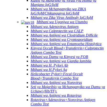
Kaseti ya Majaribio ya Virusi vya Homa ya
Manjano IgG/IgM
Mtihani wa Mchanganyiko wa ZIKA
IgG/IgM/Chikungunya IgG/IgM
Mtihani wa Zika Virus Antibody IgG/IgM
Mtihani wa Ugonjwa wa Utumbo
Mtihani wa Adenovirus Antigen
Mtihani wa Calprotectin wa CALP
Mtihani wa Antijeni wa Clostridium Difficile
Mtihani wa Antijeni wa Cryptosporidium
Mtihani wa Antijeni wa Entamoeba Histolytica
Kinyesi Occult Blood+Transferrin+Calprotectin
Antigen Combo Test
Mtihani wa Damu ya Kinyesi ya FOB
Mtihani wa Antijeni wa Giardia Iamblia
Mtihani wa H. Pylori Ab
Mtihani wa H.Pylori Ag
Helicobacter Pylori+Fecal Occult
Blood+Transferrin Combo Test
Mtihani wa Antijeni wa Norovirus
Seti ya Majaribio ya Mchanganyiko wa Damu ya
Uchawi (Hb/TF).
Mtihani wa Antijeni wa Rotavirus
Rotavirus+Adenovirus+Norovirus Antigen
Combo Test