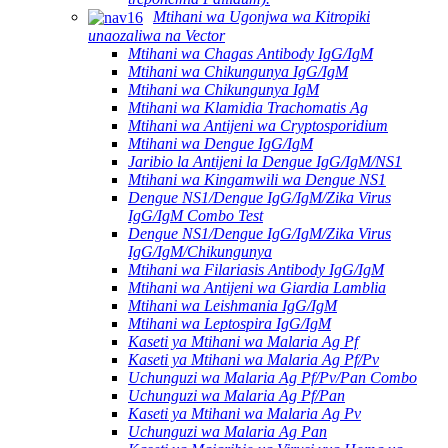
Mtihani wa Ugonjwa wa Kitropiki
unaozaliwa na Vector
Mtihani wa Chagas Antibody IgG/IgM
Mtihani wa Chikungunya IgG/IgM
Mtihani wa Chikungunya IgM
Mtihani wa Klamidia Trachomatis Ag
Mtihani wa Antijeni wa Cryptosporidium
Mtihani wa Dengue IgG/IgM
Jaribio la Antijeni la Dengue IgG/IgM/NS1
Mtihani wa Kingamwili wa Dengue NS1
Dengue NS1/Dengue IgG/IgM/Zika Virus
IgG/IgM Combo Test
Dengue NS1/Dengue IgG/IgM/Zika Virus
IgG/IgM/Chikungunya
Mtihani wa Filariasis Antibody IgG/IgM
Mtihani wa Antijeni wa Giardia Lamblia
Mtihani wa Leishmania IgG/IgM
Mtihani wa Leptospira IgG/IgM
Kaseti ya Mtihani wa Malaria Ag Pf
Kaseti ya Mtihani wa Malaria Ag Pf/Pv
Uchunguzi wa Malaria Ag Pf/Pv/Pan Combo
Uchunguzi wa Malaria Ag Pf/Pan
Kaseti ya Mtihani wa Malaria Ag Pv
Uchunguzi wa Malaria Ag Pan