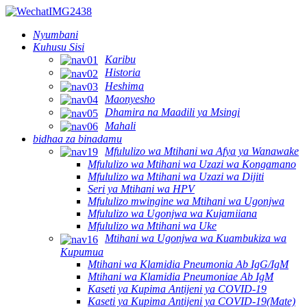
Nyumbani
Kuhusu Sisi
Karibu
Historia
Heshima
Maonyesho
Dhamira na Maadili ya Msingi
Mahali
bidhaa za binadamu
Mfululizo wa Mtihani wa Afya ya Wanawake
Mfululizo wa Mtihani wa Uzazi wa Kongamano
Mfululizo wa Mtihani wa Uzazi wa Dijiti
Seri ya Mtihani wa HPV
Mfululizo mwingine wa Mtihani wa Ugonjwa
Mfululizo wa Ugonjwa wa Kujamiiana
Mfululizo wa Mtihani wa Uke
Mtihani wa Ugonjwa wa Kuambukiza wa
Kupumua
Mtihani wa Klamidia Pneumonia Ab IgG/IgM
Mtihani wa Klamidia Pneumoniae Ab IgM
Kaseti ya Kupima Antijeni ya COVID-19
Kaseti ya Kupima Antijeni ya COVID-19(Mate)