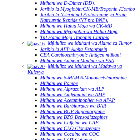
Mtihani wa D-Dimer (DD).
Jaribio la Myoglobin/CK-MB/Troponin ⅠCombo
Jaribio la N-terminal Prohormone ya Brain
Natriuretic Reptide (NT-pro BNP).
Mtihani wa Hatua Moja wa CK-MB
Mtihani wa Myoglobin wa Hatua Moja
TnI Hatua Moja Troponin Ⅰ Jaribio
Mfululizo wa Mtihani wa Alama za Tumor
Jaribio la AFP Alpha-Fetoprotein
CEA Carcinoembryonic Antigen mtihani
Mtihani wa Antijeni Maalum wa PSA
Mfululizo wa Mtihani wa Madawa ya
Kulevya
Mtihani wa 6-MAM 6-Monoacetylmorphine
Mtihani wa Pombe
Mtihani wa Alprazolam wa ALP
Mtihani wa Amfetamini wa AMP
Mtihani wa Acetaminophen wa APAP
Mtihani wa Barbiturates wa BAR
Mtihani wa BUP Buprenorphine
Mtihani wa BZO Benzodiazepines
Mtihani wa Caffeine wa CAF
Mtihani wa CLO Clonazepam
Mtihani wa Cocaine wa COC
Mtihani wa COT Cotinine