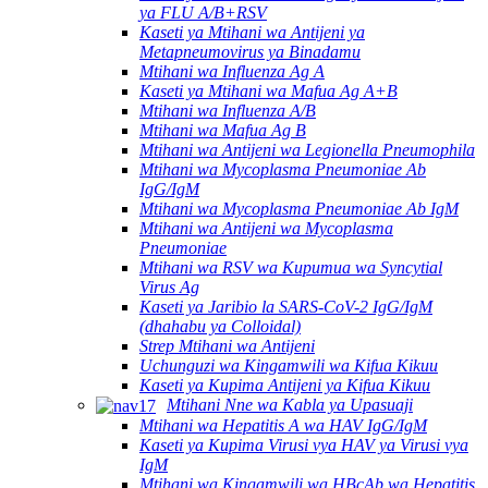
ya FLU A/B+RSV
Kaseti ya Mtihani wa Antijeni ya
Metapneumovirus ya Binadamu
Mtihani wa Influenza Ag A
Kaseti ya Mtihani wa Mafua Ag A+B
Mtihani wa Influenza A/B
Mtihani wa Mafua Ag B
Mtihani wa Antijeni wa Legionella Pneumophila
Mtihani wa Mycoplasma Pneumoniae Ab
IgG/IgM
Mtihani wa Mycoplasma Pneumoniae Ab IgM
Mtihani wa Antijeni wa Mycoplasma
Pneumoniae
Mtihani wa RSV wa Kupumua wa Syncytial
Virus Ag
Kaseti ya Jaribio la SARS-CoV-2 IgG/IgM
(dhahabu ya Colloidal)
Strep Mtihani wa Antijeni
Uchunguzi wa Kingamwili wa Kifua Kikuu
Kaseti ya Kupima Antijeni ya Kifua Kikuu
Mtihani Nne wa Kabla ya Upasuaji
Mtihani wa Hepatitis A wa HAV IgG/IgM
Kaseti ya Kupima Virusi vya HAV ya Virusi vya
IgM
Mtihani wa Kingamwili wa HBcAb wa Hepatitis