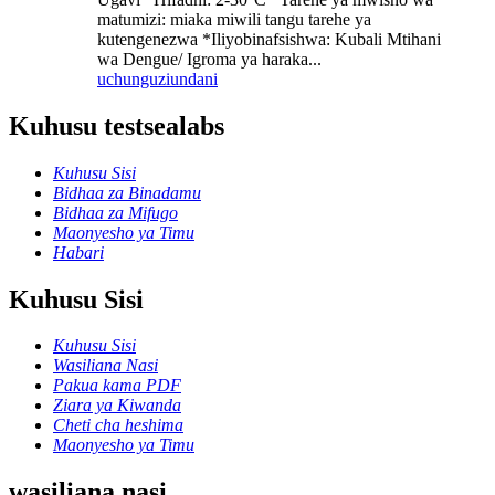
matumizi: miaka miwili tangu tarehe ya
kutengenezwa *Iliyobinafsishwa: Kubali Mtihani
wa Dengue/ Igroma ya haraka...
uchunguzi
undani
Kuhusu testsealabs
Kuhusu Sisi
Bidhaa za Binadamu
Bidhaa za Mifugo
Maonyesho ya Timu
Habari
Kuhusu Sisi
Kuhusu Sisi
Wasiliana Nasi
Pakua kama PDF
Ziara ya Kiwanda
Cheti cha heshima
Maonyesho ya Timu
wasiliana nasi