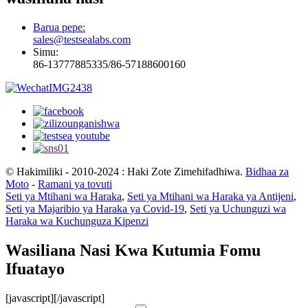
Barua pepe:
sales@testsealabs.com
Simu:
86-13777885335/86-57188600160
© Hakimiliki - 2010-2024 : Haki Zote Zimehifadhiwa.
Bidhaa za
Moto
-
Ramani ya tovuti
Seti ya Mtihani wa Haraka
,
Seti ya Mtihani wa Haraka ya Antijeni
,
Seti ya Majaribio ya Haraka ya Covid-19
,
Seti ya Uchunguzi wa
Haraka wa Kuchunguza Kipenzi
Wasiliana Nasi Kwa Kutumia Fomu
Ifuatayo
[javascript]
[/javascript]