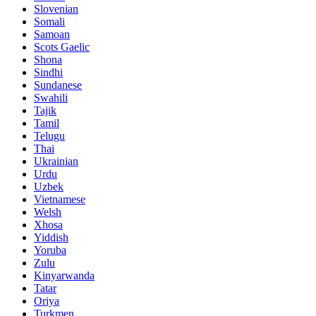
Slovenian
Somali
Samoan
Scots Gaelic
Shona
Sindhi
Sundanese
Swahili
Tajik
Tamil
Telugu
Thai
Ukrainian
Urdu
Uzbek
Vietnamese
Welsh
Xhosa
Yiddish
Yoruba
Zulu
Kinyarwanda
Tatar
Oriya
Turkmen