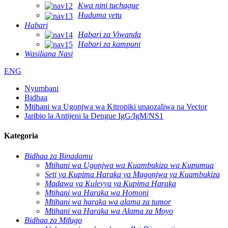
Kwa nini tuchague
Huduma yetu
Habari
Habari za Viwanda
Habari za kampuni
Wasiliana Nasi
ENG
Nyumbani
Bidhaa
Mtihani wa Ugonjwa wa Kitropiki unaozaliwa na Vector
Jaribio la Antijeni la Dengue IgG/IgM/NS1
Kategoria
Bidhaa za Binadamu
Mtihani wa Ugonjwa wa Kuambukiza wa Kupumua
Seti ya Kupima Haraka ya Magonjwa ya Kuambukiza
Madawa ya Kulevya ya Kupima Haraka
Mtihani wa Haraka wa Homoni
Mtihani wa haraka wa alama za tumor
Mtihani wa Haraka wa Alama za Moyo
Bidhaa za Mifugo