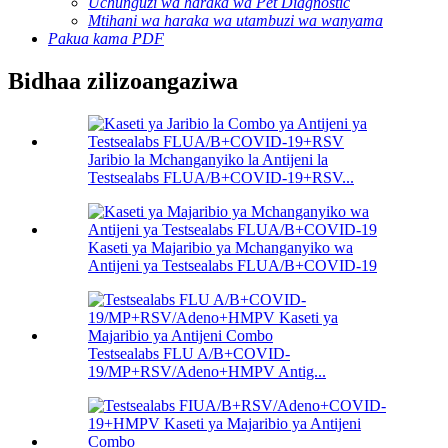
Uchunguzi wa haraka wa Pet Diagnostic
Mtihani wa haraka wa utambuzi wa wanyama
Pakua kama PDF
Bidhaa zilizoangaziwa
Jaribio la Mchanganyiko la Antijeni la
Testsealabs FLUA/B+COVID-19+RSV...
Kaseti ya Majaribio ya Mchanganyiko wa
Antijeni ya Testsealabs FLUA/B+COVID-19
Testsealabs FLU A/B+COVID-
19/MP+RSV/Adeno+HMPV Antig...