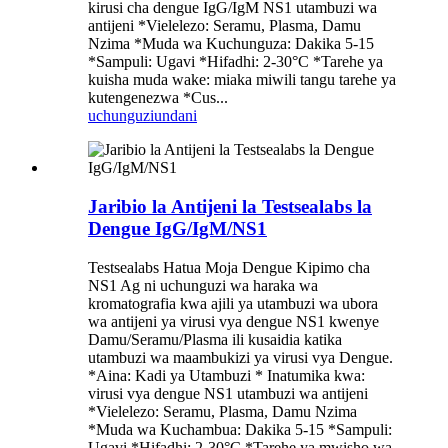
kirusi cha dengue IgG/IgM NS1 utambuzi wa
antijeni *Vielelezo: Seramu, Plasma, Damu
Nzima *Muda wa Kuchunguza: Dakika 5-15
*Sampuli: Ugavi *Hifadhi: 2-30°C *Tarehe ya
kuisha muda wake: miaka miwili tangu tarehe ya
kutengenezwa *Cus...
uchunguzi
undani
Jaribio la Antijeni la Testsealabs la
Dengue IgG/IgM/NS1
Testsealabs Hatua Moja Dengue Kipimo cha
NS1 Ag ni uchunguzi wa haraka wa
kromatografia kwa ajili ya utambuzi wa ubora
wa antijeni ya virusi vya dengue NS1 kwenye
Damu/Seramu/Plasma ili kusaidia katika
utambuzi wa maambukizi ya virusi vya Dengue.
*Aina: Kadi ya Utambuzi * Inatumika kwa:
virusi vya dengue NS1 utambuzi wa antijeni
*Vielelezo: Seramu, Plasma, Damu Nzima
*Muda wa Kuchambua: Dakika 5-15 *Sampuli:
Ugavi *Hifadhi: 2-30°C *Tarehe ya mwisho wa