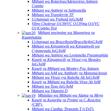
Mtihani wa Rotavirus/Adenovirus Antigen
Combo
Mtihani wa Antijeni ya Salmonella
Mtihani wa Transferrin TF
Uchunguzi wa Typhoid IgG/IgM
Vibro Cholerae O139(VC O139)na O1(VC
O1)Combo Test
Mtihani mwingine wa Magonjwa ya
Kuambukiza
Uchunguzi wa Brucellosis(Brucella)IgG/IgM
Mtihani wa Kingamwili wa Kingamwili wa
Cytomegalo IgG/IgM
Mtihani wa Antijeni wa Legionella Pneumophila
Kaseti ya Kingamwili ya Virusi vya Measles
IgG/IgM
Kaseti ya Mtihani wa Monkey Pox Antigen
Mtihani wa IgM wa Antibody ya Mononucleosis
Mtihani wa Virusi vya Rubella Ab IgG/IgM
Kaseti ya Mtihani wa Rubella Virus Ab IgM
Mtihani wa Toxo IgG/IgM
Mtihani wa Vitamini D
Mfululizo wa Mtihani wa Alama ya Moyo
Kaseti ya Kujaribu ya Protini ya C-Reactive
(CRP).
Mtihani wa Cardiac Troponin T (cTnT).