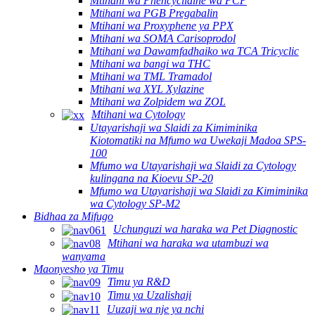
Mtihani wa Phencyclidine wa PCP
Mtihani wa PGB Pregabalin
Mtihani wa Proxyphene ya PPX
Mtihani wa SOMA Carisoprodol
Mtihani wa Dawamfadhaiko wa TCA Tricyclic
Mtihani wa bangi wa THC
Mtihani wa TML Tramadol
Mtihani wa XYL Xylazine
Mtihani wa Zolpidem wa ZOL
Mtihani wa Cytology
Utayarishaji wa Slaidi za Kimiminika
Kiotomatiki na Mfumo wa Uwekaji Madoa SPS-
100
Mfumo wa Utayarishaji wa Slaidi za Cytology
kulingana na Kioevu SP-20
Mfumo wa Utayarishaji wa Slaidi za Kimiminika
wa Cytology SP-M2
Bidhaa za Mifugo
Uchunguzi wa haraka wa Pet Diagnostic
Mtihani wa haraka wa utambuzi wa
wanyama
Maonyesho ya Timu
Timu ya R&D
Timu ya Uzalishaji
Uuzaji wa nje ya nchi