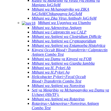
Kaseti ya Majaribio ya Virusi vya Homa ya
Manjano IgG/IgM
Mtihani wa Mchanganyiko wa ZIKA
IgG/IgM/Chikungunya IgG/IgM
Mtihani wa Zika Virus Antibody IgG/IgM
Mtihani wa Ugonjwa wa Utumbo
Mtihani wa Adenovirus Antigen
Mtihani wa Calprotectin wa CALP
Mtihani wa Antijeni wa Clostridium Difficile
Mtihani wa Antijeni wa Cryptosporidium
Mtihani wa Antijeni wa Entamoeba Histolytica
Kinyesi Occult Blood+Transferrin+Calprotectin
Antigen Combo Test
Mtihani wa Damu ya Kinyesi ya FOB
Mtihani wa Antijeni wa Giardia Iamblia
Mtihani wa H. Pylori Ab
Mtihani wa H.Pylori Ag
Helicobacter Pylori+Fecal Occult
Blood+Transferrin Combo Test
Mtihani wa Antijeni wa Norovirus
Seti ya Majaribio ya Mchanganyiko wa Damu ya
Uchawi (Hb/TF).
Mtihani wa Antijeni wa Rotavirus
Rotavirus+Adenovirus+Norovirus Antigen
Combo Test