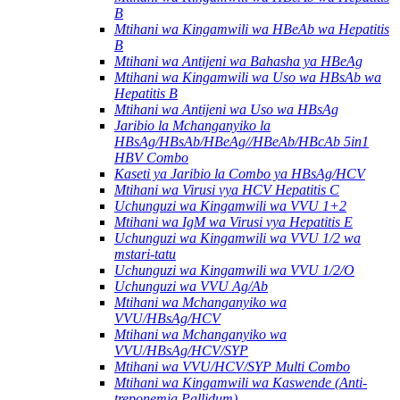
B
Mtihani wa Kingamwili wa HBeAb wa Hepatitis
B
Mtihani wa Antijeni wa Bahasha ya HBeAg
Mtihani wa Kingamwili wa Uso wa HBsAb wa
Hepatitis B
Mtihani wa Antijeni wa Uso wa HBsAg
Jaribio la Mchanganyiko la
HBsAg/HBsAb/HBeAg//HBeAb/HBcAb 5in1
HBV Combo
Kaseti ya Jaribio la Combo ya HBsAg/HCV
Mtihani wa Virusi vya HCV Hepatitis C
Uchunguzi wa Kingamwili wa VVU 1+2
Mtihani wa IgM wa Virusi vya Hepatitis E
Uchunguzi wa Kingamwili wa VVU 1/2 wa
mstari-tatu
Uchunguzi wa Kingamwili wa VVU 1/2/O
Uchunguzi wa VVU Ag/Ab
Mtihani wa Mchanganyiko wa
VVU/HBsAg/HCV
Mtihani wa Mchanganyiko wa
VVU/HBsAg/HCV/SYP
Mtihani wa VVU/HCV/SYP Multi Combo
Mtihani wa Kingamwili wa Kaswende (Anti-
treponemia Pallidum).