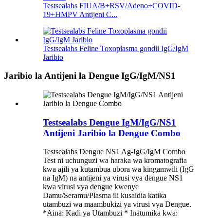
Testsealabs FIUA/B+RSV/Adeno+COVID-
19+HMPV Antijeni C...
Testsealabs Feline Toxoplasma gondii IgG/IgM
Jaribio
Jaribio la Antijeni la Dengue IgG/IgM/NS1
Testsealabs Dengue IgM/IgG/NS1
Antijeni Jaribio la Dengue Combo
Testsealabs Dengue NS1 Ag-IgG/IgM Combo
Test ni uchunguzi wa haraka wa kromatografia
kwa ajili ya kutambua ubora wa kingamwili (IgG
na IgM) na antijeni ya virusi vya dengue NS1
kwa virusi vya dengue kwenye
Damu/Seramu/Plasma ili kusaidia katika
utambuzi wa maambukizi ya virusi vya Dengue.
*Aina: Kadi ya Utambuzi * Inatumika kwa: