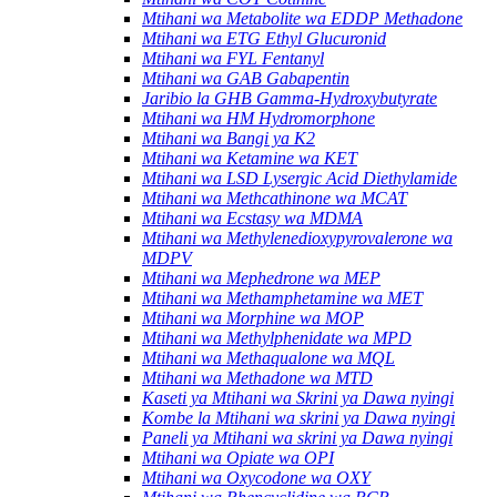
Mtihani wa Metabolite wa EDDP Methadone
Mtihani wa ETG Ethyl Glucuronid
Mtihani wa FYL Fentanyl
Mtihani wa GAB Gabapentin
Jaribio la GHB Gamma-Hydroxybutyrate
Mtihani wa HM Hydromorphone
Mtihani wa Bangi ya K2
Mtihani wa Ketamine wa KET
Mtihani wa LSD Lysergic Acid Diethylamide
Mtihani wa Methcathinone wa MCAT
Mtihani wa Ecstasy wa MDMA
Mtihani wa Methylenedioxypyrovalerone wa
MDPV
Mtihani wa Mephedrone wa MEP
Mtihani wa Methamphetamine wa MET
Mtihani wa Morphine wa MOP
Mtihani wa Methylphenidate wa MPD
Mtihani wa Methaqualone wa MQL
Mtihani wa Methadone wa MTD
Kaseti ya Mtihani wa Skrini ya Dawa nyingi
Kombe la Mtihani wa skrini ya Dawa nyingi
Paneli ya Mtihani wa skrini ya Dawa nyingi
Mtihani wa Opiate wa OPI
Mtihani wa Oxycodone wa OXY