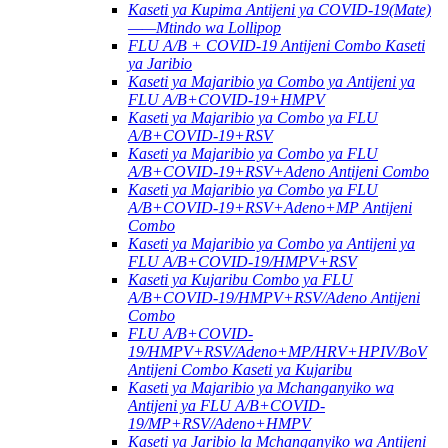
Kaseti ya Kupima Antijeni ya COVID-19(Mate)
——Mtindo wa Lollipop
FLU A/B + COVID-19 Antijeni Combo Kaseti
ya Jaribio
Kaseti ya Majaribio ya Combo ya Antijeni ya
FLU A/B+COVID-19+HMPV
Kaseti ya Majaribio ya Combo ya FLU
A/B+COVID-19+RSV
Kaseti ya Majaribio ya Combo ya FLU
A/B+COVID-19+RSV+Adeno Antijeni Combo
Kaseti ya Majaribio ya Combo ya FLU
A/B+COVID-19+RSV+Adeno+MP Antijeni
Combo
Kaseti ya Majaribio ya Combo ya Antijeni ya
FLU A/B+COVID-19/HMPV+RSV
Kaseti ya Kujaribu Combo ya FLU
A/B+COVID-19/HMPV+RSV/Adeno Antijeni
Combo
FLU A/B+COVID-
19/HMPV+RSV/Adeno+MP/HRV+HPIV/BoV
Antijeni Combo Kaseti ya Kujaribu
Kaseti ya Majaribio ya Mchanganyiko wa
Antijeni ya FLU A/B+COVID-
19/MP+RSV/Adeno+HMPV
Kaseti ya Jaribio la Mchanganyiko wa Antijeni