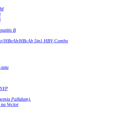
gM
B
B
atitis B
eAg//HBeAb/HBcAb 5in1 HBV Combo
-tatu
/SYP
nemia Pallidum).
 na Vector