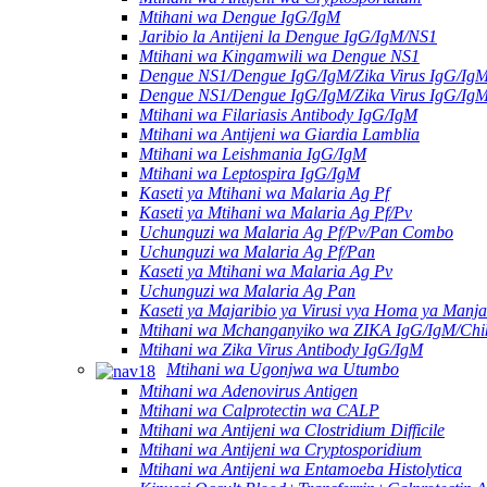
Mtihani wa Dengue IgG/IgM
Jaribio la Antijeni la Dengue IgG/IgM/NS1
Mtihani wa Kingamwili wa Dengue NS1
Dengue NS1/Dengue IgG/IgM/Zika Virus IgG/Ig
Dengue NS1/Dengue IgG/IgM/Zika Virus IgG/Ig
Mtihani wa Filariasis Antibody IgG/IgM
Mtihani wa Antijeni wa Giardia Lamblia
Mtihani wa Leishmania IgG/IgM
Mtihani wa Leptospira IgG/IgM
Kaseti ya Mtihani wa Malaria Ag Pf
Kaseti ya Mtihani wa Malaria Ag Pf/Pv
Uchunguzi wa Malaria Ag Pf/Pv/Pan Combo
Uchunguzi wa Malaria Ag Pf/Pan
Kaseti ya Mtihani wa Malaria Ag Pv
Uchunguzi wa Malaria Ag Pan
Kaseti ya Majaribio ya Virusi vya Homa ya Manj
Mtihani wa Mchanganyiko wa ZIKA IgG/IgM/Chi
Mtihani wa Zika Virus Antibody IgG/IgM
Mtihani wa Ugonjwa wa Utumbo
Mtihani wa Adenovirus Antigen
Mtihani wa Calprotectin wa CALP
Mtihani wa Antijeni wa Clostridium Difficile
Mtihani wa Antijeni wa Cryptosporidium
Mtihani wa Antijeni wa Entamoeba Histolytica