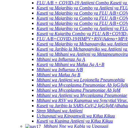
FLU A/B + COVID-19 Antijeni Combo Kaseti ya 
Kaseti ya Majaribio ya Combo ya Antijeni y
Kaseti ya Majaribio ya Combo ya FLU A/B+C
Kaseti ya Majaribio ya Combo ya FLU A/B+CO
Kaseti ya Majaribio ya Combo ya FLU A/B+C
Kaseti ya Majaribio ya Combo ya Antijeni y
Kaseti ya Kujaribu Combo ya FLU A/B+COVID
FLU A/B+COVID-19/HMPV+RSV/Adeno+MP/HRV+
Kaseti ya Majaribio ya Mchanganyiko wa An
Kaseti ya Jaribio la Mchanganyiko wa Antijeni
Kaseti ya Mtihani wa Antijeni ya Metapneumovir
Mtihani wa Influenza Ag A
Kaseti ya Mtihani wa Mafua Ag A+B
Mtihani wa Influenza A/B
Mtihani wa Mafua Ag B
Mtihani wa Antijeni wa Legionella Pneumophila
Mtihani wa Mycoplasma Pneumoniae Ab IgG/Ig
Mtihani wa Mycoplasma Pneumoniae Ab IgM
Mtihani wa Antijeni wa Mycoplasma Pneumoniae
Mtihani wa RSV wa Kupumua wa Syncytial Virus
Kaseti ya Jaribio la SARS-CoV-2 IgG/IgM (dhahab
Strep Mtihani wa Antijeni
Uchunguzi wa Kingamwili wa Kifua Kikuu
Kaseti ya Kupima Antijeni ya Kifua Kikuu
Mtihani Nne wa Kabla ya Upasuaji