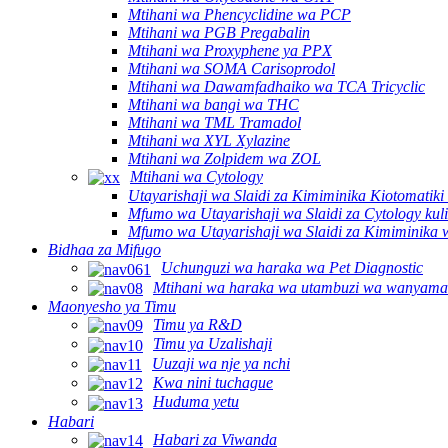
Mtihani wa Phencyclidine wa PCP
Mtihani wa PGB Pregabalin
Mtihani wa Proxyphene ya PPX
Mtihani wa SOMA Carisoprodol
Mtihani wa Dawamfadhaiko wa TCA Tricyclic
Mtihani wa bangi wa THC
Mtihani wa TML Tramadol
Mtihani wa XYL Xylazine
Mtihani wa Zolpidem wa ZOL
Mtihani wa Cytology
Utayarishaji wa Slaidi za Kimiminika Kiotomat
Mfumo wa Utayarishaji wa Slaidi za Cytology ku
Mfumo wa Utayarishaji wa Slaidi za Kimiminika
Bidhaa za Mifugo
Uchunguzi wa haraka wa Pet Diagnostic
Mtihani wa haraka wa utambuzi wa wanyama
Maonyesho ya Timu
Timu ya R&D
Timu ya Uzalishaji
Uuzaji wa nje ya nchi
Kwa nini tuchague
Huduma yetu
Habari
Habari za Viwanda