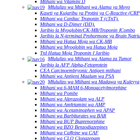
Mtihani wa Vitamini D
Mfululizo wa Mtihani wa Alama ya Moyo
Kaseti ya Kujaribu ya Protini ya C-Reactive (CRP
Mtihani wa Cardiac Troponin T (cTnT).
Mtihani wa D-Dimer (DD).
Jaribio la Myoglobin/CK-MB/Troponin ⅠCombo
Jaribio la N-terminal Prohormone ya Brain Natriu
Mtihani wa Hatua Moja wa CK-MB
Mtihani wa Myoglobin wa Hatua Moja
TnI Hatua Moja Troponin Ⅰ Jaribio
Mfululizo wa Mtihani wa Alama za Tumor
Jaribio la AFP Alpha-Fetoprotein
CEA Carcinoembryonic Antigen mtihani
Mtihani wa Antijeni Maalum wa PSA
Mfululizo wa Mtihani wa Madawa ya Kulevya
Mtihani wa 6-MAM 6-Monoacetylmorphine
Mtihani wa Pombe
Mtihani wa Alprazolam wa ALP
Mtihani wa Amfetamini wa AMP
Mtihani wa Acetaminophen wa APAP
Mtihani wa Barbiturates wa BAR
Mtihani wa BUP Buprenorphine
Mtihani wa BZO Benzodiazepines
Mtihani wa Caffeine wa CAF
Mtihani wa CLO Clonazepam