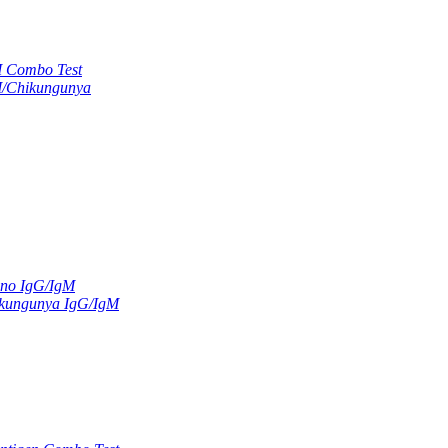
M Combo Test
M/Chikungunya
ano IgG/IgM
kungunya IgG/IgM