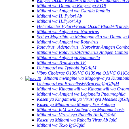
Kinyesi Occult Blood+Transferrin+Calprotectin 
Mtihani wa Damu ya Kinyesi ya FOB
Mtihani wa Antijeni wa Giardia Iamblia
Mtihani wa H. Pylori Ab
Mtihani wa H.Pylori Ag
Helicobacter Pylori+Fecal Occult Blood+Transfe
Mtihani wa Antijeni wa Norovirus
Seti ya Majaribio ya Mchanganyiko wa Damu ya
Mtihani wa Antijeni wa Rotavirus
Rotavirus+Adenovirus+Norovirus Antigen Combo
Mtihani wa Rotavirus/Adenovirus Antigen Combo
Mtihani wa Antijeni ya Salmonella
Mtihani wa Transferrin TF
Uchunguzi wa Typhoid IgG/IgM
Vibro Cholerae O139(VC O139)na O1(VC O1)Co
Mtihani mwingine wa Magonjwa ya Kuambuk
Uchunguzi wa Brucellosis(Brucella)IgG/IgM
Mtihani wa Kingamwili wa Kingamwili wa Cytom
Mtihani wa Antijeni wa Legionella Pneumophila
Kaseti ya Kingamwili ya Virusi vya Measles IgG/
Kaseti ya Mtihani wa Monkey Pox Antigen
Mtihani wa IgM wa Antibody ya Mononucleosis
Mtihani wa Virusi vya Rubella Ab IgG/IgM
Kaseti ya Mtihani wa Rubella Virus Ab IgM
Mtihani wa Toxo IgG/IgM