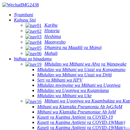
Nyumbani
Kuhusu Sisi
Karibu
Historia
Heshima
Maonyesho
Dhamira na Maadili ya Msingi
Mahali
bidhaa za binadamu
Mfululizo wa Mtihani wa Afya ya Wanawake
Mfululizo wa Mtihani wa Uzazi wa Kongamano
Mfululizo wa Mtihani wa Uzazi wa Dijiti
Seri ya Mtihani wa HPV
Mfululizo mwingine wa Mtihani wa Ugonjwa
Mfululizo wa Ugonjwa wa Kujamiiana
Mfululizo wa Mtihani wa Uke
Mtihani wa Ugonjwa wa Kuambukiza wa Ku
Mtihani wa Klamidia Pneumonia Ab IgG/IgM
Mtihani wa Klamidia Pneumoniae Ab IgM
Kaseti ya Kupima Antijeni ya COVID-19
Kaseti ya Kupima Antijeni ya COVID-19(Mate)
Kaseti ya Kupima Antijeni ya COVID-19(Mate)—