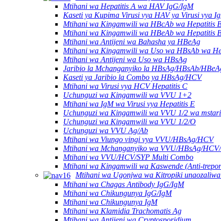
Mtihani wa Hepatitis A wa HAV IgG/IgM
Kaseti ya Kupima Virusi vya HAV ya Virusi vya I
Mtihani wa Kingamwili wa HBcAb wa Hepatitis 
Mtihani wa Kingamwili wa HBeAb wa Hepatitis 
Mtihani wa Antijeni wa Bahasha ya HBeAg
Mtihani wa Kingamwili wa Uso wa HBsAb wa Hep
Mtihani wa Antijeni wa Uso wa HBsAg
Jaribio la Mchanganyiko la HBsAg/HBsAb/HB
Kaseti ya Jaribio la Combo ya HBsAg/HCV
Mtihani wa Virusi vya HCV Hepatitis C
Uchunguzi wa Kingamwili wa VVU 1+2
Mtihani wa IgM wa Virusi vya Hepatitis E
Uchunguzi wa Kingamwili wa VVU 1/2 wa mstari
Uchunguzi wa Kingamwili wa VVU 1/2/O
Uchunguzi wa VVU Ag/Ab
Mtihani wa Viungo vingi vya VVU/HBsAg/HCV
Mtihani wa Mchanganyiko wa VVU/HBsAg/HCV
Mtihani wa VVU/HCV/SYP Multi Combo
Mtihani wa Kingamwili wa Kaswende (Anti-trepo
Mtihani wa Ugonjwa wa Kitropiki unaozaliwa
Mtihani wa Chagas Antibody IgG/IgM
Mtihani wa Chikungunya IgG/IgM
Mtihani wa Chikungunya IgM
Mtihani wa Klamidia Trachomatis Ag
Mtihani wa Antijeni wa Cryptosporidium