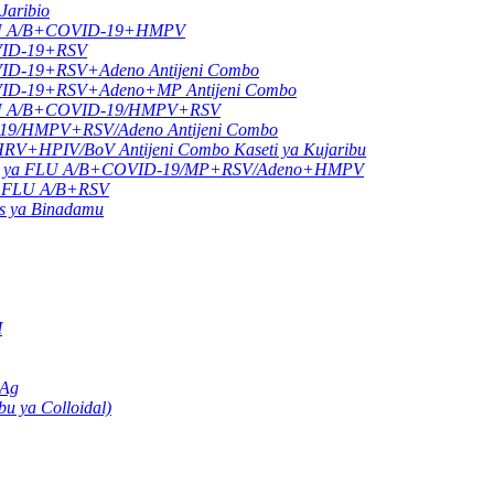
Jaribio
a FLU A/B+COVID-19+HMPV
OVID-19+RSV
VID-19+RSV+Adeno Antijeni Combo
OVID-19+RSV+Adeno+MP Antijeni Combo
a FLU A/B+COVID-19/HMPV+RSV
-19/HMPV+RSV/Adeno Antijeni Combo
HPIV/BoV Antijeni Combo Kaseti ya Kujaribu
tijeni ya FLU A/B+COVID-19/MP+RSV/Adeno+HMPV
 ya FLU A/B+RSV
us ya Binadamu
M
 Ag
u ya Colloidal)