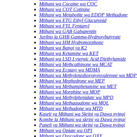
Mtihani wa Cocaine wa COC
Mtihani wa COT Cotinine
Mtihani wa Metabolite wa EDDP Methadone
Mtihani wa ETG Ethyl Glucuronid
Mtihani wa FYL Fentanyl
Mtihani wa GAB Gabapentin
Jaribio la GHB Gamma-Hydroxybutyrate
Mtihani wa HM Hydromorphone
Mtihani wa Bangi ya K2
Mtihani wa Ketamine wa KET
Mtihani wa LSD Lysergic Acid Diethylamide
Mtihani wa Methcathinone wa MCAT
Mtihani wa Ecstasy wa MDMA
Mtihani wa Methylenedioxypyrovalerone wa MD
Mtihani wa Mephedrone wa MEP
Mtihani wa Methamphetamine wa MET
Mtihani wa Morphine wa MOP
Mtihani wa Methylphenidate wa MPD
Mtihani wa Methaqualone wa MQL
Mtihani wa Methadone wa MTD
Kaseti ya Mtihani wa Skrini ya Dawa nyingi
Kombe la Mtihani wa skrini ya Dawa nyingi
Paneli ya Mtihani wa skrini ya Dawa nyingi
Mtihani wa Opiate wa OPI
Mtihani wa Oxycodone wa OXY