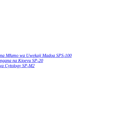
iki na Mfumo wa Uwekaji Madoa SPS-100
lingana na Kioevu SP-20
 wa Cytology SP-M2