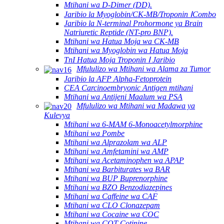
Mtihani wa D-Dimer (DD).
Jaribio la Myoglobin/CK-MB/Troponin ⅠCombo
Jaribio la N-terminal Prohormone ya Brain
Natriuretic Reptide (NT-pro BNP).
Mtihani wa Hatua Moja wa CK-MB
Mtihani wa Myoglobin wa Hatua Moja
TnI Hatua Moja Troponin Ⅰ Jaribio
Mfululizo wa Mtihani wa Alama za Tumor
Jaribio la AFP Alpha-Fetoprotein
CEA Carcinoembryonic Antigen mtihani
Mtihani wa Antijeni Maalum wa PSA
Mfululizo wa Mtihani wa Madawa ya
Kulevya
Mtihani wa 6-MAM 6-Monoacetylmorphine
Mtihani wa Pombe
Mtihani wa Alprazolam wa ALP
Mtihani wa Amfetamini wa AMP
Mtihani wa Acetaminophen wa APAP
Mtihani wa Barbiturates wa BAR
Mtihani wa BUP Buprenorphine
Mtihani wa BZO Benzodiazepines
Mtihani wa Caffeine wa CAF
Mtihani wa CLO Clonazepam
Mtihani wa Cocaine wa COC
Mtihani wa COT Cotinine