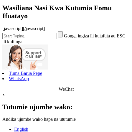
Wasiliana Nasi Kwa Kutumia Fomu
Ifuatayo
[javascript]
[/javascript]
Gonga ingiza ili kutafuta au ESC
ili kufunga
Tuma Barua Pepe
WhatsApp
WeChat
x
Tutumie ujumbe wako:
Andika ujumbe wako hapa na ututumie
English