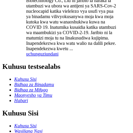
Biotechnology Co., Ltd ni jaribio la haraka la
utambuzi wa ubora wa antijeni ya SARS-Cov-2
nucleocapid katika vielelezo vya usufi vya pua
ya binadamu vilivyokusanywa moja kwa moja
kutoka kwa watu wanaoshukiwa kuwa na
COVID 19. Inatumika kusaidia katika utambuzi
wa maambukizi ya COVID-2-19. Jaribio ni la
matumizi moja tu na linakusudiwa kujipima.
Inapendekezwa kwa watu walio na dalili pekee.
Inapendekezwa kwetu ...
uchunguzi
undani
Kuhusu testsealabs
Kuhusu Sisi
Bidhaa za Binadamu
Bidhaa za Mifugo
Maonyesho ya Timu
Habari
Kuhusu Sisi
Kuhusu Sisi
Wasiliana Nasi