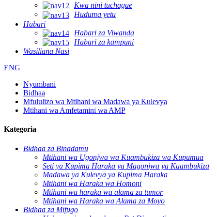
Kwa nini tuchague
Huduma yetu
Habari
Habari za Viwanda
Habari za kampuni
Wasiliana Nasi
ENG
Nyumbani
Bidhaa
Mfululizo wa Mtihani wa Madawa ya Kulevya
Mtihani wa Amfetamini wa AMP
Kategoria
Bidhaa za Binadamu
Mtihani wa Ugonjwa wa Kuambukiza wa Kupumua
Seti ya Kupima Haraka ya Magonjwa ya Kuambukiza
Madawa ya Kulevya ya Kupima Haraka
Mtihani wa Haraka wa Homoni
Mtihani wa haraka wa alama za tumor
Mtihani wa Haraka wa Alama za Moyo
Bidhaa za Mifugo