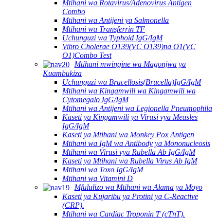
Mtihani wa Rotavirus/Adenovirus Antigen
Combo
Mtihani wa Antijeni ya Salmonella
Mtihani wa Transferrin TF
Uchunguzi wa Typhoid IgG/IgM
Vibro Cholerae O139(VC O139)na O1(VC
O1)Combo Test
Mtihani mwingine wa Magonjwa ya
Kuambukiza
Uchunguzi wa Brucellosis(Brucella)IgG/IgM
Mtihani wa Kingamwili wa Kingamwili wa
Cytomegalo IgG/IgM
Mtihani wa Antijeni wa Legionella Pneumophila
Kaseti ya Kingamwili ya Virusi vya Measles
IgG/IgM
Kaseti ya Mtihani wa Monkey Pox Antigen
Mtihani wa IgM wa Antibody ya Mononucleosis
Mtihani wa Virusi vya Rubella Ab IgG/IgM
Kaseti ya Mtihani wa Rubella Virus Ab IgM
Mtihani wa Toxo IgG/IgM
Mtihani wa Vitamini D
Mfululizo wa Mtihani wa Alama ya Moyo
Kaseti ya Kujaribu ya Protini ya C-Reactive
(CRP).
Mtihani wa Cardiac Troponin T (cTnT).