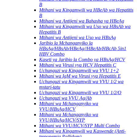
B
Mtihani wa Kingamwili wa HBeAb wa Hepatitis
B
Mtihani wa Antijeni wa Bahasha ya HBeAg
Mtihani wa Kingamwili wa Uso wa HBsAb wa
Hepatitis B
Mtihani wa Antijeni wa Uso wa HBsAg
Jaribio la Mchanganyiko la
HBsAg/HBsAb/HBeAg//HBeAb/HBcAb 5in1
HBV Combo
Kaseti ya Jaribio la Combo ya HBsAg/HCV
Mtihani wa Virusi vya HCV Hepatitis C
Uchunguzi wa Kingamwili wa VVU 1+2
Mtihani wa IgM wa Virusi vya Hepatitis E
Uchunguzi wa Kingamwili wa VVU 1/2 wa
mstari-tatu
Uchunguzi wa Kingamwili wa VVU 1/2/O
Uchunguzi wa VVU Ag/Ab
Mtihani wa Mchanganyiko wa
VVU/HBsAg/HCV
Mtihani wa Mchanganyiko wa
VVU/HBsAg/HCV/SYP
Mtihani wa VVU/HCV/SYP Multi Combo
Mtihani wa Kingamwili wa Kaswende (Anti-
treponemia Pallidum).