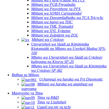
Mtihani wa Phencyclidine wa PCP
Mtihani wa PGB Pregabalin
Mtihani wa Proxyphene ya PPX
Mtihani wa SOMA Carisoprodol
Mtihani wa Dawamfadhaiko wa TCA Tricyclic
Mtihani wa bangi wa THC
Mtihani wa TML Tramadol
Mtihani wa XYL Xylazine
Mtihani wa Zolpidem wa ZOL
Mtihani wa Cytology
Utayarishaji wa Slaidi za Kimiminika
Kiotomatiki na Mfumo wa Uwekaji Madoa SPS-
100
Mfumo wa Utayarishaji wa Slaidi za Cytology
kulingana na Kioevu SP-20
Mfumo wa Utayarishaji wa Slaidi za Kimiminika
wa Cytology SP-M2
Bidhaa za Mifugo
Uchunguzi wa haraka wa Pet Diagnostic
Mtihani wa haraka wa utambuzi wa
wanyama
Maonyesho ya Timu
Timu ya R&D
Timu ya Uzalishaji
Uuzaji wa nje ya nchi