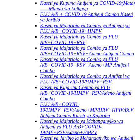
Kaseti ya Kupima Antijeni ya COVID-19(Mate)
——Mtindo wa Lollipop
FLU A/B + COVID-19 Antijeni Combo Kaseti
ya Jaribio
Kaseti ya Majaribio ya Combo ya Antijeni ya
FLU A/B+COVID-19+HMPV
Kaseti ya Majaribio ya Combo ya FLU
A/B+COVID-19+RSV
Kaseti ya Majaribio ya Combo ya FLU
A/B+COVID-19+RSV+Adeno Antijeni Combo
Kaseti ya Majaribio ya Combo ya FLU
A/B+COVID-19+RSV+Adeno+MP Antijeni
Combo
Kaseti ya Majaribio ya Combo ya Antijeni ya
FLU A/B+COVID-19/HMPV+RSV
Kaseti ya Kujaribu Combo ya FLU
A/B+COVID-19/HMPV+RSV/Adeno Antijeni
Combo
FLU A/B+COVID-
19/HMPV+RSV/Adeno+MP/HRV+HPIV/BoV
Antijeni Combo Kaseti ya Kujaribu
Kaseti ya Majaribio ya Mchanganyiko wa
Antijeni ya FLU A/B+COVID-
19/MP+RSV/Adeno+HMPV
Kaseti ya Jaribio la Mchanganyiko wa Antijeni