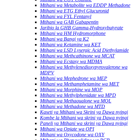
Mtihani wa Metabolite wa EDDP Methadone
Mtihani wa ETG Ethyl Glucuronid
Mtihani wa FYL Fentanyl
Mtihani wa GAB Gabapentin
Jaribio la GHB Gamma-Hydroxybutyrate
Mtihani wa HM Hydromorphone
Mtihani wa Bangi ya K2
Mtihani wa Ketamine wa KET
Mtihani wa LSD Lysergic Acid Diethylamide
Mtihani wa Methcathinone wa MCAT
Mtihani wa Ecstasy wa MDMA
Mtihani wa Methylenedioxypyrovalerone wa
MDPV
Mtihani wa Mephedrone wa MEP
Mtihani wa Methamphetamine wa MET
Mtihani wa Morphine wa MOP
Mtihani wa Methylphenidate wa MPD
Mtihani wa Methaqualone wa MQL
Mtihani wa Methadone wa MTD
Kaseti ya Mtihani wa Skrini ya Dawa nyingi
Kombe la Mtihani wa skrini ya Dawa nyingi
Paneli ya Mtihani wa skrini ya Dawa nyingi
Mtihani wa Opiate wa OPI
Mtihani wa Oxycodone wa OXY