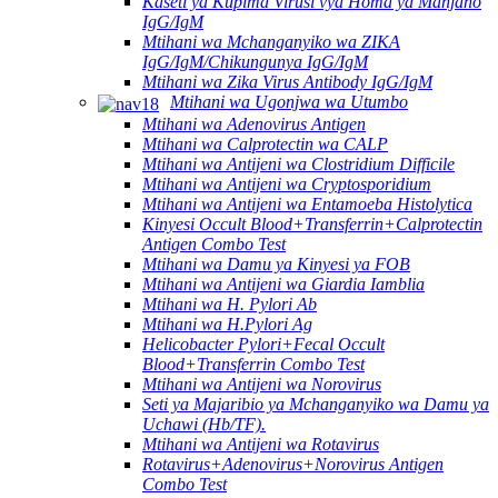
Kaseti ya Kupima Virusi vya Homa ya Manjano
IgG/IgM
Mtihani wa Mchanganyiko wa ZIKA
IgG/IgM/Chikungunya IgG/IgM
Mtihani wa Zika Virus Antibody IgG/IgM
Mtihani wa Ugonjwa wa Utumbo
Mtihani wa Adenovirus Antigen
Mtihani wa Calprotectin wa CALP
Mtihani wa Antijeni wa Clostridium Difficile
Mtihani wa Antijeni wa Cryptosporidium
Mtihani wa Antijeni wa Entamoeba Histolytica
Kinyesi Occult Blood+Transferrin+Calprotectin
Antigen Combo Test
Mtihani wa Damu ya Kinyesi ya FOB
Mtihani wa Antijeni wa Giardia Iamblia
Mtihani wa H. Pylori Ab
Mtihani wa H.Pylori Ag
Helicobacter Pylori+Fecal Occult
Blood+Transferrin Combo Test
Mtihani wa Antijeni wa Norovirus
Seti ya Majaribio ya Mchanganyiko wa Damu ya
Uchawi (Hb/TF).
Mtihani wa Antijeni wa Rotavirus
Rotavirus+Adenovirus+Norovirus Antigen
Combo Test