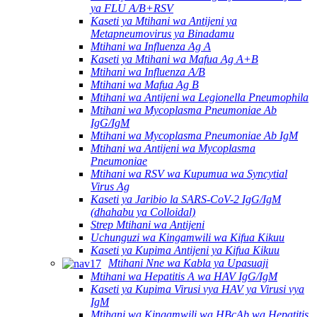
ya FLU A/B+RSV
Kaseti ya Mtihani wa Antijeni ya
Metapneumovirus ya Binadamu
Mtihani wa Influenza Ag A
Kaseti ya Mtihani wa Mafua Ag A+B
Mtihani wa Influenza A/B
Mtihani wa Mafua Ag B
Mtihani wa Antijeni wa Legionella Pneumophila
Mtihani wa Mycoplasma Pneumoniae Ab
IgG/IgM
Mtihani wa Mycoplasma Pneumoniae Ab IgM
Mtihani wa Antijeni wa Mycoplasma
Pneumoniae
Mtihani wa RSV wa Kupumua wa Syncytial
Virus Ag
Kaseti ya Jaribio la SARS-CoV-2 IgG/IgM
(dhahabu ya Colloidal)
Strep Mtihani wa Antijeni
Uchunguzi wa Kingamwili wa Kifua Kikuu
Kaseti ya Kupima Antijeni ya Kifua Kikuu
Mtihani Nne wa Kabla ya Upasuaji
Mtihani wa Hepatitis A wa HAV IgG/IgM
Kaseti ya Kupima Virusi vya HAV ya Virusi vya
IgM
Mtihani wa Kingamwili wa HBcAb wa Hepatitis