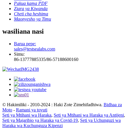
Pakua kama PDF
Ziara ya Kiwanda
Cheti cha heshima
Maonyesho ya Timu
wasiliana nasi
Barua pepe:
sales@testsealabs.com
Simu:
86-13777885335/86-57188600160
© Hakimiliki - 2010-2024 : Haki Zote Zimehifadhiwa.
Bidhaa za
Moto
-
Ramani ya tovuti
Seti ya Mtihani wa Haraka
,
Seti ya Mtihani wa Haraka ya Antijeni
,
Seti ya Majaribio ya Haraka ya Covid-19
,
Seti ya Uchunguzi wa
Haraka wa Kuchunguza Kipenzi