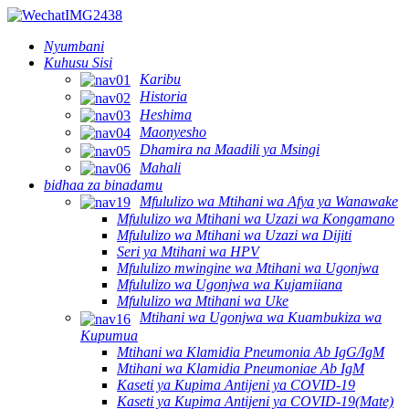
Nyumbani
Kuhusu Sisi
Karibu
Historia
Heshima
Maonyesho
Dhamira na Maadili ya Msingi
Mahali
bidhaa za binadamu
Mfululizo wa Mtihani wa Afya ya Wanawake
Mfululizo wa Mtihani wa Uzazi wa Kongamano
Mfululizo wa Mtihani wa Uzazi wa Dijiti
Seri ya Mtihani wa HPV
Mfululizo mwingine wa Mtihani wa Ugonjwa
Mfululizo wa Ugonjwa wa Kujamiiana
Mfululizo wa Mtihani wa Uke
Mtihani wa Ugonjwa wa Kuambukiza wa
Kupumua
Mtihani wa Klamidia Pneumonia Ab IgG/IgM
Mtihani wa Klamidia Pneumoniae Ab IgM
Kaseti ya Kupima Antijeni ya COVID-19
Kaseti ya Kupima Antijeni ya COVID-19(Mate)