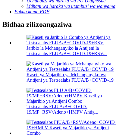
Uchunguzi wa haraka wa Pet Diagnostic
Mtihani wa haraka wa utambuzi wa wanyama
Pakua kama PDF
Bidhaa zilizoangaziwa
Jaribio la Mchanganyiko la Antijeni la
Testsealabs FLUA/B+COVID-19+RSV...
Kaseti ya Majaribio ya Mchanganyiko wa
Antijeni ya Testsealabs FLUA/B+COVID-19
Testsealabs FLU A/B+COVID-
19/MP+RSV/Adeno+HMPV Antig...