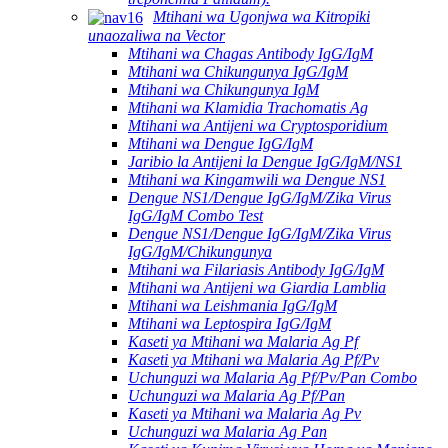
Mtihani wa Ugonjwa wa Kitropiki
unaozaliwa na Vector
Mtihani wa Chagas Antibody IgG/IgM
Mtihani wa Chikungunya IgG/IgM
Mtihani wa Chikungunya IgM
Mtihani wa Klamidia Trachomatis Ag
Mtihani wa Antijeni wa Cryptosporidium
Mtihani wa Dengue IgG/IgM
Jaribio la Antijeni la Dengue IgG/IgM/NS1
Mtihani wa Kingamwili wa Dengue NS1
Dengue NS1/Dengue IgG/IgM/Zika Virus
IgG/IgM Combo Test
Dengue NS1/Dengue IgG/IgM/Zika Virus
IgG/IgM/Chikungunya
Mtihani wa Filariasis Antibody IgG/IgM
Mtihani wa Antijeni wa Giardia Lamblia
Mtihani wa Leishmania IgG/IgM
Mtihani wa Leptospira IgG/IgM
Kaseti ya Mtihani wa Malaria Ag Pf
Kaseti ya Mtihani wa Malaria Ag Pf/Pv
Uchunguzi wa Malaria Ag Pf/Pv/Pan Combo
Uchunguzi wa Malaria Ag Pf/Pan
Kaseti ya Mtihani wa Malaria Ag Pv
Uchunguzi wa Malaria Ag Pan