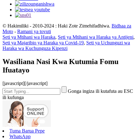
© Hakimiliki - 2010-2024 : Haki Zote Zimehifadhiwa.
Bidhaa za
Moto
-
Ramani ya tovuti
Seti ya Mtihani wa Haraka
,
Seti ya Mtihani wa Haraka ya Antijeni
,
Seti ya Majaribio ya Haraka ya Covid-19
,
Seti ya Uchunguzi wa
Haraka wa Kuchunguza Kipenzi
Wasiliana Nasi Kwa Kutumia Fomu
Ifuatayo
[javascript]
[/javascript]
Gonga ingiza ili kutafuta au ESC
ili kufunga
Tuma Barua Pepe
WhatsApp