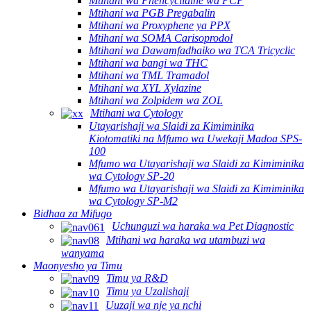
Mtihani wa Phencyclidine wa PCP
Mtihani wa PGB Pregabalin
Mtihani wa Proxyphene ya PPX
Mtihani wa SOMA Carisoprodol
Mtihani wa Dawamfadhaiko wa TCA Tricyclic
Mtihani wa bangi wa THC
Mtihani wa TML Tramadol
Mtihani wa XYL Xylazine
Mtihani wa Zolpidem wa ZOL
Mtihani wa Cytology
Utayarishaji wa Slaidi za Kimiminika
Kiotomatiki na Mfumo wa Uwekaji Madoa SPS-
100
Mfumo wa Utayarishaji wa Slaidi za Kimiminika
wa Cytology SP-20
Mfumo wa Utayarishaji wa Slaidi za Kimiminika
wa Cytology SP-M2
Bidhaa za Mifugo
Uchunguzi wa haraka wa Pet Diagnostic
Mtihani wa haraka wa utambuzi wa
wanyama
Maonyesho ya Timu
Timu ya R&D
Timu ya Uzalishaji
Uuzaji wa nje ya nchi