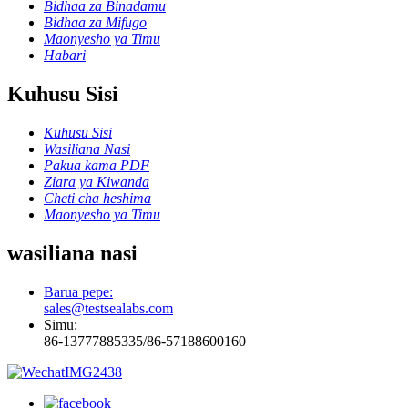
Bidhaa za Binadamu
Bidhaa za Mifugo
Maonyesho ya Timu
Habari
Kuhusu Sisi
Kuhusu Sisi
Wasiliana Nasi
Pakua kama PDF
Ziara ya Kiwanda
Cheti cha heshima
Maonyesho ya Timu
wasiliana nasi
Barua pepe:
sales@testsealabs.com
Simu:
86-13777885335/86-57188600160