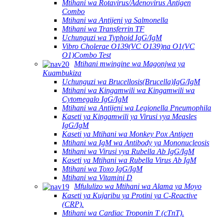
Mtihani wa Rotavirus/Adenovirus Antigen
Combo
Mtihani wa Antijeni ya Salmonella
Mtihani wa Transferrin TF
Uchunguzi wa Typhoid IgG/IgM
Vibro Cholerae O139(VC O139)na O1(VC
O1)Combo Test
Mtihani mwingine wa Magonjwa ya
Kuambukiza
Uchunguzi wa Brucellosis(Brucella)IgG/IgM
Mtihani wa Kingamwili wa Kingamwili wa
Cytomegalo IgG/IgM
Mtihani wa Antijeni wa Legionella Pneumophila
Kaseti ya Kingamwili ya Virusi vya Measles
IgG/IgM
Kaseti ya Mtihani wa Monkey Pox Antigen
Mtihani wa IgM wa Antibody ya Mononucleosis
Mtihani wa Virusi vya Rubella Ab IgG/IgM
Kaseti ya Mtihani wa Rubella Virus Ab IgM
Mtihani wa Toxo IgG/IgM
Mtihani wa Vitamini D
Mfululizo wa Mtihani wa Alama ya Moyo
Kaseti ya Kujaribu ya Protini ya C-Reactive
(CRP).
Mtihani wa Cardiac Troponin T (cTnT).