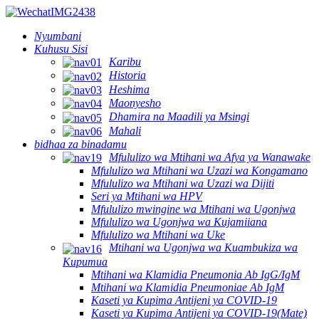
Nyumbani
Kuhusu Sisi
Karibu
Historia
Heshima
Maonyesho
Dhamira na Maadili ya Msingi
Mahali
bidhaa za binadamu
Mfululizo wa Mtihani wa Afya ya Wanawake
Mfululizo wa Mtihani wa Uzazi wa Kongamano
Mfululizo wa Mtihani wa Uzazi wa Dijiti
Seri ya Mtihani wa HPV
Mfululizo mwingine wa Mtihani wa Ugonjwa
Mfululizo wa Ugonjwa wa Kujamiiana
Mfululizo wa Mtihani wa Uke
Mtihani wa Ugonjwa wa Kuambukiza wa
Kupumua
Mtihani wa Klamidia Pneumonia Ab IgG/IgM
Mtihani wa Klamidia Pneumoniae Ab IgM
Kaseti ya Kupima Antijeni ya COVID-19
Kaseti ya Kupima Antijeni ya COVID-19(Mate)