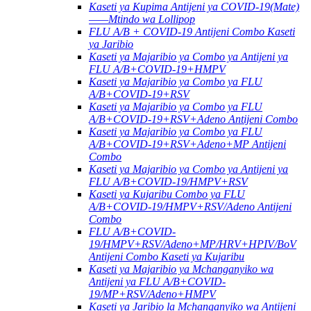
Kaseti ya Kupima Antijeni ya COVID-19(Mate)
——Mtindo wa Lollipop
FLU A/B + COVID-19 Antijeni Combo Kaseti
ya Jaribio
Kaseti ya Majaribio ya Combo ya Antijeni ya
FLU A/B+COVID-19+HMPV
Kaseti ya Majaribio ya Combo ya FLU
A/B+COVID-19+RSV
Kaseti ya Majaribio ya Combo ya FLU
A/B+COVID-19+RSV+Adeno Antijeni Combo
Kaseti ya Majaribio ya Combo ya FLU
A/B+COVID-19+RSV+Adeno+MP Antijeni
Combo
Kaseti ya Majaribio ya Combo ya Antijeni ya
FLU A/B+COVID-19/HMPV+RSV
Kaseti ya Kujaribu Combo ya FLU
A/B+COVID-19/HMPV+RSV/Adeno Antijeni
Combo
FLU A/B+COVID-
19/HMPV+RSV/Adeno+MP/HRV+HPIV/BoV
Antijeni Combo Kaseti ya Kujaribu
Kaseti ya Majaribio ya Mchanganyiko wa
Antijeni ya FLU A/B+COVID-
19/MP+RSV/Adeno+HMPV
Kaseti ya Jaribio la Mchanganyiko wa Antijeni