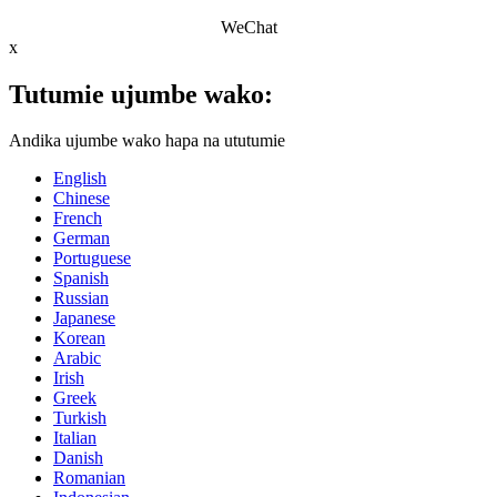
WeChat
x
Tutumie ujumbe wako:
Andika ujumbe wako hapa na ututumie
English
Chinese
French
German
Portuguese
Spanish
Russian
Japanese
Korean
Arabic
Irish
Greek
Turkish
Italian
Danish
Romanian