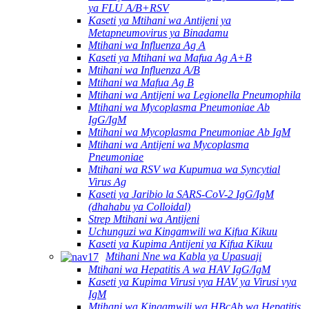
ya FLU A/B+RSV
Kaseti ya Mtihani wa Antijeni ya
Metapneumovirus ya Binadamu
Mtihani wa Influenza Ag A
Kaseti ya Mtihani wa Mafua Ag A+B
Mtihani wa Influenza A/B
Mtihani wa Mafua Ag B
Mtihani wa Antijeni wa Legionella Pneumophila
Mtihani wa Mycoplasma Pneumoniae Ab
IgG/IgM
Mtihani wa Mycoplasma Pneumoniae Ab IgM
Mtihani wa Antijeni wa Mycoplasma
Pneumoniae
Mtihani wa RSV wa Kupumua wa Syncytial
Virus Ag
Kaseti ya Jaribio la SARS-CoV-2 IgG/IgM
(dhahabu ya Colloidal)
Strep Mtihani wa Antijeni
Uchunguzi wa Kingamwili wa Kifua Kikuu
Kaseti ya Kupima Antijeni ya Kifua Kikuu
Mtihani Nne wa Kabla ya Upasuaji
Mtihani wa Hepatitis A wa HAV IgG/IgM
Kaseti ya Kupima Virusi vya HAV ya Virusi vya
IgM
Mtihani wa Kingamwili wa HBcAb wa Hepatitis