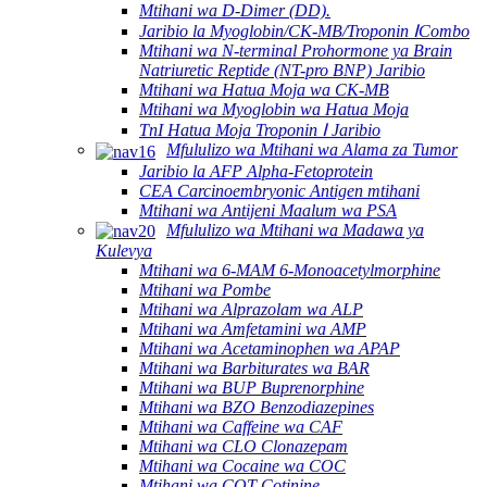
Mtihani wa D-Dimer (DD).
Jaribio la Myoglobin/CK-MB/Troponin ⅠCombo
Mtihani wa N-terminal Prohormone ya Brain
Natriuretic Reptide (NT-pro BNP) Jaribio
Mtihani wa Hatua Moja wa CK-MB
Mtihani wa Myoglobin wa Hatua Moja
TnI Hatua Moja Troponin Ⅰ Jaribio
Mfululizo wa Mtihani wa Alama za Tumor
Jaribio la AFP Alpha-Fetoprotein
CEA Carcinoembryonic Antigen mtihani
Mtihani wa Antijeni Maalum wa PSA
Mfululizo wa Mtihani wa Madawa ya
Kulevya
Mtihani wa 6-MAM 6-Monoacetylmorphine
Mtihani wa Pombe
Mtihani wa Alprazolam wa ALP
Mtihani wa Amfetamini wa AMP
Mtihani wa Acetaminophen wa APAP
Mtihani wa Barbiturates wa BAR
Mtihani wa BUP Buprenorphine
Mtihani wa BZO Benzodiazepines
Mtihani wa Caffeine wa CAF
Mtihani wa CLO Clonazepam
Mtihani wa Cocaine wa COC
Mtihani wa COT Cotinine