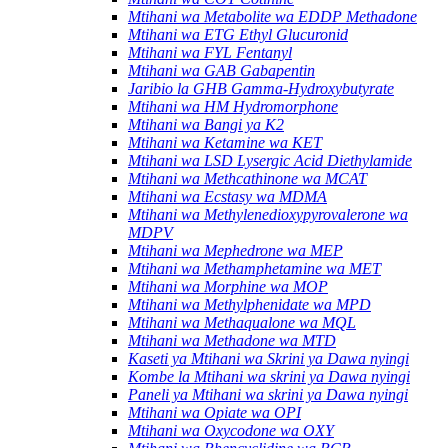
Mtihani wa Metabolite wa EDDP Methadone
Mtihani wa ETG Ethyl Glucuronid
Mtihani wa FYL Fentanyl
Mtihani wa GAB Gabapentin
Jaribio la GHB Gamma-Hydroxybutyrate
Mtihani wa HM Hydromorphone
Mtihani wa Bangi ya K2
Mtihani wa Ketamine wa KET
Mtihani wa LSD Lysergic Acid Diethylamide
Mtihani wa Methcathinone wa MCAT
Mtihani wa Ecstasy wa MDMA
Mtihani wa Methylenedioxypyrovalerone wa
MDPV
Mtihani wa Mephedrone wa MEP
Mtihani wa Methamphetamine wa MET
Mtihani wa Morphine wa MOP
Mtihani wa Methylphenidate wa MPD
Mtihani wa Methaqualone wa MQL
Mtihani wa Methadone wa MTD
Kaseti ya Mtihani wa Skrini ya Dawa nyingi
Kombe la Mtihani wa skrini ya Dawa nyingi
Paneli ya Mtihani wa skrini ya Dawa nyingi
Mtihani wa Opiate wa OPI
Mtihani wa Oxycodone wa OXY