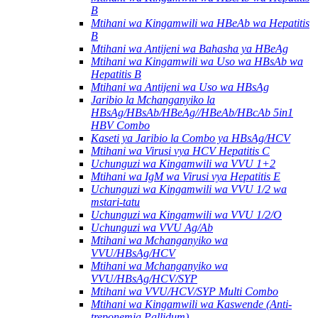
B
Mtihani wa Kingamwili wa HBeAb wa Hepatitis
B
Mtihani wa Antijeni wa Bahasha ya HBeAg
Mtihani wa Kingamwili wa Uso wa HBsAb wa
Hepatitis B
Mtihani wa Antijeni wa Uso wa HBsAg
Jaribio la Mchanganyiko la
HBsAg/HBsAb/HBeAg//HBeAb/HBcAb 5in1
HBV Combo
Kaseti ya Jaribio la Combo ya HBsAg/HCV
Mtihani wa Virusi vya HCV Hepatitis C
Uchunguzi wa Kingamwili wa VVU 1+2
Mtihani wa IgM wa Virusi vya Hepatitis E
Uchunguzi wa Kingamwili wa VVU 1/2 wa
mstari-tatu
Uchunguzi wa Kingamwili wa VVU 1/2/O
Uchunguzi wa VVU Ag/Ab
Mtihani wa Mchanganyiko wa
VVU/HBsAg/HCV
Mtihani wa Mchanganyiko wa
VVU/HBsAg/HCV/SYP
Mtihani wa VVU/HCV/SYP Multi Combo
Mtihani wa Kingamwili wa Kaswende (Anti-
treponemia Pallidum).