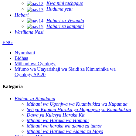
Kwa nini tuchague
Huduma yetu
Habari
Habari za Viwanda
Habari za kampuni
Wasiliana Nasi
ENG
Nyumbani
Bidhaa
Mtihani wa Cytology
Mfumo wa Utayarishaji wa Slaidi za Kimiminika wa
Cytology SP-20
Kategoria
Bidhaa za Binadamu
Mtihani wa Ugonjwa wa Kuambukiza wa Kupumua
Seti ya Kupima Haraka ya Magonjwa ya Kuambukiza
Dawa ya Kulevya Haraka Kit
Mtihani wa Haraka wa Homoni
Mtihani wa haraka wa alama za tumor
Mtihani wa Haraka wa Alama za Moyo