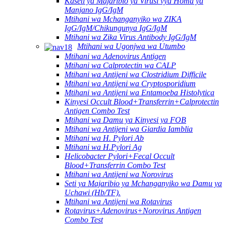
Kaseti ya Majaribio ya Virusi vya Homa ya
Manjano IgG/IgM
Mtihani wa Mchanganyiko wa ZIKA
IgG/IgM/Chikungunya IgG/IgM
Mtihani wa Zika Virus Antibody IgG/IgM
Mtihani wa Ugonjwa wa Utumbo
Mtihani wa Adenovirus Antigen
Mtihani wa Calprotectin wa CALP
Mtihani wa Antijeni wa Clostridium Difficile
Mtihani wa Antijeni wa Cryptosporidium
Mtihani wa Antijeni wa Entamoeba Histolytica
Kinyesi Occult Blood+Transferrin+Calprotectin
Antigen Combo Test
Mtihani wa Damu ya Kinyesi ya FOB
Mtihani wa Antijeni wa Giardia Iamblia
Mtihani wa H. Pylori Ab
Mtihani wa H.Pylori Ag
Helicobacter Pylori+Fecal Occult
Blood+Transferrin Combo Test
Mtihani wa Antijeni wa Norovirus
Seti ya Majaribio ya Mchanganyiko wa Damu ya
Uchawi (Hb/TF).
Mtihani wa Antijeni wa Rotavirus
Rotavirus+Adenovirus+Norovirus Antigen
Combo Test