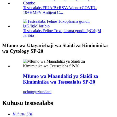
Testsealabs FIUA/B+RSV/Adeno+COVID-
19+HMPV Antijeni C...
Testsealabs Feline Toxoplasma gondii IgG/IgM
Jaribio
Mfumo wa Utayarishaji wa Slaidi za Kimiminika
wa Cytology SP-20
Mfumo wa Maandalizi ya Slaidi za
Kimiminika wa Testsealabs SP-20
uchunguzi
undani
Kuhusu testsealabs
Kuhusu Sisi