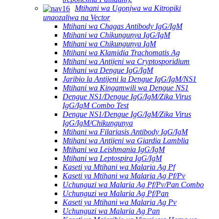
Mtihani wa Ugonjwa wa Kitropiki
unaozaliwa na Vector
Mtihani wa Chagas Antibody IgG/IgM
Mtihani wa Chikungunya IgG/IgM
Mtihani wa Chikungunya IgM
Mtihani wa Klamidia Trachomatis Ag
Mtihani wa Antijeni wa Cryptosporidium
Mtihani wa Dengue IgG/IgM
Jaribio la Antijeni la Dengue IgG/IgM/NS1
Mtihani wa Kingamwili wa Dengue NS1
Dengue NS1/Dengue IgG/IgM/Zika Virus
IgG/IgM Combo Test
Dengue NS1/Dengue IgG/IgM/Zika Virus
IgG/IgM/Chikungunya
Mtihani wa Filariasis Antibody IgG/IgM
Mtihani wa Antijeni wa Giardia Lamblia
Mtihani wa Leishmania IgG/IgM
Mtihani wa Leptospira IgG/IgM
Kaseti ya Mtihani wa Malaria Ag Pf
Kaseti ya Mtihani wa Malaria Ag Pf/Pv
Uchunguzi wa Malaria Ag Pf/Pv/Pan Combo
Uchunguzi wa Malaria Ag Pf/Pan
Kaseti ya Mtihani wa Malaria Ag Pv
Uchunguzi wa Malaria Ag Pan