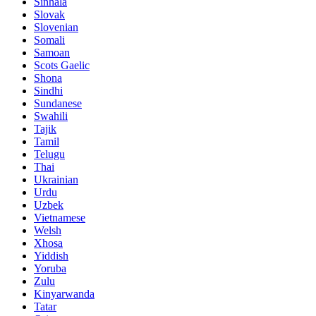
Sinhala
Slovak
Slovenian
Somali
Samoan
Scots Gaelic
Shona
Sindhi
Sundanese
Swahili
Tajik
Tamil
Telugu
Thai
Ukrainian
Urdu
Uzbek
Vietnamese
Welsh
Xhosa
Yiddish
Yoruba
Zulu
Kinyarwanda
Tatar