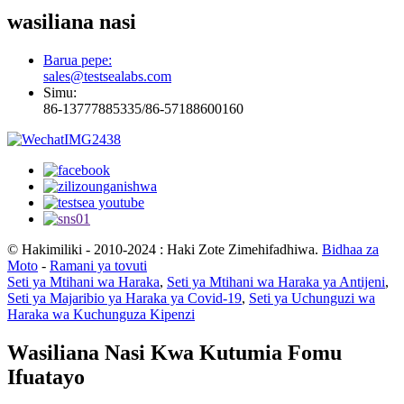
wasiliana nasi
Barua pepe:
sales@testsealabs.com
Simu:
86-13777885335/86-57188600160
© Hakimiliki - 2010-2024 : Haki Zote Zimehifadhiwa.
Bidhaa za
Moto
-
Ramani ya tovuti
Seti ya Mtihani wa Haraka
,
Seti ya Mtihani wa Haraka ya Antijeni
,
Seti ya Majaribio ya Haraka ya Covid-19
,
Seti ya Uchunguzi wa
Haraka wa Kuchunguza Kipenzi
Wasiliana Nasi Kwa Kutumia Fomu
Ifuatayo