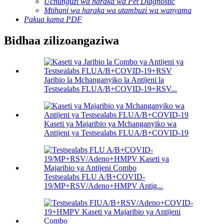
Uchunguzi wa haraka wa Pet Diagnostic
Mtihani wa haraka wa utambuzi wa wanyama
Pakua kama PDF
Bidhaa zilizoangaziwa
Jaribio la Mchanganyiko la Antijeni la
Testsealabs FLUA/B+COVID-19+RSV...
Kaseti ya Majaribio ya Mchanganyiko wa
Antijeni ya Testsealabs FLUA/B+COVID-19
Testsealabs FLU A/B+COVID-
19/MP+RSV/Adeno+HMPV Antig...