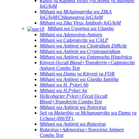
Kaseti ya Kupima Virusi vya Homa ya Manjano
IgG/IgM
Mtihani wa Mchanganyiko wa ZIKA
IgG/IgM/Chikungunya IgG/IgM
Mtihani wa Zika Virus Antibody IgG/IgM
Mtihani wa Ugonjwa wa Utumbo
Mtihani wa Adenovirus Antigen
Mtihani wa Calprotectin wa CALP
Mtihani wa Antijeni wa Clostridium Difficile
Mtihani wa Antijeni wa Cryptosporidium
Mtihani wa Antijeni wa Entamoeba Histolytica
Kinyesi Occult Blood+Transferrin+Calprotectin
Antigen Combo Test
Mtihani wa Damu ya Kinyesi ya FOB
Mtihani wa Antijeni wa Giardia Iamblia
Mtihani wa H. Pylori Ab
Mtihani wa H.Pylori Ag
Helicobacter Pylori+Fecal Occult
Blood+Transferrin Combo Test
Mtihani wa Antijeni wa Norovirus
Seti ya Majaribio ya Mchanganyiko wa Damu ya
Uchawi (Hb/TF).
Mtihani wa Antijeni wa Rotavirus
Rotavirus+Adenovirus+Norovirus Antigen
Combo Test