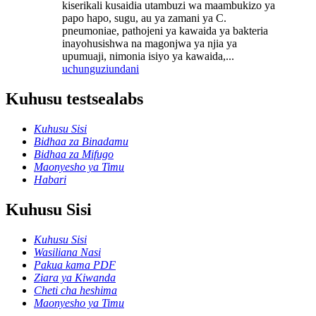
kiserikali kusaidia utambuzi wa maambukizo ya
papo hapo, sugu, au ya zamani ya C.
pneumoniae, pathojeni ya kawaida ya bakteria
inayohusishwa na magonjwa ya njia ya
upumuaji, nimonia isiyo ya kawaida,...
uchunguzi
undani
Kuhusu testsealabs
Kuhusu Sisi
Bidhaa za Binadamu
Bidhaa za Mifugo
Maonyesho ya Timu
Habari
Kuhusu Sisi
Kuhusu Sisi
Wasiliana Nasi
Pakua kama PDF
Ziara ya Kiwanda
Cheti cha heshima
Maonyesho ya Timu