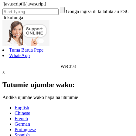
[javascript]
[/javascript]
Gonga ingiza ili kutafuta au ESC
ili kufunga
Tuma Barua Pepe
WhatsApp
WeChat
x
Tutumie ujumbe wako:
Andika ujumbe wako hapa na ututumie
English
Chinese
French
German
Portuguese
Spanish