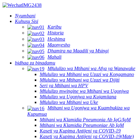
Nyumbani
Kuhusu Sisi
Karibu
Historia
Heshima
Maonyesho
Dhamira na Maadili ya Msingi
Mahali
bidhaa za binadamu
Mfululizo wa Mtihani wa Afya ya Wanawake
Mfululizo wa Mtihani wa Uzazi wa Kongamano
Mfululizo wa Mtihani wa Uzazi wa Dijiti
Seri ya Mtihani wa HPV
Mfululizo mwingine wa Mtihani wa Ugonjwa
Mfululizo wa Ugonjwa wa Kujamiiana
Mfululizo wa Mtihani wa Uke
Mtihani wa Ugonjwa wa Kuambukiza wa
Kupumua
Mtihani wa Klamidia Pneumonia Ab IgG/IgM
Mtihani wa Klamidia Pneumoniae Ab IgM
Kaseti ya Kupima Antijeni ya COVID-19
Kaseti ya Kupima Antijeni ya COVID-19(Mate)