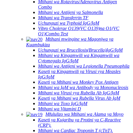
Mtihani wa Rotavirus/Adenovirus Antigen
Combo
Mtihani wa Antijeni ya Salmonella
Mtihani wa Transferrin TF
Uchunguzi wa Typhoid IgG/IgM
Vibro Cholerae O139(VC O139)na O1(VC
O1)Combo Test
Mtihani mwingine wa Magonjwa ya
Kuambukiza
Uchunguzi wa Brucellosis(Brucella)IgG/IgM
Mtihani wa Kingamwili wa Kingamwili wa
Cytomegalo IgG/IgM
Mtihani wa Antijeni wa Legionella Pneumophila
Kaseti ya Kingamwili ya Virusi vya Measles
IgG/IgM
Kaseti ya Mtihani wa Monkey Pox Antigen
Mtihani wa IgM wa Antibody ya Mononucleosis
Mtihani wa Virusi vya Rubella Ab IgG/IgM
Kaseti ya Mtihani wa Rubella Virus Ab IgM
Mtihani wa Toxo IgG/IgM
Mtihani wa Vitamini D
Mfululizo wa Mtihani wa Alama ya Moyo
Kaseti ya Kujaribu ya Protini ya C-Reactive
(CRP).
Mtihani wa Cardiac Troponin T (cTnT).