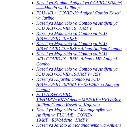
Kaseti ya Kupima Antijeni ya COVID-19(Mate)
——Mtindo wa Lollipop
FLU A/B + COVID-19 Antijeni Combo Kaseti
ya Jaribio
Kaseti ya Majaribio ya Combo ya Antijeni ya
FLU A/B+COVID-19+HMPV
Kaseti ya Majaribio ya Combo ya FLU
A/B+COVID-19+RSV
Kaseti ya Majaribio ya Combo ya FLU
A/B+COVID-19+RSV+Adeno Antijeni Combo
Kaseti ya Majaribio ya Combo ya FLU
A/B+COVID-19+RSV+Adeno+MP Antijeni
Combo
Kaseti ya Majaribio ya Combo ya Antijeni ya
FLU A/B+COVID-19/HMPV+RSV
Kaseti ya Kujaribu Combo ya FLU
A/B+COVID-19/HMPV+RSV/Adeno Antijeni
Combo
FLU A/B+COVID-
19/HMPV+RSV/Adeno+MP/HRV+HPIV/BoV
Antijeni Combo Kaseti ya Kujaribu
Kaseti ya Majaribio ya Mchanganyiko wa
Antijeni ya FLU A/B+COVID-
19/MP+RSV/Adeno+HMPV
Kaseti ya Jaribio la Mchanganyiko wa Antijeni