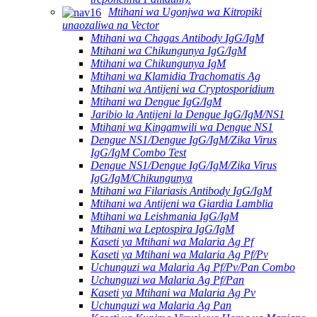
Mtihani wa Ugonjwa wa Kitropiki
unaozaliwa na Vector
Mtihani wa Chagas Antibody IgG/IgM
Mtihani wa Chikungunya IgG/IgM
Mtihani wa Chikungunya IgM
Mtihani wa Klamidia Trachomatis Ag
Mtihani wa Antijeni wa Cryptosporidium
Mtihani wa Dengue IgG/IgM
Jaribio la Antijeni la Dengue IgG/IgM/NS1
Mtihani wa Kingamwili wa Dengue NS1
Dengue NS1/Dengue IgG/IgM/Zika Virus
IgG/IgM Combo Test
Dengue NS1/Dengue IgG/IgM/Zika Virus
IgG/IgM/Chikungunya
Mtihani wa Filariasis Antibody IgG/IgM
Mtihani wa Antijeni wa Giardia Lamblia
Mtihani wa Leishmania IgG/IgM
Mtihani wa Leptospira IgG/IgM
Kaseti ya Mtihani wa Malaria Ag Pf
Kaseti ya Mtihani wa Malaria Ag Pf/Pv
Uchunguzi wa Malaria Ag Pf/Pv/Pan Combo
Uchunguzi wa Malaria Ag Pf/Pan
Kaseti ya Mtihani wa Malaria Ag Pv
Uchunguzi wa Malaria Ag Pan