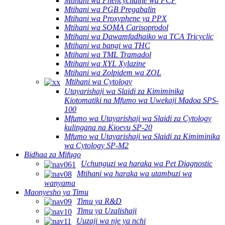
Mtihani wa Phencyclidine wa PCP
Mtihani wa PGB Pregabalin
Mtihani wa Proxyphene ya PPX
Mtihani wa SOMA Carisoprodol
Mtihani wa Dawamfadhaiko wa TCA Tricyclic
Mtihani wa bangi wa THC
Mtihani wa TML Tramadol
Mtihani wa XYL Xylazine
Mtihani wa Zolpidem wa ZOL
Mtihani wa Cytology
Utayarishaji wa Slaidi za Kimiminika
Kiotomatiki na Mfumo wa Uwekaji Madoa SPS-
100
Mfumo wa Utayarishaji wa Slaidi za Cytology
kulingana na Kioevu SP-20
Mfumo wa Utayarishaji wa Slaidi za Kimiminika
wa Cytology SP-M2
Bidhaa za Mifugo
Uchunguzi wa haraka wa Pet Diagnostic
Mtihani wa haraka wa utambuzi wa
wanyama
Maonyesho ya Timu
Timu ya R&D
Timu ya Uzalishaji
Uuzaji wa nje ya nchi