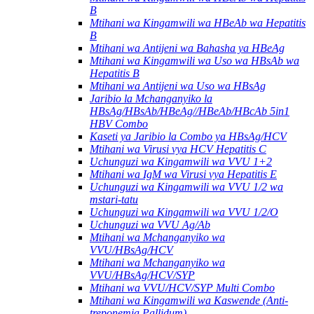
B
Mtihani wa Kingamwili wa HBeAb wa Hepatitis
B
Mtihani wa Antijeni wa Bahasha ya HBeAg
Mtihani wa Kingamwili wa Uso wa HBsAb wa
Hepatitis B
Mtihani wa Antijeni wa Uso wa HBsAg
Jaribio la Mchanganyiko la
HBsAg/HBsAb/HBeAg//HBeAb/HBcAb 5in1
HBV Combo
Kaseti ya Jaribio la Combo ya HBsAg/HCV
Mtihani wa Virusi vya HCV Hepatitis C
Uchunguzi wa Kingamwili wa VVU 1+2
Mtihani wa IgM wa Virusi vya Hepatitis E
Uchunguzi wa Kingamwili wa VVU 1/2 wa
mstari-tatu
Uchunguzi wa Kingamwili wa VVU 1/2/O
Uchunguzi wa VVU Ag/Ab
Mtihani wa Mchanganyiko wa
VVU/HBsAg/HCV
Mtihani wa Mchanganyiko wa
VVU/HBsAg/HCV/SYP
Mtihani wa VVU/HCV/SYP Multi Combo
Mtihani wa Kingamwili wa Kaswende (Anti-
treponemia Pallidum).