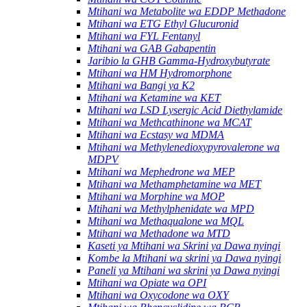
Mtihani wa Metabolite wa EDDP Methadone
Mtihani wa ETG Ethyl Glucuronid
Mtihani wa FYL Fentanyl
Mtihani wa GAB Gabapentin
Jaribio la GHB Gamma-Hydroxybutyrate
Mtihani wa HM Hydromorphone
Mtihani wa Bangi ya K2
Mtihani wa Ketamine wa KET
Mtihani wa LSD Lysergic Acid Diethylamide
Mtihani wa Methcathinone wa MCAT
Mtihani wa Ecstasy wa MDMA
Mtihani wa Methylenedioxypyrovalerone wa
MDPV
Mtihani wa Mephedrone wa MEP
Mtihani wa Methamphetamine wa MET
Mtihani wa Morphine wa MOP
Mtihani wa Methylphenidate wa MPD
Mtihani wa Methaqualone wa MQL
Mtihani wa Methadone wa MTD
Kaseti ya Mtihani wa Skrini ya Dawa nyingi
Kombe la Mtihani wa skrini ya Dawa nyingi
Paneli ya Mtihani wa skrini ya Dawa nyingi
Mtihani wa Opiate wa OPI
Mtihani wa Oxycodone wa OXY