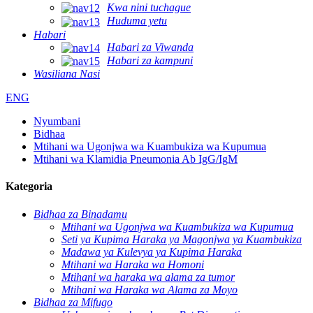
Kwa nini tuchague
Huduma yetu
Habari
Habari za Viwanda
Habari za kampuni
Wasiliana Nasi
ENG
Nyumbani
Bidhaa
Mtihani wa Ugonjwa wa Kuambukiza wa Kupumua
Mtihani wa Klamidia Pneumonia Ab IgG/IgM
Kategoria
Bidhaa za Binadamu
Mtihani wa Ugonjwa wa Kuambukiza wa Kupumua
Seti ya Kupima Haraka ya Magonjwa ya Kuambukiza
Madawa ya Kulevya ya Kupima Haraka
Mtihani wa Haraka wa Homoni
Mtihani wa haraka wa alama za tumor
Mtihani wa Haraka wa Alama za Moyo
Bidhaa za Mifugo