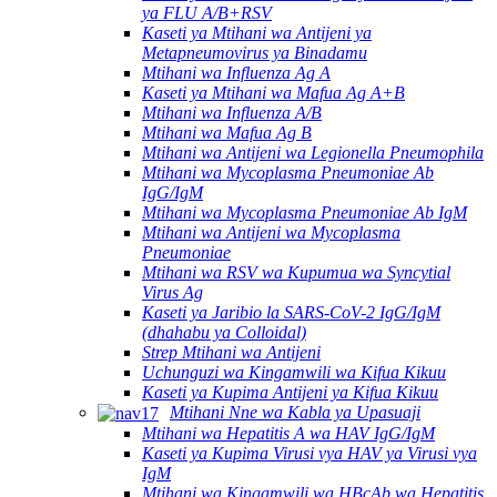
ya FLU A/B+RSV
Kaseti ya Mtihani wa Antijeni ya
Metapneumovirus ya Binadamu
Mtihani wa Influenza Ag A
Kaseti ya Mtihani wa Mafua Ag A+B
Mtihani wa Influenza A/B
Mtihani wa Mafua Ag B
Mtihani wa Antijeni wa Legionella Pneumophila
Mtihani wa Mycoplasma Pneumoniae Ab
IgG/IgM
Mtihani wa Mycoplasma Pneumoniae Ab IgM
Mtihani wa Antijeni wa Mycoplasma
Pneumoniae
Mtihani wa RSV wa Kupumua wa Syncytial
Virus Ag
Kaseti ya Jaribio la SARS-CoV-2 IgG/IgM
(dhahabu ya Colloidal)
Strep Mtihani wa Antijeni
Uchunguzi wa Kingamwili wa Kifua Kikuu
Kaseti ya Kupima Antijeni ya Kifua Kikuu
Mtihani Nne wa Kabla ya Upasuaji
Mtihani wa Hepatitis A wa HAV IgG/IgM
Kaseti ya Kupima Virusi vya HAV ya Virusi vya
IgM
Mtihani wa Kingamwili wa HBcAb wa Hepatitis