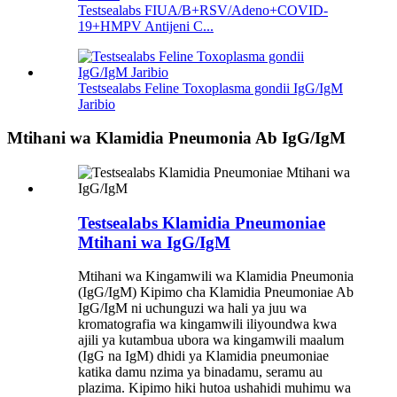
Testsealabs FIUA/B+RSV/Adeno+COVID-
19+HMPV Antijeni C...
Testsealabs Feline Toxoplasma gondii IgG/IgM
Jaribio
Mtihani wa Klamidia Pneumonia Ab IgG/IgM
Testsealabs Klamidia Pneumoniae
Mtihani wa IgG/IgM
Mtihani wa Kingamwili wa Klamidia Pneumonia
(IgG/IgM) Kipimo cha Klamidia Pneumoniae Ab
IgG/IgM ni uchunguzi wa hali ya juu wa
kromatografia wa kingamwili iliyoundwa kwa
ajili ya kutambua ubora wa kingamwili maalum
(IgG na IgM) dhidi ya Klamidia pneumoniae
katika damu nzima ya binadamu, seramu au
plazima. Kipimo hiki hutoa ushahidi muhimu wa