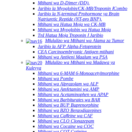
Mtihani wa D-Dimer (DD).
Jaribio la Myoglobin/CK-MB/Troponin ⅠCombo
Jaribio la N-terminal Prohormone ya Brain
Natriuretic Reptide (NT-pro BNP).
Mtihani wa Hatua Moja wa CK-MB
Mtihani wa Myoglobin wa Hatua Moja
TnI Hatua Moja Troponin Ⅰ Jaribio
Mfululizo wa Mtihani wa Alama za Tumor
Jaribio la AFP Alpha-Fetoprotein
CEA Carcinoembryonic Antigen mtihani
Mtihani wa Antijeni Maalum wa PSA
Mfululizo wa Mtihani wa Madawa ya
Kulevya
Mtihani wa 6-MAM 6-Monoacetylmorphine
Mtihani wa Pombe
Mtihani wa Alprazolam wa ALP
Mtihani wa Amfetamini wa AMP
Mtihani wa Acetaminophen wa APAP
Mtihani wa Barbiturates wa BAR
Mtihani wa BUP Buprenorphine
Mtihani wa BZO Benzodiazepines
Mtihani wa Caffeine wa CAF
Mtihani wa CLO Clonazepam
Mtihani wa Cocaine wa COC
Mtihani wa COT Cotinine