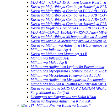
FLU A/B + COVID-19 Antijeni Combo Kaseti ya 
Kaseti ya Majaribio ya Combo ya Antijeni y
Kaseti ya Majaribio ya Combo ya FLU A/B+C
Kaseti ya Majaribio ya Combo ya FLU A/B+CO
Kaseti ya Majaribio ya Combo ya FLU A/B+C
Kaseti ya Majaribio ya Combo ya Antijeni y
Kaseti ya Kujaribu Combo ya FLU A/B+COVID
FLU A/B+COVID-19/HMPV+RSV/Adeno+MP/HRV+
Kaseti ya Majaribio ya Mchanganyiko wa An
Kaseti ya Jaribio la Mchanganyiko wa Antijeni
Kaseti ya Mtihani wa Antijeni ya Metapneumovir
Mtihani wa Influenza Ag A
Kaseti ya Mtihani wa Mafua Ag A+B
Mtihani wa Influenza A/B
Mtihani wa Mafua Ag B
Mtihani wa Antijeni wa Legionella Pneumophila
Mtihani wa Mycoplasma Pneumoniae Ab IgG/Ig
Mtihani wa Mycoplasma Pneumoniae Ab IgM
Mtihani wa Antijeni wa Mycoplasma Pneumoniae
Mtihani wa RSV wa Kupumua wa Syncytial Virus
Kaseti ya Jaribio la SARS-CoV-2 IgG/IgM (dhahab
Strep Mtihani wa Antijeni
Uchunguzi wa Kingamwili wa Kifua Kikuu
Kaseti ya Kupima Antijeni ya Kifua Kikuu
Mtihani Nne wa Kabla ya Upasuaji