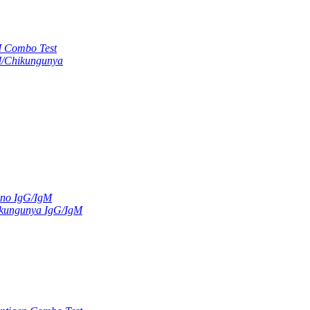
M Combo Test
M/Chikungunya
ano IgG/IgM
kungunya IgG/IgM