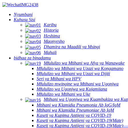
Nyumbani
Kuhusu Sisi
Karibu
Historia
Heshima
Maonyesho
Dhamira na Maadili ya Msingi
Mahali
bidhaa za binadamu
Mfululizo wa Mtihani wa Afya ya Wanawake
Mfululizo wa Mtihani wa Uzazi wa Kongamano
Mfululizo wa Mtihani wa Uzazi wa Dijiti
Seri ya Mtihani wa HPV
Mfululizo mwingine wa Mtihani wa Ugonjwa
Mfululizo wa Ugonjwa wa Kujamiiana
Mfululizo wa Mtihani wa Uke
Mtihani wa Ugonjwa wa Kuambukiza wa Ku
Mtihani wa Klamidia Pneumonia Ab IgG/IgM
Mtihani wa Klamidia Pneumoniae Ab IgM
Kaseti ya Kupima Antijeni ya COVID-19
Kaseti ya Kupima Antijeni ya COVID-19(Mate)
Kaseti ya Kupima Antijeni ya COVID-19(Mate)—