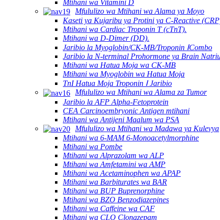
Mtihani wa Vitamini D
Mfululizo wa Mtihani wa Alama ya Moyo
Kaseti ya Kujaribu ya Protini ya C-Reactive (CRP
Mtihani wa Cardiac Troponin T (cTnT).
Mtihani wa D-Dimer (DD).
Jaribio la Myoglobin/CK-MB/Troponin ⅠCombo
Jaribio la N-terminal Prohormone ya Brain Natriu
Mtihani wa Hatua Moja wa CK-MB
Mtihani wa Myoglobin wa Hatua Moja
TnI Hatua Moja Troponin Ⅰ Jaribio
Mfululizo wa Mtihani wa Alama za Tumor
Jaribio la AFP Alpha-Fetoprotein
CEA Carcinoembryonic Antigen mtihani
Mtihani wa Antijeni Maalum wa PSA
Mfululizo wa Mtihani wa Madawa ya Kulevya
Mtihani wa 6-MAM 6-Monoacetylmorphine
Mtihani wa Pombe
Mtihani wa Alprazolam wa ALP
Mtihani wa Amfetamini wa AMP
Mtihani wa Acetaminophen wa APAP
Mtihani wa Barbiturates wa BAR
Mtihani wa BUP Buprenorphine
Mtihani wa BZO Benzodiazepines
Mtihani wa Caffeine wa CAF
Mtihani wa CLO Clonazepam