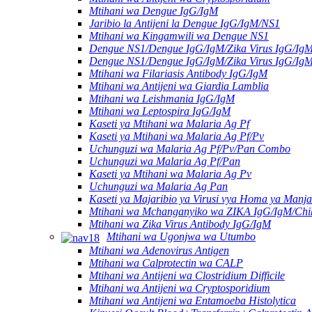
Mtihani wa Dengue IgG/IgM
Jaribio la Antijeni la Dengue IgG/IgM/NS1
Mtihani wa Kingamwili wa Dengue NS1
Dengue NS1/Dengue IgG/IgM/Zika Virus IgG/Ig
Dengue NS1/Dengue IgG/IgM/Zika Virus IgG/Ig
Mtihani wa Filariasis Antibody IgG/IgM
Mtihani wa Antijeni wa Giardia Lamblia
Mtihani wa Leishmania IgG/IgM
Mtihani wa Leptospira IgG/IgM
Kaseti ya Mtihani wa Malaria Ag Pf
Kaseti ya Mtihani wa Malaria Ag Pf/Pv
Uchunguzi wa Malaria Ag Pf/Pv/Pan Combo
Uchunguzi wa Malaria Ag Pf/Pan
Kaseti ya Mtihani wa Malaria Ag Pv
Uchunguzi wa Malaria Ag Pan
Kaseti ya Majaribio ya Virusi vya Homa ya Manj
Mtihani wa Mchanganyiko wa ZIKA IgG/IgM/Chi
Mtihani wa Zika Virus Antibody IgG/IgM
Mtihani wa Ugonjwa wa Utumbo
Mtihani wa Adenovirus Antigen
Mtihani wa Calprotectin wa CALP
Mtihani wa Antijeni wa Clostridium Difficile
Mtihani wa Antijeni wa Cryptosporidium
Mtihani wa Antijeni wa Entamoeba Histolytica