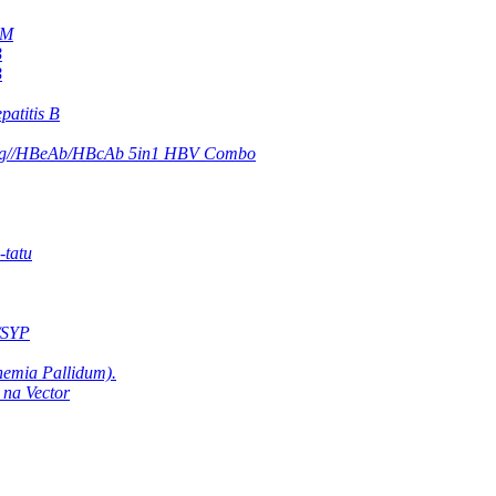
gM
B
B
atitis B
eAg//HBeAb/HBcAb 5in1 HBV Combo
-tatu
/SYP
nemia Pallidum).
 na Vector