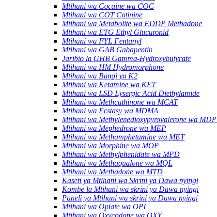
Mtihani wa Cocaine wa COC
Mtihani wa COT Cotinine
Mtihani wa Metabolite wa EDDP Methadone
Mtihani wa ETG Ethyl Glucuronid
Mtihani wa FYL Fentanyl
Mtihani wa GAB Gabapentin
Jaribio la GHB Gamma-Hydroxybutyrate
Mtihani wa HM Hydromorphone
Mtihani wa Bangi ya K2
Mtihani wa Ketamine wa KET
Mtihani wa LSD Lysergic Acid Diethylamide
Mtihani wa Methcathinone wa MCAT
Mtihani wa Ecstasy wa MDMA
Mtihani wa Methylenedioxypyrovalerone wa MD
Mtihani wa Mephedrone wa MEP
Mtihani wa Methamphetamine wa MET
Mtihani wa Morphine wa MOP
Mtihani wa Methylphenidate wa MPD
Mtihani wa Methaqualone wa MQL
Mtihani wa Methadone wa MTD
Kaseti ya Mtihani wa Skrini ya Dawa nyingi
Kombe la Mtihani wa skrini ya Dawa nyingi
Paneli ya Mtihani wa skrini ya Dawa nyingi
Mtihani wa Opiate wa OPI
Mtihani wa Oxycodone wa OXY