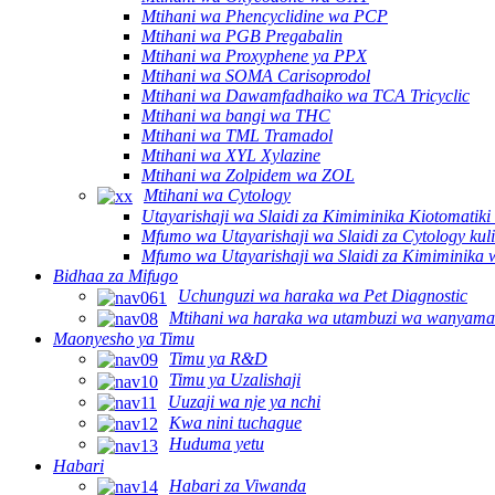
Mtihani wa Phencyclidine wa PCP
Mtihani wa PGB Pregabalin
Mtihani wa Proxyphene ya PPX
Mtihani wa SOMA Carisoprodol
Mtihani wa Dawamfadhaiko wa TCA Tricyclic
Mtihani wa bangi wa THC
Mtihani wa TML Tramadol
Mtihani wa XYL Xylazine
Mtihani wa Zolpidem wa ZOL
Mtihani wa Cytology
Utayarishaji wa Slaidi za Kimiminika Kiotomat
Mfumo wa Utayarishaji wa Slaidi za Cytology ku
Mfumo wa Utayarishaji wa Slaidi za Kimiminika
Bidhaa za Mifugo
Uchunguzi wa haraka wa Pet Diagnostic
Mtihani wa haraka wa utambuzi wa wanyama
Maonyesho ya Timu
Timu ya R&D
Timu ya Uzalishaji
Uuzaji wa nje ya nchi
Kwa nini tuchague
Huduma yetu
Habari
Habari za Viwanda