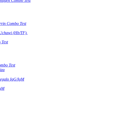
Antigen Combo Test
rrin Combo Test
 Uchawi (Hb/TF).
 Test
mbo Test
iza
egalo IgG/IgM
IgM