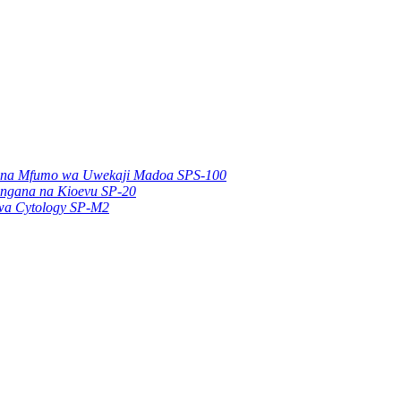
iki na Mfumo wa Uwekaji Madoa SPS-100
lingana na Kioevu SP-20
 wa Cytology SP-M2