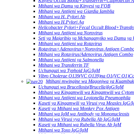
Kinyesi Occult Blood+Transferrin+Calprotectin 
Mtihani wa Damu ya Kinyesi ya FOB
Mtihani wa Antijeni wa Giardia Iamblia
Mtihani wa H. Pylori Ab
Mtihani wa H.Pylori Ag
Helicobacter Pylori+Fecal Occult Blood+Transfe
Mtihani wa Antijeni wa Norovirus
Seti ya Majaribio ya Mchanganyiko wa Damu ya
Mtihani wa Antijeni wa Rotavirus
Rotavirus+Adenovirus+Norovirus Antigen Combo
Mtihani wa Rotavirus/Adenovirus Antigen Combo
Mtihani wa Antijeni ya Salmonella
Mtihani wa Transferrin TF
Uchunguzi wa Typhoid IgG/IgM
Vibro Cholerae O139(VC O139)na O1(VC O1)Co
Mtihani mwingine wa Magonjwa ya Kuambuk
Uchunguzi wa Brucellosis(Brucella)IgG/IgM
Mtihani wa Kingamwili wa Kingamwili wa Cytom
Mtihani wa Antijeni wa Legionella Pneumophila
Kaseti ya Kingamwili ya Virusi vya Measles IgG/
Kaseti ya Mtihani wa Monkey Pox Antigen
Mtihani wa IgM wa Antibody ya Mononucleosis
Mtihani wa Virusi vya Rubella Ab IgG/IgM
Kaseti ya Mtihani wa Rubella Virus Ab IgM
Mtihani wa Toxo IgG/IgM