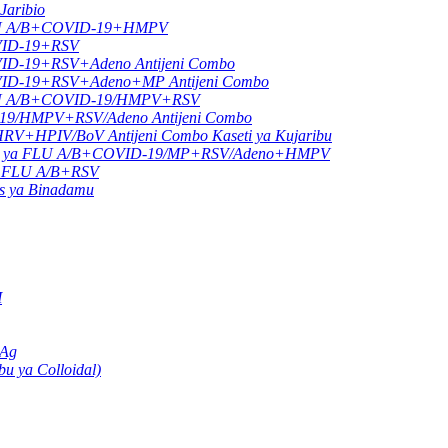
Jaribio
a FLU A/B+COVID-19+HMPV
OVID-19+RSV
VID-19+RSV+Adeno Antijeni Combo
OVID-19+RSV+Adeno+MP Antijeni Combo
a FLU A/B+COVID-19/HMPV+RSV
-19/HMPV+RSV/Adeno Antijeni Combo
HPIV/BoV Antijeni Combo Kaseti ya Kujaribu
tijeni ya FLU A/B+COVID-19/MP+RSV/Adeno+HMPV
 ya FLU A/B+RSV
us ya Binadamu
M
 Ag
u ya Colloidal)