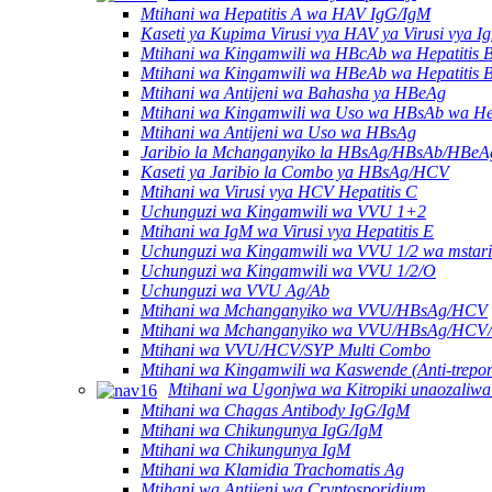
Mtihani wa Hepatitis A wa HAV IgG/IgM
Kaseti ya Kupima Virusi vya HAV ya Virusi vya I
Mtihani wa Kingamwili wa HBcAb wa Hepatitis 
Mtihani wa Kingamwili wa HBeAb wa Hepatitis 
Mtihani wa Antijeni wa Bahasha ya HBeAg
Mtihani wa Kingamwili wa Uso wa HBsAb wa Hep
Mtihani wa Antijeni wa Uso wa HBsAg
Jaribio la Mchanganyiko la HBsAg/HBsAb/HB
Kaseti ya Jaribio la Combo ya HBsAg/HCV
Mtihani wa Virusi vya HCV Hepatitis C
Uchunguzi wa Kingamwili wa VVU 1+2
Mtihani wa IgM wa Virusi vya Hepatitis E
Uchunguzi wa Kingamwili wa VVU 1/2 wa mstari
Uchunguzi wa Kingamwili wa VVU 1/2/O
Uchunguzi wa VVU Ag/Ab
Mtihani wa Mchanganyiko wa VVU/HBsAg/HCV
Mtihani wa Mchanganyiko wa VVU/HBsAg/HCV
Mtihani wa VVU/HCV/SYP Multi Combo
Mtihani wa Kingamwili wa Kaswende (Anti-trepo
Mtihani wa Ugonjwa wa Kitropiki unaozaliwa
Mtihani wa Chagas Antibody IgG/IgM
Mtihani wa Chikungunya IgG/IgM
Mtihani wa Chikungunya IgM
Mtihani wa Klamidia Trachomatis Ag
Mtihani wa Antijeni wa Cryptosporidium