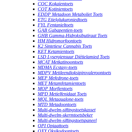
COC Kokaïentoets
COT Kotinientoets
EDDP Metadoon Metaboliet Toets
ETG Etielglukuroniedtoets
FYL Fentanieltoets
GAB Gabapentien-toets
GHB Gamma-Hidroksibutiraat Toets
HM Hidromorfoontoets
K2 Sintetiese Cannabis Toets
KET Ketamientoets
LSD Lysergiensuur Diëtielamied Toets
MCAT Metkatinoontoets
MDMA Ecstasy-toets
MDPV Metileendioksipirovaleroontoets
MEP Mefedrone-toets
MET Metamfetamientoets
MOP Morfientoets
MPD Metielfenidaat Toets
MQL Metaqualone-toets
MTD Metadoontoets
Multi-dwelm-siftingstoetskasset
Multi-dwelm-skermtoetsbeker
Multi-dwelm-siftingstoetspaneel
OPI Opiaattoets
OXY Oksikodoontoets