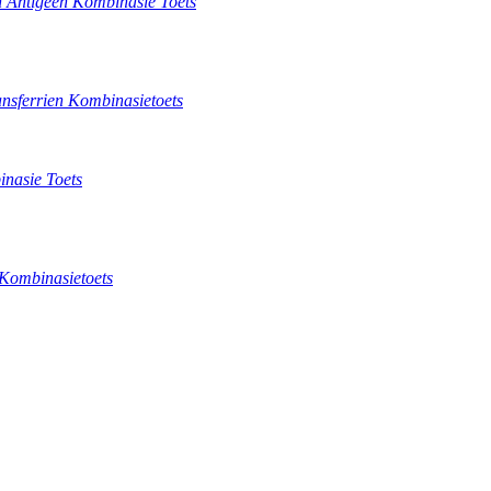
n Antigeen Kombinasie Toets
ansferrien Kombinasietoets
nasie Toets
Kombinasietoets