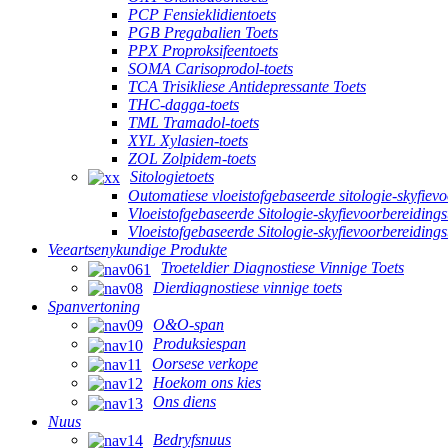
PCP Fensieklidientoets
PGB Pregabalien Toets
PPX Proproksifeentoets
SOMA Carisoprodol-toets
TCA Trisikliese Antidepressante Toets
THC-dagga-toets
TML Tramadol-toets
XYL Xylasien-toets
ZOL Zolpidem-toets
Sitologietoets
Outomatiese vloeistofgebaseerde sitologie-skyfiev
Vloeistofgebaseerde Sitologie-skyfievoorbereidings
Vloeistofgebaseerde Sitologie-skyfievoorbereiding
Veeartsenykundige Produkte
Troeteldier Diagnostiese Vinnige Toets
Dierdiagnostiese vinnige toets
Spanvertoning
O&O-span
Produksiespan
Oorsese verkope
Hoekom ons kies
Ons diens
Nuus
Bedryfsnuus