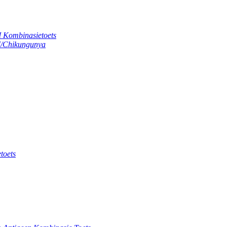
 Kombinasietoets
M/Chikungunya
toets