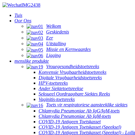
Tuis
Oor Ons
Welkom
Geskiedenis
Eer
Uitstalling
Missie en Kernwaardes
Ligging
menslike produkte
Vrouegesondheidstoetsreeks
Konvensie Vrugbaarheidstoetsreeks
Digitale Vrugbaarheidstoetsreeks
HPV-toetsreeks
Ander Siektetoetsreekse
Seksueel Oordraagbare Siektes Reeks
Vaginitis-toetsreeks
Toets vir respiratoriese aansteeklike siektes
Chlamydia Pneumoniae Ab IgG/IgM-toets
Chlamydia Pneumoniae Ab IgM-toets
COVID-19 Antigeen Toetskasset
COVID-19 Antigeen Toetskasset (Speeksel)
COVID-19 Antigeen Toetskasset (Speeksel) - Lolli