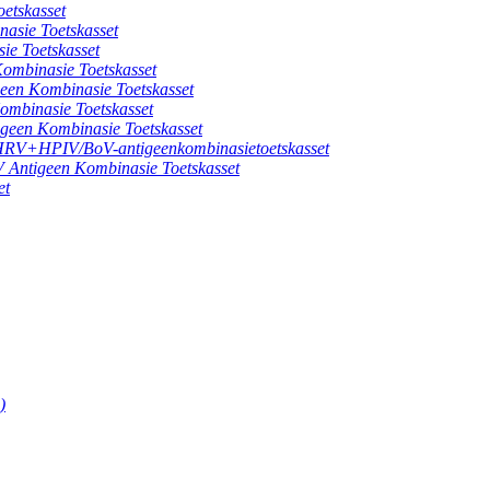
etskasset
ie Toetskasset
 Toetskasset
binasie Toetskasset
 Kombinasie Toetskasset
inasie Toetskasset
n Kombinasie Toetskasset
HPIV/BoV-antigeenkombinasietoetskasset
igeen Kombinasie Toetskasset
et
)