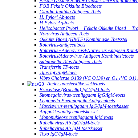
Fekale Okkulte Bloed+Transferrien+Kalprotektie
FOB Fekale Okkulte Bloedtoets
Giardia Iamblia Antigeen Toets
H. Pylori Ab-toets
H.Pylori Ag-toets
Helicobacter Pylori + Fekale Okkulte Bloed + Tr
Norovirus Antigeen Toets
Okkulte Bloed (Hb/TF) Kombinasie Toetsstel
Rotavirus-antigeentoets
Rotavirus+Adenovirus+Norovirus Antigeen Kombi
Rotavirus/Adenovirus Antigeen Kombinasietoets
Salmonella Tifus Antigeen Toets
Transferrin TF-toets
Tifus IgG/IgM-toets
Vibro Cholerae O139 (VC O139) en O1 (VC O1) 
Ander aansteeklike siektetoets
Brucellose (Brucella) IgG/IgM-toets
Sitomegalovirus-teenliggaam IgG/IgM-toets
Legionella Pneumophila Antigeentoets
Maselsvirus-teenliggaam IgG/IgM-toetskasset
Aappokke-antigeentoetskasset
Mononukleose-teenliggaam IgM-toets
Rubellavirus Ab IgG/IgM-toets
Rubellavirus Ab IgM-toetskasset
Toxo IgG/IgM-toets