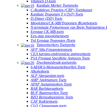
Vitamien D-toets
Kardiale Merker Toetsreeks
C-Reaktiewe Proteïen (CRP) Toetskasset
Kardiale Troponien T (cTnT) Toets
D-Dimer (DD) Toets
Mioglobien/CK-MB/Troponien ⅠKombotoets
N-terminale Prohormoon van Brein Natriuretiese 
Eenstap CK-MB-toets
Een-stap mioglobientoets
TnI Eenstap Troponien ⅠToets
Tumormerkers Toetsreeks
AFP Alfa-Fetoproteïentoets
CEA karsino-embrioniese antigeentoets
PSA Prostaat Spesifieke Antigeen Toets
Dwelmmisbruik-toetsreeks
6-MAM 6-Monoasetielmorfien Toets
Alkoholtoets
ALP Alprazolam-toets
AMP Amfetamien Toets
APAP Asetaminofeen Toets
BAR Barbituraattoets
BUP Buprenorfien Toets
BZO Bensodiasepiene Toets
CAF Kafeïentoets
CLO Clonazepam-toets