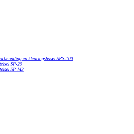
oorbereiding en kleuringstelsel SPS-100
telsel SP-20
stelsel SP-M2