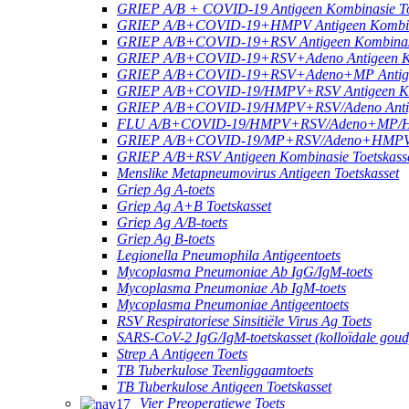
GRIEP A/B + COVID-19 Antigeen Kombinasie To
GRIEP A/B+COVID-19+HMPV Antigeen Kombinas
GRIEP A/B+COVID-19+RSV Antigeen Kombinasie
GRIEP A/B+COVID-19+RSV+Adeno Antigeen Kom
GRIEP A/B+COVID-19+RSV+Adeno+MP Antigeen
GRIEP A/B+COVID-19/HMPV+RSV Antigeen Komb
GRIEP A/B+COVID-19/HMPV+RSV/Adeno Antigee
FLU A/B+COVID-19/HMPV+RSV/Adeno+MP/HRV+
GRIEP A/B+COVID-19/MP+RSV/Adeno+HMPV Ant
GRIEP A/B+RSV Antigeen Kombinasie Toetskass
Menslike Metapneumovirus Antigeen Toetskasset
Griep Ag A-toets
Griep Ag A+B Toetskasset
Griep Ag A/B-toets
Griep Ag B-toets
Legionella Pneumophila Antigeentoets
Mycoplasma Pneumoniae Ab IgG/IgM-toets
Mycoplasma Pneumoniae Ab IgM-toets
Mycoplasma Pneumoniae Antigeentoets
RSV Respiratoriese Sinsitiële Virus Ag Toets
SARS-CoV-2 IgG/IgM-toetskasset (kolloïdale goud
Strep A Antigeen Toets
TB Tuberkulose Teenliggaamtoets
TB Tuberkulose Antigeen Toetskasset
Vier Preoperatiewe Toets