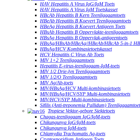
HAV Hepatitis A Virus IgG/IgM Toets
HAV Hepatitis A Virus IgM Toetskasset
HBcAb Hepatitis B Kern Teenliggaamtoets
HBeAb Hepatitis B Koevert Teenliggaamtoets
HBeAg Hepatitis B Koevert Antigeen Toets
HBsAb Hepatitis B Oppervlakte-teenliggaamtoets
HBsAg Hepatitis B Oppervlak-antigeentoets
HBsAg/HBsAb/HBeAg//HBeAb/HBcAb 5-in-1 HBV
HBsAg/HCV Kombinasietoetskasset
HCV Hepatitis C Virus Ab Toets
MIV 1+2 Teenliggaamtoets
Hepatitis E-virus-teenliggaam-IgM-toets
MIV 1/2 Drie-lyn Teenliggaamtoets
MIV 1/2/O Teenliggaamtoets
MIV Ag/Ab-toets
MIV/HBsAg/HCV Multi-kombinasietoets
MIV/HBsAg/HCV/SYP Multi-kombinasietoets
MIV/HCV/SYP Multi-kombinasietoets
Sifilis (Anti-treponemia Pallidum) Teenliggaamtoe
Tropiese Vektor-gebore Siektetoets
Chagas-teenliggaam IgG/IgM-toets
Chikungunya IgG/IgM-toets
Chikungunya IgM-toets
Chlamydia Trachomatis Ag-toets
Cryptosporidium Antigeen Toets