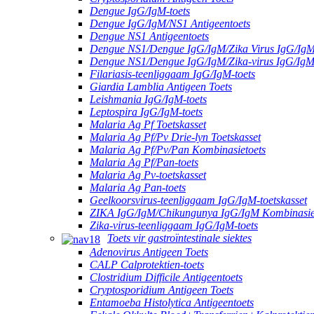
Dengue IgG/IgM-toets
Dengue IgG/IgM/NS1 Antigeentoets
Dengue NS1 Antigeentoets
Dengue NS1/Dengue IgG/IgM/Zika Virus IgG/IgM
Dengue NS1/Dengue IgG/IgM/Zika-virus IgG/Ig
Filariasis-teenliggaam IgG/IgM-toets
Giardia Lamblia Antigeen Toets
Leishmania IgG/IgM-toets
Leptospira IgG/IgM-toets
Malaria Ag Pf Toetskasset
Malaria Ag Pf/Pv Drie-lyn Toetskasset
Malaria Ag Pf/Pv/Pan Kombinasietoets
Malaria Ag Pf/Pan-toets
Malaria Ag Pv-toetskasset
Malaria Ag Pan-toets
Geelkoorsvirus-teenliggaam IgG/IgM-toetskasset
ZIKA IgG/IgM/Chikungunya IgG/IgM Kombinasie
Zika-virus-teenliggaam IgG/IgM-toets
Toets vir gastroïntestinale siektes
Adenovirus Antigeen Toets
CALP Calprotektien-toets
Clostridium Difficile Antigeentoets
Cryptosporidium Antigeen Toets
Entamoeba Histolytica Antigeentoets