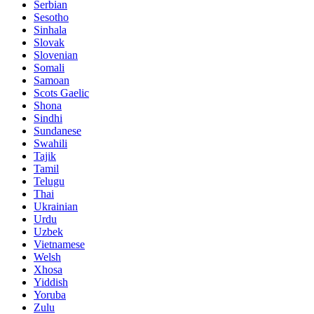
Serbian
Sesotho
Sinhala
Slovak
Slovenian
Somali
Samoan
Scots Gaelic
Shona
Sindhi
Sundanese
Swahili
Tajik
Tamil
Telugu
Thai
Ukrainian
Urdu
Uzbek
Vietnamese
Welsh
Xhosa
Yiddish
Yoruba
Zulu