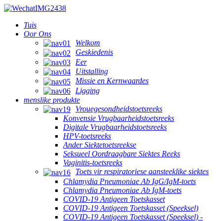
Tuis
Oor Ons
Welkom
Geskiedenis
Eer
Uitstalling
Missie en Kernwaardes
Ligging
menslike produkte
Vrouegesondheidstoetsreeks
Konvensie Vrugbaarheidstoetsreeks
Digitale Vrugbaarheidstoetsreeks
HPV-toetsreeks
Ander Siektetoetsreekse
Seksueel Oordraagbare Siektes Reeks
Vaginitis-toetsreeks
Toets vir respiratoriese aansteeklike siektes
Chlamydia Pneumoniae Ab IgG/IgM-toets
Chlamydia Pneumoniae Ab IgM-toets
COVID-19 Antigeen Toetskasset
COVID-19 Antigeen Toetskasset (Speeksel)
COVID-19 Antigeen Toetskasset (Speeksel) -