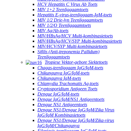
HCV Hepatitis C Virus Ab Toets
MIV 1+2 Teenliggaamtoets
Hepatitis E-virus-teenliggaam-IgM-toets
MIV 1/2 Drie-lyn Teenliggaamtoets
MIV 1/2/O Teenliggaamtoets
MIV Ag/Ab-toets
MIV/HBsAg/HCV Multi-kombinasietoets
MIV/HBsAg/HCV/SYP Multi-kombinasietoets
MIV/HCV/SYP Multi-kombinasietoets
Sifilis (Anti-treponemia Pallidum)
Teenliggaamtoets
Tropiese Vektor-gebore Siektetoets
Chagas-teenliggaam IgG/IgM-toets
Chikungunya IgG/IgM-toets
Chikungunya IgM-toets
Chlamydia Trachomatis Ag-toets
Cryptosporidium Antigeen Toets
Dengue IgG/IgM-toets
Dengue IgG/IgM/NS1 Antigeentoets
Dengue NS1 Antigeentoets
Dengue NS1/Dengue IgG/IgM/Zika Virus
IgG/IgM Kombinasietoets
Dengue NS1/Dengue IgG/IgM/Zika-virus
IgG/IgM/Chikungunya
Filariasis-teenliggaam IgG/IgM-toets