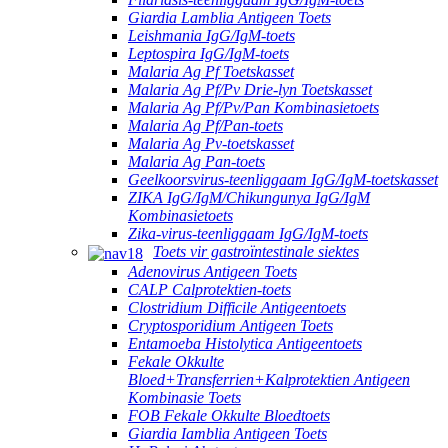
Giardia Lamblia Antigeen Toets
Leishmania IgG/IgM-toets
Leptospira IgG/IgM-toets
Malaria Ag Pf Toetskasset
Malaria Ag Pf/Pv Drie-lyn Toetskasset
Malaria Ag Pf/Pv/Pan Kombinasietoets
Malaria Ag Pf/Pan-toets
Malaria Ag Pv-toetskasset
Malaria Ag Pan-toets
Geelkoorsvirus-teenliggaam IgG/IgM-toetskasset
ZIKA IgG/IgM/Chikungunya IgG/IgM
Kombinasietoets
Zika-virus-teenliggaam IgG/IgM-toets
Toets vir gastroïntestinale siektes
Adenovirus Antigeen Toets
CALP Calprotektien-toets
Clostridium Difficile Antigeentoets
Cryptosporidium Antigeen Toets
Entamoeba Histolytica Antigeentoets
Fekale Okkulte
Bloed+Transferrien+Kalprotektien Antigeen
Kombinasie Toets
FOB Fekale Okkulte Bloedtoets
Giardia Iamblia Antigeen Toets