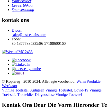
Fabriekstoer
Ere-sertifikaat
Spanvertoning
kontak ons
E-pos:
sales@testsealabs.com
Foon:
86-13777885335/86-57188600160
© Kopiereg - 2010-2024: Alle regte voorbehou.
Warm Produkte
-
Werfkaart
Vinnige Toetsstel
,
Antigeen Vinnige Toetsstel
,
Covid-19 Vinnige
Toetsstel
,
Troeteldier Diagnostiese Vinnige Toetsstel
Kontak Ons Deur Die Vorm Hieronder Te