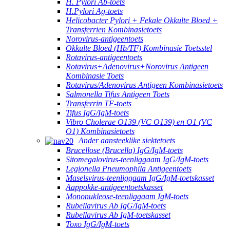
H. Pylori Ab-toets
H.Pylori Ag-toets
Helicobacter Pylori + Fekale Okkulte Bloed +
Transferrien Kombinasietoets
Norovirus-antigeentoets
Okkulte Bloed (Hb/TF) Kombinasie Toetsstel
Rotavirus-antigeentoets
Rotavirus+Adenovirus+Norovirus Antigeen
Kombinasie Toets
Rotavirus/Adenovirus Antigeen Kombinasietoets
Salmonella Tifus Antigeen Toets
Transferrin TF-toets
Tifus IgG/IgM-toets
Vibro Cholerae O139 (VC O139) en O1 (VC
O1) Kombinasietoets
Ander aansteeklike siektetoets
Brucellose (Brucella) IgG/IgM-toets
Sitomegalovirus-teenliggaam IgG/IgM-toets
Legionella Pneumophila Antigeentoets
Maselsvirus-teenliggaam IgG/IgM-toetskasset
Aappokke-antigeentoetskasset
Mononukleose-teenliggaam IgM-toets
Rubellavirus Ab IgG/IgM-toets
Rubellavirus Ab IgM-toetskasset
Toxo IgG/IgM-toets