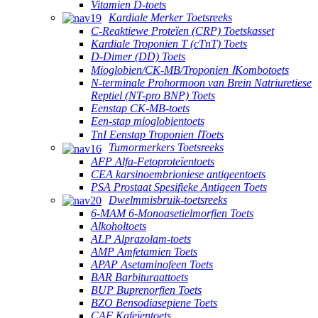
Vitamien D-toets
Kardiale Merker Toetsreeks
C-Reaktiewe Proteïen (CRP) Toetskasset
Kardiale Troponien T (cTnT) Toets
D-Dimer (DD) Toets
Mioglobien/CK-MB/Troponien ⅠKombotoets
N-terminale Prohormoon van Brein Natriuretiese
Reptiel (NT-pro BNP) Toets
Eenstap CK-MB-toets
Een-stap mioglobientoets
TnI Eenstap Troponien ⅠToets
Tumormerkers Toetsreeks
AFP Alfa-Fetoproteïentoets
CEA karsinoembrioniese antigeentoets
PSA Prostaat Spesifieke Antigeen Toets
Dwelmmisbruik-toetsreeks
6-MAM 6-Monoasetielmorfien Toets
Alkoholtoets
ALP Alprazolam-toets
AMP Amfetamien Toets
APAP Asetaminofeen Toets
BAR Barbituraattoets
BUP Buprenorfien Toets
BZO Bensodiasepiene Toets
CAF Kafeïentoets