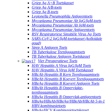
Griep Ag A+B Toetskasset
Griep Ag A/B-toets
Griep Ag B-toets
Legionella Pneumophila Antigeentoets
Mycoplasma Pneumoniae Ab IgG/IgM-toets
Mycoplasma Pneumoniae Ab IgM-toets
Mycoplasma Pneumoniae Antigeentoets
RSV Respiratoriese Sinsitiële Virus Ag Toets
SARS-CoV-2 IgG/IgM-toetskasset (kolloïdale
goud)
Strep A Antigeen Toets
TB Tuberkulose Teenliggaamtoets
TB Tuberkulose Antigeen Toetskasset
Vier Preoperatiewe Toets
HAV Hepatitis A Virus IgG/IgM Toets
HAV Hepatitis A Virus IgM Toetskasset
HBcAb Hepatitis B Kern Teenliggaamtoets
HBeAb Hepatitis B Koevert Teenliggaamtoets
HBeAg Hepatitis B Koevert Antigeen Toets
HBsAb Hepatitis B Oppervlakte-
teenliggaamtoets
HBsAg Hepatitis B Oppervlak-antigeentoets
HBsAg/HBsAb/HBeAg//HBeAb/HBcAb 5-in-1
HBV-kombinasietoets
HBsAg/HCV Kombinasietoetskasset