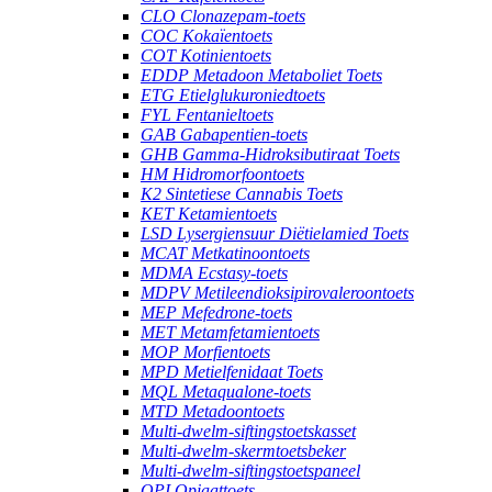
CLO Clonazepam-toets
COC Kokaïentoets
COT Kotinientoets
EDDP Metadoon Metaboliet Toets
ETG Etielglukuroniedtoets
FYL Fentanieltoets
GAB Gabapentien-toets
GHB Gamma-Hidroksibutiraat Toets
HM Hidromorfoontoets
K2 Sintetiese Cannabis Toets
KET Ketamientoets
LSD Lysergiensuur Diëtielamied Toets
MCAT Metkatinoontoets
MDMA Ecstasy-toets
MDPV Metileendioksipirovaleroontoets
MEP Mefedrone-toets
MET Metamfetamientoets
MOP Morfientoets
MPD Metielfenidaat Toets
MQL Metaqualone-toets
MTD Metadoontoets
Multi-dwelm-siftingstoetskasset
Multi-dwelm-skermtoetsbeker
Multi-dwelm-siftingstoetspaneel
OPI Opiaattoets