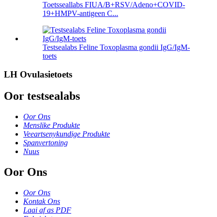
Toetsseallabs FIUA/B+RSV/Adeno+COVID-
19+HMPV-antigeen C...
Testsealabs Feline Toxoplasma gondii IgG/IgM-
toets
LH Ovulasietoets
Oor testsealabs
Oor Ons
Menslike Produkte
Veeartsenykundige Produkte
Spanvertoning
Nuus
Oor Ons
Oor Ons
Kontak Ons
Laai af as PDF