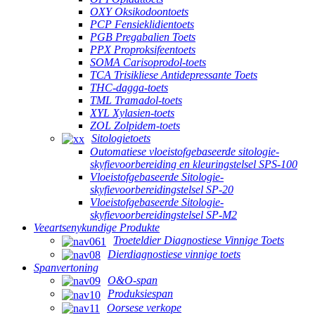
OXY Oksikodoontoets
PCP Fensieklidientoets
PGB Pregabalien Toets
PPX Proproksifeentoets
SOMA Carisoprodol-toets
TCA Trisikliese Antidepressante Toets
THC-dagga-toets
TML Tramadol-toets
XYL Xylasien-toets
ZOL Zolpidem-toets
Sitologietoets
Outomatiese vloeistofgebaseerde sitologie-
skyfievoorbereiding en kleuringstelsel SPS-100
Vloeistofgebaseerde Sitologie-
skyfievoorbereidingstelsel SP-20
Vloeistofgebaseerde Sitologie-
skyfievoorbereidingstelsel SP-M2
Veeartsenykundige Produkte
Troeteldier Diagnostiese Vinnige Toets
Dierdiagnostiese vinnige toets
Spanvertoning
O&O-span
Produksiespan
Oorsese verkope