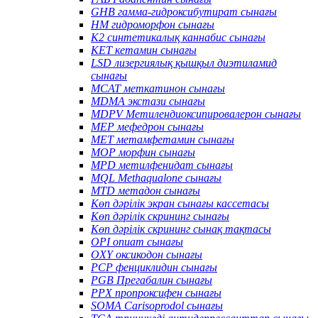
GHB гамма-гидроксибутират сынағы
HM гидроморфон сынағы
K2 синтетикалық каннабис сынағы
KET кетамин сынағы
LSD лизергиялық қышқыл диэтиламид
сынағы
MCAT меткатинон сынағы
MDMA экстази сынағы
MDPV Метилендиоксипировалерон сынағы
MEP мефедрон сынағы
MET метамфетамин сынағы
MOP морфин сынағы
MPD метилфенидат сынағы
MQL Methaqualone сынағы
MTD метадон сынағы
Көп дәрілік экран сынағы кассетасы
Көп дәрілік скрининг сынағы
Көп дәрілік скрининг сынақ тақтасы
OPI опиат сынағы
OXY оксикодон сынағы
PCP фенциклидин сынағы
PGB Прегабалин сынағы
PPX пропроксифен сынағы
SOMA Carisoprodol сынағы