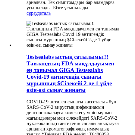
арналған. Тек симптомдары бар адамдарға
ұсынылады. Бізге ұсынылады...
сұрау
деталь
Testsealabs ыстық сатылымы!!!
Таиландтың FDA мақұлдауымен
ең танымал GIGA Testsealabs
Covid-19 антигендік сынағы
мұрынның $Сілекейі 2-де 1 үйде
өзін-өзі сынау жинағы
COVID-19 антиген сынағы кассетасы - бұл
SARS-CoV-2 вирустық инфекциясын
диагностикалауға көмектесу үшін мұрын
жағындылары мен сілекейдегі SARS-CoV-2
нуклеокапсидті антигенін сапалы анықтауға
арналған хроматографиялық иммундық
талдау. *Тайланд FDA нөмірі: T6400358