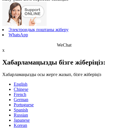
Электрондық поштаны жіберу
WhatsApp
WeChat
x
Хабарламаңызды бізге жіберіңіз:
Хабарламаңызды осы жерге жазып, бізге жіберіңіз
English
Chinese
French
German
Portuguese
Spanish
Russian
Japanese
Korean