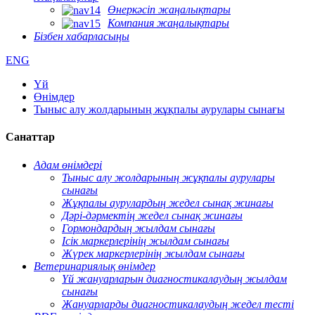
Өнеркәсіп жаңалықтары
Компания жаңалықтары
Бізбен хабарласыңы
ENG
Үй
Өнімдер
Тыныс алу жолдарының жұқпалы аурулары сынағы
Санаттар
Адам өнімдері
Тыныс алу жолдарының жұқпалы аурулары
сынағы
Жұқпалы аурулардың жедел сынақ жинағы
Дәрі-дәрмектің жедел сынақ жинағы
Гормондардың жылдам сынағы
Ісік маркерлерінің жылдам сынағы
Жүрек маркерлерінің жылдам сынағы
Ветеринариялық өнімдер
Үй жануарларын диагностикалаудың жылдам
сынағы
Жануарларды диагностикалаудың жедел тесті