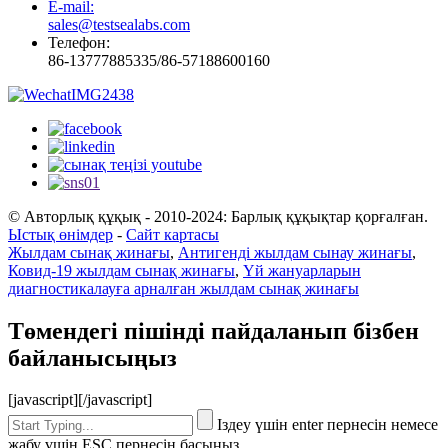
E-mail:
sales@testsealabs.com
Телефон:
86-13777885335/86-57188600160
© Авторлық құқық - 2010-2024: Барлық құқықтар қорғалған.
Ыстық өнімдер
-
Сайт картасы
Жылдам сынақ жинағы
,
Антигенді жылдам сынау жинағы
,
Ковид-19 жылдам сынақ жинағы
,
Үй жануарларын
диагностикалауға арналған жылдам сынақ жинағы
Төмендегі пішінді пайдаланып бізбен
байланысыңыз
[javascript]
[/javascript]
Іздеу үшін enter пернесін немесе
жабу үшін ESC пернесін басыңыз