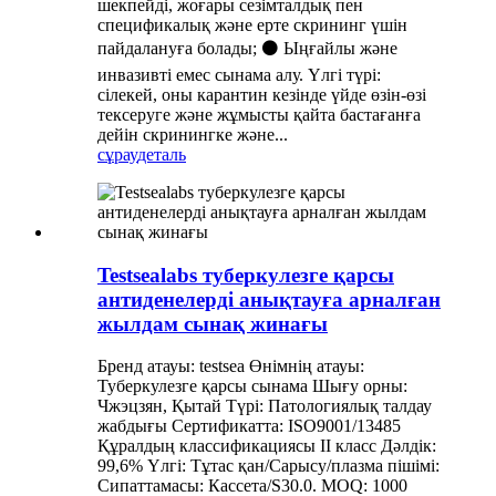
шекпейді, жоғары сезімталдық пен
спецификалық және ерте скрининг үшін
пайдалануға болады; ⚫ Ыңғайлы және
инвазивті емес сынама алу. Үлгі түрі:
сілекей, оны карантин кезінде үйде өзін-өзі
тексеруге және жұмысты қайта бастағанға
дейін скринингке және...
сұрау
деталь
Testsealabs туберкулезге қарсы
антиденелерді анықтауға арналған
жылдам сынақ жинағы
Бренд атауы: testsea Өнімнің атауы:
Туберкулезге қарсы сынама Шығу орны:
Чжэцзян, Қытай Түрі: Патологиялық талдау
жабдығы Сертификатта: ISO9001/13485
Құралдың классификациясы II класс Дәлдік:
99,6% Үлгі: Тұтас қан/Сарысу/плазма пішімі:
Сипаттамасы: Кассета/S30.0. MOQ: 1000