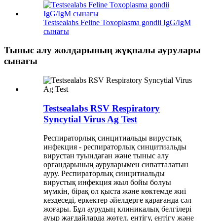
Testsealabs Feline Toxoplasma gondii IgG/IgM
сынағы
Тыныс алу жолдарының жұқпалы аурулары
сынағы
Testsealabs RSV Respiratory
Syncytial Virus Ag Test
Респираторлық синцитиальды вирустық
инфекция - респираторлық синцитиальды
вирустан туындаған және тыныс алу
органдарының ауруларымен сипатталатын
ауру. Респираторлық синцитиальды
вирустық инфекция жыл бойы болуы
мүмкін, бірақ ол қыста және көктемде жиі
кездеседі, еркектер әйелдерге қарағанда сәл
жоғары. Бұл аурудың клиникалық белгілері
ауыр жағдайларда жөтел, ентігу, ентігу және