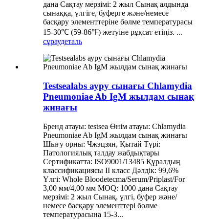
дана Сақтау мерзімі: 2 жыл Сынақ алдында
сынаққа, үлгіге, буферге және/немесе
басқару элементтеріне бөлме температурасы
15-30℃ (59-86℉) жетуіне рұқсат етіңіз. ...
сұрау
деталь
Testsealabs ауру сынағы Chlamydia
Pneumoniae Ab IgM жылдам сынақ
жинағы
Бренд атауы: testsea Өнім атауы: Chlamydia
Pneumoniae Ab IgM жылдам сынақ жинағы
Шығу орны: Чжэцзян, Қытай Түрі:
Патологиялық талдау жабдықтары
Сертификатта: ISO9001/13485 Құралдың
классификациясы II класс Дәлдік: 99,6%
Үлгі: Whole Bloodetecma/Serum/Priplast/For
3,00 мм/4,00 мм MOQ: 1000 дана Сақтау
мерзімі: 2 жыл Сынақ, үлгі, буфер және/
немесе басқару элементтері бөлме
температурасына 15-3...