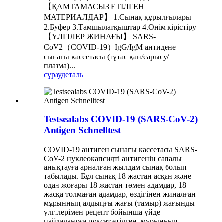
【ҚАМТАМАСЫЗ ЕТІЛГЕН
МАТЕРИАЛДАР】 1.Сынақ құрылғылары
2.Буфер 3.Тамшылатқыштар 4.Өнім кірістіру
【ҮЛГІЛЕР ЖИНАҒЫ】 SARS-
CoV2（COVID-19）IgG/IgM антидене
сынағы кассетасы (тұтас қан/сарысу/
плазма)...
сұрау
деталь
Testsealabs COVID-19 (SARS-CoV-2)
Antigen Schnelltest
COVID-19 антиген сынағы кассетасы SARS-
CoV-2 нуклеокапсидті антигенін сапалы
анықтауға арналған жылдам сынақ болып
табылады. Бұл сынақ 18 жастан асқан және
одан жоғары 18 жастан төмен адамдар, 18
жасқа толмаған адамдар, өздігінен жиналған
мұрынның алдыңғы жағы (тамыр) жағынды
үлгілерімен рецепт бойынша үйде
пайдалануға рұқсат етілген. мұрынның