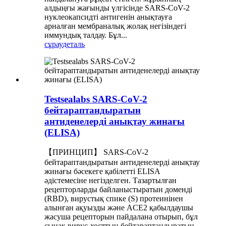
алдыңғы жағынды үлгісінде SARS-CoV-2
нуклеокапсидті антигенін анықтауға
арналған мембраналық жолақ негізіндегі
иммундық талдау. Бұл...
сұрау
деталь
Testsealabs SARS-CoV-2
бейтараптандыратын
антиденелерді анықтау жинағы
(ELISA)
【ПРИНЦИП】 SARS-CoV-2
бейтараптандыратын антиденелерді анықтау
жинағы бәсекеге қабілетті ELISA
әдістемесіне негізделген. Тазартылған
рецепторларды байланыстыратын доменді
(RBD), вирустық спике (S) протеинінен
алынған ақуызды және ACE2 қабылдаушы
жасуша рецепторын пайдалана отырып, бұл
сынақ вирус-хосттың бейтараптандыратын