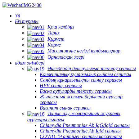
Үй
Біз туралы
Қош келдіңіз
Тарих
Құрмет
Көрме
Миссия және негізгі құндылықтар
Орналасқан жері
адам өнімдері
Әйелдердің денсаулығын тексеру сериясы
Конвенциялық құнарлылық сынағы сериясы
Сандық құнарлылықты сынау сериясы
HPV сынақ сериясы
Басқа ауруларды тексеру сериясы
Жыныстық жолмен берілетін аурулар
сериясы
Вагинит сынақ сериясы
Тыныс алу жолдарының жұқпалы
аурулары сынағы
Chlamydia Pneumoniae Ab IgG/IgM сынағы
Chlamydia Pneumoniae Ab IgM сынағы
COVID-19 антиген сынағы кассетасы