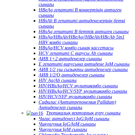
сынағы
HBeAg гепатиті В конвертінің антиген
сынағы
HBsAb В гепатиті антиденелерінің беткі
сынағы
HBsAg гепатиті В беттік антиген сынағы
HBsAg/HBsAb/HBeAg//HBeAb/HBcAb 5in1
HBV комбо сынағы
HBsAg/HCV комбо сынақ кассетасы
HCV гепатиті С вирусы Ab сынағы
АИВ 1+2 антиденелер сынағы
Е гепатиті вирусына антидене IgM сынағы
АИВ 1/2 үш сызықты антиденелер сынағы
АИВ 1/2/О антиденелер сынағы
HIV Ag/Ab сынағы
HIV/HBsAg/HCV мультикомбо сынағы
HIV/HBsAg/HCV/SYP мультикомбо сынағы
HIV/HCV/SYP мультикомбо сынағы
Сифилис (Антитрепонемия Pallidum)
Антиденелер сынағы
Тропикалық векторлық ауру сынағы
Чагас антиденесі IgG/IgM сынағы
Чикунгунья IgG/IgM сынағы
Чикунгунья IgM сынағы
Chlamydia Trachomatis Ag сынағы