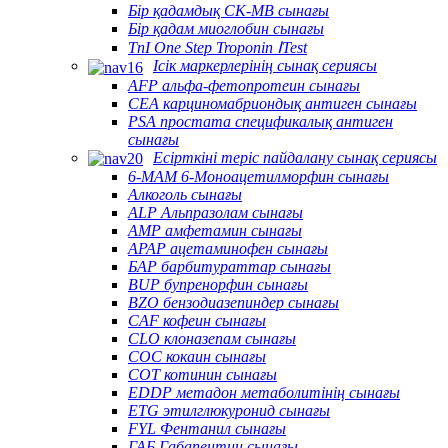
Бір қадамдық CK-MB сынағы
Бір қадам миоглобин сынағы
TnI One Step Troponin ⅠTest
Ісік маркерлерінің сынақ сериясы
AFP альфа-фетопротеин сынағы
CEA карциномабриондық антиген сынағы
PSA простата спецификалық антиген
сынағы
Есірткіні теріс пайдалану сынақ сериясы
6-MAM 6-Моноацетилморфин сынағы
Алкоголь сынағы
ALP Альпразолам сынағы
AMP амфетамин сынағы
APAP ацетаминофен сынағы
БАР барбитураттар сынағы
BUP бупренорфин сынағы
BZO бензодиазепиндер сынағы
CAF кофеин сынағы
CLO клоназепам сынағы
COC кокаин сынағы
COT котинин сынағы
EDDP метадон метаболитінің сынағы
ETG этилглюкуронид сынағы
FYL Фентанил сынағы
ГАБ Габапентин сынағы