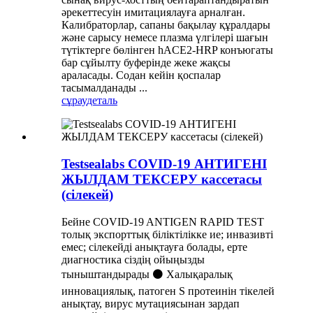
әрекеттесуін имитациялауға арналған.
Калибраторлар, сапаны бақылау құралдары
және сарысу немесе плазма үлгілері шағын
түтіктерге бөлінген hACE2-HRP конъюгаты
бар сұйылту буферінде жеке жақсы
араласады. Содан кейін қоспалар
тасымалданады ...
сұрау
деталь
Testsealabs COVID-19 АНТИГЕНІ
ЖЫЛДАМ ТЕКСЕРУ кассетасы
(сілекей)
Бейне COVID-19 ANTIGEN RAPID TEST
толық экспорттық біліктілікке ие; инвазивті
емес; сілекейді анықтауға болады, ерте
диагностика сіздің ойыңызды
тыныштандырады ⚫ Халықаралық
инновациялық, патоген S протеинін тікелей
анықтау, вирус мутациясынан зардап