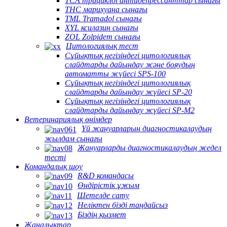
TCA трициклді антидепрессанттар сынағы
THC марихуана сынағы
TML Tramadol сынағы
XYL ксилазин сынағы
ZOL Zolpidem сынағы
Цитологиялық тест
Сұйықтық негізіндегі цитологиялық
слайдтарды дайындау және бояудың
автоматты жүйесі SPS-100
Сұйықтық негізіндегі цитологиялық
слайдтарды дайындау жүйесі SP-20
Сұйықтық негізіндегі цитологиялық
слайдтарды дайындау жүйесі SP-M2
Ветеринариялық өнімдер
Үй жануарларын диагностикалаудың
жылдам сынағы
Жануарларды диагностикалаудың жедел
тесті
Командалық шоу
R&D командасы
Өндірістік ұжым
Шетелде сату
Неліктен бізді таңдайсыз
Біздің қызмет
Жаңалықтар