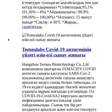
істемеуден туындаған ыңғайсыздық пен қан
кетуді болдырмаңыз *Сезімталдық:95,1%
(91,36%～4%) *Айрықшалығы:>99,9%
(99,00%～100,00%) *Нәтижесі: 15 минут
ішінде *Сақтау: 4-30°C *Жарық...
сұрау
деталь
Testsealabs Covid-19 антигенінің
үйдегі өзін-өзі сынау жинағы
Hangzhou Testsea Biotechnology Co.,Ltd
компаниясы шығарған JAMACH'S COVID
антиген сынағы кассетасы SARS-Cov-2
нуклеокапид антигенін сапалы анықтауға
арналған жедел сынақ болып табылады, ол
19-ға күдікті адамдардан тікелей жиналған
алдыңғы мұрын жағынды үлгілерінде. Ол
COVID-19-Covid-SA2 вирусына әкелетін
инфекцияны диагностикалау үшін
пайдаланылады. Сынақ тек бір рет
қолдануға арналған және өзін-өзі тексеруге