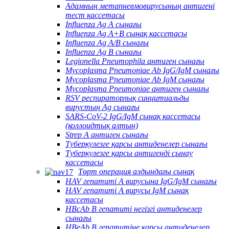
Адамның метапневмовирусының антигені
тест кассетасы
Influenza Ag A сынағы
Influenza Ag A+B сынақ кассетасы
Influenza Ag A/B сынағы
Influenza Ag B сынағы
Legionella Pneumophila антиген сынағы
Mycoplasma Pneumoniae Ab IgG/IgM сынағы
Mycoplasma Pneumoniae Ab IgM сынағы
Mycoplasma Pneumoniae антиген сынағы
RSV респираторлық синцитиальды
вирустың Ag сынағы
SARS-CoV-2 IgG/IgM сынақ кассетасы
(коллоидтық алтын)
Strep A антиген сынағы
Туберкулезге қарсы антиденелер сынағы
Туберкулезге қарсы антигенді сынау
кассетасы
Төрт операция алдындағы сынақ
HAV гепатиті А вирусына IgG/IgM сынағы
HAV гепатиті А вирусы IgM сынақ
кассетасы
HBcAb В гепатиті негізгі антиденелер
сынағы
HBeAb В гепатитіне қарсы антиденелер