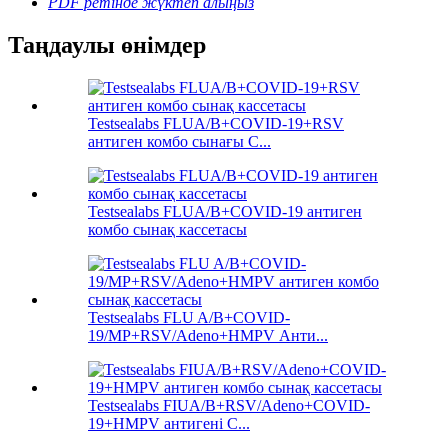
PDF ретінде жүктеп алыңыз
Таңдаулы өнімдер
Testsealabs FLUA/B+COVID-19+RSV
антиген комбо сынағы C...
Testsealabs FLUA/B+COVID-19 антиген
комбо сынақ кассетасы
Testsealabs FLU A/B+COVID-
19/MP+RSV/Adeno+HMPV Анти...
Testsealabs FIUA/B+RSV/Adeno+COVID-
19+HMPV антигені С...