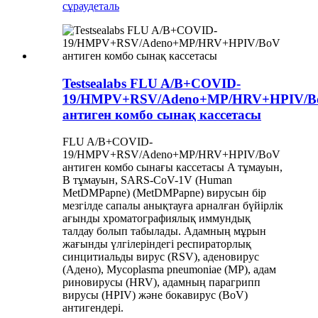
сұрау
деталь
Testsealabs FLU A/B+COVID-
19/HMPV+RSV/Adeno+MP/HRV+HPIV/B
антиген комбо сынақ кассетасы
FLU A/B+COVID-
19/HMPV+RSV/Adeno+MP/HRV+HPIV/BoV
антиген комбо сынағы кассетасы A тұмауын,
В тұмауын, SARS-CoV-1V (Human
MetDMPapne) (MetDMPapne) вирусын бір
мезгілде сапалы анықтауға арналған бүйірлік
ағынды хроматографиялық иммундық
талдау болып табылады. Адамның мұрын
жағынды үлгілеріндегі респираторлық
синцитиальды вирус (RSV), аденовирус
(Адено), Mycoplasma pneumoniae (MP), адам
риновирусы (HRV), адамның парагрипп
вирусы (HPIV) және бокавирус (BoV)
антигендері.