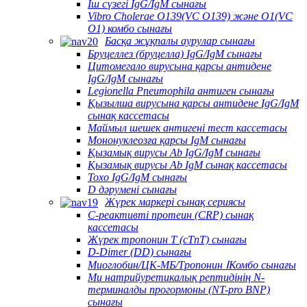
Іш сүзегі IgG/IgM сынағы
Vibro Cholerae O139(VC O139) және O1(VC
O1) комбо сынағы
Басқа жұқпалы аурулар сынағы
Бруцеллез (бруцелла) IgG/IgM сынағы
Цитомегало вирусына қарсы антидене
IgG/IgM сынағы
Legionella Pneumophila антиген сынағы
Қызылша вирусына қарсы антидене IgG/IgM
сынақ кассетасы
Маймыл шешек антигені тест кассетасы
Мононуклеозға қарсы IgM сынағы
Қызамық вирусы Ab IgG/IgM сынағы
Қызамық вирусы Ab IgM сынақ кассетасы
Toxo IgG/IgM сынағы
D дәрумені сынағы
Жүрек маркері сынақ сериясы
C-реактивті протеин (CRP) сынақ
кассетасы
Жүрек тропонин T (cTnT) сынағы
D-Dimer (DD) сынағы
Миоглобин/ЦК-МБ/Тропонин ⅠКомбо сынағы
Ми натрийуретикалық рептидінің N-
терминалды прогормоны (NT-pro BNP)
сынағы