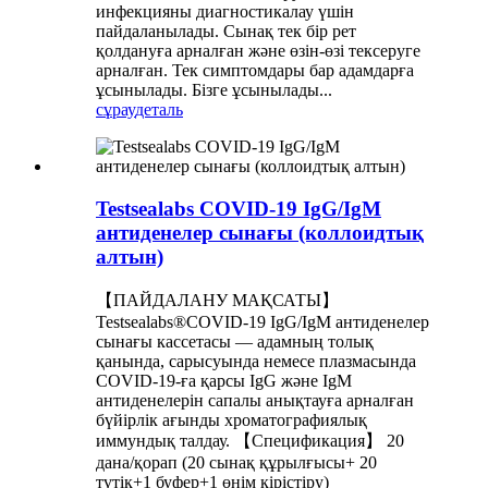
инфекцияны диагностикалау үшін
пайдаланылады. Сынақ тек бір рет
қолдануға арналған және өзін-өзі тексеруге
арналған. Тек симптомдары бар адамдарға
ұсынылады. Бізге ұсынылады...
сұрау
деталь
Testsealabs COVID-19 IgG/IgM
антиденелер сынағы (коллоидтық
алтын)
【ПАЙДАЛАНУ МАҚСАТЫ】
Testsealabs®COVID-19 IgG/IgM антиденелер
сынағы кассетасы — адамның толық
қанында, сарысуында немесе плазмасында
COVID-19-ға қарсы IgG және IgM
антиденелерін сапалы анықтауға арналған
бүйірлік ағынды хроматографиялық
иммундық талдау. 【Спецификация】 20
дана/қорап (20 сынақ құрылғысы+ 20
түтік+1 буфер+1 өнім кірістіру)