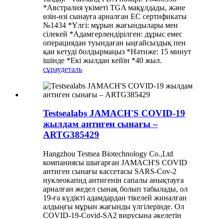
*Австралия үкіметі TGA мақұлдады, және
өзін-өзі сынауға арналған EC сертификаты
№1434 *Үлгі: мұрын жағындылары мен
сілекей *Адамгерлендірілген: дұрыс емес
операциядан туындаған ыңғайсыздық пен
қан кетуді болдырмаңыз *Нәтиже: 15 минут
ішінде *Екі жылдан кейін *40 жыл.
сұрау
деталь
Testsealabs JAMACH'S COVID-19
жылдам антиген сынағы –
ARTG385429
Hangzhou Testsea Biotechnology Co.,Ltd
компаниясы шығарған JAMACH'S COVID
антиген сынағы кассетасы SARS-Cov-2
нуклеокапид антигенін сапалы анықтауға
арналған жедел сынақ болып табылады, ол
19-ға күдікті адамдардан тікелей жиналған
алдыңғы мұрын жағынды үлгілерінде. Ол
COVID-19-Covid-SA2 вирусына әкелетін