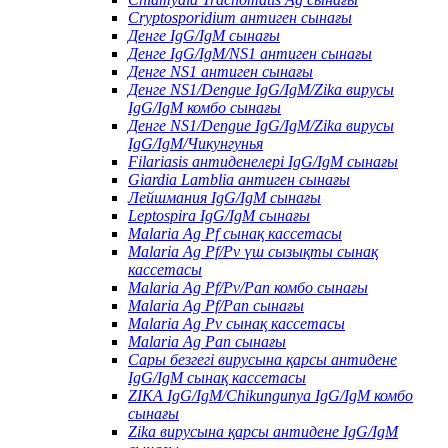
Cryptosporidium антиген сынағы
Денге IgG/IgM сынағы
Денге IgG/IgM/NS1 антиген сынағы
Денге NS1 антиген сынағы
Денге NS1/Dengue IgG/IgM/Zika вирусы
IgG/IgM комбо сынағы
Денге NS1/Dengue IgG/IgM/Zika вирусы
IgG/IgM/Чикунгунья
Filariasis антиденелері IgG/IgM сынағы
Giardia Lamblia антиген сынағы
Лейшмания IgG/IgM сынағы
Leptospira IgG/IgM сынағы
Malaria Ag Pf сынақ кассетасы
Malaria Ag Pf/Pv үш сызықты сынақ
кассетасы
Malaria Ag Pf/Pv/Pan комбо сынағы
Malaria Ag Pf/Pan сынағы
Malaria Ag Pv сынақ кассетасы
Malaria Ag Pan сынағы
Сары безгегі вирусына қарсы антидене
IgG/IgM сынақ кассетасы
ZIKA IgG/IgM/Chikungunya IgG/IgM комбо
сынағы
Zika вирусына қарсы антидене IgG/IgM