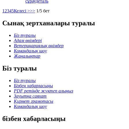
сұрау
деталь
1
2
3
4
5
Келесі >
>>
1/5 бет
Сынақ зертханалары туралы
Біз туралы
Адам өнімдері
Ветеринариялық өнімдер
Командалық шоу
Жаңалықтар
Біз туралы
Біз туралы
Бізбен хабарласыңы
PDF ретінде жүктеп алыңыз
Зауытқа саяхат
Құрмет грамотасы
Командалық шоу
бізбен хабарласыңы