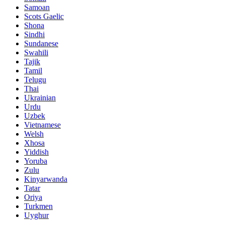
Samoan
Scots Gaelic
Shona
Sindhi
Sundanese
Swahili
Tajik
Tamil
Telugu
Thai
Ukrainian
Urdu
Uzbek
Vietnamese
Welsh
Xhosa
Yiddish
Yoruba
Zulu
Kinyarwanda
Tatar
Oriya
Turkmen
Uyghur