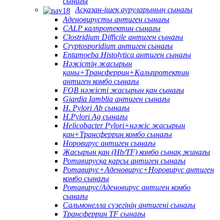
сынағы
Асқазан-ішек ауруларының сынағы
Аденовирусты антиген сынағы
CALP калпротектин сынағы
Clostridium Difficile антиген сынағы
Cryptosporidium антиген сынағы
Entamoeba Histolytica антиген сынағы
Нәжістің жасырын
қаны+Трансферрин+Кальпротектин
антиген комбо сынағы
FOB нәжісті жасырын қан сынағы
Giardia Iamblia антиген сынағы
H. Pylori Ab сынағы
H.Pylori Ag сынағы
Helicobacter Pylori+нәжіс жасырын
қан+Трансферрин комбо сынағы
Норовирус антиген сынағы
Жасырын қан (Hb/TF) комбо сынақ жинағы
Ротавирусқа қарсы антиген сынағы
Ротавирус+Аденовирус+Норовирус антиген
комбо сынағы
Ротавирус/Аденовирус антиген комбо
сынағы
Сальмонелла сүзегінің антигені сынағы
Трансферрин TF сынағы