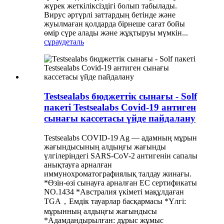
жүрек жеткіліксіздігі болып табылады.
Вирус әртүрлі заттардың бетінде және
жуылмаған қолдарда бірнеше сағат бойы
өмір сүре алады және жұқтыруы мүмкін...
сұрау
деталь
Testsealabs бюджеттік сынағы - Solf
пакеті Testsealabs Covid-19 антиген
сынағы кассетасы үйде пайдалану
Testsealabs COVID-19 Ag — адамның мұрын
жағындысының алдыңғы жағынды
үлгілеріндегі SARS-CoV-2 антигенін сапалы
анықтауға арналған
иммунохроматографиялық талдау жинағы.
*Өзін-өзі сынауға арналған EC сертификаты
NO.1434 *Австралия үкіметі мақұлдаған
TGA，Емдік тауарлар басқармасы *Үлгі:
мұрынның алдыңғы жағындысы
*Адамдандырылған: дұрыс жұмыс