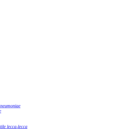
 Pneumoniae
e
tile lecca-lecca