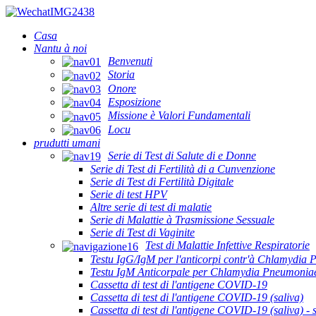
Casa
Nantu à noi
Benvenuti
Storia
Onore
Esposizione
Missione è Valori Fundamentali
Locu
prudutti umani
Serie di Test di Salute di e Donne
Serie di Test di Fertilità di a Cunvenzione
Serie di Test di Fertilità Digitale
Serie di test HPV
Altre serie di test di malatie
Serie di Malattie à Trasmissione Sessuale
Serie di Test di Vaginite
Test di Malattie Infettive Respiratorie
Testu IgG/IgM per l'anticorpi contr'à Chlamydia
Testu IgM Anticorpale per Chlamydia Pneumonia
Cassetta di test di l'antigene COVID-19
Cassetta di test di l'antigene COVID-19 (saliva)
Cassetta di test di l'antigene COVID-19 (saliva) - s