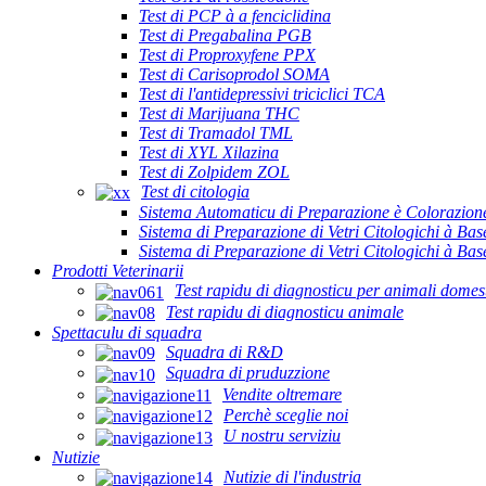
Test di PCP à a fenciclidina
Test di Pregabalina PGB
Test di Proproxyfene PPX
Test di Carisoprodol SOMA
Test di l'antidepressivi triciclici TCA
Test di Marijuana THC
Test di Tramadol TML
Test di XYL Xilazina
Test di Zolpidem ZOL
Test di citologia
Sistema Automaticu di Preparazione è Colorazione
Sistema di Preparazione di Vetri Citologichi à Ba
Sistema di Preparazione di Vetri Citologichi à B
Prodotti Veterinarii
Test rapidu di diagnosticu per animali domest
Test rapidu di diagnosticu animale
Spettaculu di squadra
Squadra di R&D
Squadra di pruduzzione
Vendite oltremare
Perchè sceglie noi
U nostru serviziu
Nutizie
Nutizie di l'industria