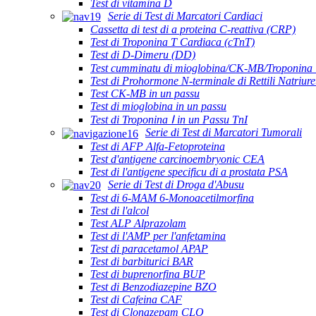
Test di vitamina D
Serie di Test di Marcatori Cardiaci
Cassetta di test di a proteina C-reattiva (CRP)
Test di Troponina T Cardiaca (cTnT)
Test di D-Dimeru (DD)
Test cumminatu di mioglobina/CK-MB/Troponina 
Test di Prohormone N-terminale di Rettili Natriur
Test CK-MB in un passu
Test di mioglobina in un passu
Test di Troponina Ⅰ in un Passu TnI
Serie di Test di Marcatori Tumorali
Test di AFP Alfa-Fetoproteina
Test d'antigene carcinoembryonic CEA
Test di l'antigene specificu di a prostata PSA
Serie di Test di Droga d'Abusu
Test di 6-MAM 6-Monoacetilmorfina
Test di l'alcol
Test ALP Alprazolam
Test di l'AMP per l'anfetamina
Test di paracetamol APAP
Test di barbiturici BAR
Test di buprenorfina BUP
Test di Benzodiazepine BZO
Test di Cafeina CAF
Test di Clonazepam CLO