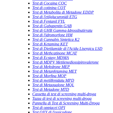
Test di Cocaina COC
Test di cotinina COT
Test di Metabolitu di Metadone EDDP
Test di l'etilglucuronidi ETG
Test di Fentanil FYL
Test di Gabapentin GAB
Test di GHB Gamma-Idrossibutirratu
Test di l'idromorfone HM
Test di Cannabis Sintetica K2
Test di Ketamina KET
Test di Dietilamide di l'Acidu Lisergicu LSD
Test di Methcatinone MCAT
Test di Ecstasy MDMA
Test di MDPV Metilenediossipirovalerone
Test di Mefedrone MEP
Test di Metanfetamina MET
Test di Morfina MOP
Test di metilfenidatu MPD
Test di Metaqualone MQL
Test di Metadone MTD
Cassetta di test di screening multi-droga
Tazza di test di screening multi-droga
Pannellu di Test di Screening Multi-Droga
Test di oppiacei OPI
Test OXY di l'ossicodone