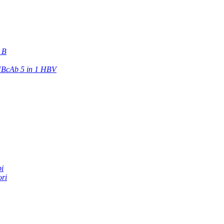
e B
BcAb 5 in 1 HBV
pi
ori