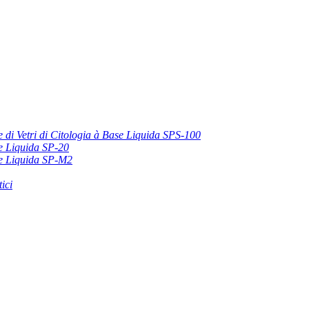
 di Vetri di Citologia à Base Liquida SPS-100
se Liquida SP-20
ase Liquida SP-M2
ici