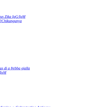
us Zika IgG/IgM
M/Chikungunya
us di a frebba gialla
/IgM