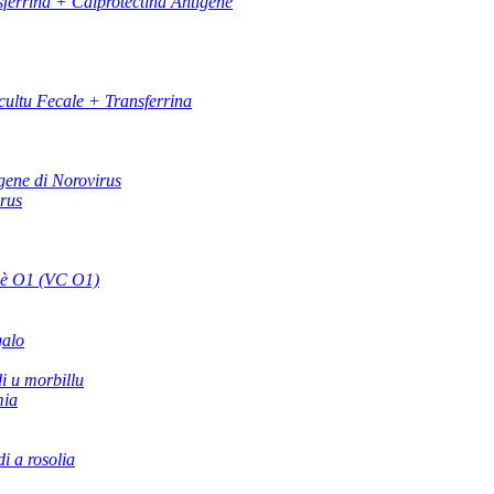
ferrina + Calprotectina Antigene
ultu Fecale + Transferrina
gene di Norovirus
irus
 è O1 (VC O1)
galo
di u morbillu
mia
di a rosolia