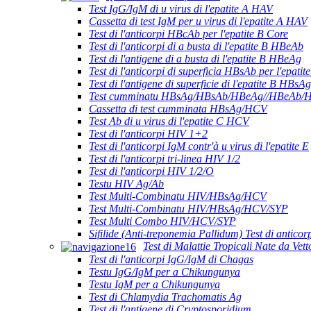
Test IgG/IgM di u virus di l'epatite A HAV
Cassetta di test IgM per u virus di l'epatite A HAV
Test di l'anticorpi HBcAb per l'epatite B Core
Test di l'anticorpi di a busta di l'epatite B HBeAb
Test di l'antigene di a busta di l'epatite B HBeAg
Test di l'anticorpi di superficia HBsAb per l'epatit
Test di l'antigene di superficie di l'epatite B HBsAg
Test cumminatu HBsAg/HBsAb/HBeAg//HBeAb/H
Cassetta di test cumminata HBsAg/HCV
Test Ab di u virus di l'epatite C HCV
Test di l'anticorpi HIV 1+2
Test di l'anticorpi IgM contr'à u virus di l'epatite E
Test di l'anticorpi tri-linea HIV 1/2
Test di l'anticorpi HIV 1/2/O
Testu HIV Ag/Ab
Test Multi-Combinatu HIV/HBsAg/HCV
Test Multi-Combinatu HIV/HBsAg/HCV/SYP
Test Multi Combo HIV/HCV/SYP
Sifilide (Anti-treponemia Pallidum) Test di anticor
Test di Malattie Tropicali Nate da Vett
Test di l'anticorpi IgG/IgM di Chagas
Testu IgG/IgM per a Chikungunya
Testu IgM per a Chikungunya
Test di Chlamydia Trachomatis Ag
Test di l'antigene di Cryptosporidium