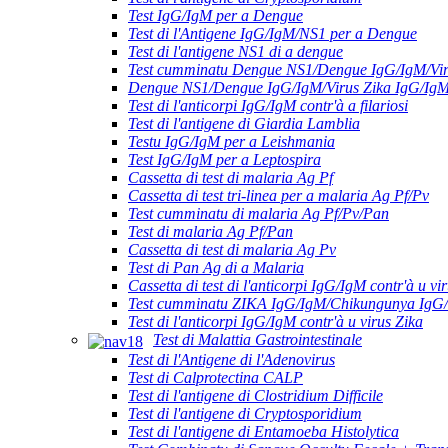
Test IgG/IgM per a Dengue
Test di l'Antigene IgG/IgM/NS1 per a Dengue
Test di l'antigene NS1 di a dengue
Test cumminatu Dengue NS1/Dengue IgG/IgM/Vir
Dengue NS1/Dengue IgG/IgM/Virus Zika IgG/Ig
Test di l'anticorpi IgG/IgM contr'à a filariosi
Test di l'antigene di Giardia Lamblia
Testu IgG/IgM per a Leishmania
Test IgG/IgM per a Leptospira
Cassetta di test di malaria Ag Pf
Cassetta di test tri-linea per a malaria Ag Pf/Pv
Test cumminatu di malaria Ag Pf/Pv/Pan
Test di malaria Ag Pf/Pan
Cassetta di test di malaria Ag Pv
Test di Pan Ag di a Malaria
Cassetta di test di l'anticorpi IgG/IgM contr'à u vir
Test cumminatu ZIKA IgG/IgM/Chikungunya IgG
Test di l'anticorpi IgG/IgM contr'à u virus Zika
Test di Malattia Gastrointestinale
Test di l'Antigene di l'Adenovirus
Test di Calprotectina CALP
Test di l'antigene di Clostridium Difficile
Test di l'antigene di Cryptosporidium
Test di l'antigene di Entamoeba Histolytica