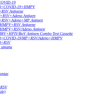
 COVID-19
LU A/B+COVID-19+HMPV
+RSV Antigene
9+RSV+Adeno Antigen
19+RSV+Adeno+MP Antigen
9/HMPV+RSV Antigene
9/HMPV+RSV/Adeno Antigen
HPIV/BoV Antigen Combo Test Cassette
FLU A/B+COVID-19/MP+RSV/Adeno+HMPV
A/B+RSV
us umanu
oniae
e RSV
ale)