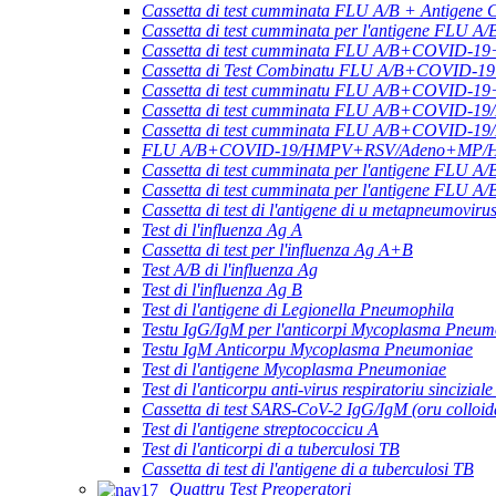
Cassetta di test cumminata FLU A/B + Antigene
Cassetta di test cumminata per l'antigene F
Cassetta di test cumminata FLU A/B+COVID-19
Cassetta di Test Combinatu FLU A/B+COVID-1
Cassetta di test cumminatu FLU A/B+COVID-
Cassetta di test cumminata FLU A/B+COVID-1
Cassetta di test cumminata FLU A/B+COVID-1
FLU A/B+COVID-19/HMPV+RSV/Adeno+MP/HRV+
Cassetta di test cumminata per l'antigene 
Cassetta di test cumminata per l'antigene FLU 
Cassetta di test di l'antigene di u metapneumovir
Test di l'influenza Ag A
Cassetta di test per l'influenza Ag A+B
Test A/B di l'influenza Ag
Test di l'influenza Ag B
Test di l'antigene di Legionella Pneumophila
Testu IgG/IgM per l'anticorpi Mycoplasma Pneum
Testu IgM Anticorpu Mycoplasma Pneumoniae
Test di l'antigene Mycoplasma Pneumoniae
Test di l'anticorpu anti-virus respiratoriu sincizial
Cassetta di test SARS-CoV-2 IgG/IgM (oru colloid
Test di l'antigene streptococcicu A
Test di l'anticorpi di a tuberculosi TB
Cassetta di test di l'antigene di a tuberculosi TB
Quattru Test Preoperatori