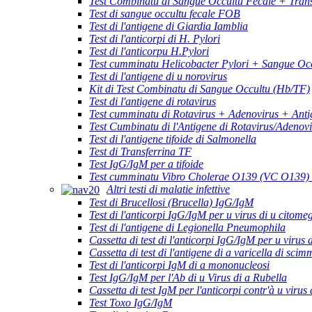
Test Combinatu di Sangue Occultu Fecale + Trans
Test di sangue occultu fecale FOB
Test di l'antigene di Giardia Iamblia
Test di l'anticorpi di H. Pylori
Test di l'anticorpu H.Pylori
Test cumminatu Helicobacter Pylori + Sangue Occ
Test di l'antigene di u norovirus
Kit di Test Combinatu di Sangue Occultu (Hb/TF)
Test di l'antigene di rotavirus
Test cumminatu di Rotavirus + Adenovirus + Anti
Test Cumbinatu di l'Antigene di Rotavirus/Adenov
Test di l'antigene tifoide di Salmonella
Test di Transferrina TF
Test IgG/IgM per a tifoide
Test cumminatu Vibro Cholerae O139 (VC O139)
Altri testi di malatie infettive
Test di Brucellosi (Brucella) IgG/IgM
Test di l'anticorpi IgG/IgM per u virus di u citome
Test di l'antigene di Legionella Pneumophila
Cassetta di test di l'anticorpi IgG/IgM per u virus 
Cassetta di test di l'antigene di a varicella di scim
Test di l'anticorpi IgM di a mononucleosi
Test IgG/IgM per l'Ab di u Virus di a Rubella
Cassetta di test IgM per l'anticorpi contr'à u virus 
Test Toxo IgG/IgM