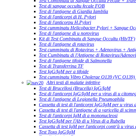
Test Combinatu di Sangue Occultu Fecale + Trans
Test di sangue occultu fecale FOB
Test di l'antigene di Giardia Iamblia
Test di l'anticorpi di H. Pylori
Test di l'anticorpu H.Pylori
Test cumminatu Helicobacter Pylori + Sangue Occ
Test di l'antigene di u norovirus
Kit di Test Combinatu di Sangue Occultu (Hb/TF)
Test di l'antigene di rotavirus
Test cumminatu di Rotavirus + Adenovirus + Anti
Test Cumbinatu di l'Antigene di Rotavirus/Adenov
Test di l'antigene tifoide di Salmonella
Test di Transferrina TF
Test IgG/IgM per a tifoide
Test cumminatu Vibro Cholerae O139 (VC O139)
Altri testi di malatie infettive
Test di Brucellosi (Brucella) IgG/IgM
Test di l'anticorpi IgG/IgM per u virus di u citome
Test di l'antigene di Legionella Pneumophila
Cassetta di test di l'anticorpi IgG/IgM per u virus 
Cassetta di test di l'antigene di a varicella di scim
Test di l'anticorpi IgM di a mononucleosi
Test IgG/IgM per l'Ab di u Virus di a Rubella
Cassetta di test IgM per l'anticorpi contr'à u virus 
Test Toxo IgG/IgM