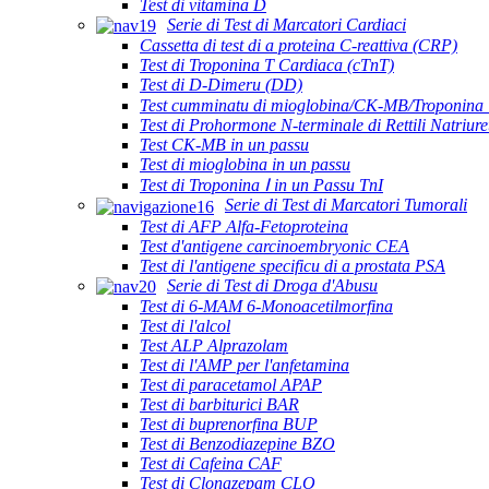
Test di vitamina D
Serie di Test di Marcatori Cardiaci
Cassetta di test di a proteina C-reattiva (CRP)
Test di Troponina T Cardiaca (cTnT)
Test di D-Dimeru (DD)
Test cumminatu di mioglobina/CK-MB/Troponina 
Test di Prohormone N-terminale di Rettili Natriur
Test CK-MB in un passu
Test di mioglobina in un passu
Test di Troponina Ⅰ in un Passu TnI
Serie di Test di Marcatori Tumorali
Test di AFP Alfa-Fetoproteina
Test d'antigene carcinoembryonic CEA
Test di l'antigene specificu di a prostata PSA
Serie di Test di Droga d'Abusu
Test di 6-MAM 6-Monoacetilmorfina
Test di l'alcol
Test ALP Alprazolam
Test di l'AMP per l'anfetamina
Test di paracetamol APAP
Test di barbiturici BAR
Test di buprenorfina BUP
Test di Benzodiazepine BZO
Test di Cafeina CAF
Test di Clonazepam CLO