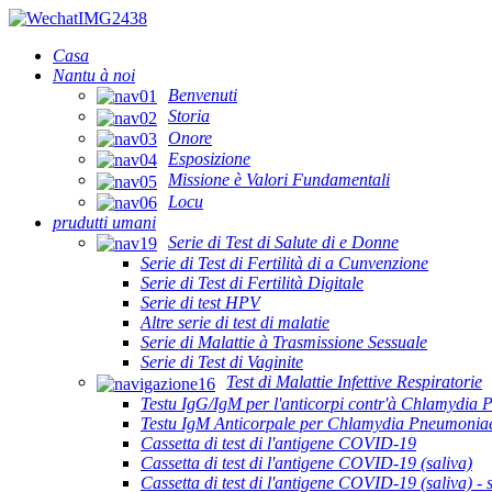
Casa
Nantu à noi
Benvenuti
Storia
Onore
Esposizione
Missione è Valori Fundamentali
Locu
prudutti umani
Serie di Test di Salute di e Donne
Serie di Test di Fertilità di a Cunvenzione
Serie di Test di Fertilità Digitale
Serie di test HPV
Altre serie di test di malatie
Serie di Malattie à Trasmissione Sessuale
Serie di Test di Vaginite
Test di Malattie Infettive Respiratorie
Testu IgG/IgM per l'anticorpi contr'à Chlamydia
Testu IgM Anticorpale per Chlamydia Pneumonia
Cassetta di test di l'antigene COVID-19
Cassetta di test di l'antigene COVID-19 (saliva)
Cassetta di test di l'antigene COVID-19 (saliva) - s