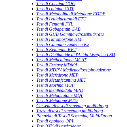
Test di Cocaina COC
Test di cotinina COT
Test di Metabolitu di Metadone EDDP
Test di l'etilglucuronidi ETG
Test di Fentanil FYL
Test di Gabapentin GAB
Test di GHB Gamma-Idrossibutirratu
Test di l'idromorfone HM
Test di Cannabis Sintetica K2
Test di Ketamina KET
Test di Dietilamide di l'Acidu Lisergicu LSD
Test di Methcatinone MCAT
Test di Ecstasy MDMA
Test di MDPV Metilenediossipirovalerone
Test di Mefedrone MEP
Test di Metanfetamina MET
Test di Morfina MOP
Test di metilfenidatu MPD
Test di Metaqualone MQL
Test di Metadone MTD
Cassetta di test di screening multi-droga
Tazza di test di screening multi-droga
Pannellu di Test di Screening Multi-Droga
Test di oppiacei OPI
Test OXY di l'ossicodone