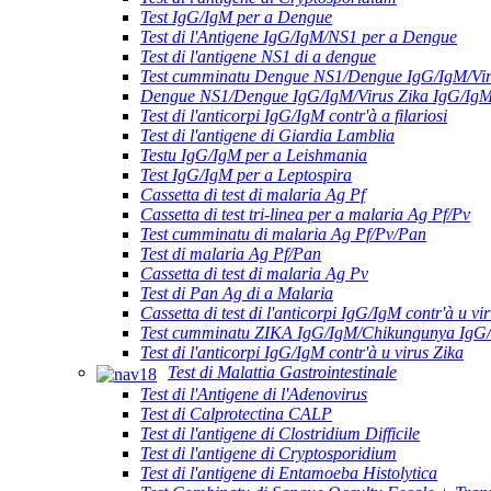
Test IgG/IgM per a Dengue
Test di l'Antigene IgG/IgM/NS1 per a Dengue
Test di l'antigene NS1 di a dengue
Test cumminatu Dengue NS1/Dengue IgG/IgM/Vir
Dengue NS1/Dengue IgG/IgM/Virus Zika IgG/Ig
Test di l'anticorpi IgG/IgM contr'à a filariosi
Test di l'antigene di Giardia Lamblia
Testu IgG/IgM per a Leishmania
Test IgG/IgM per a Leptospira
Cassetta di test di malaria Ag Pf
Cassetta di test tri-linea per a malaria Ag Pf/Pv
Test cumminatu di malaria Ag Pf/Pv/Pan
Test di malaria Ag Pf/Pan
Cassetta di test di malaria Ag Pv
Test di Pan Ag di a Malaria
Cassetta di test di l'anticorpi IgG/IgM contr'à u vir
Test cumminatu ZIKA IgG/IgM/Chikungunya IgG
Test di l'anticorpi IgG/IgM contr'à u virus Zika
Test di Malattia Gastrointestinale
Test di l'Antigene di l'Adenovirus
Test di Calprotectina CALP
Test di l'antigene di Clostridium Difficile
Test di l'antigene di Cryptosporidium
Test di l'antigene di Entamoeba Histolytica