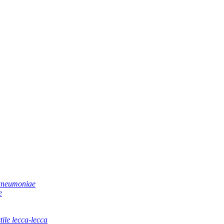
 Pneumoniae
e
tile lecca-lecca