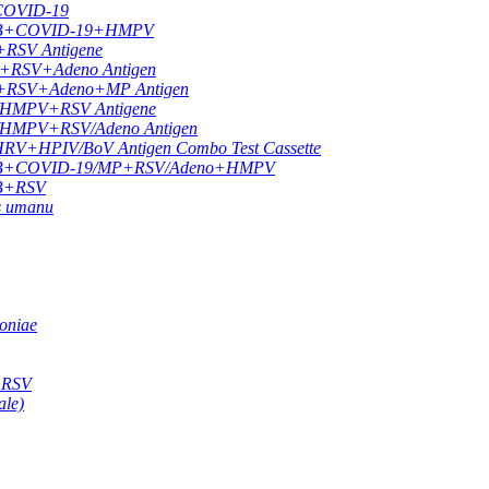
 COVID-19
LU A/B+COVID-19+HMPV
+RSV Antigene
9+RSV+Adeno Antigen
19+RSV+Adeno+MP Antigen
9/HMPV+RSV Antigene
9/HMPV+RSV/Adeno Antigen
HPIV/BoV Antigen Combo Test Cassette
FLU A/B+COVID-19/MP+RSV/Adeno+HMPV
A/B+RSV
us umanu
oniae
e RSV
ale)