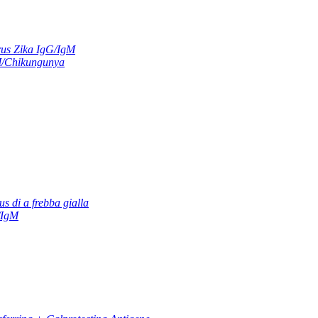
us Zika IgG/IgM
M/Chikungunya
us di a frebba gialla
/IgM