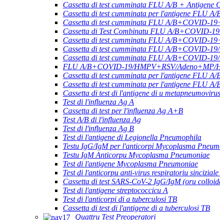
Cassetta di test cumminata FLU A/B + Antigene
Cassetta di test cumminata per l'antigene F
Cassetta di test cumminata FLU A/B+COVID-19
Cassetta di Test Combinatu FLU A/B+COVID-1
Cassetta di test cumminatu FLU A/B+COVID-
Cassetta di test cumminata FLU A/B+COVID-1
Cassetta di test cumminata FLU A/B+COVID-1
FLU A/B+COVID-19/HMPV+RSV/Adeno+MP/HRV+
Cassetta di test cumminata per l'antigene 
Cassetta di test cumminata per l'antigene FLU 
Cassetta di test di l'antigene di u metapneumovir
Test di l'influenza Ag A
Cassetta di test per l'influenza Ag A+B
Test A/B di l'influenza Ag
Test di l'influenza Ag B
Test di l'antigene di Legionella Pneumophila
Testu IgG/IgM per l'anticorpi Mycoplasma Pneum
Testu IgM Anticorpu Mycoplasma Pneumoniae
Test di l'antigene Mycoplasma Pneumoniae
Test di l'anticorpu anti-virus respiratoriu sincizial
Cassetta di test SARS-CoV-2 IgG/IgM (oru colloid
Test di l'antigene streptococcicu A
Test di l'anticorpi di a tuberculosi TB
Cassetta di test di l'antigene di a tuberculosi TB
Quattru Test Preoperatori