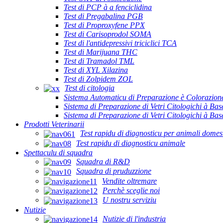
Test di PCP à a fenciclidina
Test di Pregabalina PGB
Test di Proproxyfene PPX
Test di Carisoprodol SOMA
Test di l'antidepressivi triciclici TCA
Test di Marijuana THC
Test di Tramadol TML
Test di XYL Xilazina
Test di Zolpidem ZOL
Test di citologia
Sistema Automaticu di Preparazione è Colorazione
Sistema di Preparazione di Vetri Citologichi à Ba
Sistema di Preparazione di Vetri Citologichi à B
Prodotti Veterinarii
Test rapidu di diagnosticu per animali domest
Test rapidu di diagnosticu animale
Spettaculu di squadra
Squadra di R&D
Squadra di pruduzzione
Vendite oltremare
Perchè sceglie noi
U nostru serviziu
Nutizie
Nutizie di l'industria