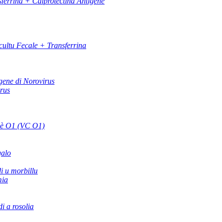
ferrina + Calprotectina Antigene
ultu Fecale + Transferrina
gene di Norovirus
irus
 è O1 (VC O1)
galo
di u morbillu
mia
di a rosolia