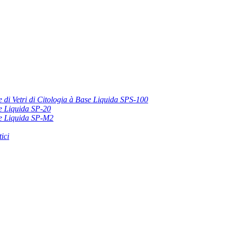
 di Vetri di Citologia à Base Liquida SPS-100
se Liquida SP-20
ase Liquida SP-M2
ici