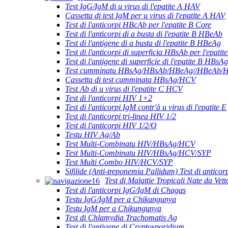
Test IgG/IgM di u virus di l'epatite A HAV
Cassetta di test IgM per u virus di l'epatite A HAV
Test di l'anticorpi HBcAb per l'epatite B Core
Test di l'anticorpi di a busta di l'epatite B HBeAb
Test di l'antigene di a busta di l'epatite B HBeAg
Test di l'anticorpi di superficia HBsAb per l'epatit
Test di l'antigene di superficie di l'epatite B HBsAg
Test cumminatu HBsAg/HBsAb/HBeAg//HBeAb/H
Cassetta di test cumminata HBsAg/HCV
Test Ab di u virus di l'epatite C HCV
Test di l'anticorpi HIV 1+2
Test di l'anticorpi IgM contr'à u virus di l'epatite E
Test di l'anticorpi tri-linea HIV 1/2
Test di l'anticorpi HIV 1/2/O
Testu HIV Ag/Ab
Test Multi-Combinatu HIV/HBsAg/HCV
Test Multi-Combinatu HIV/HBsAg/HCV/SYP
Test Multi Combo HIV/HCV/SYP
Sifilide (Anti-treponemia Pallidum) Test di anticor
Test di Malattie Tropicali Nate da Vett
Test di l'anticorpi IgG/IgM di Chagas
Testu IgG/IgM per a Chikungunya
Testu IgM per a Chikungunya
Test di Chlamydia Trachomatis Ag
Test di l'antigene di Cryptosporidium