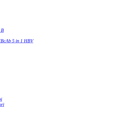
e B
BcAb 5 in 1 HBV
pi
ori