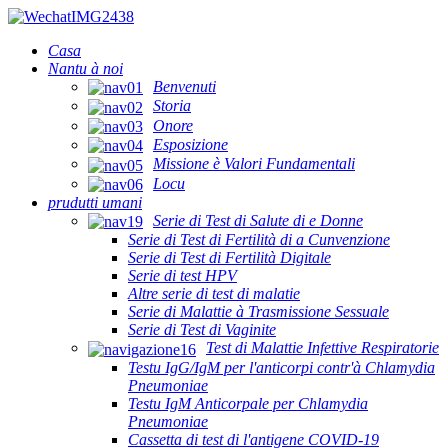
Casa
Nantu à noi
Benvenuti
Storia
Onore
Esposizione
Missione è Valori Fundamentali
Locu
prudutti umani
Serie di Test di Salute di e Donne
Serie di Test di Fertilità di a Cunvenzione
Serie di Test di Fertilità Digitale
Serie di test HPV
Altre serie di test di malatie
Serie di Malattie à Trasmissione Sessuale
Serie di Test di Vaginite
Test di Malattie Infettive Respiratorie
Testu IgG/IgM per l'anticorpi contr'à Chlamydia
Pneumoniae
Testu IgM Anticorpale per Chlamydia
Pneumoniae
Cassetta di test di l'antigene COVID-19