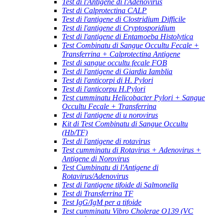
Test di l'Antigene di l'Adenovirus
Test di Calprotectina CALP
Test di l'antigene di Clostridium Difficile
Test di l'antigene di Cryptosporidium
Test di l'antigene di Entamoeba Histolytica
Test Combinatu di Sangue Occultu Fecale +
Transferrina + Calprotectina Antigene
Test di sangue occultu fecale FOB
Test di l'antigene di Giardia Iamblia
Test di l'anticorpi di H. Pylori
Test di l'anticorpu H.Pylori
Test cumminatu Helicobacter Pylori + Sangue
Occultu Fecale + Transferrina
Test di l'antigene di u norovirus
Kit di Test Combinatu di Sangue Occultu
(Hb/TF)
Test di l'antigene di rotavirus
Test cumminatu di Rotavirus + Adenovirus +
Antigene di Norovirus
Test Cumbinatu di l'Antigene di
Rotavirus/Adenovirus
Test di l'antigene tifoide di Salmonella
Test di Transferrina TF
Test IgG/IgM per a tifoide
Test cumminatu Vibro Cholerae O139 (VC