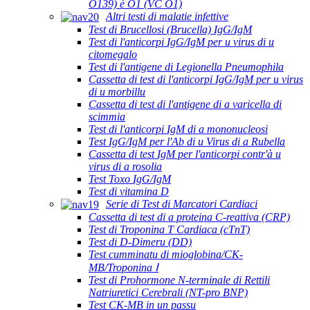
O139) è O1 (VC O1)
Altri testi di malatie infettive
Test di Brucellosi (Brucella) IgG/IgM
Test di l'anticorpi IgG/IgM per u virus di u
citomegalo
Test di l'antigene di Legionella Pneumophila
Cassetta di test di l'anticorpi IgG/IgM per u virus
di u morbillu
Cassetta di test di l'antigene di a varicella di
scimmia
Test di l'anticorpi IgM di a mononucleosi
Test IgG/IgM per l'Ab di u Virus di a Rubella
Cassetta di test IgM per l'anticorpi contr'à u
virus di a rosolia
Test Toxo IgG/IgM
Test di vitamina D
Serie di Test di Marcatori Cardiaci
Cassetta di test di a proteina C-reattiva (CRP)
Test di Troponina T Cardiaca (cTnT)
Test di D-Dimeru (DD)
Test cumminatu di mioglobina/CK-
MB/Troponina Ⅰ
Test di Prohormone N-terminale di Rettili
Natriuretici Cerebrali (NT-pro BNP)
Test CK-MB in un passu