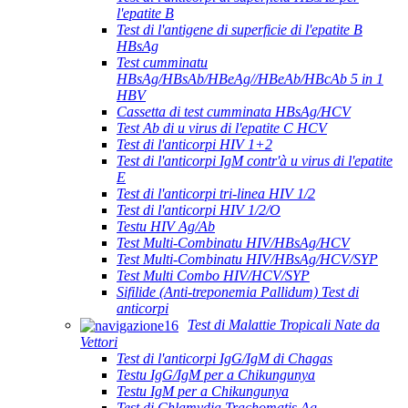
l'epatite B
Test di l'antigene di superficie di l'epatite B
HBsAg
Test cumminatu
HBsAg/HBsAb/HBeAg//HBeAb/HBcAb 5 in 1
HBV
Cassetta di test cumminata HBsAg/HCV
Test Ab di u virus di l'epatite C HCV
Test di l'anticorpi HIV 1+2
Test di l'anticorpi IgM contr'à u virus di l'epatite
E
Test di l'anticorpi tri-linea HIV 1/2
Test di l'anticorpi HIV 1/2/O
Testu HIV Ag/Ab
Test Multi-Combinatu HIV/HBsAg/HCV
Test Multi-Combinatu HIV/HBsAg/HCV/SYP
Test Multi Combo HIV/HCV/SYP
Sifilide (Anti-treponemia Pallidum) Test di
anticorpi
Test di Malattie Tropicali Nate da
Vettori
Test di l'anticorpi IgG/IgM di Chagas
Testu IgG/IgM per a Chikungunya
Testu IgM per a Chikungunya
Test di Chlamydia Trachomatis Ag