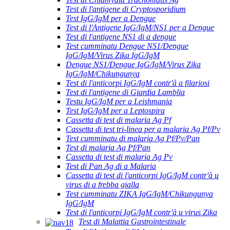
Test di l'antigene di Cryptosporidium
Test IgG/IgM per a Dengue
Test di l'Antigene IgG/IgM/NS1 per a Dengue
Test di l'antigene NS1 di a dengue
Test cumminatu Dengue NS1/Dengue
IgG/IgM/Virus Zika IgG/IgM
Dengue NS1/Dengue IgG/IgM/Virus Zika
IgG/IgM/Chikungunya
Test di l'anticorpi IgG/IgM contr'à a filariosi
Test di l'antigene di Giardia Lamblia
Testu IgG/IgM per a Leishmania
Test IgG/IgM per a Leptospira
Cassetta di test di malaria Ag Pf
Cassetta di test tri-linea per a malaria Ag Pf/Pv
Test cumminatu di malaria Ag Pf/Pv/Pan
Test di malaria Ag Pf/Pan
Cassetta di test di malaria Ag Pv
Test di Pan Ag di a Malaria
Cassetta di test di l'anticorpi IgG/IgM contr'à u
virus di a frebba gialla
Test cumminatu ZIKA IgG/IgM/Chikungunya
IgG/IgM
Test di l'anticorpi IgG/IgM contr'à u virus Zika
Test di Malattia Gastrointestinale