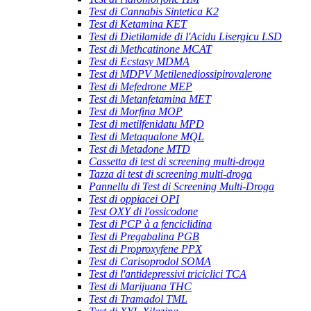
Test di Cannabis Sintetica K2
Test di Ketamina KET
Test di Dietilamide di l'Acidu Lisergicu LSD
Test di Methcatinone MCAT
Test di Ecstasy MDMA
Test di MDPV Metilenediossipirovalerone
Test di Mefedrone MEP
Test di Metanfetamina MET
Test di Morfina MOP
Test di metilfenidatu MPD
Test di Metaqualone MQL
Test di Metadone MTD
Cassetta di test di screening multi-droga
Tazza di test di screening multi-droga
Pannellu di Test di Screening Multi-Droga
Test di oppiacei OPI
Test OXY di l'ossicodone
Test di PCP à a fenciclidina
Test di Pregabalina PGB
Test di Proproxyfene PPX
Test di Carisoprodol SOMA
Test di l'antidepressivi triciclici TCA
Test di Marijuana THC
Test di Tramadol TML