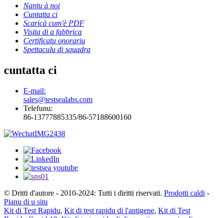
Nantu à noi
Cuntatta ci
Scaricà cum'è PDF
Visita di a fabbrica
Certificatu onorariu
Spettaculu di squadra
cuntatta ci
E-mail:
sales@testsealabs.com
Telefunu:
86-13777885335/86-57188600160
© Dritti d'autore - 2010-2024: Tutti i diritti riservati.
Prodotti caldi
-
Pianu di u situ
Kit di Test Rapidu
,
Kit di test rapidu di l'antigene
,
Kit di Test