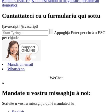
Rapidu Covid-19
,
Kit di test rapidu di diagnostica per animali
domestici
Cuntattateci cù u furmulariu quì sottu
[javascript]
[/javascript]
Appughjà Enter per circà o ESC
per chjude
Mandà un email
WhatsApp
WeChat
x
Mandate u vostru missaghju à noi:
Scrivite u vostru missaghju quì è mandateci lu
English