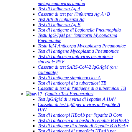
metapneumovirus umanu
Test di l'influenza Ag A
Cassetta di test per l'influenza Ag A+B
Test A/B di l'influenza Ag
Test di l'influenza Ag B
Test di l'antigene di Legionella Pneumophila
Testu IgG/IgM per l'anticorpi Mycoplasma
Pneumoniae
Testu IgM Anticorpu Mycoplasma Pneumoniae
Test di l'antigene Mycoplasma Pneumoniae
Test di l'anticorpu anti-virus respiratoriu
sinciziale RSV
Cassetta di test SARS-CoV-2 IgG/IgM (oru
colloidale)
Test di l'antigene streptococcicu A
Test di l'anticorpi di a tuberculosi TB
Cassetta di test di l'antigene di a tuberculosi TB
Quattru Test Preoperatori
Test IgG/IgM di u virus di l'epatite A HAV
Cassetta di test IgM per u virus di l'epatite A
HAV
Test di l'anticorpi HBcAb per l'epatite B Core
Test di l'anticorpi di a busta di l'epatite B HBeAb
Test di l'antigene di a busta di l'epatite B HBeAg
Test di l'anticorpi di superficia HBsAb per