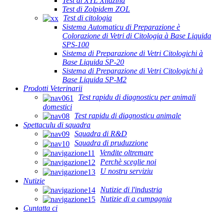
Test di XYL Xilazina
Test di Zolpidem ZOL
Test di citologia
Sistema Automaticu di Preparazione è
Colorazione di Vetri di Citologia à Base Liquida
SPS-100
Sistema di Preparazione di Vetri Citologichi à
Base Liquida SP-20
Sistema di Preparazione di Vetri Citologichi à
Base Liquida SP-M2
Prodotti Veterinarii
Test rapidu di diagnosticu per animali
domestici
Test rapidu di diagnosticu animale
Spettaculu di squadra
Squadra di R&D
Squadra di pruduzzione
Vendite oltremare
Perchè sceglie noi
U nostru serviziu
Nutizie
Nutizie di l'industria
Nutizie di a cumpagnia
Cuntatta ci