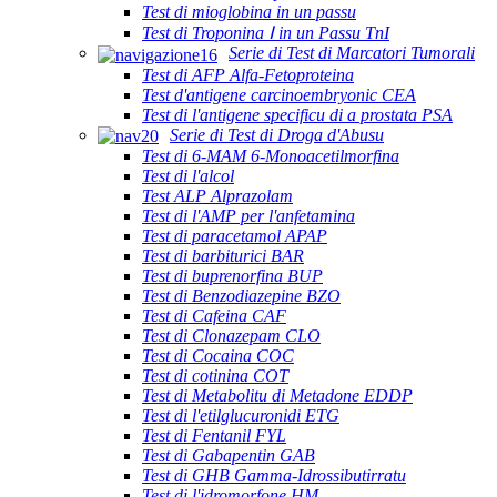
Test di mioglobina in un passu
Test di Troponina Ⅰ in un Passu TnI
Serie di Test di Marcatori Tumorali
Test di AFP Alfa-Fetoproteina
Test d'antigene carcinoembryonic CEA
Test di l'antigene specificu di a prostata PSA
Serie di Test di Droga d'Abusu
Test di 6-MAM 6-Monoacetilmorfina
Test di l'alcol
Test ALP Alprazolam
Test di l'AMP per l'anfetamina
Test di paracetamol APAP
Test di barbiturici BAR
Test di buprenorfina BUP
Test di Benzodiazepine BZO
Test di Cafeina CAF
Test di Clonazepam CLO
Test di Cocaina COC
Test di cotinina COT
Test di Metabolitu di Metadone EDDP
Test di l'etilglucuronidi ETG
Test di Fentanil FYL
Test di Gabapentin GAB
Test di GHB Gamma-Idrossibutirratu
Test di l'idromorfone HM